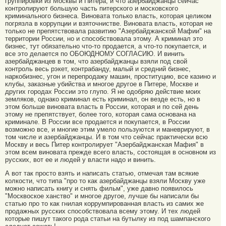
группировки из Москвы и Питера, и что азербайджанцы сейчас
контролируют большую часть питерского и московского
криминального бизнеса. Виновата только власть, которая целиком
погрязла в коррупции и взяточнистве. Виновата власть, которая не
только не препятствовала развитию "Азербайджанской Мафии" на
территории России, но и способствовала этому. А криминал это
бизнес, тут обязательно что-то продается, а что-то покупается, и
все это делается по ОБОЮДНОМУ СОГЛАСИЮ. И винить
азербайджанцев в том, что азербайджанцы взяли под свой
контроль весь рэкет, контрабанду, малый и средний бизнес,
наркобизнес, угон и перепродажу машин, проституцию, все казино и
клубы, заказные убийства и многое другое в Питере, Москве и
других городах России это глупо. Я не одобряю действие моих
земляков, однако криминал есть криминал, он везде есть, но в
этом больше виновата власть в России, которая и по сей день
этому не препятствует, более того, которая сама основана на
криминале. В России все продается и покупается, в России
возможно все, и многие этим умело пользуются и маневрируют, в
том числе и азербайджанцы. И в том что сейчас практически всю
Москву и весь Питер контролирует "Азербайджанская Мафия" в
этом всем виновата прежде всего власть, состоящая в основном из
русских, вот ее и людей у власти надо и винить.
А вот так просто взять и написать статью, отмечая там всякие
колкости, что типа "про то как азербайджанцы взяли Москву уже
можно написать книгу и снять фильм", уже давно появилось
"Москвоское ханство" и многое другое, лучше бы написали бы
статью про то как гнилая коррумпированная власть из самих же
продажных русских способствовала всему этому. И тех людей
которые пишут такого рода статьи на бутылку из под шампанского