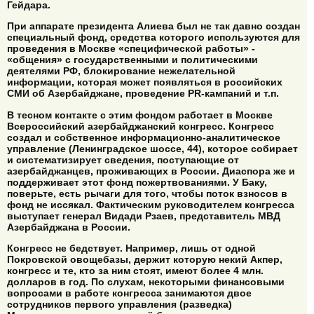
Гейдара.
При аппарате президента Алиева был не так давно создан
специальный фонд, средства которого используются для
проведения в Москве «специфической работы» -
«общения» с государственными и политическими
деятелями РФ, блокирование нежелательной
информации, которая может появляться в российских
СМИ об Азербайджане, проведение РR-кампаний и т.п.
В тесном контакте с этим фондом работает в Москве
Всероссийский азербайджанский конгресс. Конгресс
создал и собственное информационно-аналитическое
управление (Ленинградское шоссе, 44), которое собирает
и систематизирует сведения, поступающие от
азербайджанцев, проживающих в России. Диаспора же и
поддерживает этот фонд пожертвованиями. У Баку,
поверьте, есть рычаги для того, чтобы поток взносов в
фонд не иссякал. Фактическим руководителем конгресса
выступает генерал Видади Рзаев, представитель МВД
Азербайджана в России.
Конгресс не бедствует. Например, лишь от одной
Покровской овощебазы, держит которую некий Акпер,
конгресс и те, кто за ним стоят, имеют более 4 млн.
долларов в год. По слухам, некоторыми финансовыми
вопросами в работе конгресса занимаются двое
сотрудников первого управления (разведка)