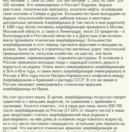
462 человек. С 1946 по 1950: 130 380 человек. С 1951 по 1954: 329
420 человек. Кто эммигрировал в Россию? Бедняки, бедные
крестьяне, политические эмигранты, искатели нефти, основавшие
свою колонию в Сибири и другие. Большинство были выходцами из
бедных сельскохозяйственных районов южных и некоторых
центральных регионов Азербайджана (в том числе и мои родители).
К 1940 году более половины азербайджанцев проживали в Москве,
Московской области, а также в Ленинграде, около 15 процентов – в
Волгоградской и Ростовской областях и в Дагестане (там испокон
веков проживали этнические азербайджанцы). Большинство
азербайджанцев в этот период торговали фруктами и овощами на
рынках, были заняты в строительстве железных дорог, текстильной
промышленности, сельском хозяйстве, на шахтах, они были
обувщиками, парикмахерами, открывали рестораны. В основном в
Россию приезжали молодые люди с надеждой скопить деньги и
вернуться на родину. Очень много эммигрировало азербайджанцев
в 50-е и 60-е годы, и также много азербайджанцев эммигрировало в
Россию в 90-е годы после Нагорно-Карабахского конфликта между
Азербайджаном и Арменией и распада СССР. В это же время в
Россию начинают эммигрировать этнические иранские
азербайджанцы из Ирана.
На счет русского языка. В целом, азербайджанцы по-русски говорят
грамотнее и с меньшим акцентом, по сравнению с армянами и
грузинами. Хочется отметить, что в наши дни лишь около 600-700
тысяч азербайджанцев из России (17-18% от общего числа) в наши
дни продолжают считать азербайджанский язык родным и
разговаривать на нём дома (в основном люди пожилого возраста),
но и это число постоянно сокращается, остальные уже перешли на
русский. Что касается этнических иранских азербайджанцев из