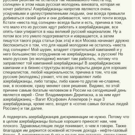
солнцем» в этом наша русская молодежь виновата, которая не
хочет работать! Азербайджанцы напротив являются очень
усидчивыми и целеустремленными людьми, они всегда привыкли
добиваться своей цели и они добиваются, чего хотят почти всегда.
Кстати «места под солнцем» всегда были и есть, причина в том,
что мало кто из русских идут работать к азербайджанцам, все
опять-таки упирается в наш великий русский национализм. Ну а
потом все это умело подогревается и извращается, а затем
пишутся такого рода статьи (как эта) и вся Москва начинает дружно
беспокоиться о том, что для нашей молодежи не осталось «места
под солнцем»! Мой шурин, владеет строительной кампанией и у
него большинство сотрудников не азербайджанцы, а русские! Но
мало русских (из молодежи) желает там работать, потому что
заправляют той кампанией азербайджанцы! В азербайджанские
кампании и в бизнес-структуры всегда открыты двери для хороших
специалистов, любой национальности, причина в том, что как
русские (молодежь) узнают, что ею заправляют либо
азербайджанцы, либо татары, либо какие-то другие не-славяне,
они, в основном, сразу меняют свое решение. Видимо, по этой
причине самым богатым человеком в России на сегодняшний день
является еврей - Олег Владимирович Дерипаска, а за ним идет
азербайджанец – Вагит Юсуфович Алекперов (+ еще 3
азербайджанца, кроме него, входят в «сотню самых богатых людей
России») и так далее.
А подвергать азербайджанцев дискриминации не нужно. Потому что
в целом азербайджанцы больше хорошего приносят нам, чем
плохого. Здравомыслящие люди понимают, о чем я говорю. Также
благодаря им держится основной источник дохода - нефте-газовый
бизнес. А дискриминация была и до сих пор осталась среди самих