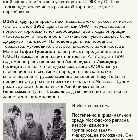
этой сферы прибалтов и украинцев, а к 1993-му ОПГ не
только «держала» часть рыночной торговли, но уже и
наркобизнес.
В 1992 году группировка насчитывала около трехсот активных
членов. Летом 1992 года столичный ОМОН поучаствовал в
погромах торговых точек азербайджанцев в ходе операции
«Гастролер», и численность «активистов» уменьшилась было
до двухсот «штыков». Но недолго длились победные
торжества. Руководитель азербайджанского землячества в
Москве
Тофик Гусейнов
на встречах с представителями
ОМОНа высказал ряд резких претензий. А 17 августа 1992
года министр внутренних дел Азербайджана
Искандер
Голидов
заявил, что рейды московского ОМОНа могут
спровоцировать «вспышки народного гнева» против
многочисленного русскоязычного населения Баку. То была
неприкрытая угроза: не позволите овладеть Москвой - будем
резать русских, брошенных в Азербайджане после
Беловежской Пущи. Называлось даже число потенциальных
заложников - полмиллиона.
И Москва сдалась.
Постепенно в криминальной
среде Московского региона
азербайджанские
группировки заняли
лидирующее положение. Они