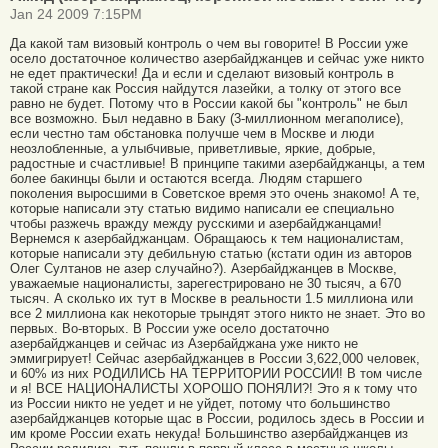
Jan 24 2009 7:15PM
Да какой там визовый контроль о чем вы говорите! В России уже
осело достаточное количество азербайджанцев и сейчас уже никто
не едет практически! Да и если и сделают визовый контроль в
такой стране как Россия найдутся лазейки, а толку от этого все
равно не будет. Потому что в России какой бы "контроль" не был
все возможно. Был недавно в Баку (3-миллионном мегаполисе),
если честно там обстановка получше чем в Москве и люди
неозлобленные, а улыбчивые, приветливые, яркие, добрые,
радостные и счастливые! В принципе такими азербайджанцы, а тем
более бакинцы были и остаются всегда. Людям старшего
поколения выросшими в Советское время это очень знакомо! А те,
которые написали эту статью видимо написали ее специально
чтобы разжечь вражду между русскими и азербайджанцами!
Вернемся к азербайджанцам. Обращаюсь к тем националистам,
которые написали эту дебильную статью (кстати один из авторов
Олег Султанов не азер случайно?). Азербайджанцев в Москве,
уважаемые националисты, зарегестрировано не 30 тысяч, а 670
тысяч. А сколько их тут в Москве в реальности 1.5 миллиона или
все 2 миллиона как некоторые трындят этого никто не знает. Это во
первых. Во-вторых. В России уже осело достаточно
азербайджанцев и сейчас из Азербайджана уже никто не
эммигрирует! Сейчас азербайджанцев в России 3,622,000 человек,
и 60% из них РОДИЛИСЬ НА ТЕРРИТОРИИ РОССИИ! В том числе
и я! ВСЕ НАЦИОНАЛИСТЫ ХОРОШО ПОНЯЛИ?! Это я к тому что
из России никто не уедет и не уйдет, потому что большинство
азербайджанцев которые щас в России, родилось здесь в России и
им кроме России ехать некуда! Большинство азербайджанцев из