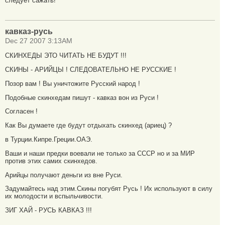
следует сажать!
кавказ-русь
Dec 27 2007 3:13AM
СКИНХЕДЫ ЭТО ЧИТАТЬ НЕ БУДУТ !!!
СКИНЫ - АРИЙЦЫ ! СЛЕДОВАТЕЛЬНО НЕ РУССКИЕ !
Позор вам ! Вы уничтожите Русский народ !
Подобные скинхедам пишут - кавказ вон из Руси !
Согласен !
Как Вы думаете где будут отдыхать скинхед (ариец) ?
в Турции.Кипре.Греции.ОАЭ.
Ваши и наши предки воевали не только за СССР но и за МИР
против этих самих скинхедов.
Арийцы получают деньги из вне Руси.
Задумайтесь над этим.Скины погубят Русь ! Их используют в силу
их молодости и вспыльчивости.
ЗИГ ХАЙ - РУСЬ КАВКАЗ !!!