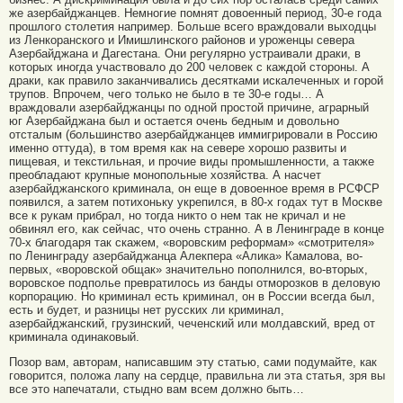
же азербайджанцев. Немногие помнят довоенный период, 30-е года
прошлого столетия например. Больше всего враждовали выходцы
из Ленкоранского и Имишлинского районов и уроженцы севера
Азербайджана и Дагестана. Они регулярно устраивали драки, в
которых иногда участвовало до 200 человек с каждой стороны. А
драки, как правило заканчивались десятками искалеченных и горой
трупов. Впрочем, чего только не было в те 30-е годы… А
враждовали азербайджанцы по одной простой причине, аграрный
юг Азербайджана был и остается очень бедным и довольно
отсталым (большинство азербайджанцев иммигрировали в Россию
именно оттуда), в том время как на севере хорошо развиты и
пищевая, и текстильная, и прочие виды промышленности, а также
преобладают крупные монопольные хозяйства. А насчет
азербайджанского криминала, он еще в довоенное время в РСФСР
появился, а затем потихоньку укрепился, в 80-х годах тут в Москве
все к рукам прибрал, но тогда никто о нем так не кричал и не
обвинял его, как сейчас, что очень странно. А в Ленинграде в конце
70-х благодаря так скажем, «воровским реформам» «смотрителя»
по Ленинграду азербайджанца Алекпера «Алика» Камалова, во-
первых, «воровской общак» значительно пополнился, во-вторых,
воровское подполье превратилось из банды отморозков в деловую
корпорацию. Но криминал есть криминал, он в России всегда был,
есть и будет, и разницы нет русских ли криминал,
азербайджанский, грузинский, чеченский или молдавский, вред от
криминала одинаковый.
Позор вам, авторам, написавшим эту статью, сами подумайте, как
говорится, положа лапу на сердце, правильна ли эта статья, зря вы
все это напечатали, стыдно вам всем должно быть…