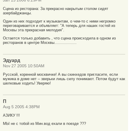
Jan 13 2006 6:29PM
Сцена из ресторана: За прекрасно накрытым столом сидят
азербайджанцы.
Один из них подходит к музыкантам, о чем-то с ними негромко
переговаривается и объявляет: "А теперь для наших гостей из
Москвы эта прекрасная мелодия".
Остается только добавить , что сцена происходила в одном из
ресторанов в центре Москвы...................
Эдуард
Nov 27 2005 10:50AM
Русской, коренной москвичке! А вы скинхедов пригласите, если
мужика в доме нет -- зверьки лишь силу понимают. Потом будут как
шелковые ходить! Уверяю!
П
Aug 5 2005 4:38PM
АЗИКУ !!!
МЫ не с тобой из Мин.вод ехали в поезде ???