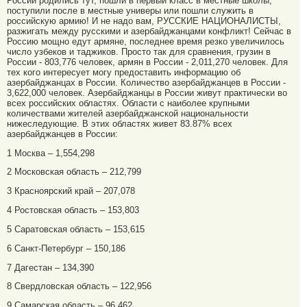
России родились тут, пошли в первый класс в местные школы,
поступили после в местные универы или пошли служить в
российскую армию! И не надо вам, РУССКИЕ НАЦИОНАЛИСТЫ,
разжигать между русскими и азербайджанцами конфликт! Сейчас в
Россию мощно едут армяне, последнее время резко увеличилось
число узбеков и таджиков. Просто так для сравнения, грузин в
России - 803,776 человек, армян в России - 2,011,270 человек. Для
тех кого интересует могу предоставить информацию об
азербайджанцах в России. Количество азербайджанцев в России -
3,622,000 человек. Азербайджанцы в России живут практически во
всех российских областях. Области с наиболее крупными
количествами жителей азербайджанской национальности
нижеследующие. В этих областях живет 83.87% всех
азербайджанцев в России:
1 Москва – 1,554,298
2 Московская область – 212,799
3 Красноярский край – 207,078
4 Ростовская область – 153,803
5 Саратовская область – 153,615
6 Санкт-Петербург – 150,186
7 Дагестан – 134,390
8 Свердловская область – 122,956
9 Самарская область – 96,462