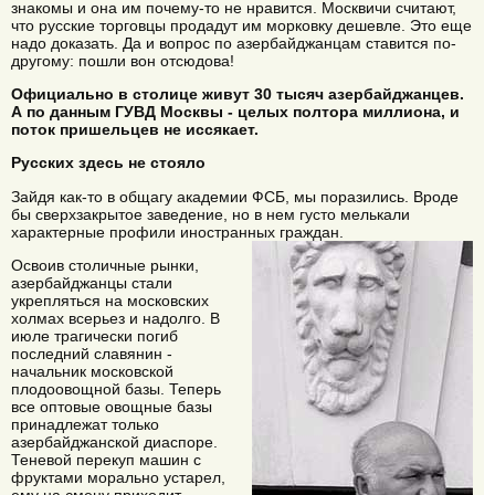
знакомы и она им почему-то не нравится. Москвичи считают,
что русские торговцы продадут им морковку дешевле. Это еще
надо доказать. Да и вопрос по азербайджанцам ставится по-
другому: пошли вон отсюдова!
Официально в столице живут 30 тысяч азербайджанцев.
А по данным ГУВД Москвы - целых полтора миллиона, и
поток пришельцев не иссякает.
Русских здесь не стояло
Зайдя как-то в общагу академии ФСБ, мы поразились. Вроде
бы сверхзакрытое заведение, но в нем густо мелькали
характерные профили иностранных граждан.
Освоив столичные рынки,
азербайджанцы стали
укрепляться на московских
холмах всерьез и надолго. В
июле трагически погиб
последний славянин -
начальник московской
плодоовощной базы. Теперь
все оптовые овощные базы
принадлежат только
азербайджанской диаспоре.
Теневой перекуп машин с
фруктами морально устарел,