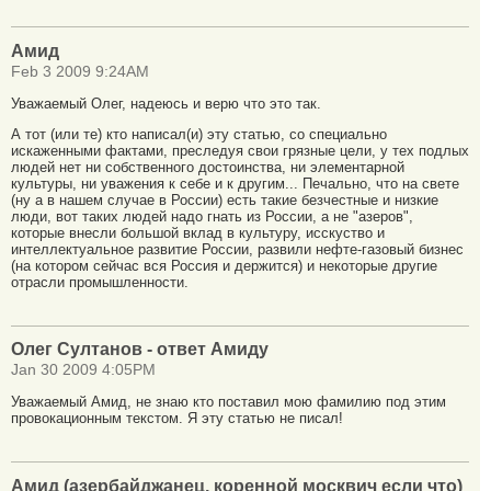
Амид
Feb 3 2009 9:24AM
Уважаемый Олег, надеюсь и верю что это так.
А тот (или те) кто написал(и) эту статью, со специально
искаженными фактами, преследуя свои грязные цели, у тех подлых
людей нет ни собственного достоинства, ни элементарной
культуры, ни уважения к себе и к другим... Печально, что на свете
(ну а в нашем случае в России) есть такие безчестные и низкие
люди, вот таких людей надо гнать из России, а не "азеров",
которые внесли большой вклад в культуру, исскуство и
интеллектуальное развитие России, развили нефте-газовый бизнес
(на котором сейчас вся Россия и держится) и некоторые другие
отрасли промышленности.
Олег Султанов - ответ Амиду
Jan 30 2009 4:05PM
Уважаемый Амид, не знаю кто поставил мою фамилию под этим
провокационным текстом. Я эту статью не писал!
Амид (азербайджанец, коренной москвич если что)