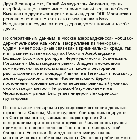
Другой «авторитет»,
Галиб Ахмед-оглы Асланов
, среди
азербайджанцев также имеет значительный вес, но не более.
Выходов на других «авторитетов» и лидеров ОПГ Московского
региона у него нет. Но зато его связи крепки в Баку.
Неоднократно судим, активен, дерзок, умеет подчинять себе
других.
По оперативным данным, в Москве азербайджанский «общак»
держит
Алибаба Азы-оглы Насруллаев
из Ленкорани.
Судим, имеет обширные связи как в криминальной среде, так
и в правительственных кругах России и Азербайджана.
Большой босс - контролирует Черемушкинский, Усачевский,
Рогожский и Велозаводский рынки. Владеет множеством
коммерческих палаток, магазинов, кафе и ресторанов,
расположенных на площади Ильича, на Таганской площади, у
железнодорожной станции «Каланчевская». Держит
постоянные торговые места на вещевых рынках в Лужниках,
около станции метро «Петровско-Разумовская» и на
Черкизовском рынке. Выступает лидером Ленкоранской
группировки.
По остальным главарям и группировкам сведения довольно
отрывочны. Скажем, Мингечаурская бригада дислоцируется
на Северном рынке, занимаясь наркоторговлей и
содержанием притонов для «торчков». Численность группы -
примерно сто сорок человек. Постоянного лидера у этой
банды нет. Евлахская бригада специализируется на
мошенничествах с обменом валюты. Основное рабочее место