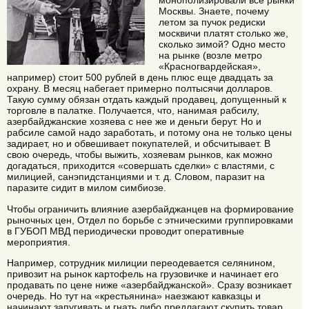
монополизировали все рынки
Москвы. Знаете, почему
летом за пучок редиски
москвичи платят столько же,
сколько зимой? Одно место
на рынке (возле метро
«Красногвардейская»,
например) стоит 500 рублей в день плюс еще двадцать за
охрану. В месяц набегает примерно полтысячи долларов.
Такую сумму обязан отдать каждый продавец, допущенный к
торговле в палатке. Получается, что, нанимая рабсилу,
азербайджанские хозяева с нее же и деньги берут. Но и
рабсиле самой надо заработать, и потому она не только цены
задирает, но и обвешивает покупателей, и обсчитывает. В
свою очередь, чтобы выжить, хозяевам рынков, как можно
догадаться, приходится «совершать сделки» с властями, с
милицией, санэпидстанциями и т. д. Словом, паразит на
паразите сидит в милом симбиозе.
Чтобы ограничить влияние азербайджанцев на формирование
рыночных цен, Отдел по борьбе с этническими группировками
в ГУБОП МВД периодически проводит оперативные
мероприятия.
Например, сотрудник милиции переодевается селянином,
привозит на рынок картофель на грузовичке и начинает его
продавать по цене ниже «азербайджанской». Сразу возникает
очередь. Но тут на «крестьянина» наезжают кавказцы и
начинают запугивать и гнать либо предлагают скупить товар