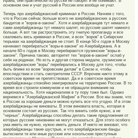
Ирана, они практически по русски не говорят и не понимают. В
основном они и учат русский в России или вообще не учат.
Теперь про азербайджанский криминал в России. Начнем с того,
что в России сейчас больше всего не азербайджанских а русских
бандитов и "воров-в-законе". Хотя и азербайджанцев тут немало и
сами азербайджанцы тут немало шалят, но русские шалят намного
больше. А вот так растростронять эту гнилую пропаганду и все
сваливать весь криминал в России, и всех "воров" в Сибирских
тюрьмах на азербайджанцев не стоит. В конце 50-х годов в Москву
начинают перебираться "воры-в-законе" из Азербайджана. А в
начале 60-х годов в Москву перебираются грузинские "воры-в-
законе". Причина таково, авторитет тех "воров-в-законе" ослаб у
себя на родинах. Но есть и другая сторона медали, грузинские и
азербайджанские "воры" перебирались в Москву для того, чтобы
быть ближе ко всем "воровским делам" в Союзе и, чтобы
впоследствии и стать смотрителем СССР. Впрочем никто этому в
советское время не препятствовал. Да и в советское время
азербайджанцы спокойно эмигрировали на территорию России. В то
время все строили коммунизм и не обращали внимание на
национальность. Хотя национализм в ту пору тоже был. Однако
вернемся к "Азербайджанской Мафии" в России. Все мы знаем, что
в России за хорошие деньги можно купить все что угодно. И в этом
азербайджанцы не виноваты. В этом виновата власть, которая в
основном состоит из русских. Так что винить себя нужно, а не
"черных". Азербайджанцы способны делать такие предложения от
которых русские чиновники не могут отказаться. Для этого особого
ума иметь не нужно, нужно иметь деньги. И никто не виноват, что
азербайджанцы такие шустрые, и что азербайджанские банды
вытеснили те или иные русские или хохольские преступные