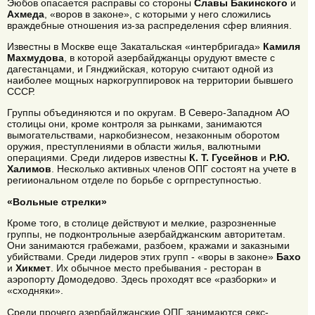
Эюбов опасается расправы со стороны
Славы Бакинского
и
Ахмеда
, «воров в законе», с которыми у него сложились
враждебные отношения из-за распределения сфер влияния.
Известны в Москве еще Закатальская «интербригада»
Камиля
Махмудова
, в которой азербайджанцы орудуют вместе с
дагестанцами, и Гянджийская, которую считают одной из
наиболее мощных наркогруппировок на территории бывшего
СССР.
Группы объединяются и по округам. В Северо-Западном АО
столицы они, кроме контроля за рынками, занимаются
вымогательствами, наркобизнесом, незаконным оборотом
оружия, преступлениями в области жилья, валютными
операциями. Среди лидеров известны
К. Т. Гусейнов
и
Р.Ю.
Халимов
. Несколько активных членов ОПГ состоят на учете в
регииональном отделе по борьбе с оргпреступностью.
«Вольные стрелки»
Кроме того, в столице действуют и мелкие, разрозненные
группы, не подконтрольные азербайджанским авторитетам.
Они занимаются грабежами, разбоем, кражами и заказными
убийствами. Среди лидеров этих групп - «воры в законе»
Бахо
и
Хикмет
. Их обычное место пребывания - ресторан в
аэропорту Домодедово. Здесь проходят все «разборки» и
«сходняки».
Среди прочего азербайджанские ОПГ занимаются секс-