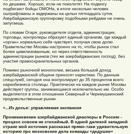
по дешевке. Хорошо, если не поколотят. На подмогу
подбегают бойцы ОМОНа, в итоге несколько человек
оштрафованы и задержаны на целых пятнадцать суток.
Азербайджанскую группировку подобными рейдами не очень
запугаешь.
По словам Огаря, руководителя отдела, администрация,
торговцы, контролеры образуют единый организм, где каждый
«орган» нормально себя чувствует, получая свою долю.
Правительство Москвы настроено на то, чтобы рынок стал
более цивилизованным, но через ответственность
администрации рынков (тех же азербайджанских господ), без
участия правоохранительных органов.
Помимо рыночной монополии, весьма большой доход
азербайджанской общине приносят наркотики. По данным
спецслужб, сегодня она контролирует до 35 процентов всего
наркобизнеса столицы. Практически на каждом рынке Москвы
действуют группы, занимающиеся исключительно им. Особо
выделяются в этом отношении Северный и Черемушкинский
продовольственные рынки.
«...Из досье: управляемая экспансия
Проникновение азербайджанской диаспоры в Россию -
процесс совсем не стихийный. В одной далекой западной
стране мой источник рассказал прямо-таки удивительную
историю про московские дела команды «дедушки»