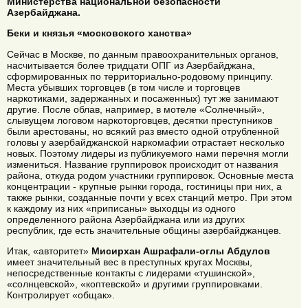
Министерства национальной безопасности
Азербайджана.
Беки и князья «московского ханства»
Сейчас в Москве, по данным правоохранительных органов,
насчитывается более тридцати ОПГ из Азербайджана,
сформированных по территориально-родовому принципу.
Места убывших торговцев (в том числе и торговцев
наркотиками, задержанных и посаженных) тут же занимают
другие. После облав, например, в мотеле «Солнечный»,
слывущем логовом наркоторговцев, десятки преступников
были арестованы, но всякий раз вместо одной отрубленной
головы у азербайджанской наркомафии отрастает несколько
новых. Поэтому лидеры из публикуемого нами перечня могли
измениться. Название группировок происходит от названия
района, откуда родом участники группировок. Основные места
концентрации - крупные рынки города, гостиницы при них, а
также рынки, созданные почти у всех станций метро. При этом
к каждому из них «приписаны» выходцы из одного
определенного района Азербайджана или из других
республик, где есть значительные общины азербайджанцев.
Итак, «авторитет»
Мисирхан Ашрафали-оглы Абдулов
имеет значительный вес в преступных кругах Москвы,
непосредственные контакты с лидерами «тушинской»,
«солнцевской», «коптевской» и другими группировками.
Контролирует «общак».