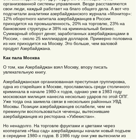
организованной системы управления. Везде расставляются
свои люди, каждый работает на благо общего дела. А вот что
подсчитали аналитики азербайджанского журнала «Монитор»:
12% оборотного капитала азербайджанцев в России
приходится на промышленность, 20% на торговлю, 23% на
банковские структуры и 38% на криминальный бизнес.
Суммарный оборот денег, заработанных азербайджанцами в
России, - около 25 миллиардов долларов. Примерно половина
из них приходится на Москву. Это больше, чем валовой
продукт Азербайджана.
Как пала Москва
О том, как Азербайджан взял Москву, впору писать
увлекательную книгу.
Азербайджанская организованная преступная группировка,
одна из старейших в Москве, прославилась среди столичного
криминала в начале 1980-х годов, однако уже в 1983 году
московская милиция нанесла несколько ударов по этой ОПГ.
Уже тогда она заимела связи в нескольких районных УВД
Москвы. Позиции азербайджанцев ослабели, чем не
преминули воспользоваться чеченцы, вытеснившие
азербайджанцев из ресторана «Узбекистан».
Но ненадолго. На торговле фруктами и цветами через
кооператив «Наш сад» азербайджанцы начали новый подъем
в середине 1980-х годов. В 1986 году они уже вытеснили из