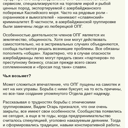
сервисом, специализируются на торговле икрой и рыбой
ценных пород, экспортируемой с азербайджанского
побережья Каспийского моря. Часто на рядовые роли -
охранников и вымогателей - нанимают «славянский»
криминалитет. В частности, в азербайджанской группировке
были замечены люди из люберецкой ОПГ.
Особенностью деятельности членов ОПГ является их
землячество, общинность. Хотя они могут действовать
самостоятельно, но в экстремальных случаях объединяются,
сообща пытаются решать возникшие проблемы. Все обязаны
пополнять «общак». Характерно, что в случае опасности
азербайджанцы легко могут предать своих «партнеров» по
преступному бизнесу, спасая прежде всего своих
соплеменников и «бросая под танк» славян.
Чья возьмет?
Может сложиться впечатление, что ОПГ пущены на самотек и
нет на них управы. Борьба с ними буксует, на то есть причины,
но все-таки создание упомянутого Отдела дает надежду.
Рассказывая о трудностях борьбы с этническими
группировками, Вадим Огарь признался, что они очень
закрыты, все имеют свои особенности. Сообщества появились
не сегодня, а еще в те годы, когда предпринимательство
считалось спекуляцией, уголовно наказуемым деянием. Тогда
и сформировались традиции, навыки конспиративной работы.