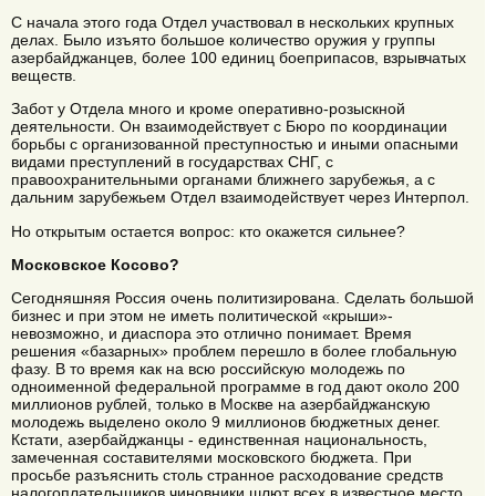
С начала этого года Отдел участвовал в нескольких крупных
делах. Было изъято большое количество оружия у группы
азербайджанцев, более 100 единиц боеприпасов, взрывчатых
веществ.
Забот у Отдела много и кроме оперативно-розыскной
деятельности. Он взаимодействует с Бюро по координации
борьбы с организованной преступностью и иными опасными
видами преступлений в государствах СНГ, с
правоoхранительными органами ближнего зарубежья, а с
дальним зарубежьем Отдел взаимодействует через Интерпол.
Но открытым остается вопрос: кто окажется сильнее?
Московское Косово?
Сегодняшняя Россия очень политизирована. Сделать большой
бизнес и при этом не иметь политической «крыши»-
невозможно, и диаспора это отлично понимает. Время
решения «базарных» проблем перешло в более глобальную
фазу. В то время как на всю российскую молодежь по
одноименной федеральной программе в год дают около 200
миллионов рублей, только в Москве на азербайджанскую
молодежь выделено около 9 миллионов бюджетных денег.
Кстати, азербайджанцы - единственная национальность,
замеченная составителями московского бюджета. При
просьбе разъяснить столь странное расходование средств
налогоплательщиков чиновники шлют всех в известное место.