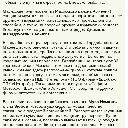
- обменные пункты в окрестностях Внешэкономбанка.
Масисская группировка (из Масисского района Армении)
специализируется на ввозе и продаже наркотиков, на торговле
оружием и взрывчатки, изготавливаемых промышленным
способом, а также на продаже оружия и взрывчатых веществ.
Командует сим полуторасотенным отрядом
Джамиль
Фарадж-оглы Садыков
.
В Гардабанскую группировку входят жители Гардабанского и
Марнеульского районов Грузии. Эти ребята угоняют машины,
на которых потом перебиваются номера агрегатов, а на сами
авто выправляются поддельные документы. Естественно,
краденые машины продаются. Гардабанцы контролируют 32
торговые точки в Москве, в том числе и Дорогомиловский
рынок. Именно здесь расположены фирмы, которые ловили
на том, что они торгуют теми машинами, кои объявлены в
розыск по линии НЦБ «Интерпола» (ТОО фирма «Дружба»,
ТПК «Центр-Д»). Также ими контролируются: «Сафари-
Моторс», «Шамс», «Авто-Алиса», «СК Трейдинг« и другие
фирмы, автостоянки и автосервисы.
Возглавляет славное гардабанское воинство
Муса Исмаил-
оглы Эюбов
, который уже сидел за мошенничество,
связанное с продажей автомобилей. Распоряжается крупными
денежными суммами, принадлежащими группировке. Купил
себе дом в Испании, постоянно выезжает в Польшу, откуда и
поставляются автомобили, похищенные в странах Европы.