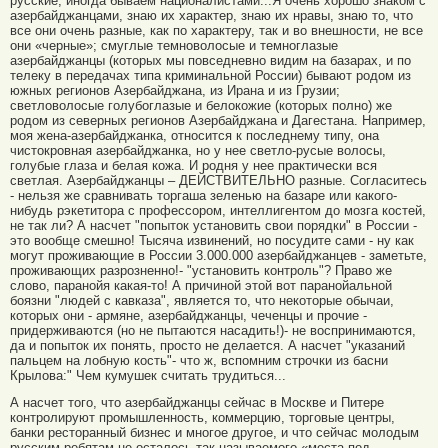
русские, иногда бываем националистами...Я очень хорошо знаком с
азербайджанцами, знаю их характер, знаю их нравы, знаю то, что
все они очень разные, как по характеру, так и во внешности, не все
они «черные»; смуглые темноволосые и темноглазые
азербайджанцы (которых мы повседневно видим на базарах, и по
телеку в передачах типа криминальной России) бывают родом из
южных регионов Азербайджана, из Ирана и из Грузии;
светловолосые голубоглазые и белокожие (которых полно) же
родом из северных регионов Азербайджана и Дагестана. Например,
моя жена-азербайджанка, относится к последнему типу, она
чистокровная азербайджанка, но у нее светло-русые волосы,
голубые глаза и белая кожа. И родня у нее практически вся
светлая. Азербайджанцы – ДЕЙСТВИТЕЛЬНО разные. Согласитесь
- нельзя же сравнивать торгаша зеленью на базаре или какого-
нибудь рэкетитора с профессором, интеллигентом до мозга костей,
не так ли? А насчет "попыток установить свои порядки" в России -
это вообще смешно! Тысяча извинений, но посудите сами - ну как
могут проживающие в России 3.000.000 азербайджанцев - заметьте,
проживающих разрозненно!- "установить контроль"? Право же
слово, паранойя какая-то! А причиной этой вот паранойальной
боязни "людей с кавказа", является то, что некоторые обычаи,
которых они - армяне, азербайджанцы, чеченцы и прочие -
придерживаются (но не пытаются насадить!)- не воспринимаются,
да и попыток их понять, просто не делается. А насчет "указаний
пальцем на лобную кость"- что ж, вспомним строчки из басни
Крылова:" Чем кумушек считать трудиться...
А насчет того, что азербайджанцы сейчас в Москве и Питере
контролируют промышленность, коммерцию, торговые центры,
банки ресторанный бизнес и многое другое, и что сейчас молодым
русским ребятам не осталось так называемого «места под