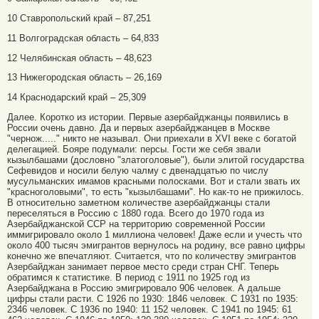
10 Ставропольский край – 87,251
11 Волгоградская область – 64,833
12 Челябинская область – 48,623
13 Нижегородская область – 26,169
14 Краснодарский край – 25,309
Далее. Коротко из истории. Первые азербайджанцы появились в
России очень давно. Да и первых азербайджанцев в Москве
"чернож....." никто не называл. Они приехали в XVI веке с богатой
делегацией. Бояре подумали: персы. Гости же себя звали
кызылбашами (дословно "златоголовые"), были элитой государства
Сефевидов и носили белую чалму с двенадцатью по числу
мусульманских имамов красными полосками. Вот и стали звать их
"красноголовыми", то есть "кызылбашами". Но как-то не прижилось.
В относительно заметном количестве азербайджанцы стали
переселяться в Россию с 1880 года. Всего до 1970 года из
Азербайджанской ССР на территорию современной России
иммигрировало около 1 миллиона человек! Даже если и учесть что
около 400 тысяч эмигрантов вернулось на родину, все равно цифры
конечно же впечатляют. Считается, что по количеству эмигрантов
Азербайджан занимает первое место среди стран СНГ. Теперь
обратимся к статистике. В период с 1911 по 1925 год из
Азербайджана в Россию эмигрировало 906 человек. А дальше
цифры стали расти. С 1926 по 1930: 1846 человек. С 1931 по 1935:
2346 человек. С 1936 по 1940: 11 152 человек. С 1941 по 1945: 61