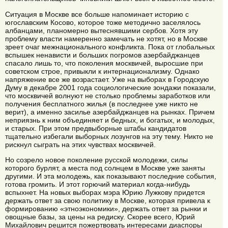
Ситуация в Москве все больше напоминает историю с
югославским Косово, которое тоже методично заселялось
албанцами, планомерно вытеснявшими сербов. Хотя эту
проблему власти намеренно замечать не хотят, но в Москве
зреет очаг межнационального конфликта. Пока от глобальных
вспышек ненависти и больших погромов азербайджанцев
спасало лишь то, что поколения москвичей, выросшие при
советском строе, привыкли к интернационализму. Однако
напряжение все же возрастает. Уже на выборах в Городскую
Думу в декабре 2001 года социологические зондажи показали,
что москвичей волнуют не столько проблемы заработков или
получения бесплатного жилья (в последнее уже никто не
верит), а именно засилье азербайджанцев на рынках. Причем
неприязнь к ним объединяет и бедных, и богатых, и молодых,
и старых. При этом предвыборные штабы кандидатов
тщательно избегали выборных лозунгов на эту тему. Никто не
рискнул сыграть на этих чувствах москвичей.
Но созрело новое поколение русской молодежи, силы
которого бурлят, а места под солнцем в Москве уже заняты
другими. И эта молодежь, как показывают последние события,
готова громить. И этот горючий материал когда-нибудь
вспыхнет. На новых выборах мэра Юрию Лужкову придется
держать ответ за свою политику в Москве, которая привела к
формированию «этноэкономики», держать ответ за рынки и
овощные базы, за цены на редиску. Скорее всего, Юрий
Михайлович решится пожертвовать интересами диаспоры