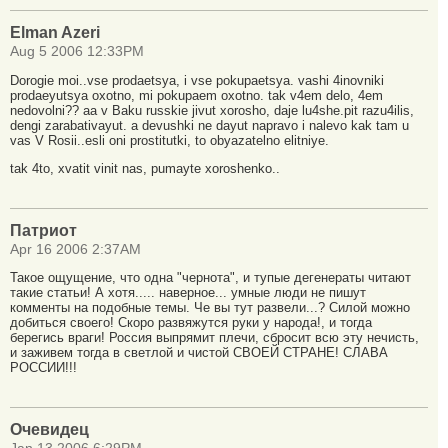
Elman Azeri
Aug 5 2006 12:33PM
Dorogie moi..vse prodaetsya, i vse pokupaetsya. vashi 4inovniki
prodaeyutsya oxotno, mi pokupaem oxotno. tak v4em delo, 4em
nedovolni?? aa v Baku russkie jivut xorosho, daje lu4she.pit razu4ilis,
dengi zarabativayut. a devushki ne dayut napravo i nalevo kak tam u
vas V Rosii..esli oni prostitutki, to obyazatelno elitniye.
tak 4to, xvatit vinit nas, pumayte xoroshenko..
Патриот
Apr 16 2006 2:37AM
Такое ощущение, что одна "чернота", и тупые дегенераты читают
такие статьи! А хотя..... наверное... умные люди не пишут
комменты на подобные темы. Че вы тут развели...? Силой можно
добиться своего! Скоро развяжутся руки у народа!, и тогда
берегись враги! Россия выпрямит плечи, сбросит всю эту нечисть,
и заживем тогда в светлой и чистой СВОЕЙ СТРАНЕ! СЛАВА
РОССИИ!!!
Очевидец