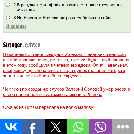
2.В результате конфликта возникнет новое государство
Палестина
3.На Ближнем Востоке разразится большая война
Навальный оставил мемуары.Алексей Навальный написал
автобиографию перед смертью, которая будет опубликована
в этом году, сообщила в четверг его вдова Юлия Навальная,
раскрыв существование текста, о существовании которого
знало только его ближайшее окружен
Чемпион по созданию слухов Валерий Соловей умер вчера в
своей панельной пятиэтажке на окраине Львова
Собчак из Литвы передала на волю маляву
Украсть все и сесть
Рецепты Путина