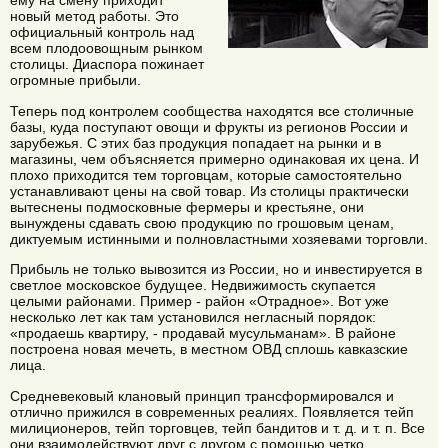
ему на смену приходит
новый метод работы. Это
официальный контроль над
всем плодоовощным рынком
столицы. Диаспора пожинает
огромные прибыли.
Теперь под контролем сообщества находятся все столичные
базы, куда поступают овощи и фрукты из регионов России и
зарубежья. С этих баз продукция попадает на рынки и в
магазины, чем объясняется примерно одинаковая их цена. И
плохо приходится тем торговцам, которые самостоятельно
устанавливают цены на свой товар. Из столицы практически
вытеснены подмосковные фермеры и крестьяне, они
вынуждены сдавать свою продукцию по грошовым ценам,
диктуемым истинными и полновластными хозяевами торговли.
Прибыль не только вывозится из России, но и инвестируется в
светлое московское будущее. Недвижимость скупается
целыми районами. Пример - район «Отрадное». Вот уже
несколько лет как там установился негласный порядок:
«продаешь квартиру, - продавай мусульманам». В районе
построена новая мечеть, в местном ОВД сплошь кавказские
лица.
Средневековый клановый принцип трансформировался и
отлично прижился в современных реалиях. Появляется тейп
милиционеров, тейп торговцев, тейп бандитов и т. д. и т. п. Все
они взаимодействуют друг с другом с помощью четко