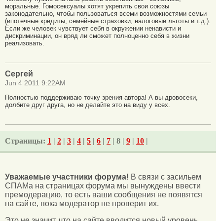
моральные. Гомосексуалы хотят укрепить свои союзы
законодательно, чтобы пользоваться всеми возможностями семьи
(ипотечные кредиты, семейные страховки, налоговые льготы и т.д.).
Если же человек чувствует себя в окружении ненависти и
дискриминации, он вряд ли сможет полноценно себя в жизни
реализовать.
Сергей
Jun 4 2011 9:22AM
Полностью поддерживаю точку зрения автора! А вы дровосеки,
долбите друг друга, но не делайте это на виду у всех.
Страницы:
1
|
2
|
3
|
4
|
5
|
6
|
7
| 8 |
9
|
10
|
Уважаемые участники форума!
В связи с засильем
СПАМа на страницах форума мы вынуждены ввести
премодерацию, то есть ваши сообщения не появятся
на сайте, пока модератор не проверит их.
Это не значит, что на сайте вводится новый уровень