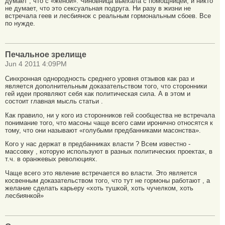
думает , что с «женой». Чиновница выехала с помощницей, и никто
не думает, что это сексуальная подруга. Ни разу в жизни не
встречала геев и лесбиянок с реальным гормональным сбоев. Все
по нужде.
Печальное зрелище
Jun 4 2011 4:09PM
Синхронная однородность среднего уровня отзывов как раз и
является дополнительным доказательством того, что сторонники
гей идеи проявляют себя как политическая сила. А в этом и
состоит главная мысль статьи .
Как правило, ни у кого из сторонников гей сообщества не встречала
понимание того, что масоны чаще всего сами иронично относятся к
тому, что они называют «голубыми предбанниками масонства».
Кого у нас держат в предбанниках власти ? Всем известно -
массовку , которую используют в разных политических проектах, в
т.ч. в оранжевых революциях.
Чаще всего это явление встречается во власти. Это является
косвенным доказательством того, что тут не гормоны работают , а
желание сделать карьеру «хоть тушкой, хоть чучелком, хоть
лесбиянкой»