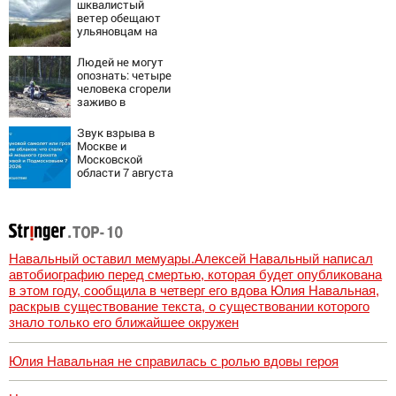
Wildberries
шквалистый
ветер обещают
ульяновцам на
выходные
Людей не могут
опознать: четыре
человека сгорели
заживо в
страшном ДТП на
трассе
Звук взрыва в
07/08/2026 –
Москве и
Новости
Московской
области 7 августа
2026 года:
Причины,
источник, откуда
был громкий
хлопок
Навальный оставил мемуары.Алексей Навальный написал
автобиографию перед смертью, которая будет опубликована
в этом году, сообщила в четверг его вдова Юлия Навальная,
раскрыв существование текста, о существовании которого
знало только его ближайшее окружен
Юлия Навальная не справилась с ролью вдовы героя