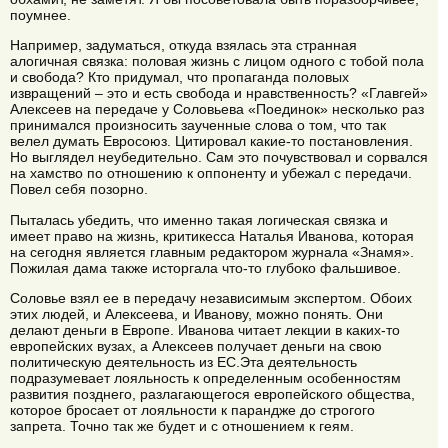
поумнее.
Например, задуматься, откуда взялась эта странная
алогичная связка: половая жизнь с лицом одного с тобой пола
и свобода? Кто придумал, что пропаганда половых
извращений – это и есть свобода и нравственность? «Главгей»
Алексеев на передаче у Соловьева «Поединок» несколько раз
принимался произносить заученные слова о том, что так
велел думать Евросоюз. Цитировал какие-то постановления.
Но выглядел неубедительно. Сам это почувствовал и сорвался
на хамство по отношению к оппоненту и убежал с передачи.
Повел себя позорно.
Пыталась убедить, что именно такая логическая связка и
имеет право на жизнь, критикесса Наталья Иванова, которая
на сегодня является главным редактором журнала «Знамя».
Пожилая дама также исторгала что-то глубоко фальшивое.
Соловье взял ее в передачу независимым экспертом. Обоих
этих людей, и Алексеева, и Иванову, можно понять. Они
делают деньги в Европе. Иванова читает лекции в каких-то
европейских вузах, а Алексеев получает деньги на свою
политическую деятельность из ЕС.Эта деятельность
подразумевает лояльность к определенным особенностям
развития позднего, разлагающегося европейского общества,
которое бросает от лояльности к парандже до строгого
запрета. Точно так же будет и с отношением к геям.