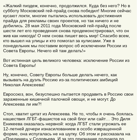
«Жалкий пиздеж, конечно, продолжился. Куда без него? Но в
субботу Московский гей-прайд снова победил! Многие сейчас
кусают локти, многие пытались использовать достижения
прайда для рекламы своих проектов, но так ничего и не
добились. 28 мая 2011 года Московский гей-прайд после
шести лет его проведения снова продемонстрировал, что он
жив как никогда! О нем снова пишет весь мир! Спасибо всем,
кто вышел на улицы и кто помогал за кулисами. Уже в
понедельник мы поставим вопрос об исключении России из
Совета Европы. Нечего ей там делать!»
Вот истинная цель великого человека: исключение России из
Совета Европы!
Ну, конечно, Совету Европы больше делать нечего, как
вызывать на дуэль Россию из-за политических амбиций
Николая Алексеева!
Евросоюз, вон, безуспешно пытается продавить в Россию свои
зараженные кишечной палочкой овощи, и не могут. До
Алексеева ли им?!
Стоп, хватит цитат из Алексеева. Не то, чтобы я очень боялась
нашествия ЛГБТ-фашистов на свой блог или сайт… Это Диля
Еникеева оказалась нервной: когда ЛГБТ стали угрожать ее
12-летней дочери изнасилованием в особо извращенной
форме, она испугалась не на шутку. Об этом и рассказала на
«Поединке» у Соловьева. И за это признание получила по