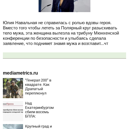
Юлия Навальная не справилась с ролью вдовы героя.
Вместо того чтобы лететь за Полярный круг разыскивать
тело мужа, эта женщина вылезла на трибуну Мюнхенской
конференции по безопасности и улыбаясь сделала
заявление, что поднимет знамя мужа и возглавит...чт
mediametrics.ru
“Генерал 200” в
квадрате. Как
Драпатый
переплюнул
Сырского
Над
Екатеринбургом
сбили восемь
БПЛА:
эвакуированы
800 сотрудников
Крупный град и