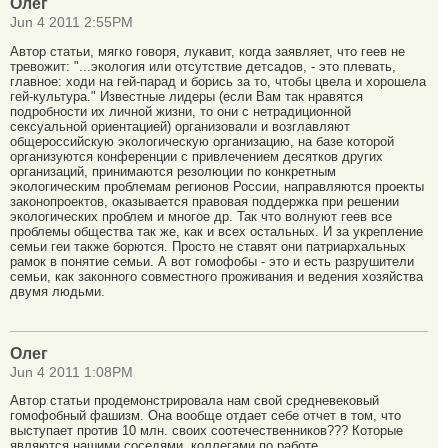
Олег
Jun 4 2011 2:55PM
Автор статьи, мягко говоря, лукавит, когда заявляет, что геев не
тревожит: "...экология или отсутствие детсадов, - это плевать,
главное: ходи на гей-парад и борись за то, чтобы цвела и хорошела
гей-культура." Известные лидеры (если Вам так нравятся
подробности их личной жизни, то они с нетрадиционной
сексуальной ориентацией) организовали и возглавляют
общероссийскую экологическую организацию, на базе которой
организуются конференции с привлечением десятков других
организаций, принимаются резолюции по конкретным
экологическим проблемам регионов России, направляются проекты
законопроектов, оказывается правовая поддержка при решении
экологических проблем и многое др. Так что волнуют геев все
проблемы общества так же, как и всех остальных. И за укрепление
семьи геи также борются. Просто не ставят они патриархальных
рамок в понятие семьи. А вот гомофобы - это и есть разрушители
семьи, как законного совместного проживания и ведения хозяйства
двумя людьми.
Олег
Jun 4 2011 1:08PM
Автор статьи продемонстрировала нам свой средневековый
гомофобный фашизм. Она вообще отдает себе отчет в том, что
выступает против 10 млн. своих соотечественников??? Которые
являются нашими соседями, коллегами по работе,