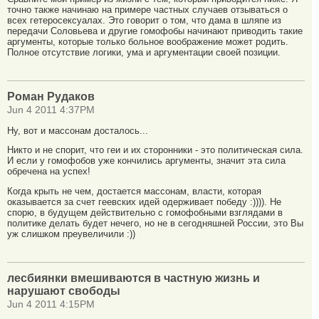
точно также начинаю на примере частных случаев отзываться о
всех гетеросексуалах. Это говорит о том, что дама в шляпе из
передачи Соловьева и другие гомофобы начинают приводить такие
аргументы, которые только больное воображение может родить.
Полное отсутствие логики, ума и аргументации своей позиции.
Роман Рудаков
Jun 4 2011 4:37PM
Ну, вот и массонам досталось...
Никто и не спорит, что геи и их сторонники - это политическая сила.
И если у гомофобов уже кончились аргументы, значит эта сила
обречена на успех!
Когда крыть не чем, достается массонам, власти, которая
оказывается за счет геевских идей одерживает победу :)))). Не
спорю, в будущем действительно с гомофобными взглядами в
политике делать будет нечего, но не в сегодняшней России, это Вы
уж слишком преувеличили :))
лесбиянки вмешиваются в частную жизнь и
нарушают свободы
Jun 4 2011 4:15PM