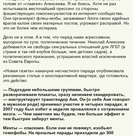
голове от «главгея» Алексеева. Я не боюсь. Хотя не раз
испытывала жесточайший прессинг со стороны
фашиствующих гомосексуалистов из интернет-сообщества.
Они организуют флеш-мобы, загаживают блоги своих идейных
врагов калом своих матерных постов, угрожают расправой. Но
это не более чем истерика.
Дело не в этом. А в том, что перед нами агрессивное,
мусорное по сути, политическое течение. Николай Алексеев
добивается не свободы сексуальных отношений для ЛГБТ (в
стране и так гей-клубов больше, чем детских садов), а
политического признания, устрашения властей исключением
из Совета Европы.
«Новая газета» накануне несчастного парада опубликовала
рекламную статью о конспиративной квартире, где готовилось
это действо:
— Подходим небольшими группами, быстро
разворачиваем плакаты, сразу начинаем скандировать,
— инструктирует трансгендер Аня. Он (о себе Аня говорит
в мужском роде) принимал участие в четырех парадах, в
2007 году был избит и неделю провалялся с сотрясением
мозга. — Чем заметнее мы будем, тем больше эффект и
тем быстрее заберут менты.
Менты — спасение. Если они не повяжут, изобьют
гомофобы. На прошлые парады приходили до 300