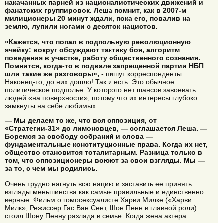
накачанных парней из националистических движений и
фанатских группировок. Леша помнит, как в 2007-м
милиционеры 20 минут ждали, пока его, повалив на
землю, лупили ногами с десяток нацистов.
«Кажется, что попал в подпольную революционную
ячейку: вокруг обсуждают тактику боя, алгоритм
поведения в участке, работу общественного сознания.
Помнится, когда-то в подвале запрещенной партии НБП
шли такие же разговоры»,
- пишут корреспонденты.
Наконец-то, до них дошло! Так и есть. Это обычное
политическое подполье. У которого нет шансов завоевать
людей «на поверхности», потому что их интересы глубоко
замкнуты на себе любимых.
— Мы делаем то же, что вся оппозиция, от
«Стратегии-31» до лимоновцев, — соглашается Леша. —
Боремся за свободу собраний и слова —
фундаментальные конституционные права. Когда их нет,
общество становится тоталитарным. Разница только в
том, что оппозиционеры воюют за свои взгляды. Мы —
за то, с чем мы родились.
Очень трудно нагнуть всю нацию и заставить ее принять
взгляды меньшинства как самые правильные и единственно
верные. Фильм о гомосексуалисте Харви Милке («Харви
Милк», Режиссер Гас Ван Сент, Шон Пенн в главной роли)
стоил Шону Пенну разлада в семье. Когда жена актера