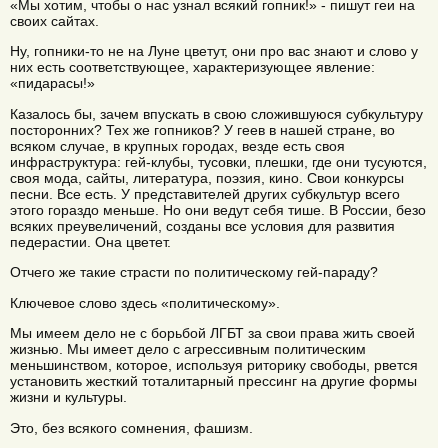
«Мы хотим, чтобы о нас узнал всякий гопник!» - пишут геи на
своих сайтах.
Ну, гопники-то не на Луне цветут, они про вас знают и слово у
них есть соответствующее, характеризующее явление:
«пидарасы!»
Казалось бы, зачем впускать в свою сложившуюся субкультуру
посторонних? Тех же гопников? У геев в нашей стране, во
всяком случае, в крупных городах, везде есть своя
инфраструктура: гей-клубы, тусовки, плешки, где они тусуются,
своя мода, сайты, литература, поэзия, кино. Свои конкурсы
песни. Все есть. У представителей других субкультур всего
этого гораздо меньше. Но они ведут себя тише. В России, безо
всяких преувеличений, созданы все условия для развития
педерастии. Она цветет.
Отчего же такие страсти по политическому гей-параду?
Ключевое слово здесь «политическому».
Мы имеем дело не с борьбой ЛГБТ за свои права жить своей
жизнью. Мы имеет дело с агрессивным политическим
меньшинством, которое, используя риторику свободы, рвется
установить жесткий тоталитарный прессинг на другие формы
жизни и культуры.
Это, без всякого сомнения, фашизм.