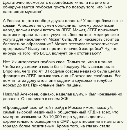
Достаточно посмотреть европейское кино, и на дне его
обнаруживается глубокая грусть по поводу того, что "нет
настоящих мужиков".
А Россия-то, это вообще другая планета! У нас проблем выше
крыши. Алексеев не сумел объяснить, почему российский
народ должен горой встать за ЛГБТ. Может, ЛГБТ призывает
партию и правительство улучшить бесплатные медицинские
услуги для населения? Может быть, ЛГБТ насмерть стоит за
бесплатное образование? Может, отстаивает экологические
программы? Выступает против точечной застройки? Ну, что-
нибудь из того, что ВСЕХ волнует, они отстаивают?
Нет. Их интересует глубоко свое. Только то, что в штанах.
Чтобы их уважили и взяли бы в Госдуму. На главные роли.
Впрочем, чего это я? В Госдуме совсем недавно была целая
фракция из ЛГБТ, называлась она «Поколение свободы». Все
помнят этих депутатов, они ходили в кружевах и голубых
норках до пят. Прикольные были пацаны.
Николай Алексеев, однако, наделав шуму, и был чрезвычайно
доволен. Он написал в своем ЖЖ:
«Прошедший шестой гей-прайд в Москве имел, пожалуй,
самый высокий медийный и общественный КПД из всех, что
мы организовывали. За 10,000 евро удалось достичь
охренительного освещения в СМИ, где отношение к нам стало
гораздо более позитивным. Кроме того, на глазах стало