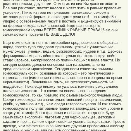
родственниками, друзьями. О многих из них Вы даже не знаете.
Все они работают, платят налоги и хотят жить в равных правовых
условиях. Никто из геев не призывает заниматься сексом в
нетрадиционной форме - о сексе даже речи нет! - но гомофобы
упорно с остервенением лезут в постель и акцентируют внимание
на формах сексуальных сношений. Еще раз повторяю
гомосексуалам нужны ВСЕГО ЛИШЬ РАВНЫЕ ПРАВА! Чем они
занимаются в постели НЕ ВАШЕ ДЕЛО!
Еще можно как-то понять гомофобию средневекового общества -
народ просто тупо следовал призывам церкви к уничтожению
мужеложцев, ученых, ведьм, рыжеволосых, иудеев и т.д. Церковь
формировала мораль общества с целью сплотить вокруг себя
стадо баранов, бесприкословно подчиняющихся воле власти. Но
сегодня мораль должна основываться на законе, а не на
средневековом мракобесии. Сегодня всем известны причины
гомосексуальности, основные из которых - это генетическая и
гормональная (изменение гормонального фона женщины во время
беременности). Лечению ни гомо-, ни гетеросексуальность не
поддаются. Пока еще никому не удалось изменить сексуальное
влечение человека. Что касается социального поведения
гомосексуалов, то как правило это самые законопослушные люди.
Среди гомосексуалов значительно меньший процент насильников,
убийц, хулиганов и т.д., чем среди гетеросексуалов. И как только
гомосексуалы получат равные права на законодательном уровне и
защиту от гомофобного фашизма и ненависти, тогда они будут
заниматься экологией, льготами для чернобыльцев, детскими
садами и проч., на чем строит свои аргументы автор статьи. Просто
прежде, чем эффективно заниматься другими проблемами любому
человеку нужно сначала решить собственные - семейные,