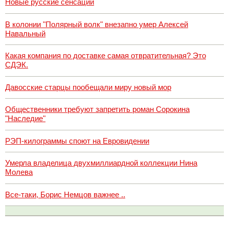
Новые русские сенсации
В колонии "Полярный волк" внезапно умер Алексей
Навальный
Какая компания по доставке самая отвратительная? Это
СДЭК.
Давосские старцы пообещали миру новый мор
Общественники требуют запретить роман Сорокина
"Наследие"
РЭП-килограммы споют на Евровидении
Умерла владелица двухмиллиардной коллекции Нина
Молева
Все-таки, Борис Немцов важнее ..