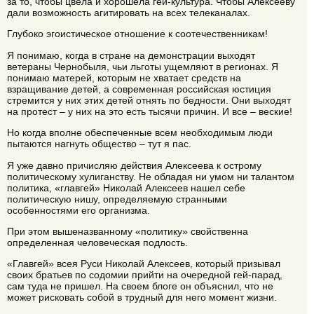
за то, чтобы цвела и хорошела гей-культура. Чтобы Алексееву
дали возможность агитировать на всех телеканалах.
Глубоко эгоистическое отношение к соотечественникам!
Я понимаю, когда в стране на демонстрации выходят
ветераны Чернобыля, чьи льготы ущемляют в регионах. Я
понимаю матерей, которым не хватает средств на
взращивание детей, а современная российская юстиция
стремится у них этих детей отнять по бедности. Они выходят
на протест – у них на это есть тысячи причин. И все – веские!
Но когда вполне обеспеченные всем необходимым люди
пытаются нагнуть общество – тут я пас.
Я уже давно причисляю действия Алексеева к острому
политическому хулиганству. Не обладая ни умом ни талантом
политика, «главгей» Николай Алексеев нашел себе
политическую нишу, определяемую странными
особенностями его организма.
При этом вышеназванному «политику» свойственна
определенная человеческая подлость.
«Главгей» всея Руси Николай Алексеев, который призывал
своих братьев по содомии прийти на очередной гей-парад,
сам туда не пришел. На своем блоге он объяснил, что не
может рисковать собой в трудный для него момент жизни.