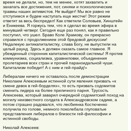
время не делали, но, тем не менее, хотят захватить и
захапать все достижения, пот, синяки и психологические
травмы наших активистов. Не выйдет! Мы все равно не
отступимся и будем наступать еще жестче! Этот режим
ответит за весь беспредел! Как ответили Соловьев, Хинштейн
и Еникеева. Я горжусь тем, что я сделал во время эфира в
минувший четверг. Сегодня еще раз понял, как я правильно
поступил, что ушел. Браво Коле Храмову, он прекрасно
справился с продолжением этой бредовой дискуссии!
Недалекую антикапиталистку, слава Богу, не выпустили на
целый раунд. Здесь я должен сказать самое главное. Я
убежденный сторонник капиталистической системы! Я против
коммунизма, социализма, уравниловки, объединения
пролетариев всех стран и прочей параноидальной чуши.
Капитализм победит! А с ним и гей-прайд!»
Либералам ничего не оставалось после демонстрации
Николаем Алексеевым истинной сути явления призвать «к
смене девок в гей-борделях», то есть призвать содомитов
сменить лидера на более приличного парня. Трусость
Алексеева, который заварил очередной содомитский поход на
могилу неизвестного солдата в Александровском садике, а
потом страшно радовался, что лесбиянка Костюченко
получила по голове, немного поколебала глуповатые
представления либералов о близости гей-философии и
истинной свободы.
Николай Алексеев: