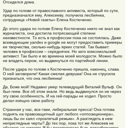
Отсиделся дома.
Удар по голове от православного активиста, который по сути,
предназначался ему, Алексееву, получила лесбиянка,
сотрудница «Новой газеты» Елена Костюченко.
До этого удара по голове Елену Костюченко никто не знал как
журналиста, она достигла потрясающей степени
неизвестности. То есть в профессии пока не состоялась. Даже
всеведующие yandex и google не могут предоставить примеры
ее творчества, сколько-нибудь ярких статей. Так бывает:
человек в профессии – середнячок. Но зато комсомольский
активист. Так было и во времена моей молодости. Можно было
не владеть пером, но выдвинуться по партийной линии.
После удара по голове к Костюченко пришла, наконец, слава.
О ней заговорили! Какая смелая девушка! Она не струсила
признаться, что она лесбиянка!
Да, Боже мой! Недавно умер телеведущий Виталий Вульф. Он
был геем. Все об этом знали. Но ведь выдвинулся он не через
эту свою особенность. И на гей-парады не ходил. Просто
делал изящно свою работу.
Странная у нас, все-таки, либеральная пресса! Она готова
поднять на правозащитный щит любого «оппозиционера»,
лишь бы он хаял «проклятый режым». А разглядеть в нем
неприглядные черты? До тех пор, пока тот же Алексеев не
обхамит, не заметят. Я бы посоветовала быть поразборчивее,