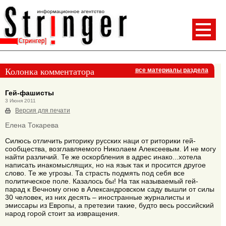
Колонка комментатора
все материалы раздела
Гей-фашисты
3 Июня 2011
Версия для печати
Елена Токарева
Силюсь отличить риторику русских наци от риторики гей-
сообщества, возглавляемого Николаем Алексеевым. И не могу
найти различий. Те же оскорбления в адрес инако...хотела
написать инакомыслящих, но на язык так и просится другое
слово. Те же угрозы. Та страсть подмять под себя все
политическое поле. Казалось бы! На так называемый гей-
парад к Вечному огню в Александровском саду вышли от силы
30 человек, из них десять – иностранные журналисты и
эмиссары из Европы, а претезии такие, будто весь российский
народ горой стоит за извращения.