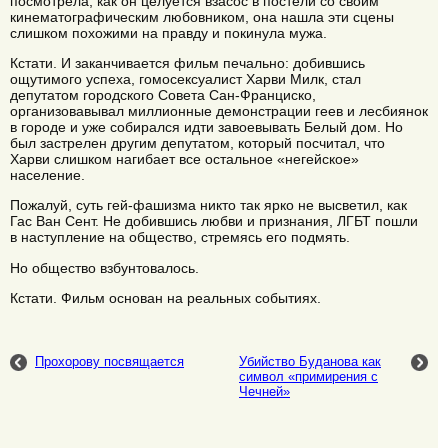
посмотрела, как он целуется взасос в постели со своим
кинематографическим любовником, она нашла эти сцены
слишком похожими на правду и покинула мужа.
Кстати. И заканчивается фильм печально: добившись
ощутимого успеха, гомосексуалист Харви Милк, стал
депутатом городского Совета Сан-Франциско,
организовавывал миллионные демонстрации геев и лесбиянок
в городе и уже собирался идти завоевывать Белый дом. Но
был застрелен другим депутатом, который посчитал, что
Харви слишком нагибает все остальное «негейское»
население.
Пожалуй, суть гей-фашизма никто так ярко не высветил, как
Гас Ван Сент. Не добившись любви и признания, ЛГБТ пошли
в наступление на общество, стремясь его подмять.
Но общество взбунтовалось.
Кстати. Фильм основан на реальных событиях.
Прохорову посвящается
Убийство Буданова как
символ «примирения с
Чечней»