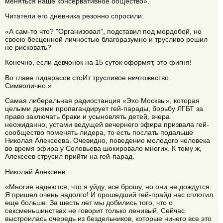
меняться наше консервативное общество».
Читатели его дневника резонно спросили:
«А сам-то что? "Организовал", подставил под мордобой, но
своею бесценной личностью благоразумно и трусливо решил
не рисковать?
Конечно, если девчонок на 15 суток оформят, это фигня!
Во главе пидарасов стоИт трусливое ничтожество.
Символично.»
Самая либеральная радиостанция «Эхо Москвы», которая
целыми днями пропагандирует гей-парады, борьбу ЛГБТ за
право заключать браки и усыновлять детей, вчера
неожиданно, устами ведущей вечернего эфира призвала гей-
сообщество поменять лидера, то есть послать подальше
Николая Алексеева. Очевидно, поведение молодого человека
во время эфира у Соловьева шокировало многих. К тому ж,
Алексеев струсил прийти на гей-парад.
Николай Алексеев:
«Многие надеются, что я уйду, все брошу, но они не дождутся.
Я пришел очень надолго! И прошедший гей-прайд нас сплотил
еще больше. За шесть лет мы добились того, что о
сексменьшинствах не говорит только ленивый. Сейчас
выстроилась очередь из бездельников, которые ничего все это