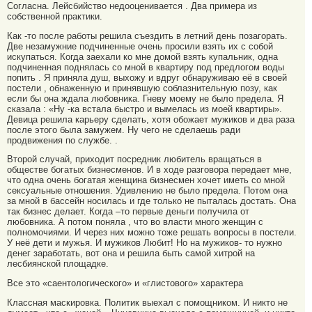
Согласна. Лейсбийство недооценивается . Два примера из
собственной практики.
Как -то после работы решила съездить в летний день позагорать.
Две незамужние подчиненные очень просили взять их с собой
искупаться. Когда заехали ко мне домой взять купальник, одна
подчиненная поднялась со мной в квартиру под предлогом воды
попить . Я приняла душ, выхожу и вдруг обнаруживаю её в своей
постели , обнаженную и принявшую соблазнительную позу, как
если бы она ждала любовника. Гневу моему не было предела. Я
сказала : «Ну -ка встала быстро и вымелась из моей квартиры».
Девица решила карьеру сделать, хотя обожает мужиков и два раза
после этого была замужем. Ну чего не сделаешь ради
продвижения по службе. .
Второй случай, приходит посредник любитель вращаться в
обществе богатых бизнесменов. И в ходе разговора передает мне,
что одна очень богатая женщина бизнесмен хочет иметь со мной
сексуальные отношения. Удивлению не было предела. Потом она
за мной в бассейн носилась и где только не пыталась достать. Она
так бизнес делает. Когда –то первые деньги получила от
любовника. А потом поняла , что во власти много женщин с
полномочиями. И через них можно тоже решать вопросы в постели.
У неё дети и мужья. И мужиков Любит! Но на мужиков- то нужно
денег заработать, вот она и решила быть самой хитрой на
лесбиянской площадке.
Все это «саентологического» и «глистового» характера
Классная маскировка. Политик выехал с помощником. И никто не