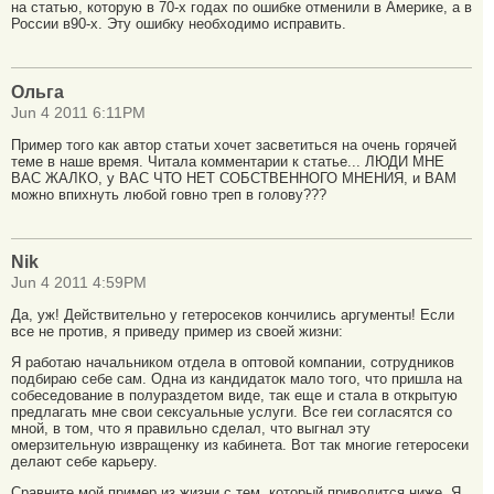
на статью, которую в 70-х годах по ошибке отменили в Америке, а в
России в90-х. Эту ошибку необходимо исправить.
Ольга
Jun 4 2011 6:11PM
Пример того как автор статьи хочет засветиться на очень горячей
теме в наше время. Читала комментарии к статье... ЛЮДИ МНЕ
ВАС ЖАЛКО, у ВАС ЧТО НЕТ СОБСТВЕННОГО МНЕНИЯ, и ВАМ
можно впихнуть любой говно треп в голову???
Nik
Jun 4 2011 4:59PM
Да, уж! Действительно у гетеросеков кончились аргументы! Если
все не против, я приведу пример из своей жизни:
Я работаю начальником отдела в оптовой компании, сотрудников
подбираю себе сам. Одна из кандидаток мало того, что пришла на
собеседование в полураздетом виде, так еще и стала в открытую
предлагать мне свои сексуальные услуги. Все геи согласятся со
мной, в том, что я правильно сделал, что выгнал эту
омерзительную извращенку из кабинета. Вот так многие гетеросеки
делают себе карьеру.
Сравните мой пример из жизни с тем, который приводится ниже. Я