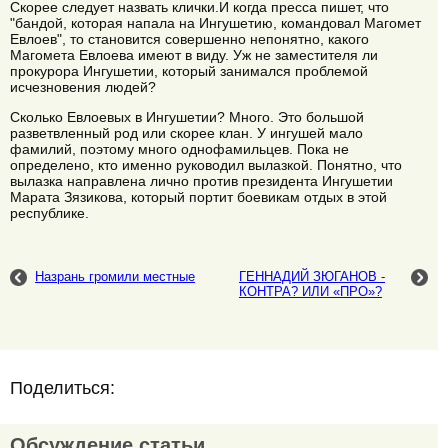
Скорее следует назвать клички.И когда пресса пишет, что
"бандой, которая напала на Ингушетию, командовал Магомет
Евлоев", то становится совершенно непонятно, какого
Магомета Евлоева имеют в виду. Уж не заместителя ли
прокурора Ингушетии, который занимался проблемой
исчезновения людей?
Сколько Евлоевых в Ингушетии? Много. Это большой
разветвленный род или скорее клан. У ингушей мало
фамилий, поэтому много однофамильцев. Пока не
определено, кто именно руководил вылазкой. Понятно, что
вылазка направлена лично против президента Ингушетии
Марата Зязикова, который портит боевикам отдых в этой
республике.
Назрань громили местные
ГЕННАДИЙ ЗЮГАНОВ -
КОНТРА? ИЛИ «ПРО»?
Поделиться:
Обсуждение статьи