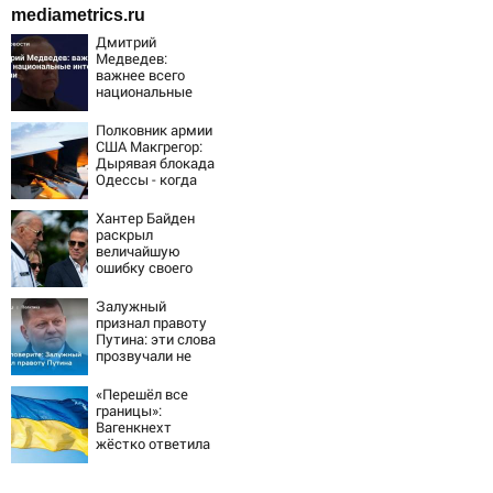
mediametrics.ru
Дмитрий
Медведев:
важнее всего
национальные
интересы России
Полковник армии
США Макгрегор:
Дырявая блокада
Одессы - когда
же в
командовании
Хантер Байден
ВМФ России за
раскрыл
это полетят
величайшую
головы?
ошибку своего
отца:
бездействие
Залужный
против Трампа
признал правоту
Путина: эти слова
прозвучали не
просто так
«Перешёл все
границы»:
Вагенкнехт
жёстко ответила
послу Украины