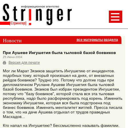
Новости
все материалы раздела
При Аушеве Ингушетия была тыловой базой боевиков
25 Июня 2004
Версия для печати
Мог ли Марат Зязиков защитить Ингушетию от инцидентов.
подобных тому. который произошел на днях, от внезапных
рейдов боевиков? Трудно это. Потому что долгие годы при
дипломатичном Руслане Аушеве Ингушетия была тыловой
базой боевиков. Зязиков был избран президентом Ингушетии,
потому что "базу боевиков", которой стала вся эта тыловая
республика, надо было расформировать под корень. Изменить
экономику Ингушетии, которая вся была подстроена под
бизнес боевиков. Изменить менталитет житлей. Пресса писала
о том, что на даче Аушева отдыхал от трудов праведных
Масхадов...
Кто напал на Ингушетию? Бессмысленно называть фамилии.