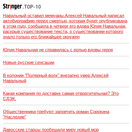
Навальный оставил мемуары.Алексей Навальный написал
автобиографию перед смертью, которая будет опубликована
в этом году, сообщила в четверг его вдова Юлия Навальная,
раскрыв существование текста, о существовании которого
знало только его ближайшее окружен
Юлия Навальная не справилась с ролью вдовы героя
Новые русские сенсации
В колонии "Полярный волк" внезапно умер Алексей
Навальный
Какая компания по доставке самая отвратительная? Это
СДЭК.
Общественники требуют запретить роман Сорокина
"Наследие"
Давосские старцы пообещали миру новый мор