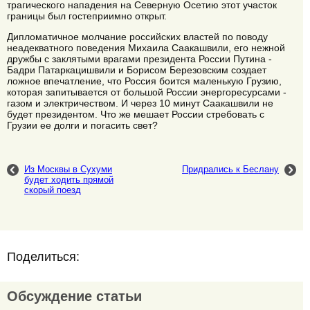
трагического нападения на Северную Осетию этот участок
границы был гостеприимно открыт.
Дипломатичное молчание российских властей по поводу
неадекватного поведения Михаила Саакашвили, его нежной
дружбы с заклятыми врагами президента России Путина -
Бадри Патаркацишвили и Борисом Березовским создает
ложное впечатление, что Россия боится маленькую Грузию,
которая запитывается от большой России энергоресурсами -
газом и электричеством. И через 10 минут Саакашвили не
будет президентом. Что же мешает России стребовать с
Грузии ее долги и погасить свет?
Из Москвы в Сухуми
Придрались к Беслану
будет ходить прямой
скорый поезд
Поделиться:
Обсуждение статьи