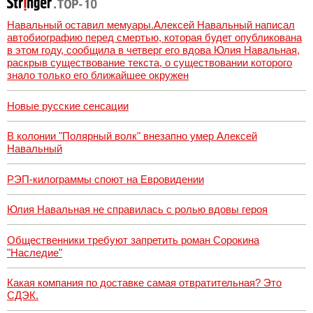
Навальный оставил мемуары.Алексей Навальный написал
автобиографию перед смертью, которая будет опубликована
в этом году, сообщила в четверг его вдова Юлия Навальная,
раскрыв существование текста, о существовании которого
знало только его ближайшее окружен
Новые русские сенсации
В колонии "Полярный волк" внезапно умер Алексей
Навальный
РЭП-килограммы споют на Евровидении
Юлия Навальная не справилась с ролью вдовы героя
Общественники требуют запретить роман Сорокина
"Наследие"
Какая компания по доставке самая отвратительная? Это
СДЭК.