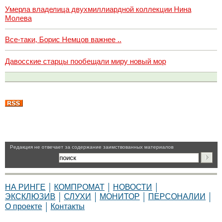
Умерла владелица двухмиллиардной коллекции Нина
Молева
Все-таки, Борис Немцов важнее ..
Давосские старцы пообещали миру новый мор
Pедакция не отвечает за содержание заимствованных материалов
НА РИНГЕ
КОМПРОМАТ
НОВОСТИ
ЭКСКЛЮЗИВ
СЛУХИ
МОНИТОР
ПЕРСОНАЛИИ
О проекте
Контакты