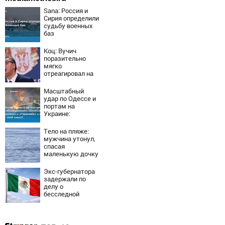
Sana: Россия и
Сирия определили
судьбу военных
баз
Коц: Вучич
поразительно
мягко
отреагировал на
вопрос об
убийстве русских
Масштабный
удар по Одессе и
портам на
Украине:
Последние
новости,
Тело на пляже:
подробности об
мужчина утонул,
ударах России 9
спасая
августа 2026 года
маленькую дочку
09/08/2026 –
Новости
Экс-губернатора
задержали по
делу о
бесследной
пропаже 43
студентов