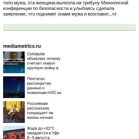
тело мужа, эта женщина вылезла на трибуну Мюнхенской
конференции по безопасности и улыбаясь сделала
заявление, что поднимет знамя мужа и возглавит...чт
mediametrics.ru
Соловьёв
объяснил, почему
считает новую
крупную войну в
Европе
неизбежной
Пентагон
рассекретил
данные о
появлении НЛО на
Ближнем Востоке
Россиянам
рассказали,
сокращает ли
жизнь ночная
работа
Жара до +32°C
ожидается в Уфе
8–9 августа