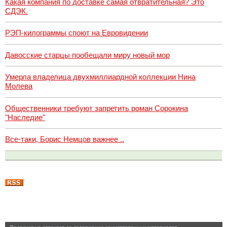
Какая компания по доставке самая отвратительная? Это
СДЭК.
РЭП-килограммы споют на Евровидении
Давосские старцы пообещали миру новый мор
Умерла владелица двухмиллиардной коллекции Нина
Молева
Общественники требуют запретить роман Сорокина
"Наследие"
Все-таки, Борис Немцов важнее ..