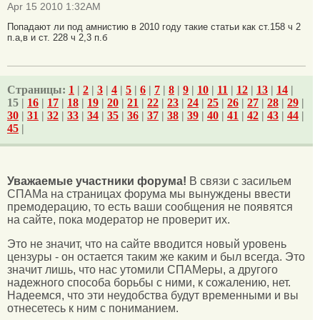
Apr 15 2010 1:32AM
Попадают ли под амнистию в 2010 году такие статьи как ст.158 ч 2
п.а,в и ст. 228 ч 2,3 п.б
Страницы:
1
|
2
|
3
|
4
|
5
|
6
|
7
|
8
|
9
|
10
|
11
|
12
|
13
|
14
|
15 |
16
|
17
|
18
|
19
|
20
|
21
|
22
|
23
|
24
|
25
|
26
|
27
|
28
|
29
|
30
|
31
|
32
|
33
|
34
|
35
|
36
|
37
|
38
|
39
|
40
|
41
|
42
|
43
|
44
|
45
|
Уважаемые участники форума!
В связи с засильем
СПАМа на страницах форума мы вынуждены ввести
премодерацию, то есть ваши сообщения не появятся
на сайте, пока модератор не проверит их.
Это не значит, что на сайте вводится новый уровень
цензуры - он остается таким же каким и был всегда. Это
значит лишь, что нас утомили СПАМеры, а другого
надежного способа борьбы с ними, к сожалению, нет.
Надеемся, что эти неудобства будут временными и вы
отнесетесь к ним с пониманием.