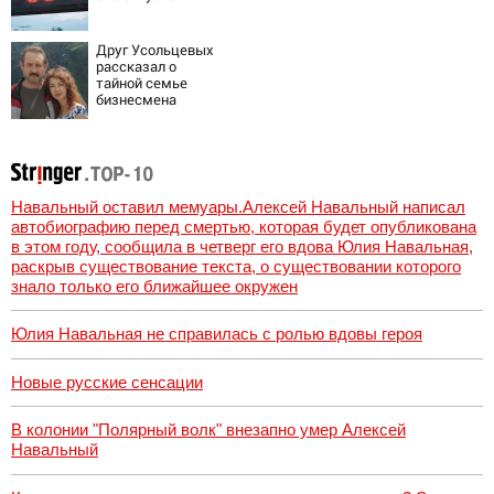
Друг Усольцевых
рассказал о
тайной семье
бизнесмена
Навальный оставил мемуары.Алексей Навальный написал
автобиографию перед смертью, которая будет опубликована
в этом году, сообщила в четверг его вдова Юлия Навальная,
раскрыв существование текста, о существовании которого
знало только его ближайшее окружен
Юлия Навальная не справилась с ролью вдовы героя
Новые русские сенсации
В колонии "Полярный волк" внезапно умер Алексей
Навальный