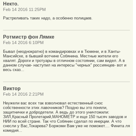
Некто.
Feb 14 2016 11:25PM
Растреливать таких надо, а особенно полицаев.
Ротмистр фон Лямке
Feb 14 2016 6:10PM
Бывал (неоднократно) в командировках и в Тюмени, и в Ханты-
Мансийске, в бывшей вотчине Собянина. Местные жители его
хвалят. Дороги и тротуары в отличном состоянии, сам видел. А в
данном случае- наступил на интересы "черных" россиянцев- вот и
весь сказ...
Виктор
Feb 14 2016 2:21PM
Неужели вас всех так взволновал естественный снос
собственности этих лавочников? Поздно вы это поняли,
защитнички и добродетели. А ведь до этого уничтожили:
ЗИЛ,Красный Пролетарий,МАНОМЕТР и еще 150 тысяч заводов и
НИИ по всей стране. Так что Собянин сделал по инерции. А что
снесли у Вас,Токарева? Боржоми Вам уже не поможет.... Финита ля
комедия...