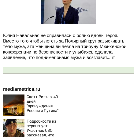
Юлия Навальная не справилась с ролью вдовы героя.
Вместо того чтобы лететь за Полярный круг разыскивать
тело мужа, эта женщина вылезла на трибуну Мюнхенской
конференции по безопасности и улыбаясь сделала
заявление, что поднимет знамя мужа и возглавит...чт
mediametrics.ru
Скотт Риттер: 40
дней
"принуждения
России и Путина"
резко приблизили
крах режима
Подробности из
Зеленского
первых уст:
Участник СВО
рассказал, что