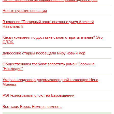
Новые русские сенсации
В колонии "Полярный волк" внезапно умер Алексей
Навальный
Какая компания по доставке самая отвратительная? Это
СДЭК.
Давосские старцы пообещали миру новый мор
Общественники требуют запретить роман Сорокина
"Наследие"
Умерла владелица двухмиллиардной коллекции Нина
Молева
РЭП-килограммы споют на Евровидении
Все-таки, Борис Немцов важнее ..