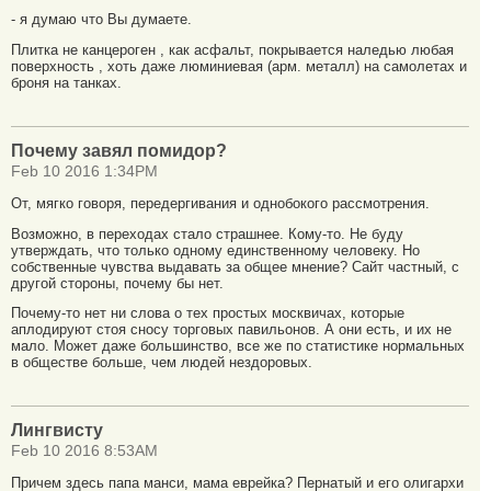
- я думаю что Вы думаете.
Плитка не канцероген , как асфальт, покрывается наледью любая
поверхность , хоть даже люминиевая (арм. металл) на самолетах и
броня на танках.
Почему завял помидор?
Feb 10 2016 1:34PM
От, мягко говоря, передергивания и однобокого рассмотрения.
Возможно, в переходах стало страшнее. Кому-то. Не буду
утверждать, что только одному единственному человеку. Но
собственные чувства выдавать за общее мнение? Сайт частный, с
другой стороны, почему бы нет.
Почему-то нет ни слова о тех простых москвичах, которые
аплодируют стоя сносу торговых павильонов. А они есть, и их не
мало. Может даже большинство, все же по статистике нормальных
в обществе больше, чем людей нездоровых.
Лингвисту
Feb 10 2016 8:53AM
Причем здесь папа манси, мама еврейка? Пернатый и его олигархи