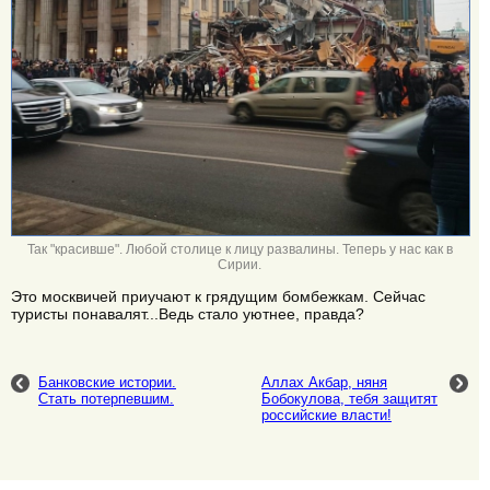
Так "красивше". Любой столице к лицу развалины. Теперь у нас как в
Сирии.
Это москвичей приучают к грядущим бомбежкам. Сейчас
туристы понавалят...Ведь стало уютнее, правда?
Банковские истории.
Аллах Акбар, няня
Стать потерпевшим.
Бобокулова, тебя защитят
российские власти!