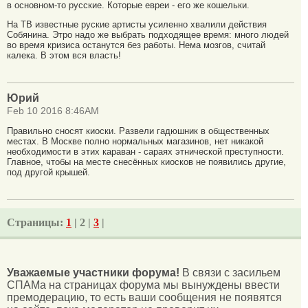
в основном-то русские. Которые евреи - его же кошельки.
На ТВ известные руские артисты усиленно хвалили действия
Собянина. Этро надо же выбрать подходящее время: много людей
во время кризиса останутся без работы. Нема мозгов, считай
калека. В этом вся власть!
Юрий
Feb 10 2016 8:46AM
Правильно сносят киоски. Развели гадюшник в общественных
местах. В Москве полно нормальных магазинов, нет никакой
необходимости в этих караван - сараях этнической преступности.
Главное, чтобы на месте снесённых киосков не появились другие,
под другой крышей.
Страницы:
1
| 2 |
3
|
Уважаемые участники форума!
В связи с засильем
СПАМа на страницах форума мы вынуждены ввести
премодерацию, то есть ваши сообщения не появятся