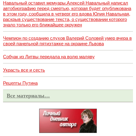
Навальный оставил мемуары.Алексей Навальный написал
автобиографию перед смертью, которая будет опубликована
в этом году, сообщила в четверг его вдова Юлия Навальная,
раскрыв существование текста, о существовании которого
знало только его ближайшее окружен
Чемпион по созданию слухов Валерий Соловей умер вчера в
своей панельной пятиэтажке на окраине Львова
Собчак из Литвы передала на волю маляву
Украсть все и сесть
Рецепты Путина
Все материалы…