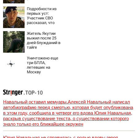
спасло его в
схватке с
Подробности из
медведем
первых уст:
Участник СВО
рассказал, что
спасло его в
схватке с
Житель Якутии
медведем
выжил после 25
дней блужданий в
тайге
Уничтожено еще
три БПЛА,
летевших на
Москву
Навальный оставил мемуары.Алексей Навальный написал
автобиографию перед смертью, которая будет опубликована
в этом году, сообщила в четверг его вдова Юлия Навальная,
раскрыв существование текста, о существовании которого
знало только его ближайшее окружен
Юлия Навальная не справилась с ролью вдовы героя