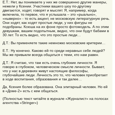
Е.Т.: Нет, вы понимаете у них же совершенно другие манеры,
нежели у Ксении. Участники вашего шоу по-другому
двигаются, ходят, говорят и мыслят. Я, например, когда
включила, то первое, что я услышала – это «рыально»,
«ныверно» - то есть акцент, не московскую литературную речь.
Они ходят, как ходят простые люди, у них фигуры не
подобраны. Ксюша на их фоне просто фотомодель. А по этим
девушкам, вашим подопытным, видно, что они будут бабами в
30 лет. То есть видно, что это простые люди…
Д.Т.: Вы применяете такие немножко московские критерии…
Е.Т.: Ну конечно. Каково ей-то среди неравных себе людей?
Мы же привыкли всегда общаться с теми, кто нам равен.
Д.Т.: Я считаю, что там есть очень глубокие личности. Я
говорю в глубоком, человеческом смысле личности. Бывает,
что у нас в деревнях живут настоящие философы,
глубочайшие люди. Личность это то, что человек приобретает
в ходе воспитания, образования и так далее…
Да, Ксения более образована. Она элитарный человек. Но ей
в «Доме-2» есть с кем общаться.
(Полностью текст читайте в журнале «Журналист» на полосах
агентства «Stringer»)