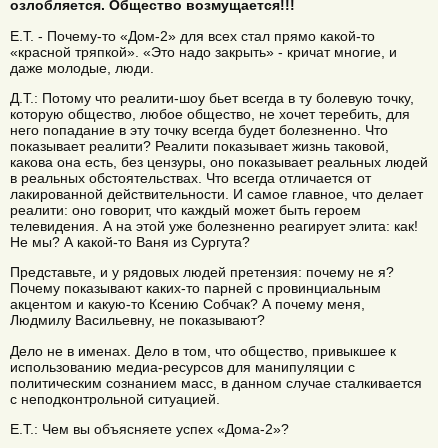
озлобляется. Общество возмущается!!!
Е.Т. - Почему-то «Дом-2» для всех стал прямо какой-то
«красной тряпкой». «Это надо закрыть» - кричат многие, и
даже молодые, люди.
Д.Т.: Потому что реалити-шоу бьет всегда в ту болевую точку,
которую общество, любое общество, не хочет теребить, для
него попадание в эту точку всегда будет болезненно. Что
показывает реалити? Реалити показывает жизнь таковой,
какова она есть, без цензуры, оно показывает реальных людей
в реальных обстоятельствах. Что всегда отличается от
лакированной действительности. И самое главное, что делает
реалити: оно говорит, что каждый может быть героем
телевидения. А на этой уже болезненно реагирует элита: как!
Не мы? А какой-то Ваня из Сургута?
Представьте, и у рядовых людей претензия: почему не я?
Почему показывают каких-то парней с провинциальным
акцентом и какую-то Ксению Собчак? А почему меня,
Людмилу Васильевну, не показывают?
Дело не в именах. Дело в том, что общество, привыкшее к
использованию медиа-ресурсов для манипуляции с
политическим сознанием масс, в данном случае сталкивается
с неподконтрольной ситуацией.
Е.Т.: Чем вы объясняете успех «Дома-2»?