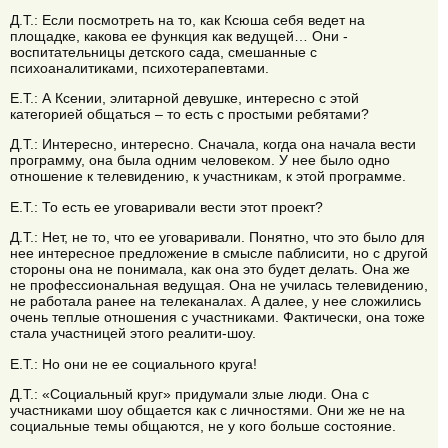
Д.Т.: Если посмотреть на то, как Ксюша себя ведет на
площадке, какова ее функция как ведущей… Они -
воспитательницы детского сада, смешанные с
психоаналитиками, психотерапевтами.
Е.Т.: А Ксении, элитарной девушке, интересно с этой
категорией общаться – то есть с простыми ребятами?
Д.Т.: Интересно, интересно. Сначала, когда она начала вести
программу, она была одним человеком. У нее было одно
отношение к телевидению, к участникам, к этой программе.
Е.Т.: То есть ее уговаривали вести этот проект?
Д.Т.: Нет, не то, что ее уговаривали. Понятно, что это было для
нее интересное предложение в смысле паблисити, но с другой
стороны она не понимала, как она это будет делать. Она же
не профессиональная ведущая. Она не училась телевидению,
не работала ранее на телеканалах. А далее, у нее сложились
очень теплые отношения с участниками. Фактически, она тоже
стала участницей этого реалити-шоу.
Е.Т.: Но они не ее социального круга!
Д.Т.: «Социальный круг» придумали злые люди. Она с
участниками шоу общается как с личностями. Они же не на
социальные темы общаются, не у кого больше состояние.