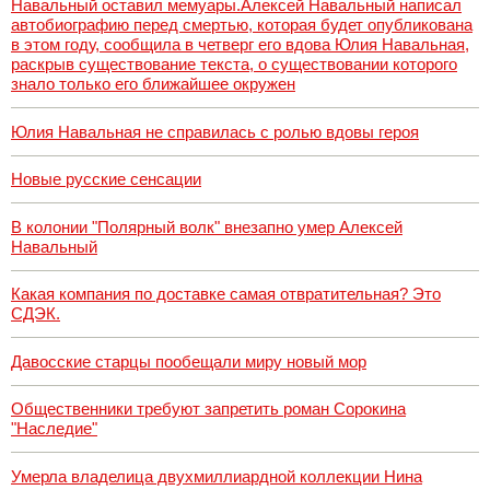
Навальный оставил мемуары.Алексей Навальный написал
автобиографию перед смертью, которая будет опубликована
в этом году, сообщила в четверг его вдова Юлия Навальная,
раскрыв существование текста, о существовании которого
знало только его ближайшее окружен
Юлия Навальная не справилась с ролью вдовы героя
Новые русские сенсации
В колонии "Полярный волк" внезапно умер Алексей
Навальный
Какая компания по доставке самая отвратительная? Это
СДЭК.
Давосские старцы пообещали миру новый мор
Общественники требуют запретить роман Сорокина
"Наследие"
Умерла владелица двухмиллиардной коллекции Нина