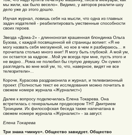
мы жили, как было весело». Видимо, у авторов реалити-шоу
дело уже до этого дошло.
Изучая журнал, ловишь себя на мысли, что одна из главных
задач издателей - реабилитировать умственные способности
своих героев.
Звезда «Дома-2» - длинноногая крашенная блондинка Ольга
Бузова, с каждой посвященной ей страницы вопиет: «Я не
могу назвать себя мегаумной, но кое в чем я разбираюсь… я
прочитала столько много книг! Я могу быть глубокой. А мой ум,
он остается за кадром…Мой ум всегда при мне, пусть этого и
не видно…Рома не полюбил бы глупую девушку. Он сумел
разглядеть во мне мой ум, то, что, наверное, видят не все
телезрители»...
Короче, Курасова раздраконила и журнал, и телевизионный
проект. (Полностью текст ее исследования можно почитать в
свежем номере журнала «Журналист»)
Далее к вопросу подключилась Елена Токарева. Она
встретилась с генеральным продюсером ТНТ Дмитрием
Троицким. Их философская беседа также напечатана в
свежем номере журнала «Журналист» - за август.
Елена Токарева
Три знака «минус». Общество завидует. Общество