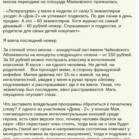
киоска периодики на площади Маяковского призналась:
- «Литературки» у меня в неделю от силы 5 экземпляров
уходит. А «Дом-2» не успевают подвозить. По две пачки в день
продаю. А это – 60 экземпляров. Хотя журнал не самый
дешевый – 60 рублей номер. Спрашивают и подростки, и
родители для своих детей покупают».
Я взяла последний номер.
За стенкой этого киоска – концертный зал имени Чайковского.
Абонементы на концерты следующего сезона – от 150 рублей.
За 50 рублей можно послушать классику в исполнении
классиков. В кассе – ни одного человека. Ни детей, ни
родителей… Все проходят мимо, в сторону французской
кофейни. Милая девочка лет 15-ти с мамой, на вид
интеллигентной, увидев у меня в руках яркую обложку,
подскакивает и расспрашивает, где я ее взяла. Узнав, что
экземпляр был последним, явно расстраивается. Мать
смущенно опускает глаза…
Что заставило владельцев программы обратиться к печатному
слову? У одного из участников «Дома - 2», у юноши Мая,
считающегося самым интеллектуальным юношей среди
героев, есть своя версия того, почему человек берется за
перо: «Вот перестанет член стоять, тогда мне не о чем будет
думать (такой вот орган в напряженном состоянии отвечает у
молодого человека за процесс мышления), тогда я подумаю о
том, что надо купить печатную машинку, писать мемуары, как