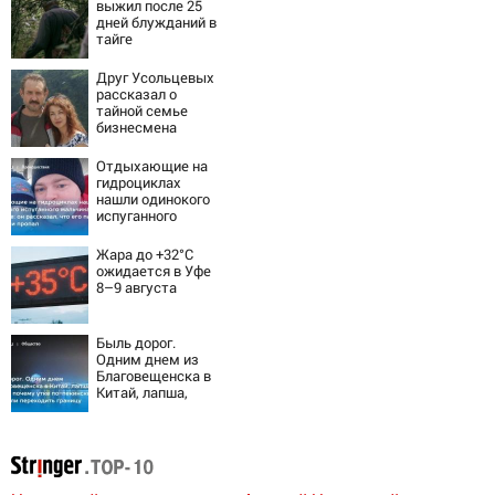
выжил после 25
дней блужданий в
тайге
Друг Усольцевых
рассказал о
тайной семье
бизнесмена
Отдыхающие на
гидроциклах
нашли одинокого
испуганного
мальчика на
лодке: он
Жара до +32°C
рассказал, что
ожидается в Уфе
его папа нырнул и
8–9 августа
пропал
Быль дорог.
Одним днем из
Благовещенска в
Китай, лапша,
мемы, и почему
утке по-пекински
запретили
переходить
границу