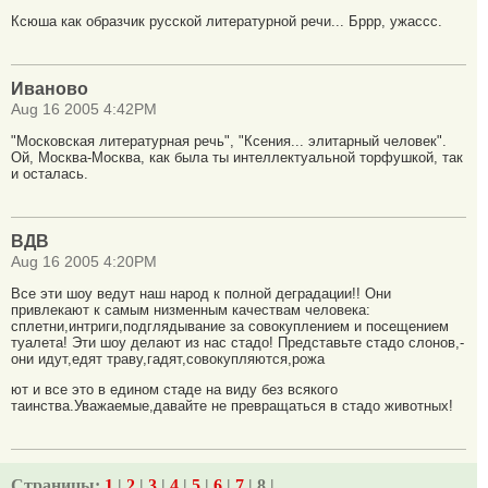
Ксюша как образчик русской литературной речи... Бррр, ужассс.
Иваново
Aug 16 2005 4:42PM
"Московская литературная речь", "Ксения... элитарный человек".
Ой, Москва-Москва, как была ты интеллектуальной торфушкой, так
и осталась.
ВДВ
Aug 16 2005 4:20PM
Все эти шоу ведут наш народ к полной деградации!! Они
привлекают к самым низменным качествам человека:
сплетни,интриги,подглядывание за совокуплением и посещением
туалета! Эти шоу делают из нас стадо! Представьте стадо слонов,-
они идут,едят траву,гадят,совокупляются,рожа
ют и все это в едином стаде на виду без всякого
таинства.Уважаемые,давайте не превращаться в стадо животных!
Страницы:
1
|
2
|
3
|
4
|
5
|
6
|
7
| 8 |