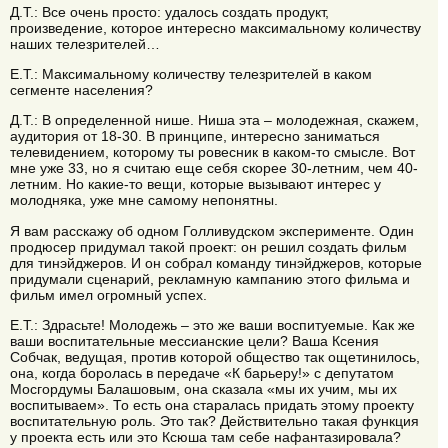
Д.Т.: Все очень просто: удалось создать продукт,
произведение, которое интересно максимальному количеству
наших телезрителей…
Е.Т.: Максимальному количеству телезрителей в каком
сегменте населения?
Д.Т.: В определенной нише. Ниша эта – молодежная, скажем,
аудитория от 18-30. В принципе, интересно заниматься
телевидением, которому ты ровесник в каком-то смысле. Вот
мне уже 33, но я считаю еще себя скорее 30-летним, чем 40-
летним. Но какие-то вещи, которые вызывают интерес у
молодняка, уже мне самому непонятны.
Я вам расскажу об одном Голливудском эксперименте. Один
продюсер придумал такой проект: он решил создать фильм
для тинэйджеров. И он собрал команду тинэйджеров, которые
придумали сценарий, рекламную кампанию этого фильма и
фильм имел огромный успех.
Е.Т.: Здрасьте! Молодежь – это же ваши воспитуемые. Как же
ваши воспитательные мессианские цели? Ваша Ксения
Собчак, ведущая, против которой общество так ощетинилось,
она, когда боролась в передаче «К барьеру!» с депутатом
Мосгордумы Балашовым, она сказала «мы их учим, мы их
воспитываем». То есть она старалась придать этому проекту
воспитательную роль. Это так? Действительно такая функция
у проекта есть или это Ксюша там себе нафантазировала?