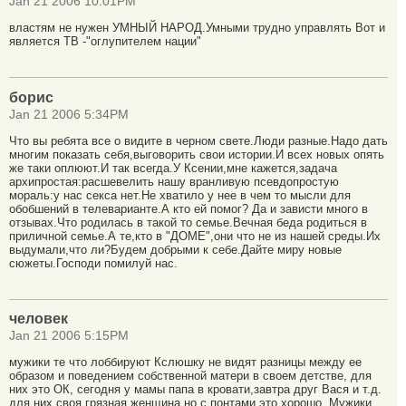
Jan 21 2006 10:01PM
властям не нужен УМНЫЙ НАРОД.Умными трудно управлять Вот и
является ТВ -"оглупителем нации"
борис
Jan 21 2006 5:34PM
Что вы ребята все о видите в черном свете.Люди разные.Надо дать
многим показать себя,выговорить свои истории.И всех новых опять
же таки оплюют.И так всегда.У Ксении,мне кажется,задача
архипростая:расшевелить нашу вранливую псевдопростую
мораль:у нас секса нет.Не хватило у нее в чем то мысли для
обобшений в телеварианте.А кто ей помог? Да и зависти много в
отзывах.Что родилась в такой то семье.Вечная беда родиться в
приличной семье.А те,кто в "ДОМЕ",они что не из нашей среды.Их
выдумали,что ли?Будем добрыми к себе.Дайте миру новые
сюжеты.Господи помилуй нас.
человек
Jan 21 2006 5:15PM
мужики те что лоббируют Кслюшку не видят разницы между ее
образом и поведением собственной матери в своем детстве, для
них это ОК, сегодня у мамы папа в кровати,завтра друг Вася и т.д.
для них своя грязная женщина но с понтами это хорошо. Мужики