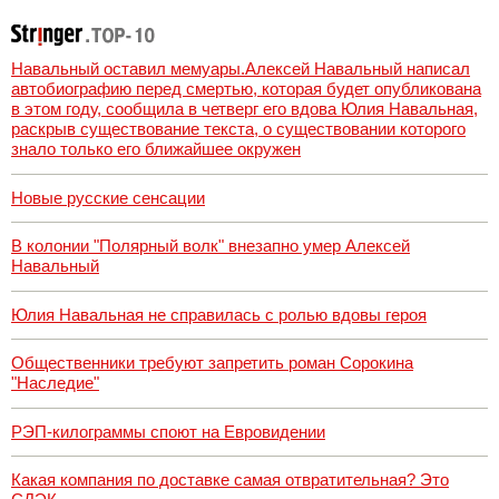
Навальный оставил мемуары.Алексей Навальный написал
автобиографию перед смертью, которая будет опубликована
в этом году, сообщила в четверг его вдова Юлия Навальная,
раскрыв существование текста, о существовании которого
знало только его ближайшее окружен
Новые русские сенсации
В колонии "Полярный волк" внезапно умер Алексей
Навальный
Юлия Навальная не справилась с ролью вдовы героя
Общественники требуют запретить роман Сорокина
"Наследие"
РЭП-килограммы споют на Евровидении
Какая компания по доставке самая отвратительная? Это