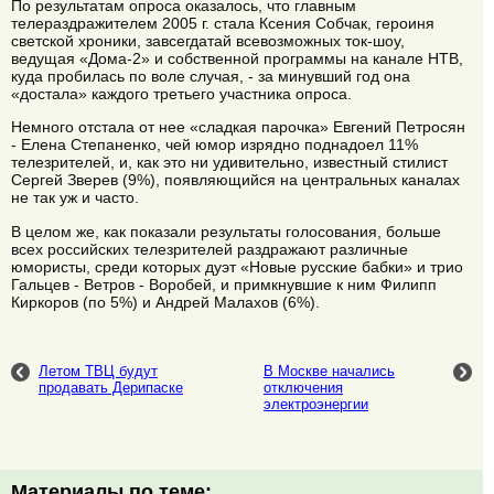
По результатам опроса оказалось, что главным
телераздражителем 2005 г. стала Ксения Собчак, героиня
светской хроники, завсегдатай всевозможных ток-шоу,
ведущая «Дома-2» и собственной программы на канале НТВ,
куда пробилась по воле случая, - за минувший год она
«достала» каждого третьего участника опроса.
Немного отстала от нее «сладкая парочка» Евгений Петросян
- Елена Степаненко, чей юмор изрядно поднадоел 11%
телезрителей, и, как это ни удивительно, известный стилист
Сергей Зверев (9%), появляющийся на центральных каналах
не так уж и часто.
В целом же, как показали результаты голосования, больше
всех российских телезрителей раздражают различные
юмористы, среди которых дуэт «Новые русские бабки» и трио
Гальцев - Ветров - Воробей, и примкнувшие к ним Филипп
Киркоров (по 5%) и Андрей Малахов (6%).
Летом ТВЦ будут
В Москве начались
продавать Дерипаске
отключения
электроэнергии
Материалы по теме: