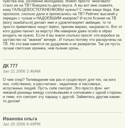
чувства она, (особенно молодежи). Может просто "многовато"
стало ее на ТВ? Внешность-дело вкуса. А вы вот мне скажите,
кому ГАЛЬЦЕВОСТЕПАНЕНКОВЫ нужны? С теми ваще беда. Как
пролезли, сколько дали и прописались на ТВ? Рейтинг высокий у
передач с тупым и НАДОЕВШИМ юмором? И если Ксения на ТВ
(могу ошибаться) делает имя и удовлетворяет амбиции, то те
просто примитивно чешут бабло, причем мерзко, нахраписто. Вот от
кого дурно пахнет за версту! Им наверное даже особо в образ
входить не нужно. Если б вы знали сколько просят эти воробьи за
шутовство на "званом" вечере...И только потому что раскручены на
ТВ. Но это вам кажется не дурдомом и не развратом. Так уж пусть
лучше светская хроника, чем пьяная хронь...
ДК 777
Jan 21 2006 2:46AM
О чем спор? Телевидение как раз и существует для тех, на кого
оно, собственно, и рассчитано - недалеких и пассивных,
испуганных людей. Пусть себе смотрят. Это просто фон: нет
никакой разницы между соловьевыми и сопчаками с одной стороны
и теми, кто смотрит эту парашу с другой. Займитесь другим каким-
то делом!
Иванова ольга
Jan 20 2006 8:49PM