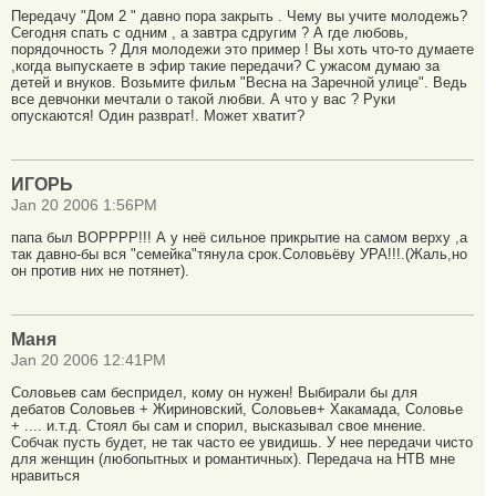
Передачу "Дом 2 " давно пора закрыть . Чему вы учите молодежь?
Сегодня спать с одним , а завтра сдругим ? А где любовь,
порядочность ? Для молодежи это пример ! Вы хоть что-то думаете
,когда выпускаете в эфир такие передачи? С ужасом думаю за
детей и внуков. Возьмите фильм "Весна на Заречной улице". Ведь
все девчонки мечтали о такой любви. А что у вас ? Руки
опускаются! Один разврат!. Может хватит?
ИГОРЬ
Jan 20 2006 1:56PM
папа был ВОРРРР!!! А у неё сильное прикрытие на самом верху ,а
так давно-бы вся "семейка"тянула срок.Соловьёву УРА!!!.(Жаль,но
он против них не потянет).
Маня
Jan 20 2006 12:41PM
Соловьев сам беспридел, кому он нужен! Выбирали бы для
дебатов Соловьев + Жириновский, Соловьев+ Хакамада, Соловье
+ .... и.т.д. Стоял бы сам и спорил, высказывал свое мнение.
Собчак пусть будет, не так часто ее увидишь. У нее передачи чисто
для женщин (любопытных и романтичных). Передача на НТВ мне
нравиться