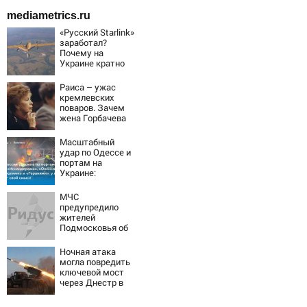
mediametrics.ru
«Русский Starlink»
заработал?
Почему на
Украине кратно
увеличилась
точность
Раиса – ужас
попаданий по
кремлевских
объектам ВСУ
поваров. Зачем
жена Горбачева
требовала пять
видов каши
Масштабный
каждое утро?
удар по Одессе и
портам на
Украине:
Последние
новости,
МЧС
подробности об
предупредило
ударах России 9
жителей
августа 2026 года
Подмосковья об
угрозе атаки
дронов
Ночная атака
могла повредить
ключевой мост
через Днестр в
Одесской
области