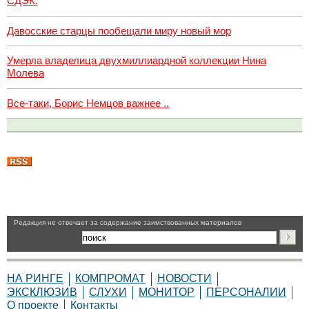
СДЭК.
Давосские старцы пообещали миру новый мор
Умерла владелица двухмиллиардной коллекции Нина
Молева
Все-таки, Борис Немцов важнее ..
Pедакция не отвечает за содержание заимствованных материалов
НА РИНГЕ
КОМПРОМАТ
НОВОСТИ
ЭКСКЛЮЗИВ
СЛУХИ
МОНИТОР
ПЕРСОНАЛИИ
О проекте
Контакты