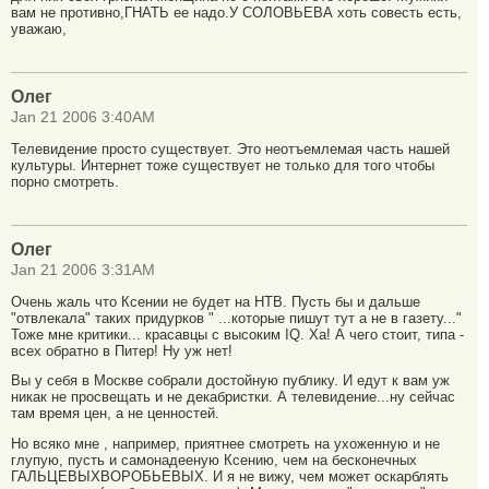
вам не противно,ГНАТЬ ее надо.У СОЛОВЬЕВА хоть совесть есть,
уважаю,
Олег
Jan 21 2006 3:40AM
Телевидение просто существует. Это неотъемлемая часть нашей
культуры. Интернет тоже существует не только для того чтобы
порно смотреть.
Олег
Jan 21 2006 3:31AM
Очень жаль что Ксении не будет на НТВ. Пусть бы и дальше
"отвлекала" таких придурков " ...которые пишут тут а не в газету..."
Тоже мне критики... красавцы с высоким IQ. Ха! А чего стоит, типа -
всех обратно в Питер! Ну уж нет!
Вы у себя в Москве собрали достойную публику. И едут к вам уж
никак не просвещать и не декабристки. А телевидение...ну сейчас
там время цен, а не ценностей.
Но всяко мне , например, приятнее смотреть на ухоженную и не
глупую, пусть и самонадееную Ксению, чем на бесконечных
ГАЛЬЦЕВЫХВОРОБЬЕВЫХ. И я не вижу, чем может оскарблять