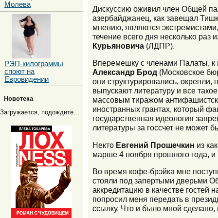
Молева
Дискуссию оживил член Общей п
азербайджанец, как завещал Тишко
мнению, являются экстремистами, 
течение всего дня несколько раз 
Курьяновича
(ЛДПР).
Вперемешку с членами Палаты, к 
РЭП-килограммы
споют на
Александр Брод
(Московское бюр
Евровидении
они структурировались, окрепли,
выпускают литературу и все тако
Новотека
массовым тиражом антифашистской
иностранных грантах, который фа
Загружается, подождите...
государственная идеология запре
литературы за госсчет не может б
Некто
Евгений Прошечкин
из ка
марше 4 ноября прошлого года, и 
Во время кофе-брэйка мне поступ
стояли под запертыми дверьми Об
аккредитацию в качестве гостей 
попросил меня передать в презид
ссылку. Что и было мной сделано