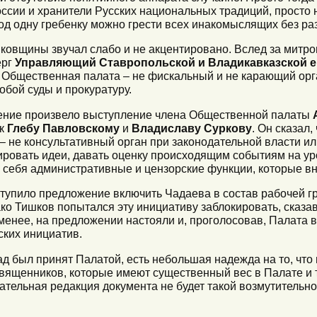
ссии и хранители Русских национальных традиций, просто н
од одну гребенку можно грести всех инакомыслящих без раз
ковщины звучал слабо и не акцентировано. Вслед за митро
ерг
Управляющий Ставропольской и Владикавказской е
: Общественная палата – не фискальный и не карающий орг
обой суды и прокуратуру.
ение произвело выступление члена Общественной палаты
 к
Глебу Павловскому
и
Владиславу Суркову
. Он сказал
– не консультативный орган при законодательной власти и
ировать идеи, давать оценку происходящим событиям на ур
а себя административные и цензорские функции, которые вн
ступило предложение включить Чадаева в состав рабочей г
о Тишков попытался эту инициативу заблокировать, сказав,
менее, на предложении настояли и, проголосовав, Палата 
ских инициатив.
ад был принят Палатой, есть небольшая надежда на то, что
ященников, которые имеют существенный вес в Палате и 
тельная редакция документа не будет такой возмутительно