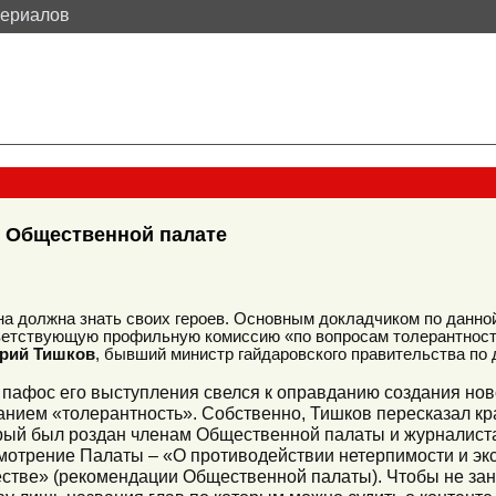
териалов
в Общественной палате
на должна знать своих героев. Основным докладчиком по данно
ветствующую профильную комиссию «по вопросам толерантност
рий Тишков
, бывший министр гайдаровского правительства по
 пафос его выступления свелся к оправданию создания ново
анием «толерантность». Собственно, Тишков пересказал кр
рый был роздан членам Общественной палаты и журналист
мотрение Палаты – «О противодействии нетерпимости и эк
стве» (рекомендации Общественной палаты). Чтобы не зан