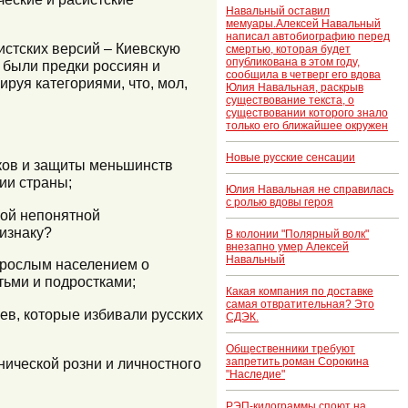
Навальный оставил
мемуары.Алексей Навальный
написал автобиографию перед
истских версий – Киевскую
смертью, которая будет
опубликована в этом году,
, были предки россиян и
сообщила в четверг его вдова
руя категориями, что, мол,
Юлия Навальная, раскрыв
существование текста, о
существовании которого знало
только его ближайшее окружен
Новые русские сенсации
ков и защиты меньшинств
ии страны;
Юлия Навальная не справилась
с ролью вдовы героя
кой непонятной
изнаку?
В колонии "Полярный волк"
внезапно умер Алексей
Навальный
взрослым населением о
тьми и подростками;
Какая компания по доставке
самая отвратительная? Это
ев, которые избивали русских
СДЭК.
Общественники требуют
запретить роман Сорокина
нической розни и личностного
"Наследие"
РЭП-килограммы споют на