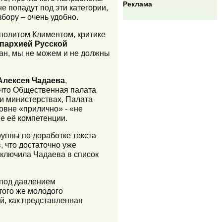
Реклама
е попадут под эти категории,
бору – очень удобно.
политом Климентом, критике
пархией Русской
ан, мы не можем и не должны
Алексея Чадаева
,
, что Общественная палата
ли министерствах, Палата
овне «прилично» - «не
е её компетенции.
руппы по доработке текста
 что достаточно уже
включила Чадаева в список
 под давлением
того же молодого
й, как представленная