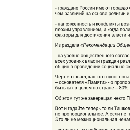
- граждане России имеют гораздо
чем различий на основе религии 
- напряженность и конфликты воз
плохим управлением, и когда пол
факторы для достижения власти и
Из раздела
«Рекомендации Обще
- на уровне общественного согла
всех уровнях власти граждан раз
общин в проведении социально-э
Черт его знает, как этот пункт п
– основателя «Памяти» - о пропор
быть как в целом по стране – 80%.
Об этом тут же заверещал некто 
Вот и гадайте теперь то ли Тишко
не пропорциональное. А если не 
Это ли не межнациональная ненав
- устранять из учебников этноцен