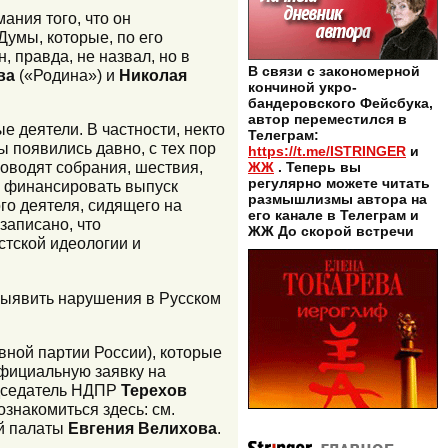
мания того, что он
Думы, которые, по его
 правда, не назвал, но в
В связи с закономерной
ва
(«Родина») и
Николая
кончиной укро-
бандеровского Фейсбука,
автор переместился в
 деятели. В частности, некто
Телеграм:
 появились давно, с тех пор
https://t.me/ISTRINGER
и
оводят собрания, шествия,
ЖЖ
. Теперь вы
регулярно можете читать
н финансировать выпуск
размышлизмы автора на
го деятеля, сидящего на
его канале в Телеграм и
записано, что
ЖЖ До скорой встречи
стской идеологии и
 выявить нарушения в Русском
вной партии России), которые
официальную заявку на
едседатель НДПР
Терехов
знакомиться здесь: см.
ой палаты
Евгения Велихова
.