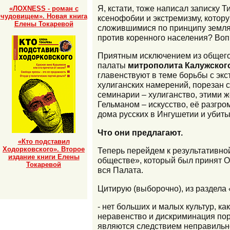
Я, кстати, тоже написал записку Т
«ЛОХNESS - роман с
чудовищем». Новая книга
ксенофобии и экстремизму, котор
Елены Токаревой
сложившимися по принципу земляч
против коренного населения? Во
Приятным исключением из общего
палаты
митрополита Калужског
главенствуют в теме борьбы с эк
хулиганских намерений, порезан с
семинарии – хулиганство, этими 
Гельманом – искусство, её разгро
дома русских в Ингушетии и убит
Что они предлагают.
«Кто подставил
Ходорковского». Второе
Теперь перейдем к результативно
издание книги Елены
обществе», который был принят О
Токаревой
вся Палата.
Цитирую (выборочно), из раздела
- нет больших и малых культур, к
неравенство и дискриминация по
являются следствием неправильно