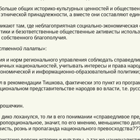
 больше общих историко-культурных ценностей и обществен
и этнической принадлежности, а вместе они составляют еди
никают там, где неблагоприятная социально-экономическая 
итики и безответственные общественные активисты использ
 собственного благополучия.
ственной палаты»
:
сия и норм регионального управления соблюдать справедли
личных национальностей, учитывать интересы и права наро
кономической и информационно-образовательной политики;
опал в рекомендации Тишкова, фактически это пункт из прог
циональном представительстве народов во власти, т.е. рус
Прошечкин.
в дико лоханулся, то ли в его понимании «справедливое пре
пропорциональное, значит, по его мнению, меньшинство до
исть, рознь и пропаганда национального превосходства??
тристские версии истории и культуры, а так же националисти