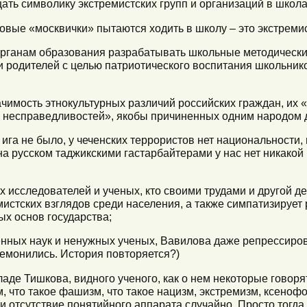
щать символику экстремистских групп и организаций в школа
овые «москвички» пытаются ходить в школу – это экстреми
органам образования разрабатывать школьные методически
и родителей с целью патриотического воспитания школьник
начимость этнокультурных различий российских граждан, их
х несправедливостей», якобы причиненных одним народом 
о ига не было, у чеченских террористов нет национальности,
а русском таджикскими гастарбайтерами у нас нет никакой
х исследователей и ученых, кто своими трудами и другой д
мистских взглядов среди населения, а также симпатизируе
ых основ государства;
нных наук и ненужных ученых, Вавилова даже репрессиров
монились. История повторяется?)
ладе Тишкова, видного ученого, как о нем некоторые говорят
, что такое фашизм, что такое нацизм, экстремизм, ксенофо
ли отсутствие понятийного аппарата случайно. Просто тогда