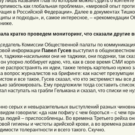
ву лишь названия глав по которым можно судить о контенте
ерпимость как глобальная проблема», «мировой опыт проти
уация в Российской Федерации». Далее в документах Тишк
ципы и подходы», и, самое интересное, – «рекомендации О
 ниже.
ала кратко проведем мониторинг, что сказали другие
седатель Комиссии Общественной палаты по коммуникаци
ссовой информации
Павел Гусев
выступил в общеизвестном с
, таджики-насильники они не таджики, они подонки, так ск
он упорно лоббирует идею, что, как в свое время СМИ кор
не распространять их идеи, также теперь картельно нужно 
а вопрос журналистов на брифинге: как насчет презумпции 
стом и все такое, Гусев сказал, что кто экстремист мы все
ько заблокировать. Ему предложили тогда составить список,
тал наступать на грабли Гельмана и сказал, что списки не н
но серых и невыразительных выступлений разных чиновник
видом говорили: «да нам пофигу с чем бороться – с чем при
ода людей – приспособленцы. Во времена Третьего рейха о
вой гигиены и чистоты арийской крови, а во времена разви
имости толерантности и всего такого. Скучно.