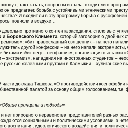
ишкову с, так сказать, вопросом из зала: входит ли в прогр
ую он предлагает, борьба с устойчивыми этническими прест
ества? И входит ли в эту программу борьба с русофобией
просы повисли в воздухе…
 довольно противного контента заседания, стало выступл
о и Боровского Климента
, который заговорил о двойных с
стремизмом: убит православный священник – на него напа
лужитель другой конфессии – на него напали экстремисты,
же битами избит негр – неофашизм, организация выставки 
м – экстремизм, нападения на иностранных студентов – не
ые русские железными прутами в Калмыкии – хулиганские в
й части доклада Тишкова «О противодействии ксенофобии и
бщественной палатой за основу общим голосованием, т.е. 
«Общие принципы и подходы»
:
ак и нет природного неравенства представителей разных рас
рождаются социальными и политическими условиями, а нет
го воспитания, идеологического воздействия и политическ