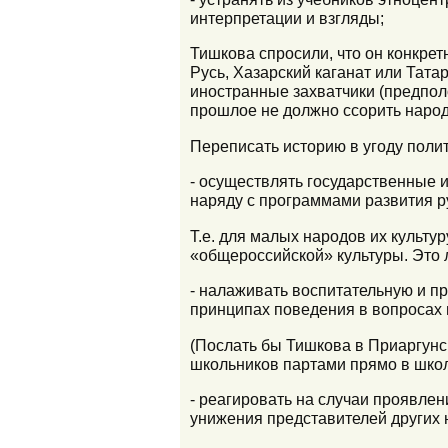
интерпретации и взгляды;
Тишкова спросили, что он конкрет
Русь, Хазарский каганат или Тата
иностранные захватчики (предпол
прошлое не должно ссорить наро
Переписать историю в угоду поли
- осуществлять государственные 
наряду с программами развития р
Т.е. для малых народов их культу
«общероссийской» культуры. Это 
- налаживать воспитательную и пр
принципах поведения в вопросах в
(Послать бы Тишкова в Приаргунс
школьников партами прямо в школ
- реагировать на случаи проявлен
унижения представителей других 