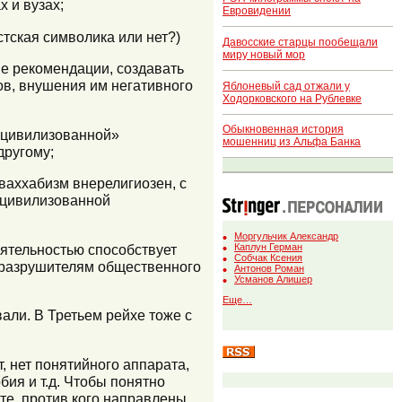
х и вузах;
Евровидении
стская символика или нет?)
Давосские старцы пообещали
миру новый мор
е рекомендации, создавать
ов, внушения им негативного
Яблоневый сад отжали у
Ходорковского на Рублевке
Обыкновенная история
 «цивилизованной»
мошенниц из Альфа Банка
другому;
 ваххабизм внерелигиозен, с
 цивилизованной
Моргульчик Александр
еятельностью способствует
Каплун Герман
Собчак Ксения
т разрушителям общественного
Антонов Роман
Усманов Алишер
Еще…
али. В Третьем рейхе тоже с
, нет понятийного аппарата,
бия и т.д. Чтобы понятно
 те, против кого направлены