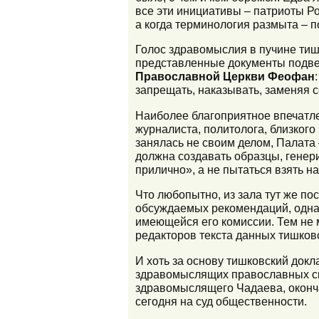
все эти инициативы – патриоты Ро
а когда терминология размыта – п
Голос здравомыслия в пучине тиш
представленные документы подв
Православной Церкви Феофан
запрещать, наказывать, заменяя с
Наиболее благоприятное впечатл
журналиста, политолога, близкого
занялась не своим делом, Палата 
должна создавать образцы, генер
прилично», а не пытаться взять н
Что любопытно, из зала тут же по
обсуждаемых рекомендаций, однак
имеющейся его комиссии. Тем не 
редакторов текста данных тишков
И хоть за основу тишковский докл
здравомыслящих православных св
здравомыслящего Чадаева, оконча
сегодня на суд общественности.