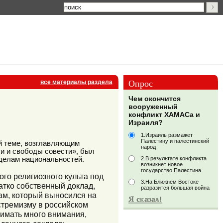
Опрос
все материалы раздела
Чем окончится
вооруженный
конфликт ХАМАСа и
Израиля?
1.Израиль размажет
Палестину и палестинский
й теме, возглавляющим
народ
и и свободы совести», был
2.В результате конфликта
 делам национальностей.
возникнет новое
государство Палестина
го религиозного культа под
3.На Ближнем Востоке
атко собственный доклад,
разразится большая война
ам, который выносился на
стремизму в российском
имать много внимания,