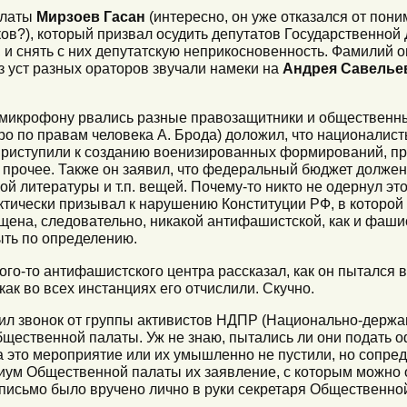
алаты
Мирзоев Гасан
(интересно, он уже отказался от пони
в?), который призвал осудить депутатов Государственной 
и снять с них депутатскую неприкосновенность. Фамилий он,
из уст разных ораторов звучали намеки на
Андрея Савелье
микрофону рвались разные правозащитники и общественные
о по правам человека А. Брода) доложил, что националисты
 приступили к созданию военизированных формирований, пр
е прочее. Также он заявил, что федеральный бюджет долже
 литературы и т.п. вещей. Почему-то никто не одернул это
ктически призывал к нарушению Конституции РФ, в которой 
щена, следовательно, никакой антифашистской, как и фаши
ыть по определению.
кого-то антифашистского центра рассказал, как он пытался
как во всех инстанциях его отчислили. Скучно.
ил звонок от группы активистов НДПР (Национально-держа
щественной палаты. Уж не знаю, пытались ли они подать 
на это мероприятие или их умышленно не пустили, но сопр
иум Общественной палаты их заявление, с которым можно о
, письмо было вручено лично в руки секретаря Общественн