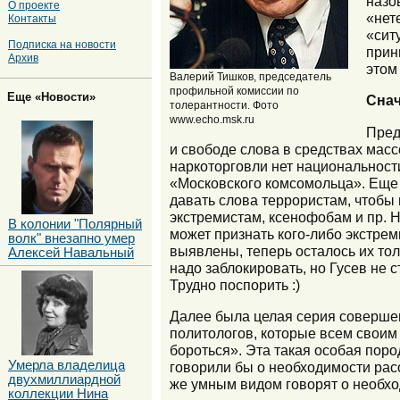
назо
О проекте
«нет
Контакты
«сит
Подписка на новости
прин
Архив
этом
Валерий Тишков, председатель
профильной комиссии по
Еще «Новости»
Снач
толерантности. Фото
www.echo.msk.ru
Пред
и свободе слова в средствах ма
наркоторговли нет национальности
«Московского комсомольца». Еще 
давать слова террористам, чтобы 
экстремистам, ксенофобам и пр. Н
В колонии "Полярный
может признать кого-либо экстреми
волк" внезапно умер
выявлены, теперь осталось их тол
Алексей Навальный
надо заблокировать, но Гусев не с
Трудно поспорить :)
Далее была целая серия совершен
политологов, которые всем своим 
бороться». Эта такая особая пор
Умерла владелица
говорили бы о необходимости расо
двухмиллиардной
же умным видом говорят о необход
коллекции Нина