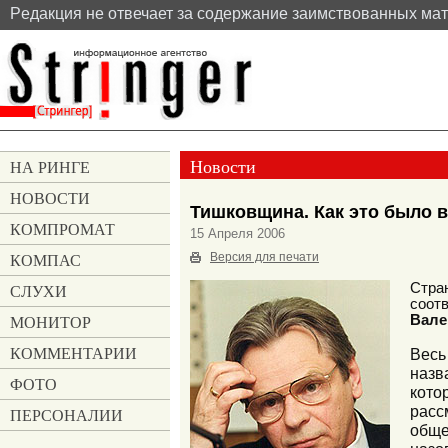
Pедакция не отвечает за содержание заимствованных ма
Новости
НА РИНГЕ
НОВОСТИ
Тишковщина. Как это было 
КОМПРОМАТ
15 Апреля 2006
КОМПАС
Версия для печати
СЛУХИ
Стра
соот
МОНИТОР
Вале
КОММЕНТАРИИ
Весь
назв
ФОТО
кото
расс
ПЕРСОНАЛИИ
обще