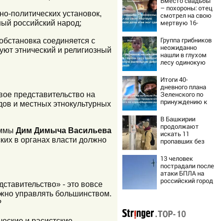
Вместо свадьбы
– похороны: отец
но-политических установок,
смотрел на свою
мертвую 16-
ный российский народ;
летнюю дочь и не
мог сдержать
Группа грибников
обстановка соединяется с
слезы
неожиданно
уют этнический и религиозный
нашли в глухом
лесу одинокую
испуганную
маленькую
Итоги 40-
девочку с
дневного плана
игрушкой
вое представительство на
Зеленского по
принуждению к
дов и местных этнокультурных
миру: как
ответила Россия,
В Башкирии
полный разбор
продолжают
раммы
Дим Димыча Васильева
провала операции
искать 11
Украины от
ских в органах власти должно
пропавших без
военкора Коца
вести
13 человек
пострадали после
атаки БПЛА на
российский город
дставительство» - это вовсе
лжно управлять большинством.
?
ческие и расистские