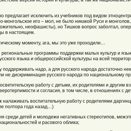
но предлагает исключить из учебников под видом этноцентр
ро-монгольское иго – мол, не было никакой Руси и монголов
ожительно, неофашисты), но Тишков вопрос заболтал, опери
ды в настоящем.
тическому моменту, ага, мы это уже проходили…
и региональные программы поддержки малых культур и язы
усского языка и общероссийской культуры на всей территор
ру поддерживать надо, а для русского народа достаточно не
ли не дискриминация русского народа по национальному пр
осветительскую работу с детьми, их родителями и другим 
еротерпимости и согласия, в том числе, в отношениях с де
к налаживать воспитательную работу с родителями даргинц
е полтора года назад…)
ия среди детей и молодежи негативных стереотипов, межэт
национальностей и расового облика;