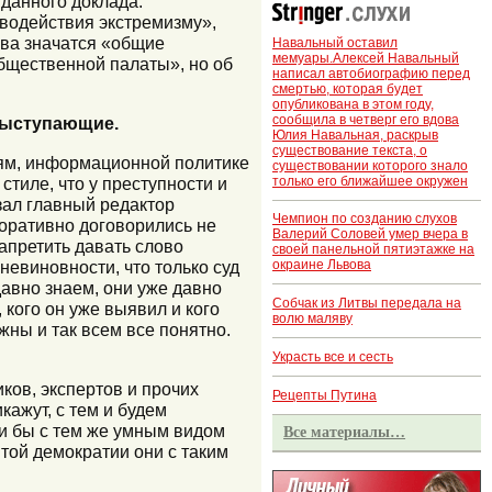
 данного доклада:
водействия экстремизму»,
ова значатся «общие
Навальный оставил
мемуары.Алексей Навальный
бщественной палаты», но об
написал автобиографию перед
смертью, которая будет
опубликована в этом году,
сообщила в четверг его вдова
 выступающие.
Юлия Навальная, раскрыв
существование текста, о
ям, информационной политике
существовании которого знало
только его ближайшее окружен
тиле, что у преступности и
азал главный редактор
Чемпион по созданию слухов
поративно договорились не
Валерий Соловей умер вчера в
запретить давать слово
своей панельной пятиэтажке на
невиновности, что только суд
окраине Львова
 давно знаем, они уже давно
Собчак из Литвы передала на
 кого он уже выявил и кого
волю маляву
ужны и так всем все понятно.
Украсть все и сесть
ов, экспертов и прочих
Рецепты Путина
кажут, с тем и будем
ни бы с тем же умным видом
Все материалы…
той демократии они с таким