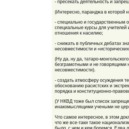
- пресекать деятельность и запре
(Интересно, паранджа в которой н
- cпециально и государственным 
специальные курсы для учителей 
отношения к насилию;
- снижать в публичных дебатах з
несовместимости и «исторически
(Ну да, ну да, татаро-монгольског
безграмотными и не говорящими н
несовместимости).
- создать атмосферу осуждения те
обоснованию расистских и экстре
порядка и конституционно-правов
(У НКВД тоже был список запреще
инакомыслящими учеными не цере
Что самое интересное, в этом док
что же все-таки такое национализм
было, с чем и кем боремся. Едва 