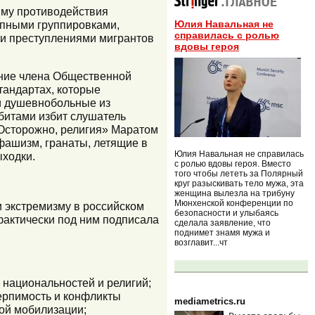
амму противодействия
упными группировками,
Юлия Навальная не
справилась с ролью
 и преступлениями мигрантов
вдовы героя
ение члена Общественной
тандартах, которые
ли душевнобольные из
 битами избит слушатель
«Осторожно, религия» Маратом
офашизм, гранаты, летящие в
Юлия Навальная не справилась
ыходки.
с ролью вдовы героя. Вместо
того чтобы лететь за Полярный
круг разыскивать тело мужа, эта
женщина вылезла на трибуну
Мюнхенской конференции по
 экстремизму в российском
безопасности и улыбаясь
фактически под ним подписала
сделала заявление, что
поднимет знамя мужа и
возглавит...чт
, национальностей и религий;
ерпимость и конфликты
mediametrics.ru
ой мобилизации;