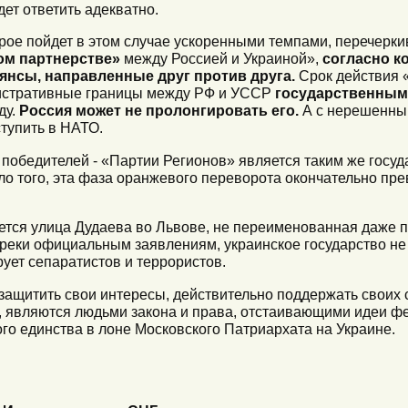
ет ответить адекватно.
рое пойдет в этом случае ускоренными темпами, перечерк
ком партнерстве»
между Россией и Украиной»,
согласно к
янсы, направленные друг против друга.
Срок действия 
нистративные границы между РФ и УССР
государственны
ду.
Россия может не пролонгировать его.
А с нерешенны
тупить в НАТО.
победителей - «Партии Регионов» является таким же госу
о того, эта фаза оранжевого переворота окончательно пре
ется улица Дудаева во Львове, не переименованная даже п
опреки официальным заявлениям, украинское государство н
ует сепаратистов и террористов.
защитить свои интересы, действительно поддержать своих 
 являются людьми закона и права, отстаивающими идеи фе
го единства в лоне Московского Патриархата на Украине.