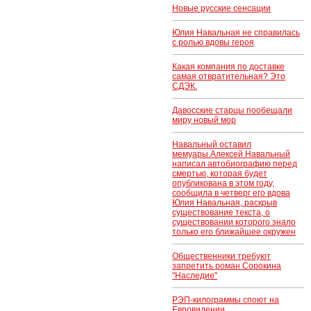
Новые русские сенсации
Юлия Навальная не справилась
с ролью вдовы героя
Какая компания по доставке
самая отвратительная? Это
СДЭК.
Давосские старцы пообещали
миру новый мор
Навальный оставил
мемуары.Алексей Навальный
написал автобиографию перед
смертью, которая будет
опубликована в этом году,
сообщила в четверг его вдова
Юлия Навальная, раскрыв
существование текста, о
существовании которого знало
только его ближайшее окружен
Общественники требуют
запретить роман Сорокина
"Наследие"
РЭП-килограммы споют на
Евровидении