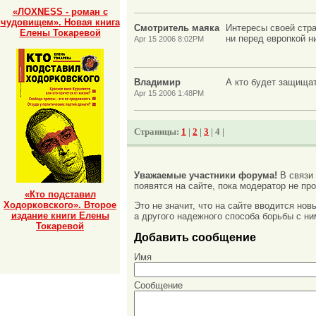
«ЛОХNESS - роман с
чудовищем». Новая книга
Смотритель маяка
Интересы своей стра
Елены Токаревой
ни перед европкой н
Apr 15 2006 8:02PM
Владимир
А кто будет защища
Apr 15 2006 1:48PM
Страницы:
1
|
2
|
3
| 4 |
Уважаемые участники форума!
В связи
появятся на сайте, пока модератор не про
«Кто подставил
Ходорковского». Второе
Это не значит, что на сайте вводится но
издание книги Елены
а другого надежного способа борьбы с ни
Токаревой
Добавить сообщение
Имя
Сообщение