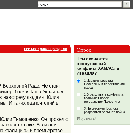
Опрос
все материалы раздела
Чем окончится
вооруженный
конфликт ХАМАСа и
Израиля?
1.Израиль размажет
Палестину и палестинский
 Верховной Раде. Не стоит
народ
ример, блок «Наша Украина»
2.В результате конфликта
ов навстречу людям». Юлия
возникнет новое
государство Палестина
ы. И таких разночтений в
3.На Ближнем Востоке
разразится большая война
 Юлии Тимошенко. Он провел с
ваются того же. Если они
вую коалицию» и премьерство