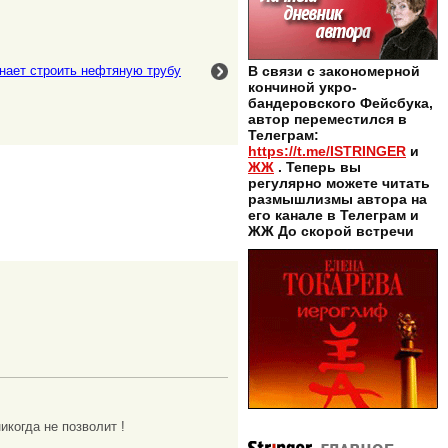
нает строить нефтяную трубу
В связи с закономерной
кончиной укро-
бандеровского Фейсбука,
автор переместился в
Телеграм:
https://t.me/ISTRINGER
и
ЖЖ
. Теперь вы
регулярно можете читать
размышлизмы автора на
его канале в Телеграм и
ЖЖ До скорой встречи
когда не позволит !