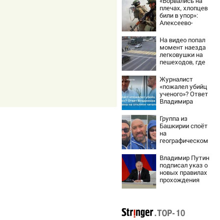
«Ворвались на
плечах, хлопцев
били в упор»:
Алексеево-
Дружковка стала
могильником для
На видео попал
«птах Мадьяра»
момент наезда
легковушки на
пешеходов, где
пострадали
минимум восемь
Журналист
человек
«пожалел убийц
06/08/2026 –
ученого»? Ответ
Новости
Владимира
Ворсобина на
отклики
Группа из
читателей
Башкирии споёт
на
географическом
Северном полюсе
Владимир Путин
подписал указ о
новых правилах
прохождения
военной службы