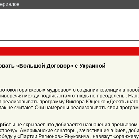
териалов
овать «Большой Договор» с Украиной
ротокол оранжевых мудрецов» о создании коалиции в новой
отиворечия между подписантам отнюдь не преодолены. Нап
дет реализовывать программу Виктора Ющенко «Десять шаг
ак не считают. Они намерены реализовывать свои программ
рбст
и не скрывает, что добивается назначения премьером
стречу». Американские сенаторы, зачастившие в Киев, доби
 победу у «Партии Регионов» Януковича , навяжут «оранже