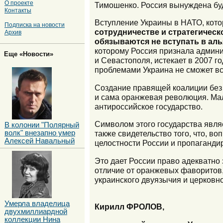
О проекте
Тимошенко. Россия вынуждена буд
Контакты
Вступление Украины в НАТО, кото
Подписка на новости
сотрудничестве и стратегичес
Архив
обязываются не вступать в аль
которому Россия признала адми
Еще «Новости»
и Севастополя, истекает в 2007 го
проблемами Украина не сможет вс
Создание правящей коалиции без 
и сама оранжевая революция. Мал
антироссийское государство.
Символом этого государства явля
В колонии "Полярный
волк" внезапно умер
также свидетельство того, что, в
Алексей Навальный
целостности России и пропагандир
Это дает России право адекватно 
отличие от оранжевых фаворитов,
украинского двуязычия и церковно
Умерла владелица
Кирилл ФРОЛОВ,
двухмиллиардной
коллекции Нина