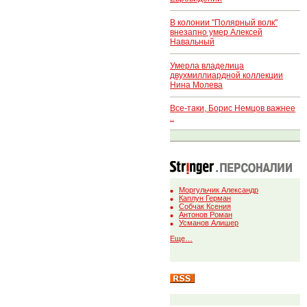
В колонии "Полярный волк"
внезапно умер Алексей
Навальный
Умерла владелица
двухмиллиардной коллекции
Нина Молева
Все-таки, Борис Немцов важнее
..
Моргульчик Александр
Каплун Герман
Собчак Ксения
Антонов Роман
Усманов Алишер
Еще…