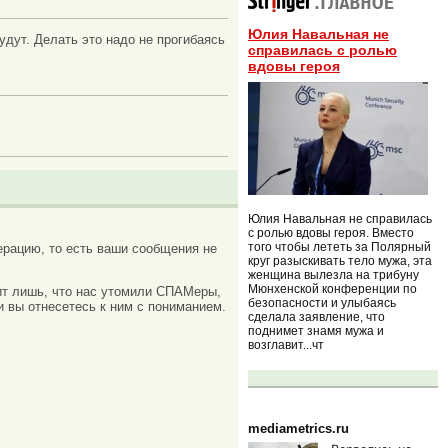
Юлия Навальная не
дут. Делать это надо не прогибаясь
справилась с ролью
вдовы героя
Юлия Навальная не справилась
с ролью вдовы героя. Вместо
того чтобы лететь за Полярный
рацию, то есть ваши сообщения не
круг разыскивать тело мужа, эта
женщина вылезла на трибуну
Мюнхенской конференции по
ачит лишь, что нас утомили СПАМеры,
безопасности и улыбаясь
и вы отнесетесь к ним с пониманием.
сделала заявление, что
поднимет знамя мужа и
возглавит...чт
mediametrics.ru