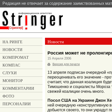
Pедакция не отвечает за содержание заимствованных ма
Новости
НА РИНГЕ
НОВОСТИ
Россия может не пролонгир
КОМПРОМАТ
15 Апреля 2006
КОМПАС
Версия для печати
СЛУХИ
13 апреля подписан очередной «п
переоценивать его значение - пр
МОНИТОР
считает, что данная коалиция бу
Тимошенко и социалисты Мороза т
КОММЕНТАРИИ
свежей коалиции очень много.
ФОТО
Посол США на Украине Джон Хе
ПЕРСОНАЛИИ
ней очередную «конструктивную в
добьются своего, то они украдут