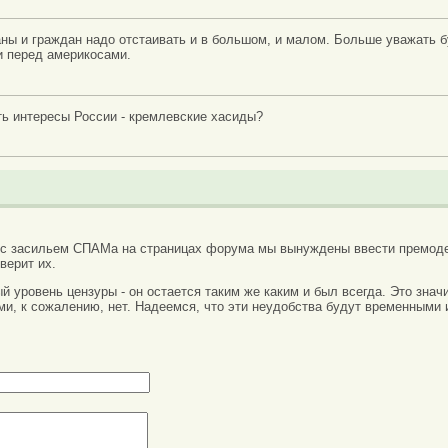
ны и граждан надо отстаивать и в большом, и малом. Больше уважать бу
и перед америкосами.
ть интересы России - кремлевские хасиды?
 с засильем СПАМа на страницах форума мы вынуждены ввести премоде
верит их.
вый уровень цензуры - он остается таким же каким и был всегда. Это зн
ми, к сожалению, нет. Надеемся, что эти неудобства будут временными 