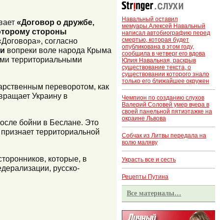
Навальный оставил
ивает
«Договор о дружбе,
мемуары.Алексей Навальный
оторому стороны
написал автобиографию перед
смертью, которая будет
«Договора», согласно
опубликована в этом году,
ми
вопреки воле народа Крыма
сообщила в четверг его вдова
ми территориальными
Юлия Навальная, раскрыв
существование текста, о
существовании которого знало
только его ближайшее окружен
дарственным переворотом, как
вращает Украину в
Чемпион по созданию слухов
Валерий Соловей умер вчера в
своей панельной пятиэтажке на
окраине Львова
осле бойни в Беслане. Это
е признает территориальной
Собчак из Литвы передала на
волю маляву
сторонников, которые, в
Украсть все и сесть
дерализации, русско-
Рецепты Путина
Все материалы…