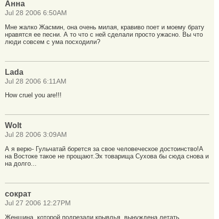
Анна
Jul 28 2006 6:50AM
Мне жалко Жасмин, она очень милая, кравиво поет и моему брату
нравятся ее песни. А то что с ней сделали просто ужасно. Вы что
люди совсем с ума посходили?
Lada
Jul 28 2006 6:11AM
How cruel you are!!!
Wolt
Jul 28 2006 3:09AM
А я верю- Гульчатай борется за свое человеческое достоинство!А
на Востоке такое не прощают.Эх товарища Сухова бы сюда снова и
на долго...
сократ
Jul 27 2006 12:27PM
Женщина, которой подрезали крывлья, вынуждена летать