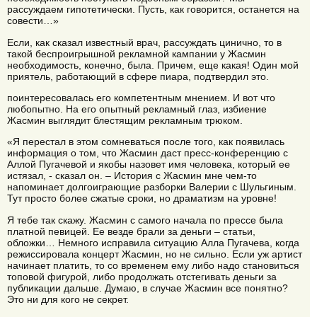
рассуждаем гипотетически. Пусть, как говорится, останется на
совести…»
Если, как сказал известный врач, рассуждать цинично, то в
такой беспроигрышной рекламной кампании у Жасмин
необходимость, конечно, была. Причем, еще какая! Один мой
приятель, работающий в сфере пиара, подтвердил это.
поинтересовалась его компетентным мнением. И вот что
любопытно. На его опытный рекламный глаз, избиение
Жасмин выглядит блестящим рекламным трюком.
«Я перестал в этом сомневаться после того, как появилась
информация о том, что Жасмин даст пресс-конференцию с
Аллой Пугачевой и якобы назовет имя человека, который ее
истязал, - сказал он. – История с Жасмин мне чем-то
напоминает долгоиграющие разборки Валерии с Шульгиным.
Тут просто более сжатые сроки, но драматизм на уровне!
Я тебе так скажу. Жасмин с самого начала по прессе была
платной певицей. Ее везде брали за деньги – статьи,
обложки… Немного исправила ситуацию Алла Пугачева, когда
режиссировала концерт Жасмин, но не сильно. Если уж артист
начинает платить, то со временем ему либо надо становиться
топовой фигурой, либо продолжать отстегивать деньги за
публикации дальше. Думаю, в случае Жасмин все понятно?
Это ни для кого не секрет.