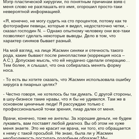
Мэтр пластической хирургии, по понятным причинам взяв с
меня слово не разглашать его имя, огорошил просто-таки
невероятной информацией.
«Я, конечно, не могу судить на сто процентов, потому как те
фотографии певицы, которые я видел, недостаточно четки, -
сказал господин N. – Однако опытному человеку они все-таки
позволяют сделать некоторые выводы. Дело в том, что
характер синяков бывает разный.
На мой взгляд, на лице Жасмин синяки и отечность такого
рода, какие бывают после ринопластики (коррекция носа –
А.С.). Допускаю мысль, что ей неудачно сделали операцию…
Тем более, я слышал, что она собиралась менять форму
носа.
- То есть вы хотите сказать, что Жасмин использовала ошибку
хирурга в пиарных целях?
- Честно говоря, не хотелось бы так думать. С другой стороны,
в шоу-бизнесе такие нравы, что я бы не удивился. Там же в
основном циничные люди! Я рассуждаю только с
профессиональной точки зрения, пиар далек от меня.
Врачи, конечно, тоже не ангелы. За хорошие деньги, не будем
лукавить, вам поставят любой диагноз. Вы об этом не хуже
меня знаете. Это не красит ни врача, ни того, кто обращается
к нему с такой просьбой. Не знаю, была ли у Жасмин
необходимость поступать подобным образом? Мы