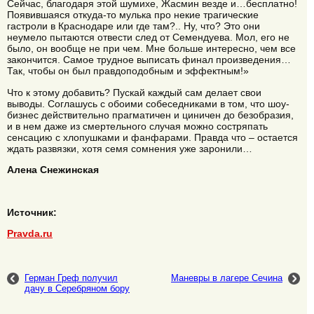
Сейчас, благодаря этой шумихе, Жасмин везде и…бесплатно!
Появившаяся откуда-то мулька про некие трагические
гастроли в Краснодаре или где там?.. Ну, что? Это они
неумело пытаются отвести след от Семендуева. Мол, его не
было, он вообще не при чем. Мне больше интересно, чем все
закончится. Самое трудное выписать финал произведения…
Так, чтобы он был правдоподобным и эффектным!»
Что к этому добавить? Пускай каждый сам делает свои
выводы. Соглашусь с обоими собеседниками в том, что шоу-
бизнес действительно прагматичен и циничен до безобразия,
и в нем даже из смертельного случая можно состряпать
сенсацию с хлопушками и фанфарами. Правда что – остается
ждать развязки, хотя семя сомнения уже заронили…
Алена Снежинская
Источник:
Pravda.ru
Герман Греф получил
Маневры в лагере Сечина
дачу в Серебряном бору