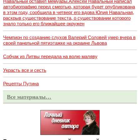
Навальный оставил мемуары.Алексей Навальный написал
автобиографию перед смертью, которая будет опубликована
в этом году, сообщила в четверг его вдова Юлия Навальная,
раскрыв существование текста, о существовании которого
знало только его ближайшее окружен
Чемпион по созданию слухов Валерий Соловей умер вчера в
своей панельной пятиэтажке на окраине Львова
Собчак из Литвы передала на волю маляву
Украсть все и сесть
Рецепты Путина
Все материалы…