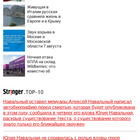
пенсионерам в
сентябре -
Живущая в
PrimaMedia.ru
Италии русская
сравнила жизнь в
Европе и в Крыму
Звук взрыва в
Москве и
Московской
области 7 августа
2026 года:
Причины,
Ночная атака
источник, откуда
БПЛА на склад
был громкий
Wildberries: что
хлопок
известно об
очередном ударе
по логистическим
центрам
07/08/2026 –
Новости
Навальный оставил мемуары.Алексей Навальный написал
автобиографию перед смертью, которая будет опубликована
в этом году, сообщила в четверг его вдова Юлия Навальная,
раскрыв существование текста, о существовании которого
знало только его ближайшее окружен
Юлия Навальная не справилась с ролью вдовы героя