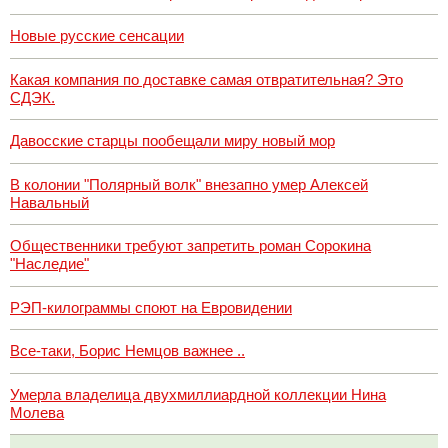
Новые русские сенсации
Какая компания по доставке самая отвратительная? Это
СДЭК.
Давосские старцы пообещали миру новый мор
В колонии "Полярный волк" внезапно умер Алексей
Навальный
Общественники требуют запретить роман Сорокина
"Наследие"
РЭП-килограммы споют на Евровидении
Все-таки, Борис Немцов важнее ..
Умерла владелица двухмиллиардной коллекции Нина
Молева