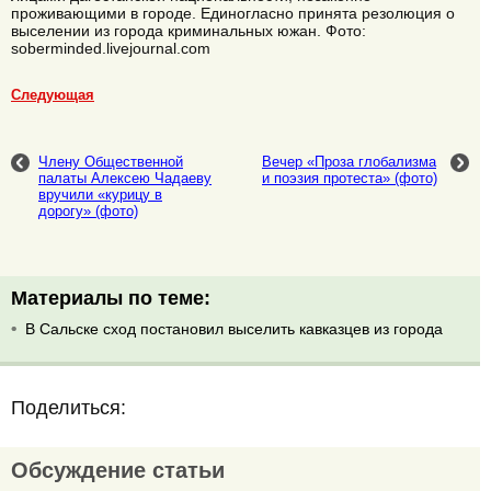
проживающими в городе. Единогласно принята резолюция о
выселении из города криминальных южан. Фото:
soberminded.livejournal.com
Следующая
Члену Общественной
Вечер «Проза глобализма
палаты Алексею Чадаеву
и поэзия протеста» (фото)
вручили «курицу в
дорогу» (фото)
Материалы по теме:
В Сальске сход постановил выселить кавказцев из города
Поделиться:
Обсуждение статьи