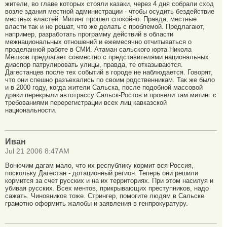
жители, во главе которых стояли казаки, через 4 дня собрали сход
возле здания местной администрации - чтобы осудить бездействие
местных властей. Митинг прошел спокойно. Правда, местные
власти так и не решат, что же делать с проблемой. Предлагают,
например, разработать программу действий в области
межнациональных отношений и ежемесячно отчитываться о
проделанной работе в СМИ. Атаман сальского юрта Никола
Мешков предлагает совместно с представителями национальных
диаспор патрулировать улицы, правда, те отказываются.
Дагестанцев после тех событий в городе не наблюдается. Говорят,
что они спешно разъехались по своим родственникам. Так же было
и в 2000 году, когда жители Сальска, после подобной массовой
драки перекрыли автотрассу Сальск-Ростов и провели там митинг с
требованиями перерегистрации всех лиц кавказской
национальности.
Иван
Jul 21 2006 8:47AM
Вонючим дагам мало, что их республику кормит вся Россия,
поскольку Дагестан - дотационный регион. Теперь они решили
кормится за счет русских и на их территориях. При этом насилуя и
убивая русских. Всех ментов, прикрывающих преступников, надо
сажать. Чиновников тоже. Стрингер, помогите людям в Сальске
грамотно оформить жалобы и заявления в генпрокуратуру.