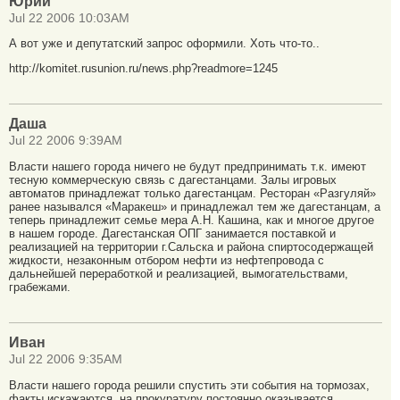
Юрий
Jul 22 2006 10:03AM
А вот уже и депутатский запрос оформили. Хоть что-то..
http://komitet.rusunion.ru/news.php?readmore=1245
Даша
Jul 22 2006 9:39AM
Власти нашего города ничего не будут предпринимать т.к. имеют
тесную коммерческую связь с дагестанцами. Залы игровых
автоматов принадлежат только дагестанцам. Ресторан «Разгуляй»
ранее назывался «Маракеш» и принадлежал тем же дагестанцам, а
теперь принадлежит семье мера А.Н. Кашина, как и многое другое
в нашем городе. Дагестанская ОПГ занимается поставкой и
реализацией на территории г.Сальска и района спиртосодержащей
жидкости, незаконным отбором нефти из нефтепровода с
дальнейшей переработкой и реализацией, вымогательствами,
грабежами.
Иван
Jul 22 2006 9:35AM
Власти нашего города решили спустить эти события на тормозах,
факты искажаются, на прокуратуру постоянно оказывается