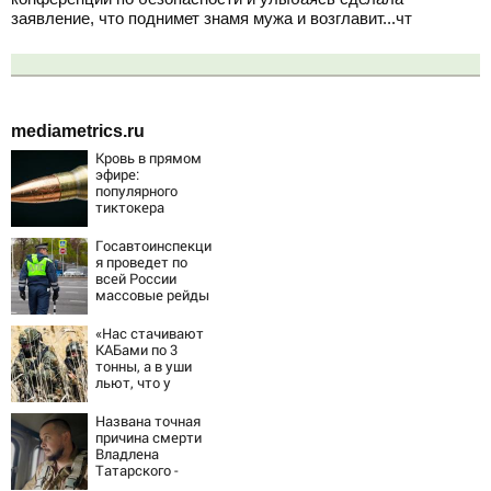
заявление, что поднимет знамя мужа и возглавит...чт
mediametrics.ru
Кровь в прямом
эфире:
популярного
тиктокера
застрелили у
ресторана
Госавтоинспекци
я проведет по
всей России
массовые рейды
с 10 августа
«Нас стачивают
КАБами по 3
тонны, а в уши
льют, что у
русских «нет
резервов»
Названа точная
причина смерти
Владлена
Татарского -
Новости на