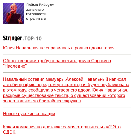
Вести.ru
Лайма Вайкуле
заявила о
готовности
стрелять в
случае нападения
РФ на Латвию
Юлия Навальная не справилась с ролью вдовы героя
Общественники требуют запретить роман Сорокина
"Наследие"
Навальный оставил мемуары.Алексей Навальный написал
автобиографию перед смертью, которая будет опубликована
в этом году, сообщила в четверг его вдова Юлия Навальная,
раскрыв существование текста, о существовании которого
знало только его ближайшее окружен
Новые русские сенсации
Какая компания по доставке самая отвратительная? Это
СДЭК.