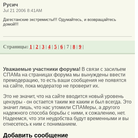
Русич
Jul 21 2006 8:41AM
Дагестанские экстремисты!!! Одумайтесь, и возвращайтесь
домой!!!
Страницы:
1
|
2
|
3
|
4
|
5
|
6
| 7 |
8
|
9
|
Уважаемые участники форума!
В связи с засильем
СПАМа на страницах форума мы вынуждены ввести
премодерацию, то есть ваши сообщения не появятся
на сайте, пока модератор не проверит их.
Это не значит, что на сайте вводится новый уровень
цензуры - он остается таким же каким и был всегда. Это
значит лишь, что нас утомили СПАМеры, а другого
надежного способа борьбы с ними, к сожалению, нет.
Надеемся, что эти неудобства будут временными и вы
отнесетесь к ним с пониманием.
Добавить сообщение