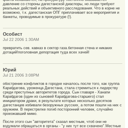
давление со стороны дагестанской диаспоры, но люди требуют
реальных действий и объективного расследования. Что в корне не
возможно, т.к. дагестанская ОПГ приплачивает все мероприятия и
банкеты, проводимые в прокуратуре (!).
Особист
Jul 22 2006 1:30AM
превратить сев. кавказ в сектор газа.бетонная стена и никаких
дотаций!поголовная депортация туда всех хачей!
Юрий
Jul 21 2006 3:08PM
обострение конфликтов в городке началось после того, как группа
Карабдагова, уроженца Дагестана, стала стремиться к лидерству
среди преступных авторитетов города. Сын главаря - Ханапи
Карабдагов (один из сыновей Карабдагова-старшего) стал
инициатором драки, в результате которых несколько десятков
дагестанцев избивали безоружных русских, а потом пошли на них с
оружием. В перестрелке погиб посторонний человек, случайно
проезжавший мимо.
После этого сын "авторитета" сказал местным, чтоб они не
вздумали обращаться в органы - "у них тут все схвачено".Местные