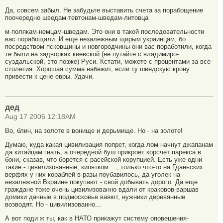
Да, совсем забыл. Не забудьте выставить счета за порабощение
поочередно шведам-тевтонам-шведам-литовца
м-полякам-немцам-шведам. Это они в такой последовательности
вас порабощали. И еще незалежным щирым украинцам, бо
посредством псковщины и новгородчины они вас поработили, когда
те были на задворках киевской (не путайте с владимиро-
суздальской, это позже) Руси. Кстати, можете с процентами за все
столетия. Хорошая сумма набежит, если ту шведскую крону
привести к цене евры. Удачи.
дед
Aug 17 2006 12:18AM
Во, блин, на золоте в вонище и дерьмище. Но - на золоте!
Думаю, куда какая цивилизация попрет, когда лом начнут джапанам
да китайцам гнать, а очередной буш прикроет корсчет парекса в
бони, сказав, что борется с расейской корупцией. Есть уже одни
такие - цивилизованные, кипятком ..., только что-то на Гданьских
верфях у них кораблей в разы поубавилось, да уголек на
незалежной Вкраине покупают - свой добывать дорого. Да еще
граждане тоже очень цивилизованно вдали от краковов-варшав
домики дачные в подмосковье ваяют, нужники деревянные
возводят. Но - цивилизованно...
А вот поди ж ты, как в НАТО прикажут систему оповешения-