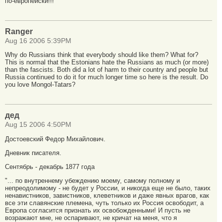
по-европейски!!!
Ranger
Aug 16 2006 5:39PM
Why do Russians think that everybody should like them? What for?
This is normal that the Estonians hate the Russians as much (or more)
than the fascists. Both did a lot of harm to their country and people but
Russia continued to do it for much longer time so here is the result. Do
you love Mongol-Tatars?
дед
Aug 15 2006 4:50PM
Достоевский Федор Михайлович.
Дневник писателя.
Сентябрь - декабрь 1877 года
"... по внутреннему убеждению моему, самому полному и
непреодолимому - не будет у России, и никогда еще не было, таких
ненавистников, завистников, клеветников и даже явных врагов, как
все эти славянские племена, чуть только их Россия освободит, а
Европа согласится признать их освобожденными! И пусть не
возражают мне, не оспаривают, не кричат на меня, что я