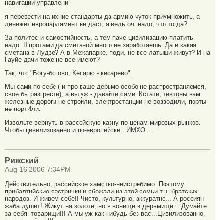
навигации-управлени
я перевести на ихние стандарты да армию чуток приумножить, а
денежек европарламент не даст, а ведь оч. надо, что тогда?
За политес и самостийность, а тем паче цивилизацию платить
надо. Шпротами да сметаной много не заработаешь. Да и какая
сметана в Лудзе? А в Межапарке, поди, не все латыши живут? И на
Гауйе дачи тоже не все имеют?
Так, что:"Богу-богово, Кесарю - кесарево".
Мы-сами по себе ( и про ваше дерьмо особо не распространяемся,
свое бы разгрести), а вы уж - давайте сами. Кстати, тевтоны вам
железные дороги не строили, электростанции не возводили, порты
не портИли.
Извольте вернуть в рассейскую казну по ценам мировых рынков.
Чтобы цивилизованно и по-европейски...ИМХО...
Рижский
Aug 16 2006 7:34PM
Действительно, рассейское хамство-неистребимо. Поэтому
прибалтийские сестрички и сбежали из этой семьи т.н. братских
народов. И живем себе!! Чисто, культурно, аккуратно... А россиян
жаба душит! Живут на золоте, но в вонище и дерьмище... Думайте
за себя, товарищи!!! А мы уж как-нибудь без вас...Цивилизованно,