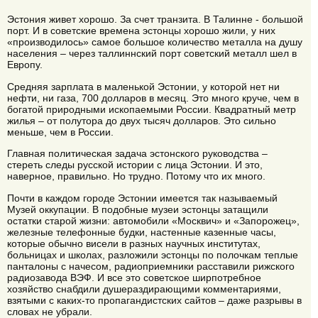
Эстония живет хорошо. За счет транзита. В Талинне - большой
порт. И в советские времена эстонцы хорошо жили, у них
«производилось» самое большое количество металла на душу
населения – через таллиннский порт советский металл шел в
Европу.
Средняя зарплата в маленькой Эстонии, у которой нет ни
нефти, ни газа, 700 долларов в месяц. Это много круче, чем в
богатой природными ископаемыми России. Квадратный метр
жилья – от полутора до двух тысяч долларов. Это сильно
меньше, чем в России.
Главная политическая задача эстонского руководства –
стереть следы русской истории с лица Эстонии. И это,
наверное, правильно. Но трудно. Потому что их много.
Почти в каждом городе Эстонии имеется так называемый
Музей оккупации. В подобные музеи эстонцы затащили
остатки старой жизни: автомобили «Москвич» и «Запорожец»,
железные телефонные будки, настенные казенные часы,
которые обычно висели в разных научных институтах,
больницах и школах, разложили эстонцы по полочкам теплые
панталоны с начесом, радиоприемники расставили рижского
радиозавода ВЭФ. И все это советское ширпотребное
хозяйство снабдили душераздирающими комментариями,
взятыми с каких-то пропагандистских сайтов – даже разрывы в
словах не убрали.