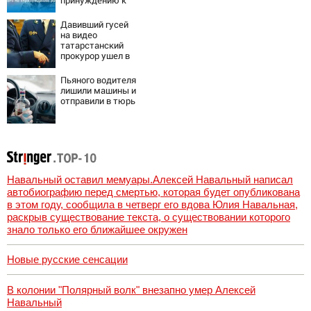
принуждению к
миру: как
ответила Россия,
Давивший гусей
полный разбор
на видео
провала операции
татарстанский
Украины от
прокурор ушел в
военкора Коца
отставку
09/08/2026 –
Пьяного водителя
Новости
лишили машины и
отправили в тюрь
Навальный оставил мемуары.Алексей Навальный написал
автобиографию перед смертью, которая будет опубликована
в этом году, сообщила в четверг его вдова Юлия Навальная,
раскрыв существование текста, о существовании которого
знало только его ближайшее окружен
Новые русские сенсации
В колонии "Полярный волк" внезапно умер Алексей
Навальный