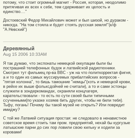
потому, что стоит огромный магнит - Россия, которая, неодолимо
притягивая их всех к себе, тем сдерживает их целость и
единство...."
Достоевский Федор Михайлович может и был шизой, но дураком -
никогда. "На том стояла и будет стоять русская земля!"(к/ф
"А.Невский")
Деревянный
Aug 15 2006 10:33AM
Я так думаю, что экспонаты немецкой оккупации были бы
пострашней телефонных будок и латвийской радиотехники.
Смотрел тут фильмец пр-ва ВВС - уж на что политкорректая фигня,
а и то один из самых муссируемых прибалтийских вопросов -
"пятая колонна", то бишь тамошние "немцы"(хоть и немецкой крови,
в рейхе их выше фольксдойчей не считали), а то и сами эстонцы
служили в зондеркомандах, охраняли концлагеря,
карательствовали - то есть по сути своей были типичными
ссученными(по указке хозяев бить других, чтобы не били тебя).
Тьфу, погань! Почему бы такой музей не открыть? Или повредит
имиджу?
С той же Латвией ситуация простая: не следовало в ненавистное
советское время стоить там пром. предприятий, нехай бы кургузые
латышские парни до сих пор ловили свою кильку и ходили за
коровами!