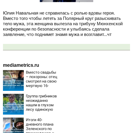
Юлия Навальная не справилась с ролью вдовы героя.
Вместо того чтобы лететь за Полярный круг разыскивать
тело мужа, эта женщина вылезла на трибуну Мюнхенской
конференции по безопасности и улыбаясь сделала
заявление, что поднимет знамя мужа и возглавит...чт
mediametrics.ru
Вместо свадьбы
– похороны: отец
смотрел на свою
мертвую 16-
летнюю дочь и не
мог сдержать
Группа грибников
слезы
неожиданно
нашли в глухом
лесу одинокую
испуганную
маленькую
Итоги 40-
девочку с
дневного плана
игрушкой
Зеленского по