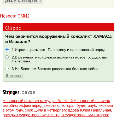
Новости СМИ2
Опрос
Чем окончится вооруженный конфликт ХАМАСа
и Израиля?
1.Израиль размажет Палестину и палестинский народ
2.В результате конфликта возникнет новое государство
Палестина
3.На Ближнем Востоке разразится большая война
Навальный оставил мемуары.Алексей Навальный написал
автобиографию перед смертью, которая будет опубликована
в этом году, сообщила в четверг его вдова Юлия Навальная,
раскрыв существование текста, о существовании которого