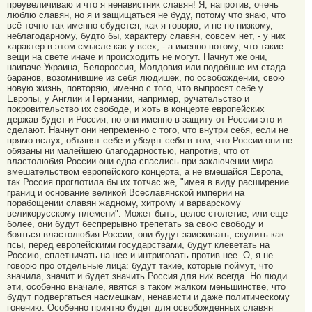
преувеличиваю и что я ненавистник славян! Я, напротив, очень
люблю славян, но я и защищаться не буду, потому что знаю, что
всё точно так именно сбудется, как я говорю, и не по низкому,
неблагодарному, будто бы, характеру славян, совсем нет, - у них
характер в этом смысле как у всех, - а именно потому, что такие
вещи на свете иначе и происходить не могут. Начнут же они,
наипаче Украина, Белороссия, Молдовия или подобные им стада
баранов, возомнившие из себя людишек, по освобождении, свою
новую жизнь, повторяю, именно с того, что выпросят себе у
Европы, у Англии и Германии, например, ручательство и
покровительство их свободе, и хоть в концерте европейских
держав будет и Россия, но они именно в защиту от России это и
сделают. Начнут они непременно с того, что внутри себя, если не
прямо вслух, объявят себе и убедят себя в том, что России они не
обязаны ни малейшею благодарностью, напротив, что от
властолюбия России они едва спаслись при заключении мира
вмешательством европейского концерта, а не вмешайся Европа,
так Россия проглотила бы их тотчас же, "имея в виду расширение
границ и основание великой Всеславянской империи на
порабощении славян жадному, хитрому и варварскому
великорусскому племени". Может быть, целое столетие, или еще
более, они будут беспрерывно трепетать за свою свободу и
бояться властолюбия России; они будут заискивать, скулить как
псы, перед европейскими государствами, будут клеветать на
Россию, сплетничать на нее и интриговать против нее. О, я не
говорю про отдельные лица: будут такие, которые поймут, что
значила, значит и будет значить Россия для них всегда. Но люди
эти, особенно вначале, явятся в таком жалком меньшинстве, что
будут подвергаться насмешкам, ненависти и даже политическому
гонению. Особенно приятно будет для освобожденных славян