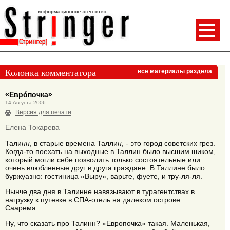
Колонка комментатора
все материалы раздела
«Еврóпочка»
14 Августа 2006
Версия для печати
Елена Токарева
Тали
нн
, в старые времена Талли
н
, - это город советских грез.
Когда-то поехать на выходные в Таллин было высшим шиком,
который могли себе позволить только состоятельные или
очень влюбленные друг в друга граждане. В Таллине было
буржуазно: гостиница «Выру», варьте, фуете, и тру-ля-ля.
Нынче два дня в Талинне навязывают в турагентствах в
нагрузку к путевке в СПА-отель на далеком острове
Саарема…
Ну, что сказать про Талинн? «Европочка» такая. Маленькая,