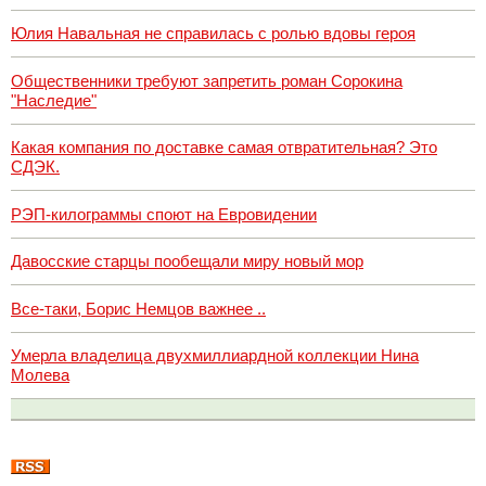
Юлия Навальная не справилась с ролью вдовы героя
Общественники требуют запретить роман Сорокина
"Наследие"
Какая компания по доставке самая отвратительная? Это
СДЭК.
РЭП-килограммы споют на Евровидении
Давосские старцы пообещали миру новый мор
Все-таки, Борис Немцов важнее ..
Умерла владелица двухмиллиардной коллекции Нина
Молева