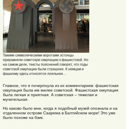
Такими символическими воротами эстонцы
приравняли советскую оккупацию к фашистской. Но
на самом деле, тексты пояснений говорят, что годы
советской оккупации были страшнее. К немцам и
фашизму здесь относятся лояльнее…
Главное, что я почерпнула из их комментариев: фашистская
оккупация была им милее советской. Фашистская оккупация
была легкая и приятная. А советская – тяжелая и
мучительная.
Но каково было мне, когда я подобный музей опознала и на
отдаленном острове Саарема в Балтийском море! Это уже
было похоже на бзик.