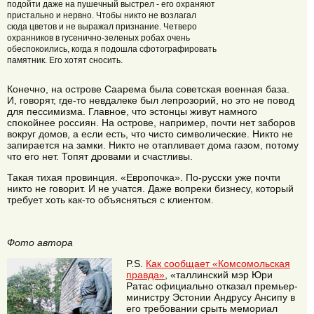
подойти даже на пушечный выстрел - его охраняют
пристально и нервно. Чтобы никто не возлагал
сюда цветов и не выражал признание. Четверо
охранников в гусенично-зеленых робах очень
обеспокоились, когда я подошла сфотографировать
памятник. Его хотят сносить.
Конечно, на острове Саарема была советская военная база.
И, говорят, где-то невдалеке был лепрозорий, но это не повод
для пессимизма. Главное, что эстонцы живут намного
спокойнее россиян. На острове, например, почти нет заборов
вокруг домов, а если есть, что чисто символические. Никто не
запирается на замки. Никто не отапливает дома газом, потому
что его нет. Топят дровами и счастливы.
Такая тихая провинция. «Европочка». По-русски уже почти
никто не говорит. И не учатся. Даже вопреки бизнесу, который
требует хоть как-то объясняться с клиентом.
Фото автора
P.S.
Как сообщает «Комсомольская
правда»
, «таллинский мэр Юри
Ратас официально отказал премьер-
министру Эстонии Андрусу Ансипу в
его требовании срыть мемориал