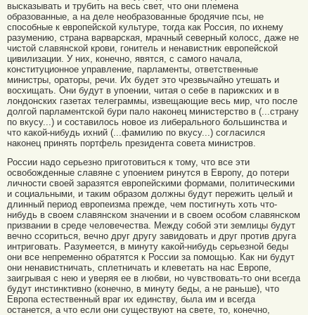
высказывать и трубить на весь свет, что они племена
образованные, а на деле необразованные бродячие псы, не
способные к европейской культуре, тогда как Россия, по ихнему
разумению, страна варварская, мрачный северный колосс, даже не
чистой славянской крови, гонитель и ненавистник европейской
цивилизации. У них, конечно, явятся, с самого начала,
конституционное управление, парламенты, ответственные
министры, ораторы, речи. Их будет это чрезвычайно утешать и
восхищать. Они будут в упоении, читая о себе в парижских и в
лондонских газетах телеграммы, извещающие весь мир, что после
долгой парламентской бури пало наконец министерство в (...страну
по вкусу...) и составилось новое из либерального большинства и
что какой-нибудь ихний (...фамилию по вкусу...) согласился
наконец принять портфель президента совета министров.
России надо серьезно приготовиться к тому, что все эти
освобожденные славяне с упоением ринутся в Европу, до потери
личности своей заразятся европейскими формами, политическими
и социальными, и таким образом должны будут пережить целый и
длинный период европеизма прежде, чем постигнуть хоть что-
нибудь в своем славянском значении и в своем особом славянском
призвании в среде человечества. Между собой эти землицы будут
вечно ссориться, вечно друг другу завидовать и друг против друга
интриговать. Разумеется, в минуту какой-нибудь серьезной беды
они все непременно обратятся к России за помощью. Как ни будут
они ненавистничать, сплетничать и клеветать на нас Европе,
заигрывая с нею и уверяя ее в любви, но чувствовать-то они всегда
будут инстинктивно (конечно, в минуту беды, а не раньше), что
Европа естественный враг их единству, была им и всегда
останется, а что если они существуют на свете, то, конечно,