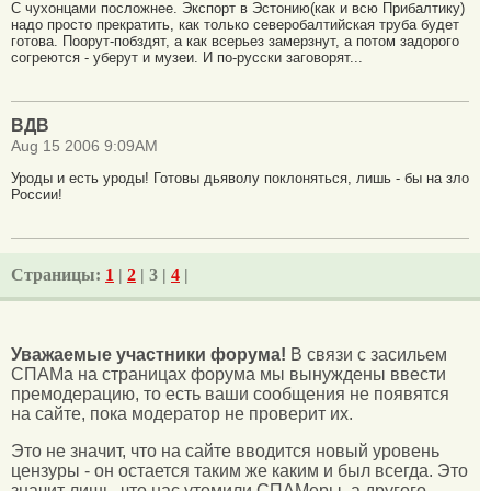
С чухонцами посложнее. Экспорт в Эстонию(как и всю Прибалтику)
надо просто прекратить, как только северобалтийская труба будет
готова. Поорут-побздят, а как всерьез замерзнут, а потом задорого
согреются - уберут и музеи. И по-русски заговорят...
ВДВ
Aug 15 2006 9:09AM
Уроды и есть уроды! Готовы дьяволу поклоняться, лишь - бы на зло
России!
Страницы:
1
|
2
| 3 |
4
|
Уважаемые участники форума!
В связи с засильем
СПАМа на страницах форума мы вынуждены ввести
премодерацию, то есть ваши сообщения не появятся
на сайте, пока модератор не проверит их.
Это не значит, что на сайте вводится новый уровень
цензуры - он остается таким же каким и был всегда. Это
значит лишь, что нас утомили СПАМеры, а другого