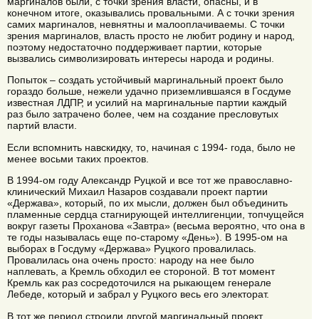
маргиналов были, с точки зрения власти, опасны, и в
конечном итоге, оказывались провальными. А с точки зрения
самих маргиналов, невнятны и малооплачиваемы. С точки
зрения маргиналов, власть просто не любит родину и народ,
поэтому недостаточно поддерживает партии, которые
вызвались символизировать интересы народа и родины.
Попыток – создать устойчивый маргинальный проект было
гораздо больше, нежели удачно приземлившаяся в Госдуме
известная ЛДПР, и усилий на маргинальные партии каждый
раз было затрачено более, чем на создание пресловутых
партий власти.
Если вспомнить навскидку, то, начиная с 1994- года, было не
менее восьми таких проектов.
В 1994-ом году Александр Руцкой и все тот же православно-
клинический Михаил Назаров создавали проект партии
«Держава», который, по их мысли, должен был объединить
пламенные сердца стагнирующей интеллигенции, топчущейся
вокруг газеты Проханова «Завтра» (весьма вероятно, что она в
те годы называлась еще по-старому «День»). В 1995-ом на
выборах в Госдуму «Держава» Руцкого провалилась.
Провалилась она очень просто: народу на нее было
наплевать, а Кремль обходил ее стороной. В тот момент
Кремль как раз сосредоточился на рыкающем генерале
Лебеде, который и забрал у Руцкого весь его электорат.
В тот же период строили другой маргинальный проект,