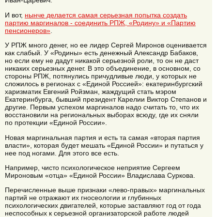
Иван-Царевич.
И вот,
нынче делается самая серьезная попытка создать
партию маргиналов - соединить РПЖ, «Родину» и «Партию
пенсионеров»
.
У РПЖ много денег, но ее лидер Сергей Миронов оценивается
как слабый. У «Родины» есть денежный Александр Бабаков,
но если ему не дадут никакой серьезной роли, то он не даст
никаких серьезных денег. В это объединение, в основном, со
стороны РПЖ, потянулись причудливые люди, у которых не
сложилось в регионах с «Единой Россией»: екатеринбургский
харизматик Евгений Ройзман, жаждущий стать мэром
Екатеринбурга, бывший президент Карелии Виктор Степанов и
другие. Первым успехом маргиналов надо считать то, что их
восстановили на региональных выборах всюду, где их сняли
по протекции «Единой России».
Новая маргинальная партия и есть та самая «вторая партия
власти», которая будет мешать «Единой России» и путаться у
нее под ногами. Для этого все есть.
Например, чисто психологическое неприятие Сергеем
Мироновым «отца» «Единой России» Владислава Суркова.
Перечисленные выше признаки «лево-правых» маргинальных
партий не отражают их гносеологии и глубинных
психологических двигателей, которые заставляют год от года
неспособных к серьезной организаторской работе людей