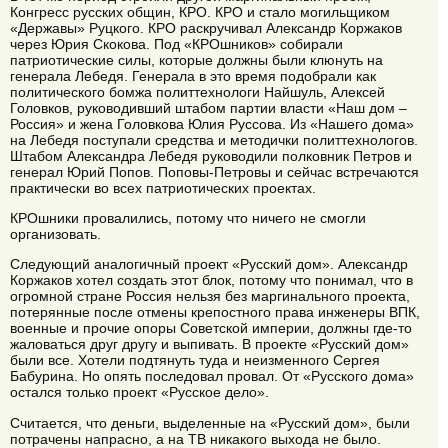
Конгресс русских общин, КРО. КРО и стало могильщиком
«Державы» Руцкого. КРО раскручивал Александр Коржаков
через Юрия Скокова. Под «КРОшников» собирали
патриотические силы, которые должны были клюнуть на
генерала Лебедя. Генерала в это время подобрали как
политического бомжа политтехнологи Найшуль, Алексей
Головков, руководивший штабом партии власти «Наш дом –
Россия» и жена Головкова Юлия Руссова. Из «Нашего дома»
на Лебедя поступали средства и методички политтехнологов.
Штабом Александра Лебедя руководили полковник Петров и
генерал Юрий Попов. Поповы-Петровы и сейчас встречаются
практически во всех патриотических проектах.
КРОшники провалились, потому что ничего не смогли
организовать.
Следующий аналогичный проект «Русский дом». Александр
Коржаков хотел создать этот блок, потому что понимал, что в
огромной стране Россия нельзя без маргинального проекта,
потерянные после отмены крепостного права инженеры ВПК,
военные и прочие опоры Советской империи, должны где-то
жаловаться друг другу и выпивать. В проекте «Русский дом»
были все. Хотели подтянуть туда и неизменного Сергея
Бабурина. Но опять последовал провал. От «Русского дома»
остался только проект «Русское дело».
Считается, что деньги, выделенные на «Русский дом», были
потрачены напрасно, а на ТВ никакого выхода не было.