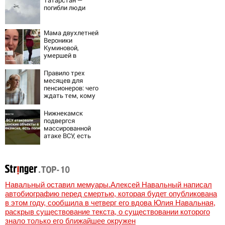
погибли люди
Мама двухлетней
Вероники
Куминовой,
умершей в
больнице,
беременна: семья
Правило трех
ждет девочку
месяцев для
пенсионеров: чего
ждать тем, кому
приходит пенсия
на карту
Нижнекамск
подвергся
массированной
атаке ВСУ, есть
погибшие
Навальный оставил мемуары.Алексей Навальный написал
автобиографию перед смертью, которая будет опубликована
в этом году, сообщила в четверг его вдова Юлия Навальная,
раскрыв существование текста, о существовании которого
знало только его ближайшее окружен