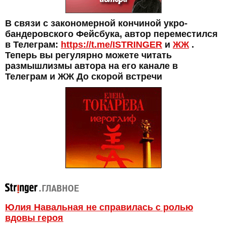
В связи с закономерной кончиной укро-
бандеровского Фейсбука, автор переместился
в Телеграм:
https://t.me/ISTRINGER
и
ЖЖ
.
Теперь вы регулярно можете читать
размышлизмы автора на его канале в
Телеграм и ЖЖ До скорой встречи
Юлия Навальная не справилась с ролью
вдовы героя