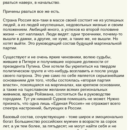
рваться наверх, в начальство.
Причины рваться все же есть.
Страна Россия все-таки в массе своей состоит не из успешных
людей, а из людей неуспешных, недовольных жизнью и своим
положением. Амбиций много, а успехов ко второй половине
жизни – кот наплакал. Люди видят: одни троечники, почему-то
вышли в дамки, а другие, не хуже, а такие же, не вышли. Но
хотят выйти. Это руководящий состав будущей маргинальной
партии.
Существуют и не очень яркие чиновники, волею судьбы,
жившие в Питере и получившие хорошие должности от
президента Путина. Они хотели бы укрепиться на твердом
политическом грунте и что-нибудь возглавить и после ухода
своего патрона. Это уже само по себе является серьезнейшим
основанием для того, чтобы состоялась «вторая партия
власти», покоящаяся на маргиналах, как крепком основании,
а также на тщеславном желании всяких региональных
живчиков, вроде Ройзмана, состояться бы в руководстве
городами. Тут уж никакой Сурков помешать не может. Нужно
признать, что одна лишь «Единая Россия» не отражает всего
спектра настроений, бытующих в России.
Базовый состав, сочувствующие - тоже широк и эмоционально
богат. Большинство российских мужчин в возрасте за сорок
лет, а уж тем более, за пятьдесят, не могут найти себя и не