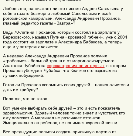
Любопытно, напечатает ли это письмо Андрея Савельева у
себя в газете безмерно любимый Савельевым и всей
рогозинской камарильей, Александр Андреевич Проханов,
главный редактор газеты «Завтра»?
Ведь 70-летний Проханов, который состоял на зарплате у
Березовского, называл Путина «кровавой гэбней», уже с 2004
года состоит на зарплате у Александра Бабакова, а теперь
еще и у питерских чекистов.
А недавно Александр Андреевич Проханов получил
«гробовые» - большой транш и от маргинализируемого
Анатолия Чубайса за
сорокастраничное интервью
, в котором
Проханов убеждает Чубайса, что Квачков его взрывал из
лучших побуждений.
Готов ли Проханов вспомнить своих друзей – националистов и
дать им трибуну?
Полагаю, что не готов.
Вот, умение выбирать себе друзей – это и есть показатель
здравомыслия. Здравый человек точно знает и чувствует, кто
ему поможет. А маргинал не различает оттенков.
Эмоционально он ребенок, не понимает взрослой жизни.
Все предыдущие попытки создать приличную партию из