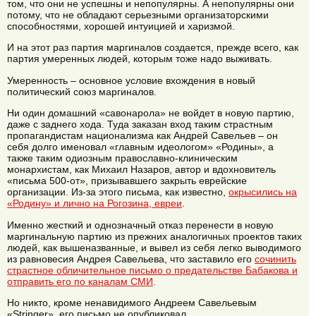
том, что они не успешны и непопулярны. А непопулярны они
потому, что не обладают серьезными организаторскими
способностями, хорошей интуицией и харизмой.
И на этот раз партия маргиналов создается, прежде всего, как
партия умеренных людей, которым тоже надо выживать.
Умеренность – основное условие вхождения в новый
политический союз маргиналов.
Ни один домашний «савонарола» не войдет в новую партию,
даже с заднего хода. Туда заказан вход таким страстным
пропагандистам национализма как Андрей Савельев – он
себя долго именовал «главным идеологом» «Родины», а
также таким одиозным православно-клиническим
монархистам, как Михаил Назаров, автор и вдохновитель
«письма 500-от», призывавшего закрыть еврейские
организации. Из-за этого письма, как известно,
окрысились на
«Родину» и лично на Рогозина, евреи
.
Именно жесткий и однозначный отказ перенести в новую
маргинальную партию из прежних аналогичных проектов таких
людей, как вышеназванные, и вывел из себя легко выводимого
из равновесия Андрея Савельева, что заставило его
сочинить
страстное обличительное письмо о предательстве Бабакова и
отправить его по каналам СМИ
.
Но никто, кроме ненавидимого Андреем Савельевым
«Stringer», его письмо не опубликовал.