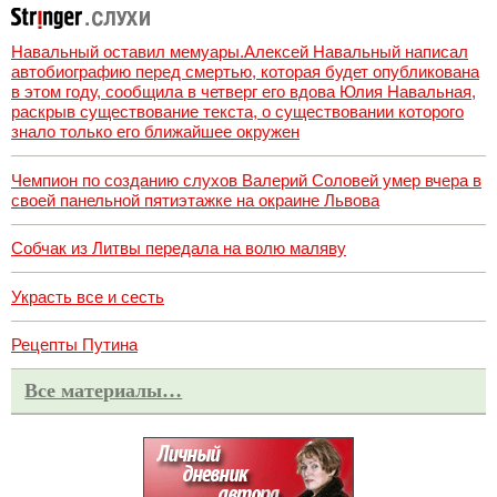
Навальный оставил мемуары.Алексей Навальный написал
автобиографию перед смертью, которая будет опубликована
в этом году, сообщила в четверг его вдова Юлия Навальная,
раскрыв существование текста, о существовании которого
знало только его ближайшее окружен
Чемпион по созданию слухов Валерий Соловей умер вчера в
своей панельной пятиэтажке на окраине Львова
Собчак из Литвы передала на волю маляву
Украсть все и сесть
Рецепты Путина
Все материалы…