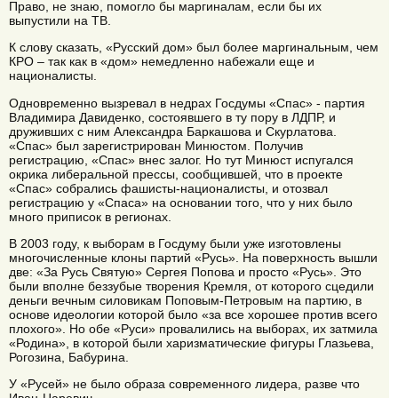
Право, не знаю, помогло бы маргиналам, если бы их
выпустили на ТВ.
К слову сказать, «Русский дом» был более маргинальным, чем
КРО – так как в «дом» немедленно набежали еще и
националисты.
Одновременно вызревал в недрах Госдумы «Спас» - партия
Владимира Давиденко, состоявшего в ту пору в ЛДПР, и
друживших с ним Александра Баркашова и Скурлатова.
«Спас» был зарегистрирован Минюстом. Получив
регистрацию, «Спас» внес залог. Но тут Минюст испугался
окрика либеральной прессы, сообщившей, что в проекте
«Спас» собрались фашисты-националисты, и отозвал
регистрацию у «Спаса» на основании того, что у них было
много приписок в регионах.
В 2003 году, к выборам в Госдуму были уже изготовлены
многочисленные клоны партий «Русь». На поверхность вышли
две: «За Русь Святую» Сергея Попова и просто «Русь». Это
были вполне беззубые творения Кремля, от которого сцедили
деньги вечным силовикам Поповым-Петровым на партию, в
основе идеологии которой было «за все хорошее против всего
плохого». Но обе «Руси» провалились на выборах, их затмила
«Родина», в которой были харизматические фигуры Глазьева,
Рогозина, Бабурина.
У «Русей» не было образа современного лидера, разве что