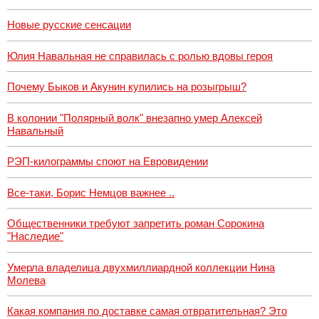
Новые русские сенсации
Юлия Навальная не справилась с ролью вдовы героя
Почему Быков и Акунин купились на розыгрыш?
В колонии "Полярный волк" внезапно умер Алексей
Навальный
РЭП-килограммы споют на Евровидении
Все-таки, Борис Немцов важнее ..
Общественники требуют запретить роман Сорокина
"Наследие"
Умерла владелица двухмиллиардной коллекции Нина
Молева
Какая компания по доставке самая отвратительная? Это