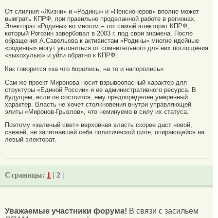
От слияния «Жизни» и «Родины» и «Пенсионеров» вполне может
выиграть КПРФ, при правильно проделанной работе в регионах.
Электорат «Родины» во многом – тот самый электорат КПРФ,
который Рогозин завербовал в 2003 г. под свои знамена. После
обращения А.Савельева к активистам «Родины» многие идейные
«родинцы» могут уклониться от сомнительного для них поглощения
«выхохулью» и уйти обратно к КПРФ.
Как говорится «за что боролись, на то и напоролись».
Сам же проект Миронова носит взрывоопасный характер для
структуры «Единой России» и ее административного ресурса. В
будущем, если он состоится, ему предопределен умеренный
характер. Власть не хочет столкновения внутри управляющей
элиты «Миронов-Грызлов», что неминуемо в силу их статуса.
Поэтому «зеленый свет» верховная власть скорее даст новой,
свежей, не запятнавшей себя политической силе, опирающейся на
левый электорат.
Страницы:
1
| 2 |
Уважаемые участники форума!
В связи с засильем