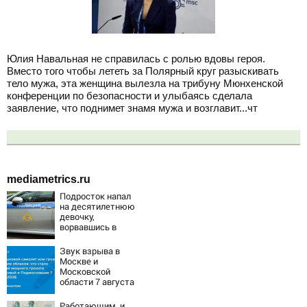
Юлия Навальная не справилась с ролью вдовы героя.
Вместо того чтобы лететь за Полярный круг разыскивать
тело мужа, эта женщина вылезла на трибуну Мюнхенской
конференции по безопасности и улыбаясь сделала
заявление, что поднимет знамя мужа и возглавит...чт
mediametrics.ru
Подросток напал
на десятилетнюю
девочку,
ворвавшись в
квартиру
Звук взрыва в
Москве и
Московской
области 7 августа
2026 года:
Причины,
Работающим, и