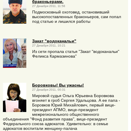
браконьерами.
27 Декабря 2011, 11:56
Подмосковный охотовед, остановивший
высокопоставленных браконьеров, сам попал
под статью и лишился работы
Закат "водоканальи"
27 Декабря 2011, 10:21
Из сети пропала статья "Закат "водоканальи"
Феликса Кармазинова"
Боровковы! Вы ужасны!
27 Декабря 2011, 00:31
Мировой судья Ольга Юрьевна Боровкова
вгоняет в гроб Сергея Удальцова. А ее папа -
Боровков Юрий Михайлович, первый вице-
президент АПМО, вице-президент
межрегионального общественного
объединения "Фонд развития права", вице-президент
Федерального союза адвокатов. Удивительно: в семье
адвокатов воспитали женщину-палача