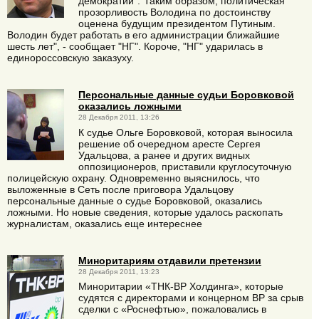
демократии"."Таким образом, политическая
прозорливость Володина по достоинству
оценена будущим президентом Путиным.
Володин будет работать в его администрации ближайшие
шесть лет", - сообщает "НГ". Короче, "НГ" ударилась в
единороссовскую заказуху.
Персональные данные судьи Боровковой
оказались ложными
28 Декабря 2011, 13:26
К судье Ольге Боровковой, которая выносила
решение об очередном аресте Сергея
Удальцова, а ранее и других видных
оппозиционеров, приставили круглосуточную
полицейскую охрану. Одновременно выяснилось, что
выложенные в Сеть после приговора Удальцову
персональные данные о судье Боровковой, оказались
ложными. Но новые сведения, которые удалось раскопать
журналистам, оказались еще интереснее
Миноритариям отдавили претензии
28 Декабря 2011, 13:23
Миноритарии «ТНК-ВР Холдинга», которые
судятся с директорами и концерном BP за срыв
сделки с «Роснефтью», пожаловались в