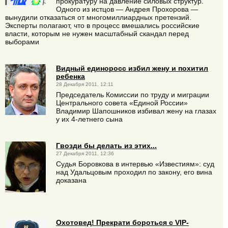
прокуратуру на давление силовых структур.
Одного из истцов — Андрея Прохорова —
вынудили отказаться от многомиллиардных претензий.
Эксперты полагают, что в процесс вмешались российские
власти, которым не нужен масштабный скандал перед
выборами
Видный единоросс избил жену и похитил
ребенка
28 Декабря 2011, 12:11
Председатель Комиссии по труду и миграции
Центрального совета «Единой России»
Владимир Шапошников избивал жену на глазах
у их 4-летнего сына
Гвозди бы делать из этих...
27 Декабря 2011, 12:36
Судья Боровкова в интервью «Известиям»: суд
над Удальцовым проходил по закону, его вина
доказана
Охотовед! Прекрати бороться с VIP-