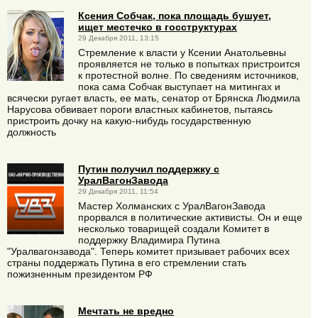
Ксения Собчак, пока площадь бушует,
ищет местечко в госструктурах
29 Декабря 2011, 13:15
Стремление к власти у Ксении Анатольевны
проявляется не только в попытках пристроится
к протестной волне. По сведениям источников,
пока сама Собчак выступает на митингах и
всячески ругает власть, ее мать, сенатор от Брянска Людмила
Нарусова обвивает пороги властных кабинетов, пытаясь
пристроить дочку на какую-нибудь государственную
должность
Путин получил поддержку с
УралВагонЗавода
29 Декабря 2011, 11:54
Мастер Холманских с УралВагонЗавода
прорвался в политические активисты. Он и еще
несколько товарищей создали Комитет в
поддержку Владимира Путина
"Уралвагонзавода". Теперь комитет призывает рабочих всех
страны поддержать Путина в его стремлении стать
пожизненным президентом РФ
Мечтать не вредно