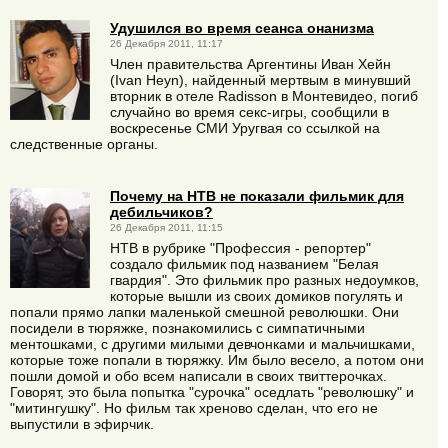
Удушился во время сеанса онанизма
26 Декабря 2011, 11:17
Член правительства Аргентины Иван Хейн
(Ivаn Heyn), найденный мертвым в минувший
вторник в отеле Radisson в Монтевидео, погиб
случайно во время секс-игры, сообщили в
воскресенье СМИ Уругвая со ссылкой на
следственные органы.
Почему на НТВ не показали фильмик для
дебильчиков?
26 Декабря 2011, 11:15
НТВ в рубрике "Профессия - репортер"
создало фильмик под названием "Белая
гвардия". Это фильмик про разных недоумков,
которые вышли из своих домиков погулять и
попали прямо лапки маленькой смешной революшки. Они
посидели в тюряжке, познакомились с симпатичными
ментошками, с другими милыми девчонками и мальчишками,
которые тоже попали в тюряжку. Им было весело, а потом они
пошли домой и обо всем написали в своих твиттерочках.
Говорят, это была попытка "сурочка" оседлать "революшку" и
"митингушку". Но фильм так хреново сделан, что его не
выпустили в эфирчик.