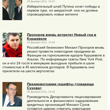
29 Декабря 2011, 10:47
Избирательный штаб Путина хочет победы в
первом туре, но аккуратной: она не должна
спровоцировать новые митинги
Прохоров вновь встретит Новый год в
Куршевеле
29 Декабря 2011, 10:40
Российский бизнесмен Михаил Прохоров вновь
решил провести новогодние праздники во
Франции на горнолыжном курорте Куршевеле в
Альпах. По информации газеты New York Post,
он и его 24 гостя в минувшие выходные прибыли в шале
стоимостью в 45 миллионов долларов. В Куршевель они
прилетели на шести вертолетах
Предновогодние гешефты «товарища
Сухова»
28 Декабря 2011, 15:44
Руководитель Департамента лицензирования
деятельности и финансового оздоровления
кредитных организаций Михаил Сухов
готовится широко отметить новогодние