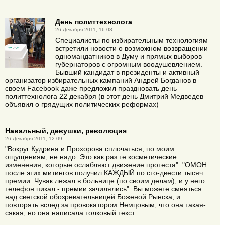
День политтехнолога
26 Декабря 2011, 16:08
Специалисты по избирательным технологиям
встретили новости о возможном возвращении
одномандатников в Думу и прямых выборов
губернаторов с огромным воодушевлением.
Бывший кандидат в президенты и активный
организатор избирательных кампаний Андрей Богданов в
своем Facebook даже предложил праздновать день
политтехнолога 22 декабря (в этот день Дмитрий Медведев
объявил о грядущих политических реформах)
Навальный, девушки, революция
26 Декабря 2011, 12:09
"Вокруг Кудрина и Прохорова сплочаться, по моим
ощущениям, не надо. Это как раз те косметические
изменения, которые ослабляют движение протеста". "ОМОН
после этих митингов получил КАЖДЫЙ по сто-двести тысяч
премии. Чувак лежал в больнице (по своим делам), и у него
телефон пикал - премии зачилялись". Вы можете смеяться
над светской обозревательницей Боженой Рынска, и
повторять вслед за провокатором Немцовым, что она такая-
сякая, но она написала толковый текст.