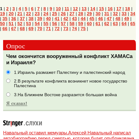
1
|
2
|
3
|
4
|
5
|
6
|
7
|
8
|
9
|
10
|
11
|
12
|
13
|
14
|
15
|
16
|
17
|
18
|
19
|
20
|
21
|
22
|
23
|
24
|
25
|
26
|
27
|
28
|
29
|
30
|
31
|
32
|
33
|
34
|
35
|
36
|
37
|
38
|
39
|
40
|
41
|
42
|
43
|
44
|
45
|
46
|
47
|
48
|
49
|
50
|
51
|
52
|
53
|
54
|
55
|
56
|
57
|
58
|
59
|
60
|
61
|
62
|
63
|
64
|
65
|
66
|
67
|
68
|
69
|
70
|
71
|
72
|
73
|
74
|
75
|
Опрос
Чем окончится вооруженный конфликт ХАМАСа
и Израиля?
1.Израиль размажет Палестину и палестинский народ
2.В результате конфликта возникнет новое государство
Палестина
3.На Ближнем Востоке разразится большая война
Навальный оставил мемуары.Алексей Навальный написал
автобиографию перед смертью, которая будет опубликована