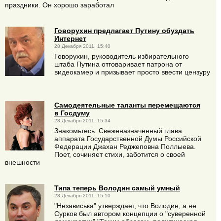
праздники. Он хорошо заработал
Говорухин предлагает Путину обуздать
Интернет
28 Декабря 2011, 15:40
Говорухин, руководитель избирательного
штаба Путина отговаривает патрона от
видеокамер и призывает просто ввести цензуру
Самодеятельные таланты перемещаются
в Госдуму
28 Декабря 2011, 15:34
Знакомьтесь. Свеженазначенный глава
аппарата Государственной Думы Российской
Федерации Джахан Реджеповна Поллыева.
Поет, сочиняет стихи, заботится о своей
внешности
Типа теперь Володин самый умный
28 Декабря 2011, 15:10
"Независька" утверждает, что Володин, а не
Сурков был автором концепции о "суверенной