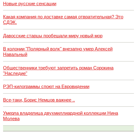
Новые русские сенсации
Какая компания по доставке самая отвратительная? Это
СДЭК.
Давосские старцы пообещали миру новый мор
В колонии "Полярный волк" внезапно умер Алексей
Навальный
Общественники требуют запретить роман Сорокина
"Наследие"
РЭП-килограммы споют на Евровидении
Все-таки, Борис Немцов важнее ..
Умерла владелица двухмиллиардной коллекции Нина
Молева