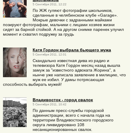
5 Сентября 2011, 12:22
По ЖЖ гуляют фотографии школьников,
сделанные в челябинском клубе «Gаrage».
Мокрые девочки с задранными майками
позируют фотографам, мальчики с лицами хозяев жизни
сидят за барной стойкой. А на другом снимке паренек улучил
момент и схватил подружку за грудь
Катя Гордон выбрала бьющего мужа
5 Сентября 2011, 12:01
Скандально известная дива из радио и
телевизора Катя Гордон месяц назад вышла
замуж за "известного адвоката Жорина", а
нынче уже написала заявление в милицию, что
муж ее избил. У дамы потрясающая
способность выбирать мужей!
Владивосток - город свалок
5 Сентября 2011, 10:42
По данным пресс-службы городской
администрации, всего с начала года на
территории Владивостокского городского
округа ликвидировано 108
несанкционированных свалок.