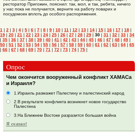
ресторатор Пригожин, пояснил: так, мол, и так, ребята, ничего
у нас пока не получается, верните на работу поварих и
посудомоек вплоть до особого распоряжения.
1
|
2
|
3
|
4
|
5
|
6
|
7
|
8
|
9
|
10
|
11
|
12
|
13
|
14
|
15
|
16
|
17
|
18
|
19
|
20
|
21
|
22
|
23
|
24
|
25
|
26
|
27
|
28
|
29
|
30
|
31
|
32
|
33
|
34
|
35
|
36
|
37
|
38
|
39
|
40
|
41
|
42
|
43
|
44
|
45
|
46
|
47
|
48
|
49
|
50
|
51
|
52
|
53
|
54
|
55
|
56
|
57
|
58
|
59
|
60
|
61
|
62
|
63
|
64
|
65
|
66
|
67
|
68
|
69
|
70
|
71
|
72
|
73
|
74
|
75
|
Опрос
Чем окончится вооруженный конфликт ХАМАСа
и Израиля?
1.Израиль размажет Палестину и палестинский народ
2.В результате конфликта возникнет новое государство
Палестина
3.На Ближнем Востоке разразится большая война