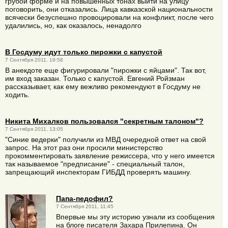
грубой форме и на повышенных тонах выйти на улицу
поговорить, они отказались. Лица кавказской национальности
всячески безуспешно провоцировали на конфликт, после чего
удалились, но, как оказалось, ненадолго
В Госдуму идут только пирожки с капустой
7 Сентября 2011, 19:58
В анекдоте еще фигурировали "пирожки с яйцами". Так вот,
им вход заказан. Только с капустой. Евгений Ройзман
рассказывает, как ему вежливо рекомендуют в Госдуму не
ходить.
Никита Михалков пользовался "секретным талоном"?
7 Сентября 2011, 13:05
"Синие ведерки" получили из МВД очередной ответ на свой
запрос. На этот раз они просили министерство
прокомментировать заявление режиссера, что у него имеется
так называемое "предписание" - специальный талон,
запрещающий инспекторам ГИБДД проверять машину.
Папа-педофил?
7 Сентября 2011, 11:45
Впервые мы эту историю узнали из сообщения
на блоге писателя Захара Прилепина. Он