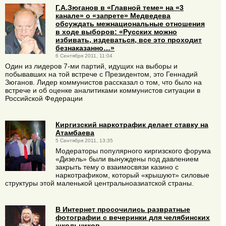
Г.А.Зюганов в «Главной теме» на «3
канале» о «запрете» Медведева
обсуждать межнациональные отношения
в ходе выборов: «Русских можно
избивать, издеваться, все это проходит
безнаказанно…»
6 Сентября 2011, 11:04
Один из лидеров 7-ми партий, идущих на выборы и
побывавших на той встрече с Президентом, это Геннадий
Зюганов. Лидер коммунистов рассказал о том, что было на
встрече и об оценке аналитиками коммунистов ситуации в
Российской Федерации
Киргизский наркотрафик делает ставку на
Атамбаева
5 Сентября 2011, 13:35
Модераторы популярного киргизского форума
«Дизель» были вынуждены под давлением
закрыть тему о взаимосвязи казино с
наркотрафиком, который «крышуют» силовые
структуры этой маленькой центральноазиатской страны.
В Интернет просочились развратные
фотографии с вечеринки для челябинских
школьников