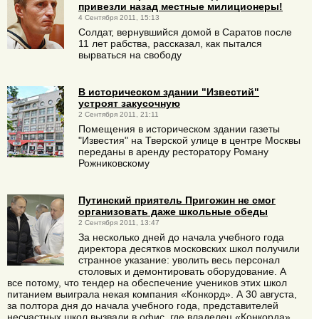
привезли назад местные милиционеры!
4 Сентября 2011, 15:13
Солдат, вернувшийся домой в Саратов после
11 лет рабства, рассказал, как пытался
вырваться на свободу
В историческом здании "Известий"
устроят закусочную
2 Сентября 2011, 21:11
Помещения в историческом здании газеты
"Известия" на Тверской улице в центре Москвы
переданы в аренду ресторатору Роману
Рожниковскому
Путинский приятель Пригожин не смог
организовать даже школьные обеды
2 Сентября 2011, 13:47
За несколько дней до начала учебного года
директора десятков московских школ получили
странное указание: уволить весь персонал
столовых и демонтировать оборудование. А
все потому, что тендер на обеспечение учеников этих школ
питанием выиграла некая компания «Конкорд». А 30 августа,
за полтора дня до начала учебного года, представителей
несчастных школ вызвали в офис, где владелец «Конкорда»,