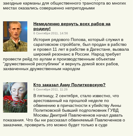
заездные карманы для общественного транспорта во многих
местах оказались совершенно непригодными
Немедленно вернуть всех рабов на
родину!
6 Сентября 2011, 14:56
История рядового Попова, который служил в
саратовском стройбате, был продан в рабство
и провел 11 лет в рабстве в Дагестане, вызвала
широкий резонанс в России. Народ требует
провести рейд по аулам и производственным объектам
"дружественной республики" и вернуть домой всех рабов,
захваченных дружественным народом
Кто заказал Анну Политковскую?
6 Сентября 2011, 11:26
В пятницу, 2 сентября, стало известно, что
арестованный на прошлой неделе по
обвинению в причастности к убийству Анны
Политковской бывший подполковник ГУВД
Москвы Дмитрий Павлюченков начал давать
показания. Что бы ни рассказал обвиняемый Павлюченков о
заказчике, проверить это можно будет только в суде