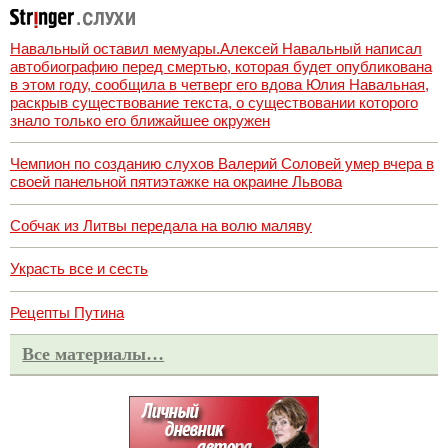
Навальный оставил мемуары.Алексей Навальный написал
автобиографию перед смертью, которая будет опубликована
в этом году, сообщила в четверг его вдова Юлия Навальная,
раскрыв существование текста, о существовании которого
знало только его ближайшее окружен
Чемпион по созданию слухов Валерий Соловей умер вчера в
своей панельной пятиэтажке на окраине Львова
Собчак из Литвы передала на волю маляву
Украсть все и сесть
Рецепты Путина
Все материалы…