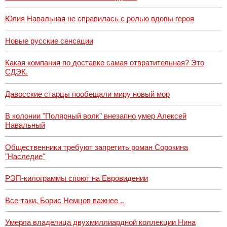
Юлия Навальная не справилась с ролью вдовы героя
Новые русские сенсации
Какая компания по доставке самая отвратительная? Это
СДЭК.
Давосские старцы пообещали миру новый мор
В колонии "Полярный волк" внезапно умер Алексей
Навальный
Общественники требуют запретить роман Сорокина
"Наследие"
РЭП-килограммы споют на Евровидении
Все-таки, Борис Немцов важнее ..
Умерла владелица двухмиллиардной коллекции Нина