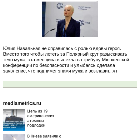
Юлия Навальная не справилась с ролью вдовы героя.
Вместо того чтобы лететь за Полярный круг разыскивать
тело мужа, эта женщина вылезла на трибуну Мюнхенской
конференции по безопасности и улыбаясь сделала
заявление, что поднимет знамя мужа и возглавит...чт
mediametrics.ru
Цепь из 19
американских
атомных
подлодок
«окружает»
Россию и Китай:
В Киеве заявили о
это инструмент