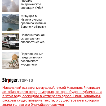
провале
первого
американской
массированного
операции «Убей
удара
лучника» против
России
Живущая в
Италии русская
сравнила жизнь в
Европе и в Крыму
Названа главная
смертельная
опасность секса
Переполненные
людьми пляжи
российского
курортного
города сняли на
видео
Навальный оставил мемуары.Алексей Навальный написал
автобиографию перед смертью, которая будет опубликована
в этом году, сообщила в четверг его вдова Юлия Навальная,
раскрыв существование текста, о существовании которого
знало только его ближайшее окружен