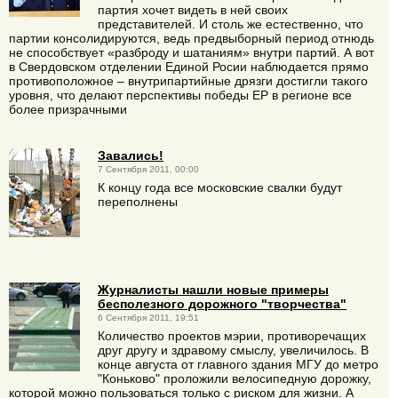
партия хочет видеть в ней своих
представителей. И столь же естественно, что
партии консолидируются, ведь предвыборный период отнюдь
не способствует «разброду и шатаниям» внутри партий. А вот
в Свердовском отделении Единой Росии наблюдается прямо
противоположное – внутрипартийные дрязги достигли такого
уровня, что делают перспективы победы ЕР в регионе все
более призрачными
Завались!
7 Сентября 2011, 00:00
К концу года все московские свалки будут
переполнены
Журналисты нашли новые примеры
бесполезного дорожного "творчества"
6 Сентября 2011, 19:51
Количество проектов мэрии, противоречащих
друг другу и здравому смыслу, увеличилось. В
конце августа от главного здания МГУ до метро
"Коньково" проложили велосипедную дорожку,
которой можно пользоваться только с риском для жизни. А