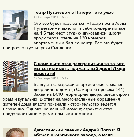
Театр Пугачевой в Питере - это ужас
4 Сентября 2011, 15:22
Это все будет называться «Театр песни Аллы
Пугачевой» и включит в себя концертный зал
на 4,5 тыс мест, студию звукозаписи, школу
продюсеров, отель на 120 номеров,
апартаменты и бизнес-центр. Все это будет
построено в устье реки Смоленки.
С нами пытаются расправиться за то, что
мы хотим иметь нормальный двор! Люди,
помогите!
4 Сентября 2011, 15:17
5 августа самарской епархией был захвачен
двор жилого дома ( г.Самара, 6 просека 144).
Захватив ВСЮ территорию двора, здесь строят
храм и купальню. В ответ на многочисленные обращения
жителей дома власти признали - строительство ведется
незаконно. Однако, на данный момент, строительство
продолжает идти стремительными темпами
Дагестанский пленник Андрей Попов: Я
сбежал с кирпичного завода, а меня