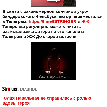
В связи с закономерной кончиной укро-
бандеровского Фейсбука, автор переместился
в Телеграм:
https://t.me/ISTRINGER
и
ЖЖ
.
Теперь вы регулярно можете читать
размышлизмы автора на его канале в
Телеграм и ЖЖ До скорой встречи
Юлия Навальная не справилась с ролью
вдовы героя