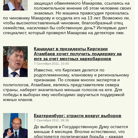
защищал обвиняемого Макарова, ссылаясь на
положительное мнение об этом человеке своих
знакомых. Но машина правосудия проехалась
по чиновнику Макарову и осудила его на 13 лет. Возможно ли,
чтобы высокопоставленный чиновник, благообразный отец
семейства, насиловал бы собственную дочь? Интервью дает
специалист, который проверял Макарова на детекторе лжи.
Кандидат в президенты Киргизии
Атамбаев хочет получить поддержку на
юге за счет местных наркобаронов
7 Сентября 2011, 10:40
Известно, что Киргизия делится по
родоплеменному, клановому и региональному
признакам. По словам многих экспертов и
политологов, Атамбаев, являясь представителем севера
страны, наберет значительно меньше голосов на юге. Для
победы в выборах ему необходимо заручиться поддержкой
южных кланов.
Екатеринбург: страсти вокруг выборов
7 Сентября 2011, 09:38
До выборов в Государственную Думу остается
меньше 4 месяцев. Вполне естественно, что
обостряется политическая борьба – каждая