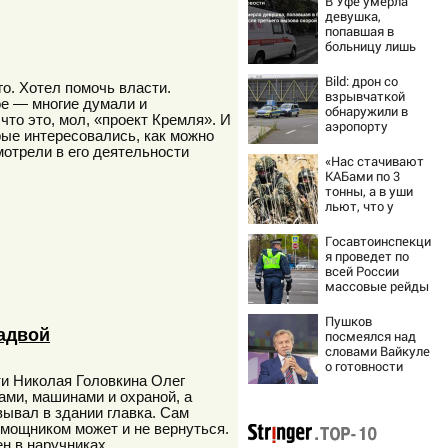
В Уфе умерла
девушка,
попавшая в
больницу лишь
после третьего
вызова скорой
Bild: дрон со
о. Хотел помочь власти.
взрывчаткой
ное — многие думали и
обнаружили в
что это, мол, «проект Кремля». И
аэропорту
рые интересовались, как можно
Лейпцига
мотрели в его деятельности
«Нас стачивают
КАБами по 3
тонны, а в уши
льют, что у
русских «нет
резервов»
Госавтоинспекци
я проведет по
всей России
массовые рейды
с 10 августа
Пушков
Падвой
посмеялся над
словами Вайкуле
о готовности
воевать за
ти Николая Головкина Олег
Латвию
ами, машинами и охраной, а
ывал в здании главка. Сам
помощником может и не вернуться.
н в наручниках.