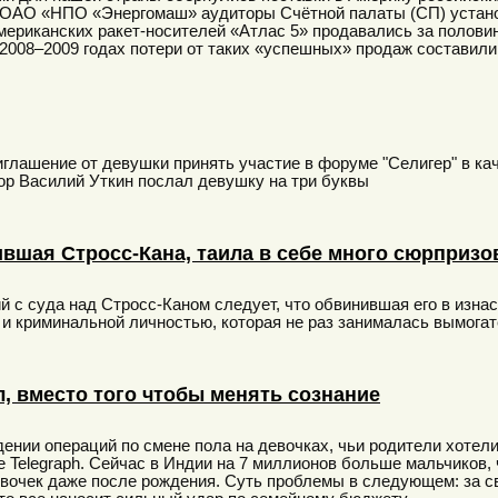
ОАО «НПО «Энергомаш» аудиторы Счётной палаты (СП) установ
мериканских ракет-носителей «Атлас 5» продавались за половин
 2008–2009 годах потери от таких «успешных» продаж составили
иглашение от девушки принять участие в форуме "Селигер" в кач
р Василий Уткин послал девушку на три буквы
вшая Стросс-Кана, таила в себе много сюрпризо
 с суда над Стросс-Каном следует, что обвинившая его в изна
 и криминальной личностью, которая не раз занималась вымогат
, вместо того чтобы менять сознание
ении операций по смене пола на девочках, чьи родители хотели
 Telegraph. Сейчас в Индии на 7 миллионов больше мальчиков,
евочек даже после рождения. Суть проблемы в следующем: за с