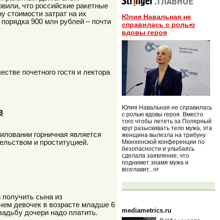
или, что российские ракетные
у стоимости затрат на их
Юлия Навальная не
 порядка 900 млн рублей – почти
справилась с ролью
вдовы героя
естве почетного гостя и лектора
Юлия Навальная не справилась
в
с ролью вдовы героя. Вместо
того чтобы лететь за Полярный
круг разыскивать тело мужа, эта
силовании горничная является
женщина вылезла на трибуну
Мюнхенской конференции по
ельством и проституцией.
безопасности и улыбаясь
сделала заявление, что
поднимет знамя мужа и
возглавит...чт
 получить сына из
 чем девочек в возрасте младше 6
mediametrics.ru
вадьбу дочери надо платить.