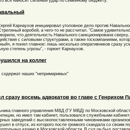
то все наносит сильный удар по семейному бюджету.
авальный
ергей Карнаухов инициировал уголовное дело против Навальног
. Стреляный воробей, а чего-то не рассчитал. "Самое удивитель
ворили, что деятельность Навального санкционирована сверху, 
действия с силовыми структурами, а также госкомпаниями, кото
ный», я понял главное: лишь несколько оперативников сразу ус
ую степень угрозы", - горюет Карнаухов.
ушился на коллег
 содержат наших ”непримиримых”
л сразу восемь адвокатов во главе с Генрихом 
ьника главного управления МВД (ГУ МВД) по Московской облас
илиции, но имел там кабинет, пользовался служебными кабинет
орных заведений с высокопоставленными чиновниками организов
 ушел в отпуск, из которого после громкого скандала со своим 
одпольных казино в Московской области. В суд он был доставле