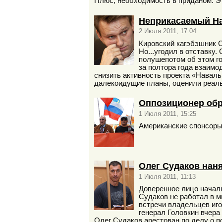
Плюс, необходимость в приданом. Э
Неприкасаемый Н
2 Июля 2011, 17:04
Кировский кагэбэшник С
Но...угодил в отставку
полушепотом об этом го
за полтора года взаимо
снизить активность проекта «Наваль
далекоидущие планы, оценили реальн
Оппозиционер обр
1 Июля 2011, 15:25
Американские спонсоры
Олег Судаков наня
1 Июля 2011, 11:13
Доверенное лицо начал
Судаков не работал в м
встречи владельцев иг
генерал Головкин вчера
Олег Судаков арестован по делу о п