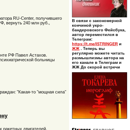
атора RU-Center, получившего
В связи с закономерной
Ф, вернуть 240 млн руб.,
кончиной укро-
бандеровского Фейсбука,
автор переместился в
Телеграм:
https://t.me/ISTRINGER
и
ЖЖ
. Теперь вы
регулярно можете читать
енте РФ Павел Астахов.
размышлизмы автора на
 психиатрической больницы
его канале в Телеграм и
ЖЖ До скорой встречи
раждан: "Какая-то "мощная сила"
ону
 ракетных двигателей.