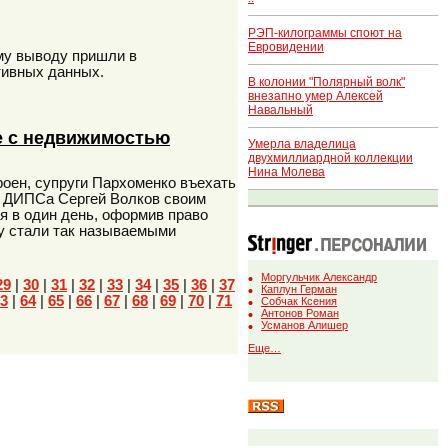
РЭП-килограммы споют на
Евровидении
ому выводу пришли в
тивных данных.
В колонии "Полярный волк"
внезапно умер Алексей
Навальный
е с недвижимостью
Умерла владелица
двухмиллиардной коллекции
Нина Молева
роен, супруги Пархоменко въехать
я ДИПСа Сергей Волков своим
я в один день, оформив право
ну стали так называемыми
Моргульчик Александр
29
|
30
|
31
|
32
|
33
|
34
|
35
|
36
|
37
Каплун Герман
3
|
64
|
65
|
66
|
67
|
68
|
69
|
70
|
71
Собчак Ксения
Антонов Роман
Усманов Алишер
Еще…