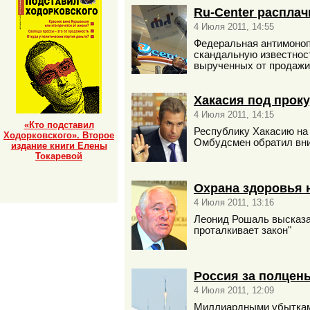
Ru-Center расплач
4 Июля 2011, 14:55
Федеральная антимоноп
скандальную известност
вырученных от продажи
Хакасия под прок
4 Июля 2011, 14:15
«Кто подставил
Республику Хакасию на
Ходорковского». Второе
Омбудсмен обратил вни
издание книги Елены
Токаревой
Охрана здоровья 
4 Июля 2011, 13:16
Леонид Рошаль высказал
проталкивает закон"
Россия за полцен
4 Июля 2011, 12:09
Миллиардными убытками