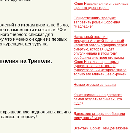
Юлия Навальная не справилась
с ролью вдовы героя
Общественники требуют
запретить роман Сорокина
лений по итогам визита не было,
"Наследие"
ишен возможности въехать в РФ в
ого "черного списка" для
Навальный оставил
у что именно он один из первых
мемуары.Алексей Навальный
онкуренции, цензуру на
написал автобиографию перед
смертью, которая будет
опубликована в этом году,
сообщила в четверг его вдова
пления на Триполи.
Юлия Навальная, раскрыв
существование текста, о
существовании которого знало
только его ближайшее окружен
Новые русские сенсации
Какая компания по доставке
самая отвратительная? Это
СДЭК.
, к крышеванию подпольных казино
Давосские старцы пообещали
 садись в тюрьму!
миру новый мор
Все-таки, Борис Немцов важнее
..