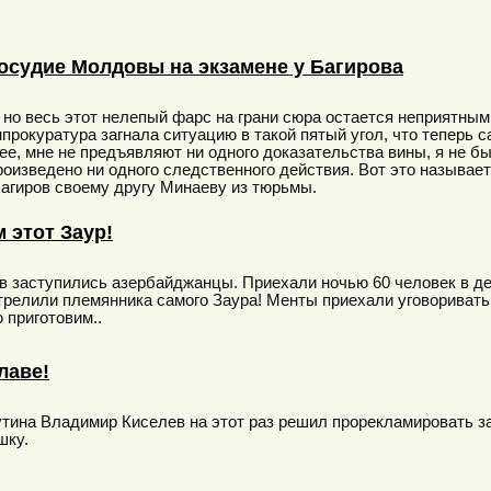
осудие Молдовы на экзамене у Багирова
 но весь этот нелепый фарс на грани сюра остается неприятным
рокуратура загнала ситуацию в такой пятый угол, что теперь са
ее, мне не предъявляют ни одного доказательства вины, я не 
произведено ни одного следственного действия. Вот это называе
Багиров своему другу Минаеву из тюрьмы.
 этот Заур!
в заступились азербайджанцы. Приехали ночью 60 человек в де
трелили племянника самого Заура! Менты приехали уговоривать:
 приготовим..
лаве!
тина Владимир Киселев на этот раз решил прорекламировать за
шку.