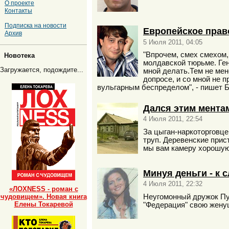
О проекте
Контакты
Подписка на новости
Европейское прав
Архив
5 Июля 2011, 04:05
"Впрочем, смех смехом,
Новотека
молдавской тюрьме. Генп
Загружается, подождите...
мной делать.Тем не мен
допросе, и со мной не 
вульгарным беспределом", - пишет 
Дался этим ментам
4 Июля 2011, 22:54
За цыган-наркоторговце
труп. Деревенские прис
мы вам камеру хорошую
Минуя деньги - к с
4 Июля 2011, 22:32
«ЛОХNESS - роман с
Неугомонный дружок Пу
чудовищем». Новая книга
Елены Токаревой
"Федерация" свою жену