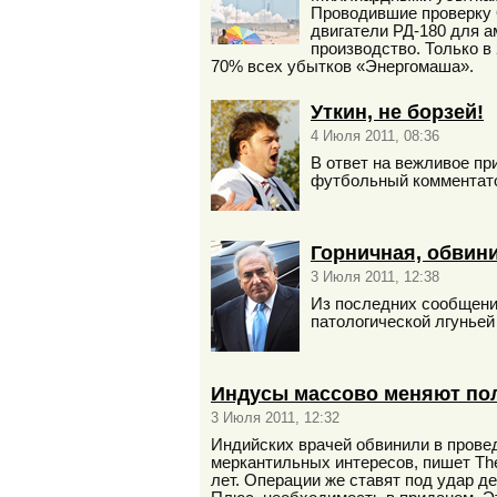
Проводившие проверку 
двигатели РД-180 для а
производство. Только в
70% всех убытков «Энергомаша».
Уткин, не борзей!
4 Июля 2011, 08:36
В ответ на вежливое пр
футбольный комментато
Горничная, обвини
3 Июля 2011, 12:38
Из последних сообщений
патологической лгуньей
Индусы массово меняют пол
3 Июля 2011, 12:32
Индийских врачей обвинили в провед
меркантильных интересов, пишет The
лет. Операции же ставят под удар д