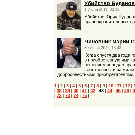
Убийство Буданов
1 Июля 2011, 00:12
Убийство Юрия Буданова
правоохранительных ор
Чиновник мэрии С
30 Июня 2011, 13:43
Когда спустя два года 
в приобретенную ими к
решением передал права
собственности на жилье
добросовестными приобретателями.
1
|
2
|
3
|
4
|
5
|
6
|
7
|
8
|
9
|
10
|
11
|
12
|
|
38
|
39
|
40
|
41
|
42
|
43
|
44
|
45
|
46
|
4
|
72
|
73
|
74
|
75
|