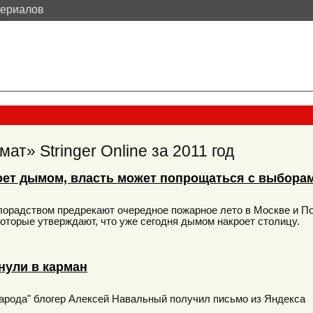
териалов
т» Stringer Online за 2011 год
оет дымом, власть может попрощаться с выбора
лорадством предрекают очередное пожарное лето в Москве и П
оторые утверждают, что уже сегодня дымом накроет столицу.
нули в карман
арода" блогер Алексей Навальный получил письмо из Яндекса