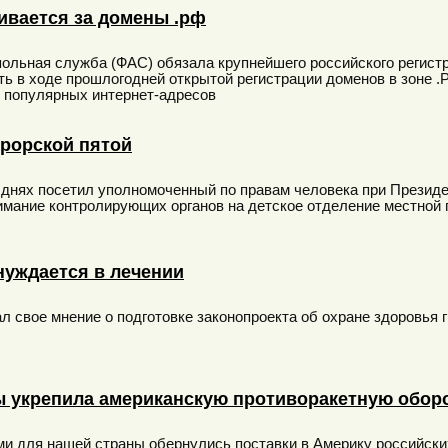
ивается за домены .рф
ольная служба (ФАС) обязала крупнейшего российского регистр
ь в ходе прошлогодней открытой регистрации доменов в зоне .Р
 популярных интернет-адресов
урорской пятой
 днях посетил уполномоченный по правам человека при Презид
мание контролирующих органов на детское отделение местной
нуждается в лечении
 свое мнение о подготовке законопроекта об охране здоровья г
ы укрепила американскую противоракетную обор
 для нашей страны обернулись поставки в Америку российских