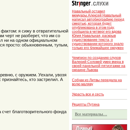
Навальный оставил
мемуары.Алексей Навальный
написал автобиографию перед
смертью, которая будет
опубликована в этом году,
 фактом: я сижу в отвратительной
сообщила в четверг его вдова
м черт не разберет, что им со
Юлия Навальная, раскрыв
существование текста, о
был ни на одном официальном
существовании которого знало
тся просто: обыкновенным, тупым,
только его ближайшее окружен
Чемпион по созданию слухов
Валерий Соловей умер вчера в
своей панельной пятиэтажке на
окраине Львова
ревню, с оружием. Уехали, увозя
 признайтесь, кто застрелил. А
Собчак из Литвы передала на
волю маляву
Украсть все и сесть
Рецепты Путина
 счет благотворительного фонда
Все материалы…