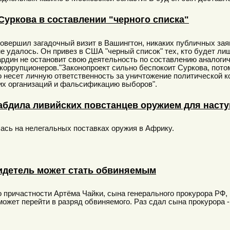
Суркова в составлении "черного списка"
овершил загадочный визит в Вашингтон, никаких публичных заяв
не удалось. Он привез в США "черный список" тех, кто будет л
ардин не остановит свою деятельность по составлению аналогичн
коррупционеров."Законопроект сильно беспокоит Суркова, потом
то несет личную ответственность за уничтожение политической к
их организаций и фальсификацию выборов".
абдила ливийских повстанцев оружием для насту
ась на нелегальных поставках оружия в Африку.
детель может стать обвиняемым
 причастности Артёма Чайки, сына генерального прокурора РФ
может перейти в разряд обвиняемого. Раз сдал сына прокурора -