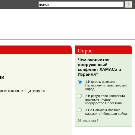
Опрос
Чем окончится
вооруженный
конфликт ХАМАСа и
Израиля?
ми
1.Израиль размажет
Палестину и палестинский
народ
одмосковье. Цитируют
2.В результате конфликта
возникнет новое
государство Палестина
3.На Ближнем Востоке
разразится большая война