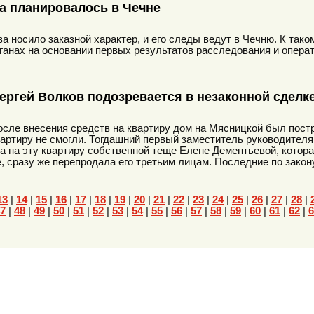
а планировалось в Чечне
 носило заказной характер, и его следы ведут в Чечню. К так
ганах на основании первых результатов расследования и опера
ергей Волков подозревается в незаконной сделк
после внесения средств на квартиру дом на Мясницкой был пост
вартиру не смогли. Тогдашний первый заместитель руководител
 на эту квартиру собственной теще Елене Дементьевой, котора
, сразу же перепродала его третьим лицам. Последние по зако
13
|
14
|
15
|
16
|
17
|
18
|
19
|
20
|
21
|
22
|
23
|
24
|
25
|
26
|
27
|
28
|
7
|
48
|
49
|
50
|
51
|
52
|
53
|
54
|
55
|
56
|
57
|
58
|
59
|
60
|
61
|
62
|
6