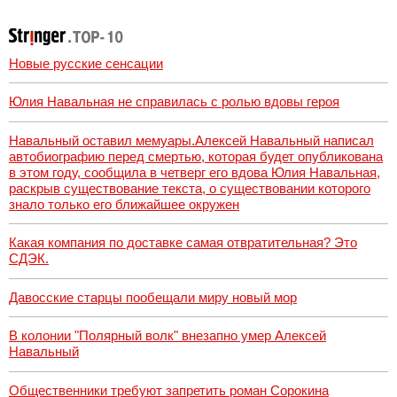
последствия,
атаки на склады
Wildberries,
состояние
пострадавших
Новые русские сенсации
Юлия Навальная не справилась с ролью вдовы героя
Навальный оставил мемуары.Алексей Навальный написал
автобиографию перед смертью, которая будет опубликована
в этом году, сообщила в четверг его вдова Юлия Навальная,
раскрыв существование текста, о существовании которого
знало только его ближайшее окружен
Какая компания по доставке самая отвратительная? Это
СДЭК.
Давосские старцы пообещали миру новый мор
В колонии "Полярный волк" внезапно умер Алексей
Навальный
Общественники требуют запретить роман Сорокина