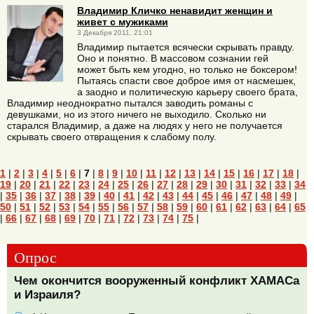
Владимир Кличко ненавидит женщин и
живет с мужиками
3 Декабря 2011, 21:01
Владимир пытается всячески скрывать правду.
Оно и понятно. В массовом сознании гей
может быть кем угодно, но только не боксером!
Пытаясь спасти свое доброе имя от насмешек,
а заодно и политическую карьеру своего брата,
Владимир неоднократно пытался заводить романы с
девушками, но из этого ничего не выходило. Сколько ни
старался Владимир, а даже на людях у него не получается
скрывать своего отвращения к слабому полу.
1
|
2
|
3
|
4
|
5
|
6
|
7
|
8
|
9
|
10
|
11
|
12
|
13
|
14
|
15
|
16
|
17
|
18
|
19
|
20
|
21
|
22
|
23
|
24
|
25
|
26
|
27
|
28
|
29
|
30
|
31
|
32
|
33
|
34
|
35
|
36
|
37
|
38
|
39
|
40
|
41
|
42
|
43
|
44
|
45
|
46
|
47
|
48
|
49
|
50
|
51
|
52
|
53
|
54
|
55
|
56
|
57
|
58
|
59
|
60
|
61
|
62
|
63
|
64
|
65
|
66
|
67
|
68
|
69
|
70
|
71
|
72
|
73
|
74
|
75
|
Опрос
Чем окончится вооруженный конфликт ХАМАСа
и Израиля?