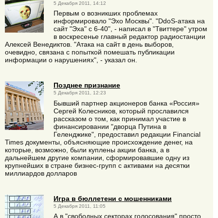
5 Декабря 2011, 14:12
Первым о возникших проблемах
информировало "Эхо Москвы". "DdoS-атака на
сайт "Эха" с 6-40", - написал в "Твиттере" утром
в воскресенье главный редактор радиостанции
Алексей Венедиктов. "Атака на сайт в день выборов,
очевидно, связана с попыткой помешать публикации
информации о нарушениях", - указал он.
Позднее признание
5 Декабря 2011, 12:23
Бывший партнер акционеров банка «Россия»
Сергей Колесников, который прославился
рассказом о том, как принимал участие в
финансировании "дворца Путина в
Геленджике", предоставил редакции Financial
Times документы, объясняющие происхождение денег, на
которые, возможно, были куплены акции банка, а в
дальнейшем другие компании, сформировавшие одну из
крупнейших в стране бизнес-групп с активами на десятки
миллиардов долларов
Игра в бюллетени с мошенниками
5 Декабря 2011, 11:05
А в "свободных секторах голосования" просто