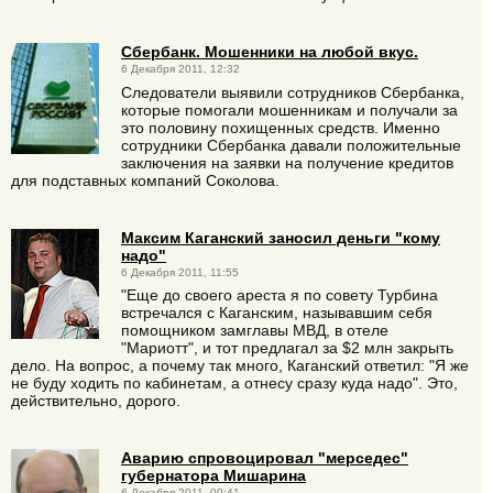
Сбербанк. Мошенники на любой вкус.
6 Декабря 2011, 12:32
Следователи выявили сотрудников Сбербанка,
которые помогали мошенникам и получали за
это половину похищенных средств. Именно
сотрудники Сбербанка давали положительные
заключения на заявки на получение кредитов
для подставных компаний Соколова.
Максим Каганский заносил деньги "кому
надо"
6 Декабря 2011, 11:55
"Еще до своего ареста я по совету Турбина
встречался с Каганским, называвшим себя
помощником замглавы МВД, в отеле
"Мариотт", и тот предлагал за $2 млн закрыть
дело. На вопрос, а почему так много, Каганский ответил: "Я же
не буду ходить по кабинетам, а отнесу сразу куда надо". Это,
действительно, дорого.
Аварию спровоцировал "мерседес"
губернатора Мишарина
6 Декабря 2011, 00:41