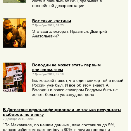
скоту в павильонах ВВЦ пребывая в
полнейшей дезориентации
Вот такие кретины
7 Декабря 2011, 02:23
Это ваш электорат. Нравится, Дмитрий
Анатольевич?
Володин не может стать первым
спикером-геем
7 Декабря 2011, 02:10
Белковский пишет, что один спикер-гей в новой
России уже был. И все об этом знают. А
Володин и вовсе спикером Госдумы быть не
хочет: больно уж занудное дело
В Дагестане сфальсифицировали не только результаты
выборов, но и явку
7 Декабря 2011, 00:08
"По Махачкале, по нашим данным, явка составила до 5%,
однако избирком дает цифру в 80%, в других городах и