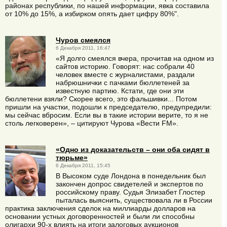
районах республики, по нашей информации, явка составила
от 10% до 15%, а избирком опять дает цифру 80%".
Чуров смеялся
6 Декабря 2011, 16:47
«Я долго смеялся вчера, прочитав на одном из
сайтов историю. Говорят: нас собрали 40
человек вместе с журналистами, раздали
набрюшнички с пачками бюллетеней за
известную партию. Кстати, где они эти
бюллетени взяли? Скорее всего, это фальшивки... Потом
пришли на участки, подошли к председателю, предупредили:
мы сейчас вбросим. Если вы в такие истории верите, то я не
столь легковерен», – цитируют Чурова «Вести FM».
«Одно из доказательств – они оба сидят в
тюрьме»
6 Декабря 2011, 15:45
В Высоком суде Лондона в понедельник был
закончен допрос свидетелей и экспертов по
российскому праву. Судья Элизабет Глостер
пыталась выяснить, существовала ли в России
практика заключения сделок на миллиарды долларов на
основании устных договоренностей и были ли способны
олигархи 90-х влиять на итоги залоговых аукционов