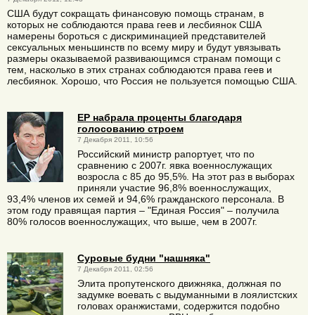
США будут сокращать финансовую помощь странам, в
которых не соблюдаются права геев и лесбиянок США
намерены бороться с дискриминацией представителей
сексуальных меньшинств по всему миру и будут увязывать
размеры оказываемой развивающимся странам помощи с
тем, насколько в этих странах соблюдаются права геев и
лесбиянок. Хорошо, что Россия не пользуется помощью США.
ЕР набрала проценты благодаря
голосованию строем
7 Декабря 2011, 10:56
Российский министр рапортует, что по
сравнению с 2007г. явка военнослужащих
возросла с 85 до 95,5%. На этот раз в выборах
приняли участие 96,8% военнослужащих,
93,4% членов их семей и 94,6% гражданского персонала. В
этом году правящая партия – "Единая Россия" – получила
80% голосов военнослужащих, что выше, чем в 2007г.
Суровые будни "нашняка"
7 Декабря 2011, 02:56
Элита пропутенского движняка, должная по
задумке воевать с выдуманными в лоялистских
головах оранжистами, содержится подобно