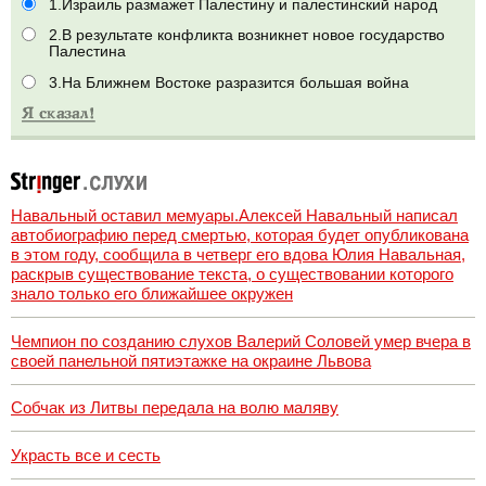
1.Израиль размажет Палестину и палестинский народ
2.В результате конфликта возникнет новое государство
Палестина
3.На Ближнем Востоке разразится большая война
Навальный оставил мемуары.Алексей Навальный написал
автобиографию перед смертью, которая будет опубликована
в этом году, сообщила в четверг его вдова Юлия Навальная,
раскрыв существование текста, о существовании которого
знало только его ближайшее окружен
Чемпион по созданию слухов Валерий Соловей умер вчера в
своей панельной пятиэтажке на окраине Львова
Собчак из Литвы передала на волю маляву
Украсть все и сесть