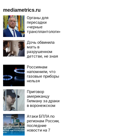
mediametrics.ru
Органы для
пересадки
«черные
трансплантологи»
извлекали у еще
живых пациентов
Дочь обвинила
мать в
разрушенном
детстве, не зная
всей правды о
своём отце -
Россиянам
история одной
напомнили, что
семьи
газовые приборы
нельзя
ремонтировать
самостоятельно
Приговор
американцу
Гилману за драки
в воронежском
СИЗО
потребовали
Атаки БПЛА по
ужесточить -
регионам России,
Новости на
последние
Вести.ru
новости на 7
августа 2026: