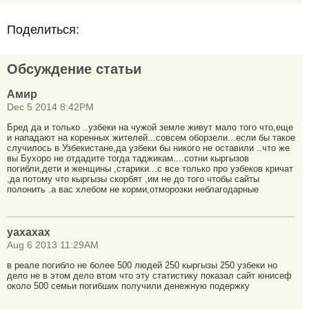
Поделиться:
Обсуждение статьи
Амир
Dec 5 2014 8:42PM
Бред да и только ..узбеки на чужой земле живут мало того что,еще
и нападают на коренных жителей...совсем оборзели...если бы такое
случилось в Узбекистане,да узбеки бы никого не оставили ..что же
вы Бухоро не отдадите тогда таджикам....сотни кыргызов
погибли,дети и женщины ,старики...с все только про узбеков кричат
,да потому что кыргызы скорбят ,им не до того чтобы сайты
полонить .а вас хлебом не корми,отморозки неблагодарные
уахахах
Aug 6 2013 11:29AM
в реале погибло не более 500 людей 250 кыргызы 250 узбеки но
дело не в этом дело втом что эту статистику показал сайт юнисеф
около 500 семьи погибших получили денежную подержку