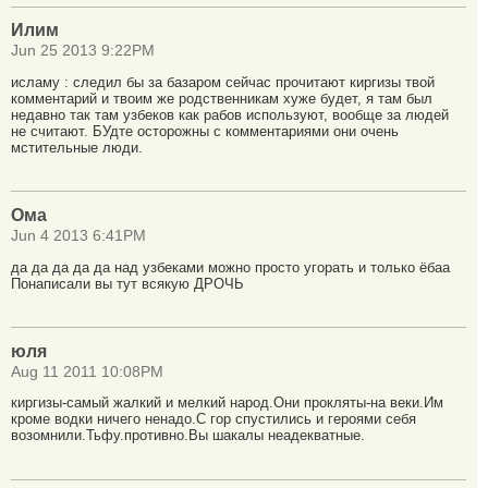
Илим
Jun 25 2013 9:22PM
исламу : следил бы за базаром сейчас прочитают киргизы твой
комментарий и твоим же родственникам хуже будет, я там был
недавно так там узбеков как рабов используют, вообще за людей
не считают. БУдте осторожны с комментариями они очень
мстительные люди.
Ома
Jun 4 2013 6:41PM
да да да да да над узбеками можно просто угорать и только ёбаа
Понаписали вы тут всякую ДРОЧЬ
юля
Aug 11 2011 10:08PM
киргизы-самый жалкий и мелкий народ.Они прокляты-на веки.Им
кроме водки ничего ненадо.С гор спустились и героями себя
возомнили.Тьфу.противно.Вы шакалы неадекватные.