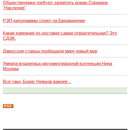
Общественники требуют запретить роман Сорокина
"Наследие"
РЭП-килограммы споют на Евровидении
Какая компания по доставке самая отвратительная? Это
СДЭК.
Давосские старцы пообещали миру новый мор
Умерла владелица двухмиллиардной коллекции Нина
Молева
Все-таки, Борис Немцов важнее ..