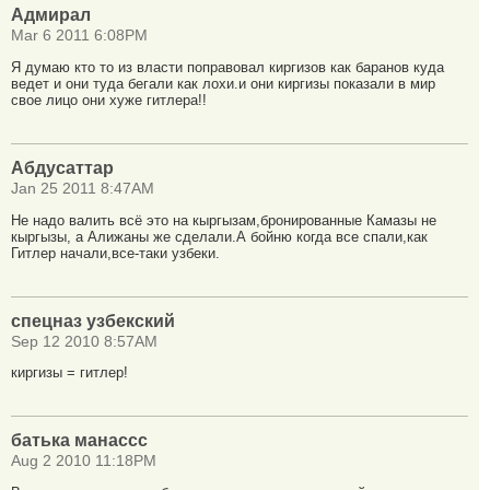
Адмирал
Mar 6 2011 6:08PM
Я думаю кто то из власти поправовал киргизов как баранов куда
ведет и они туда бегали как лохи.и они киргизы показали в мир
свое лицо они хуже гитлера!!
Абдусаттар
Jan 25 2011 8:47AM
Не надо валить всё это на кыргызам,бронированные Камазы не
кыргызы, а Алижаны же сделали.А бойню когда все спали,как
Гитлер начали,все-таки узбеки.
спецназ узбекский
Sep 12 2010 8:57AM
киргизы = гитлер!
батька манассс
Aug 2 2010 11:18PM