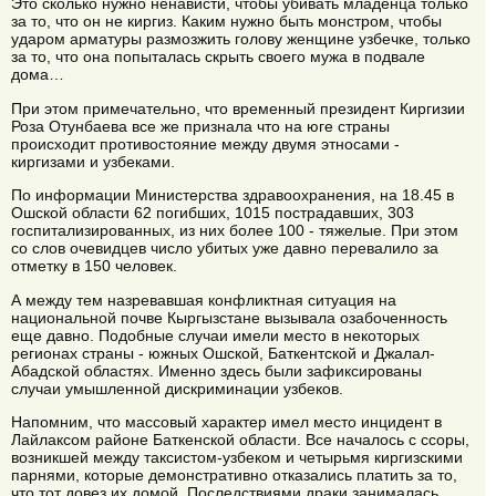
Это сколько нужно ненависти, чтобы убивать младенца только
за то, что он не киргиз. Каким нужно быть монстром, чтобы
ударом арматуры размозжить голову женщине узбечке, только
за то, что она попыталась скрыть своего мужа в подвале
дома…
При этом примечательно, что временный президент Киргизии
Роза Отунбаева все же признала что на юге страны
происходит противостояние между двумя этносами -
киргизами и узбеками.
По информации Министерства здравоохранения, на 18.45 в
Ошской области 62 погибших, 1015 пострадавших, 303
госпитализированных, из них более 100 - тяжелые. При этом
со слов очевидцев число убитых уже давно перевалило за
отметку в 150 человек.
А между тем назревавшая конфликтная ситуация на
национальной почве Кыргызстане вызывала озабоченность
еще давно. Подобные случаи имели место в некоторых
регионах страны - южных Ошской, Баткентской и Джалал-
Абадской областях. Именно здесь были зафиксированы
случаи умышленной дискриминации узбеков.
Напомним, что массовый характер имел место инцидент в
Лайлаксом районе Баткенской области. Все началось с ссоры,
возникшей между таксистом-узбеком и четырьмя киргизскими
парнями, которые демонстративно отказались платить за то,
что тот довез их домой. Последствиями драки занималась