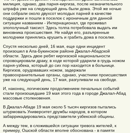
милиция, однако, два парня-киргиза, после незначительного
штрафа уже на следующий день были дома. Этой же ночью
они собрали около двухсот молодых парней в качестве
поддержки и пошли в поселок с ироничным для данной
ситуации названием - Интернационал, где проживал
злополучный таксист. Здесь толпа потребовала выдать им
виновника происшествия. Не найдя его, разъяренные
молодчики принялись крушить и грабить дома в поселке.
Спустя несколько дней, 16 мая, еще одни инцидент
произошел в Ала-Букинском районе Джалал-Абадской
области. Здесь двое ребят киргизской национальности
спровоцировали драку, в ходе которой ударили в грудь ножом
парня-узбека, который до сих пор находится в больнице.
Киргизов, орудовавших ножом, задержали
правоохранительные органы, однако, участники происшествия
уже на следующий день, 17 мая, разгуливали на свободе.
И, наконец, логическим продолжением печальных событий
стали произошедшие 19 мая этого года в городе Джалал-Абад
массовые столкновения.
В Джалал-Абаде 19 мая около 5 тысяч киргизов пытались
штурмовать Университет дружбы народов, в котором
забаррикадировались представители узбекской общины.
А между тем, в сложившейся ситуации тревога жителей, к
примеру, Ошской области вполне обоснована - в памяти