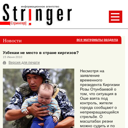
Новости
все материалы раздела
Узбекам не место в стране киргизов?
15 Июня 2010
Версия для печати
Несмотря на
заявление
временного
президента Киргизии
Розы Отунбаевой о
том, что ситуация в
Оше взята под
контроль, жители
города сообщают о
непрекращающейся
стрельбе. О
масштабах резни
можно судить и по