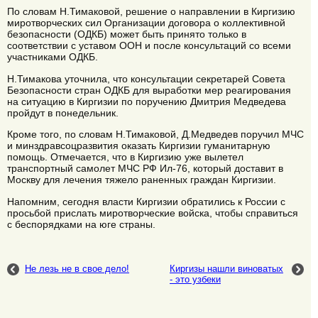
По словам Н.Тимаковой, решение о направлении в Киргизию
миротворческих сил Организации договора о коллективной
безопасности (ОДКБ) может быть принято только в
соответствии с уставом ООН и после консультаций со всеми
участниками ОДКБ.
Н.Тимакова уточнила, что консультации секретарей Совета
Безопасности стран ОДКБ для выработки мер реагирования
на ситуацию в Киргизии по поручению Дмитрия Медведева
пройдут в понедельник.
Кроме того, по словам Н.Тимаковой, Д.Медведев поручил МЧС
и минздравсоцразвития оказать Киргизии гуманитарную
помощь. Отмечается, что в Киргизию уже вылетел
транспортный самолет МЧС РФ Ил-76, который доставит в
Москву для лечения тяжело раненных граждан Киргизии.
Напомним, сегодня власти Киргизии обратились к России с
просьбой прислать миротворческие войска, чтобы справиться
с беспорядками на юге страны.
Не лезь не в свое дело!
Киргизы нашли виноватых
- это узбеки