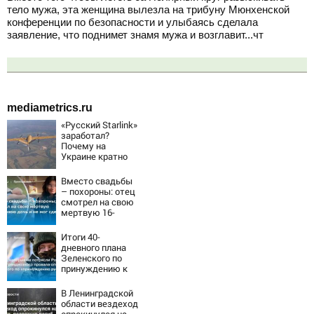
тело мужа, эта женщина вылезла на трибуну Мюнхенской
конференции по безопасности и улыбаясь сделала
заявление, что поднимет знамя мужа и возглавит...чт
mediametrics.ru
«Русский Starlink»
заработал?
Почему на
Украине кратно
увеличилась
точность
Вместо свадьбы
попаданий по
– похороны: отец
объектам ВСУ
смотрел на свою
мертвую 16-
летнюю дочь и не
мог сдержать
Итоги 40-
слезы
дневного плана
Зеленского по
принуждению к
миру: как
ответила Россия,
В Ленинградской
полный разбор
области вездеход
провала операции