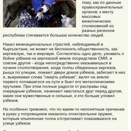
тому, как по данным
правоохранительных
органов, к месту
массовых
межэтнических
столкновений из
разных регионов
республики стягивается большое количество людей.
Накал межнациональных страстей, наблюдаемый в
Кыргызстане, не может не беспокоить общественность, как
киргизскую, так и мировую. Согласитесь одно дело, узнавать о
бойне узбеков на киргизской земле посредством СМИ, и
совсем другое - когда непосредственно оказываешься в
пучине столпотворения, когда толпы обкуренных киргизов,
рыща по улицам, ломают двери домов узбеков, забегают в них
и, выкрикивая слова "смерть узбекам", валят на землю
первого попавшегося на пути и бьют его металлическими
прутьями. При этом полные радости от расправы над
очередным узбеком, начинают хвастаться друг перед другом,
какие они мужественные и сильные, и кто больше уложил
узбеков.
Но особенно тревожно, что по каким-то непонятным причинам
в руках у погромщиков оказалось огнестрельное оружие,
которым опьяненная толпа отстреливает показавшихся на
улице узбеков.