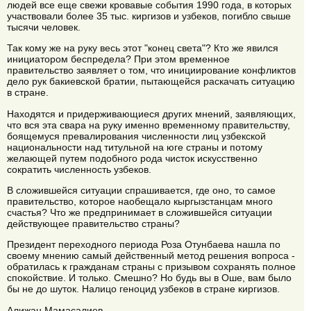
людей все еще свежи кровавые события 1990 года, в которых
участвовали более 35 тыс. киргизов и узбеков, погибло свыше
тысячи человек.
Так кому же на руку весь этот "конец света"? Кто же явился
инициатором беспредела? При этом временное
правительство заявляет о том, что инициирование конфликтов
дело рук бакиевской братии, пытающейся раскачать ситуацию
в стране.
Находятся и придерживающиеся других мнений, заявляющих,
что вся эта свара на руку именно временному правительству,
боящемуся превалирования численности лиц узбекской
национальности над титульной на юге страны и потому
желающей путем подобного рода чисток искусственно
сократить численность узбеков.
В сложившейся ситуации спрашивается, где оно, то самое
правительство, которое наобещало кыргызстанцам много
счастья? Что же предпринимает в сложившейся ситуации
действующее правительство страны?
Президент переходного периода Роза Отунбаева нашла по
своему мнению самый действенный метод решения вопроса -
обратилась к гражданам страны с призывом сохранять полное
спокойствие. И только. Смешно? Но будь вы в Оше, вам было
бы не до шуток. Налицо геноцид узбеков в стране киргизов.
Алижан Мамасалиев