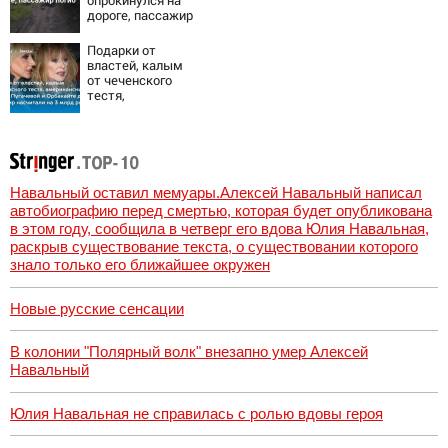
опрокинулся на
Украины от
дороге, пассажир
военкора Коца
погиб
Подарки от
властей, калым
от чеченского
тестя,
американские
хатки: у
Пугачевой и
Орбакайте домов
и квартир
насчитали на 3
Навальный оставил мемуары.Алексей Навальный написал
млрд рублей
автобиографию перед смертью, которая будет опубликована
в этом году, сообщила в четверг его вдова Юлия Навальная,
раскрыв существование текста, о существовании которого
знало только его ближайшее окружен
Новые русские сенсации
В колонии "Полярный волк" внезапно умер Алексей
Навальный
Юлия Навальная не справилась с ролью вдовы героя