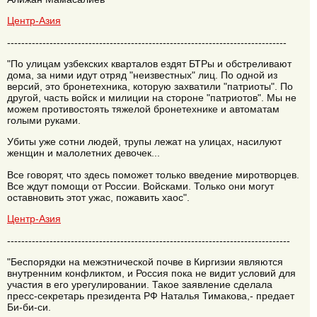
Центр-Азия
-------------------------------------------------------------------------------
"По улицам узбекских кварталов ездят БТРы и обстреливают
дома, за ними идут отряд "неизвестных" лиц. По одной из
версий, это бронетехника, которую захватили "патриоты". По
другой, часть войск и милиции на стороне "патриотов". Мы не
можем противостоять тяжелой бронетехнике и автоматам
голыми руками.
Убиты уже сотни людей, трупы лежат на улицах, насилуют
женщин и малолетних девочек...
Все говорят, что здесь поможет только введение миротворцев.
Все ждут помощи от России. Войсками. Только они могут
оставновить этот ужас, пожавить хаос".
Центр-Азия
--------------------------------------------------------------------------------
"Беспорядки на межэтнической почве в Киргизии являются
внутренним конфликтом, и Россия пока не видит условий для
участия в его урегулировании. Такое заявление сделала
пресс-секретарь президента РФ Наталья Тимакова,- предает
Би-би-си.