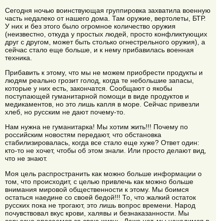
Сегодня ночью воинствующая группировка захватила военную
часть недалеко от нашего дома. Там оружие, вертолеты, БТР.
У них и без этого было огромное количество оружия
(неизвестно, откуда у простых людей, просто конфликтующих
друг с другом, может быть столько огнестрельного оружия), а
сейчас стало еще больше, и к нему прибавилась военная
техника.
Прибавить к этому, что мы не можем приобрести продукты и
людям реально грозит голод, когда те небольшие запасы,
которые у них есть, закончатся. Сообщают о якобы
поступающей гуманитарной помощи в виде продуктов и
медикаментов, но это лишь капля в море. Сейчас привезли
хлеб, но русским не дают почему-то.
Нам нужна не гуманитарка! Мы хотим жить!!! Почему по
российским новостям передают, что обстановка
стабилизировалась, когда все стало еще хуже? Ответ один:
кто-то не хочет, чтобы об этом знали. Или просто делают вид,
что не знают.
Моя цель распространить как можно больше информации о
том, что происходит, с целью привлечь как можно больше
внимания мировой общественности к этому. Мы боимся
остаться наедине со своей бедой!!! То, что жалкий остаток
русских пока не трогают, это лишь вопрос времени. Народ
почувствовал вкус крови, халявы и безнаказанности. Мы
серьезно опасаемся за свою жизнь. Даже нет, мы находимся в