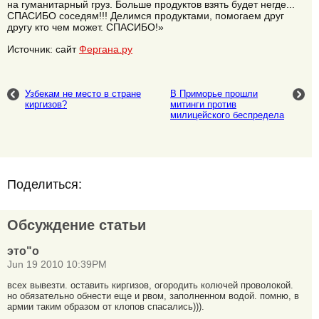
на гуманитарный груз. Больше продуктов взять будет негде...
СПАСИБО соседям!!! Делимся продуктами, помогаем друг
другу кто чем может. СПАСИБО!»
Источник: сайт
Фергана.ру
Узбекам не место в стране
В Приморье прошли
киргизов?
митинги против
милицейского беспредела
Поделиться:
Обсуждение статьи
это"о
Jun 19 2010 10:39PM
всех вывезти. оставить киргизов, огородить колючей проволокой.
но обязательно обнести еще и рвом, заполненном водой. помню, в
армии таким образом от клопов спасались))).