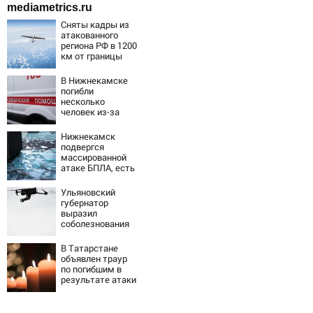
mediametrics.ru
Сняты кадры из
атакованного
региона РФ в 1200
км от границы
В Нижнекамске
погибли
несколько
человек из-за
массированной
атаки БПЛА
Нижнекамск
подвергся
массированной
атаке БПЛА, есть
погибшие
Ульяновский
губернатор
выразил
соболезнования
семьям погибших
в Нижнекамске
В Татарстане
объявлен траур
по погибшим в
результате атаки
БПЛА на
Нижнекамск