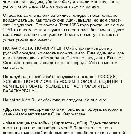
чем, зашли в их дом, убили собаку и угнали машину, наши
успели спрятаться. В этот момент зажгли их дом.
Опасаясь за жизнь, они затаились, ожидая, пока толпа не
пойдет дальше. Как только они ушли, вышли, но дом спасти
уже не удалось. Его сожгли. Тетя 1956 года рождения ее муж
1951-го и их 5-летняя внучка - все остались без ничего. Даже
кофточки вытащить не успели. Бежать не могут, так как на
улице угроза для жизни.
ПОЖАЛУЙСТА, ПОМОГИТЕ!!!!! Они спрятались дома у
русской соседки, но сегодня сожгли и его. Еще один дом, где
они отсиживались, обстреляли. Света нет, воды нет. Еды нет.
Сотовые телефоны «садятся» по очереди. Уже не можем
связаться.
Пожалуйста, не забывайте о русских и татарах. РОССИЯ,
УСЛЫШЬ, ПОМОГИ,ОЧЕНЬ МОЛИМ, ПОМОГИ. ЛЮДИ НИ В
ЧЕМ НЕ ВИНОВАТЫ. УСЛЫШЬТЕ НАС. ПОМОГИТЕ И
БАЗАРКУРГАНУ».
На сайте Kleo.Ru опубликовано следующее письмо:
«Друзья, эту информацию мне прислала подруга, которая в
данный момент живет в Оше, Кыргызстан.
«Мы в эпицентре войны (Киргизстан, г.Ош). Здесь творится
что-то страшное, невообразимое!!! Поразительно, но в
средствах массовой информации не сообщается и о десятой