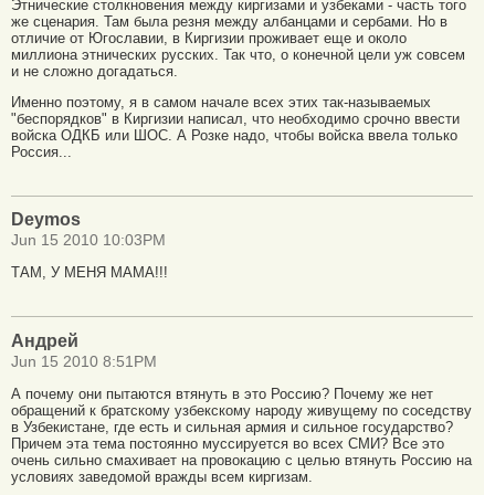
Этнические столкновения между киргизами и узбеками - часть того
же сценария. Там была резня между албанцами и сербами. Но в
отличие от Югославии, в Киргизии проживает еще и около
миллиона этнических русских. Так что, о конечной цели уж совсем
и не сложно догадаться.
Именно поэтому, я в самом начале всех этих так-называемых
"беспорядков" в Киргизии написал, что необходимо срочно ввести
войска ОДКБ или ШОС. А Розке надо, чтобы войска ввела только
Россия...
Deymos
Jun 15 2010 10:03PM
ТАМ, У МЕНЯ МАМА!!!
Андрей
Jun 15 2010 8:51PM
А почему они пытаются втянуть в это Россию? Почему же нет
обращений к братскому узбекскому народу живущему по соседству
в Узбекистане, где есть и сильная армия и сильное государство?
Причем эта тема постоянно муссируется во всех СМИ? Все это
очень сильно смахивает на провокацию с целью втянуть Россию на
условиях заведомой вражды всем киргизам.