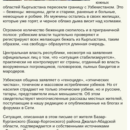
южных
областей Кыргызстана пересекли границу с Узбекистаном. Это
– беженцы: женщины, дети и старики, раненые и больные,
немощные и робкие. Их мужчины остались в своих жилищах,
которые уже горят, и черное облако дыма висит над холмами.
Огромное количество беженцев скопилось и в приграничной
полосе: узбекские власти тщательно проверяют и
регистрируют всех желающих бежать из Кыргызстана, таким
образом, «на свободу» образуется длинная очередь.
Центральная власть республики, несмотря на заявления
официальных лиц о том, что «ситуация стабилизируется»,
практически не контролирует юг страны, отданный во власть
вооруженных погромщиков, головорезов, пьяных бандитов и
мародеров.
Узбекская община заявляет о «геноциде», «этнических
чистках», точечном и массовом истреблении узбеков. Но от
насилия страдают не только этнические узбеки, но и русские,
татары, представители иных меньшинств. Об этом
свидетельствуют многочисленные рассказы местных жителей,
поступающие в нашу редакцию и опубликованные на блогах и
форумах в Сети.
Ситуация, описанная в этом письме от жителя Базар-
Курганского (Базар-Коргонского) района Джалал-Абадской
области, подтверждается и собственными источниками