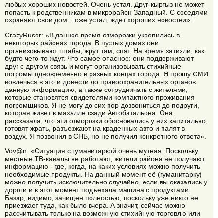
любых хороших новостей. Очень устал. Друг-кыргыз не может
попасть к родственникам в микрорайон Западный. С соседями
охраняют свой дом. Тоже устал, ждет хороших новостей».
CrazyRuser: «В данное время отморозки укрепились в
некоторых районах города. В пустых домах они
организовывают штабы, жрут там, спят. На время затихли, как
будто чего-то ждут. Что самое опасное: они поддерживают
друг с другом связь и могут организовывать стихийные
погромы одновременно в разных концах города. Я прошу СМИ
вовлечься в это и донести до правоохранительных органов
данную информацию, а также сотрудничать с жителями,
которые становятся свидетелями компактного проживания
погромщиков. Я не могу до сих пор дозвониться до подруги,
которая живет в махалле сзади Автобатальона. Она
рассказала, что эти отморозки обосновались у них капитально,
готовят жрать, разъезжают на краденных авто и палят в
воздух. Я позвонил в СНБ, но не получил конкретного ответа».
Vov@n: «Ситуация с гуманитаркой очень мутная. Поскольку
местные ТВ-каналы не работают, жители района не получают
информацию - где, когда, на каких условиях можно получить
необходимые продукты. На данный момент её (гуманитарку)
можно получить исключительно случайно, если вы оказались у
дороги и в этот момент подъехала машина с продуктами.
Базар, видимо, зачищен полностью, поскольку уже никто не
приезжает туда, как было вчера. А значит, сейчас можно
рассчитывать только на возможную стихийную торговлю или