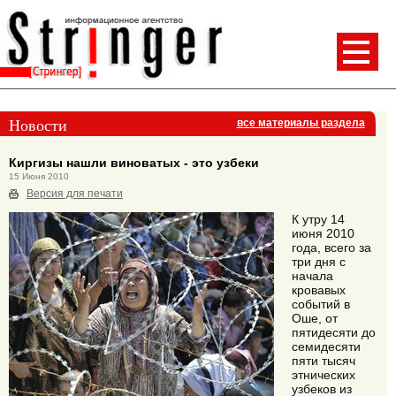
Новости
все материалы раздела
Киргизы нашли виноватых - это узбеки
15 Июня 2010
Версия для печати
К утру 14
июня 2010
года, всего за
три дня с
начала
кровавых
событий в
Оше, от
пятидесяти до
семидесяти
пяти тысяч
этнических
узбеков из