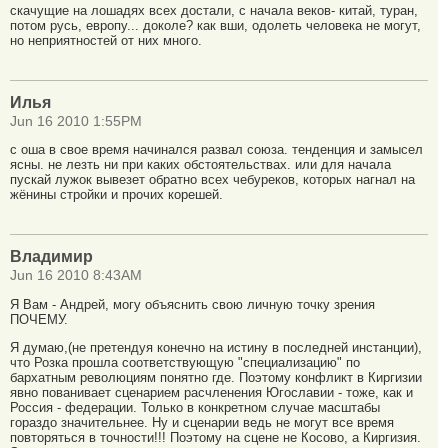
скачущие на лошадях всех достали, с начала веков- китай, туран,
потом русь, европу... доколе? как вши, одолеть человека не могут,
но неприятностей от них много.
Илья
Jun 16 2010 1:55PM
c оша в свое время начинался развал союза. тенденция и замысел
ясны. не лезть ни при каких обстоятельствах. или для начала
пускай лужок вывезет обратно всех чебуреков, которых нагнал на
жёнины стройки и прочих корешей.
Владимир
Jun 16 2010 8:43AM
Я Вам - Андрей, могу объяснить свою личную точку зрения
ПОЧЕМУ.
Я думаю,(не претендуя конечно на истину в последней инстанции),
что Розка прошла соответствующую "специализацию" по
бархатным революциям понятно где. Поэтому конфликт в Киргизии
явно пованивает сценарием расчленения Югославии - тоже, как и
Россия - федерации. Только в конкретном случае масштабы
гораздо значительнее. Ну и сценарии ведь не могут все время
повторяться в точности!!! Поэтому на сцене не Косово, а Киргизия.