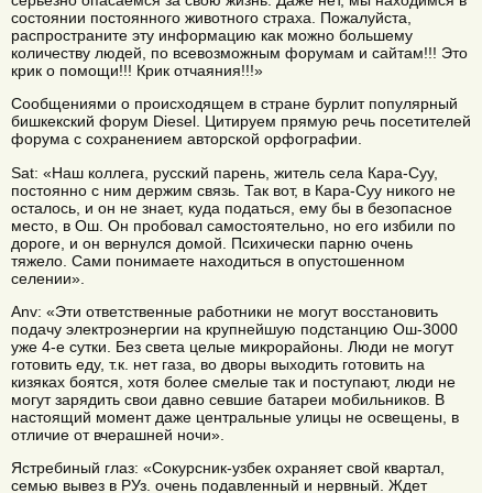
состоянии постоянного животного страха. Пожалуйста,
распространите эту информацию как можно большему
количеству людей, по всевозможным форумам и сайтам!!! Это
крик о помощи!!! Крик отчаяния!!!»
Сообщениями о происходящем в стране бурлит популярный
бишкекский форум Diesel. Цитируем прямую речь посетителей
форума с сохранением авторской орфографии.
Sat: «Наш коллега, русский парень, житель села Кара-Суу,
постоянно с ним держим связь. Так вот, в Кара-Суу никого не
осталось, и он не знает, куда податься, ему бы в безопасное
место, в Ош. Он пробовал самостоятельно, но его избили по
дороге, и он вернулся домой. Психически парню очень
тяжело. Сами понимаете находиться в опустошенном
селении».
Anv: «Эти ответственные работники не могут восстановить
подачу электроэнергии на крупнейшую подстанцию Ош-3000
уже 4-е сутки. Без света целые микрорайоны. Люди не могут
готовить еду, т.к. нет газа, во дворы выходить готовить на
кизяках боятся, хотя более смелые так и поступают, люди не
могут зарядить свои давно севшие батареи мобильников. В
настоящий момент даже центральные улицы не освещены, в
отличие от вчерашней ночи».
Ястребиный глаз: «Сокурсник-узбек охраняет свой квартал,
семью вывез в РУз. очень подавленный и нервный. Ждет