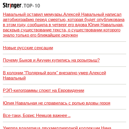
Навальный оставил мемуары.Алексей Навальный написал
автобиографию перед смертью, которая будет опубликована
в этом году, сообщила в четверг его вдова Юлия Навальная,
раскрыв существование текста, о существовании которого
знало только его ближайшее окружен
Новые русские сенсации
Почему Быков и Акунин купились на розыгрыш?
В колонии "Полярный волк" внезапно умер Алексей
Навальный
РЭП-килограммы споют на Евровидении
Юлия Навальная не справилась с ролью вдовы героя
Все-таки, Борис Немцов важнее ..
Умерла владелица двухмиллиардной коллекции Нина