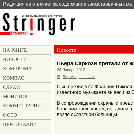
Pедакция не отвечает за содержание заимствованных ма
Новости
НА РИНГЕ
НОВОСТИ
Пьера Саркози прятали от 
КОМПРОМАТ
26 Января 2012
КОМПАС
Версия для печати
СЛУХИ
Сын президента Франции Николя С
известного музыканта вывели из О
МОНИТОР
В сопровождении охраны и предста
КОММЕНТАРИИ
большим капюшоном, посадили в б
возле областной больницы.
ФОТО
ПЕРСОНАЛИИ