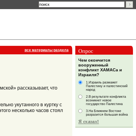
Опрос
все материалы раздела
Чем окончится
вооруженный
конфликт ХАМАСа и
Израиля?
1.Израиль размажет
Палестину и палестинский
мской» рассказывает, что
народ
2.В результате конфликта
возникнет новое
льно укутанного в куртку с
государство Палестина
того несколько часов стоял
3.На Ближнем Востоке
разразится большая война