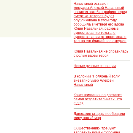
Навальный оставил
мемуары.Алексей Навальный
написал автобиографию перед
смертью, которая будет
опубликована в этом году,
сообщила в четверг его вдова
Юлия Навальная, раскрыв
существование текста, о
существовании которого знало
только его ближайшее окружен
Юлия Навальная не справилась
с ролью вдовы героя
Новые русские сенсации
В колонии "Полярный волк"
внезапно умер Алексей
Навальный
Какая компания по доставке
самая отвратительная? Это
СДЭК.
Давосские старцы пообещали
миру новый мор
Общественники требуют
запретить роман Сорокина