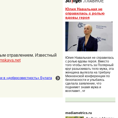
Юлия Навальная не
справилась с ролью
вдовы героя
вым отравлением. Известный
Юлия Навальная не справилась
mskaya.net
с ролью вдовы героя. Вместо
того чтобы лететь за Полярный
круг разыскивать тело мужа, эта
женщина вылезла на трибуну
Мюнхенской конференции по
и в «добросовестность» Булата
безопасности и улыбаясь
сделала заявление, что
поднимет знамя мужа и
возглавит...чт
mediametrics.ru