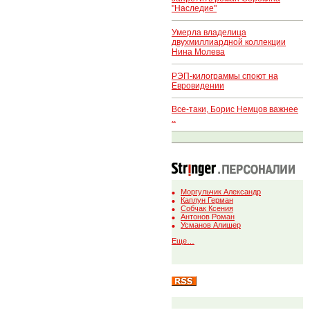
"Наследие"
Умерла владелица
двухмиллиардной коллекции
Нина Молева
РЭП-килограммы споют на
Евровидении
Все-таки, Борис Немцов важнее
..
Моргульчик Александр
Каплун Герман
Собчак Ксения
Антонов Роман
Усманов Алишер
Еще…