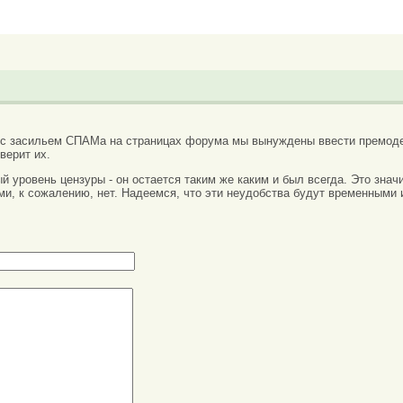
 с засильем СПАМа на страницах форума мы вынуждены ввести премоде
верит их.
вый уровень цензуры - он остается таким же каким и был всегда. Это зн
ми, к сожалению, нет. Надеемся, что эти неудобства будут временными 