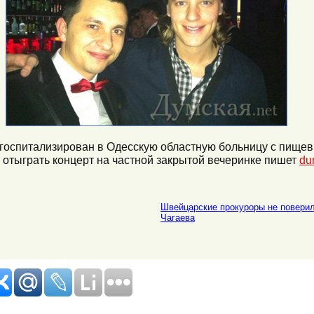
 госпитализирован в Одесскую областную больницу с пище
 отыграть концерт на частной закрытой вечеринке пишет
du
Швейцарские прокуроры не поверил
Чагаева