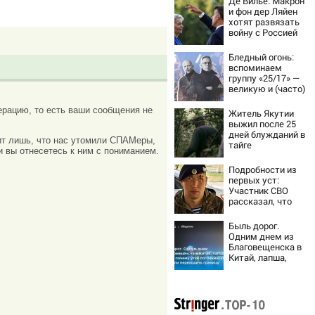
Де Вилье: Макрон
и фон дер Ляйен
хотят развязать
войну с Россией
Бледный огонь:
вспоминаем
группу «25/17» —
великую и (часто)
ужасную
рацию, то есть ваши сообщения не
Житель Якутии
выжил после 25
дней блужданий в
ачит лишь, что нас утомили СПАМеры,
тайге
и вы отнесетесь к ним с пониманием.
Подробности из
первых уст:
Участник СВО
рассказал, что
спасло его в
схватке с
Быль дорог.
медведем
Одним днем из
Благовещенска в
Китай, лапша,
мемы, и почему
утке по-пекински
запретили
переходить
границу