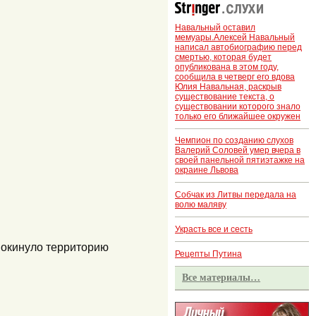
Навальный оставил
мемуары.Алексей Навальный
написал автобиографию перед
смертью, которая будет
опубликована в этом году,
сообщила в четверг его вдова
Юлия Навальная, раскрыв
существование текста, о
существовании которого знало
только его ближайшее окружен
Чемпион по созданию слухов
Валерий Соловей умер вчера в
своей панельной пятиэтажке на
окраине Львова
Собчак из Литвы передала на
волю маляву
Украсть все и сесть
покинуло территорию
Рецепты Путина
Все материалы…