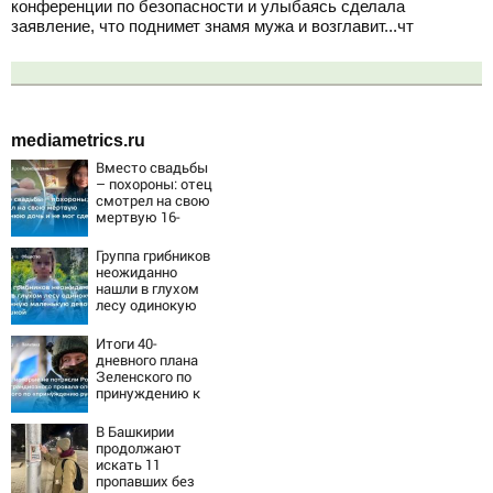
конференции по безопасности и улыбаясь сделала
заявление, что поднимет знамя мужа и возглавит...чт
mediametrics.ru
Вместо свадьбы
– похороны: отец
смотрел на свою
мертвую 16-
летнюю дочь и не
мог сдержать
Группа грибников
слезы
неожиданно
нашли в глухом
лесу одинокую
испуганную
маленькую
Итоги 40-
девочку с
дневного плана
игрушкой
Зеленского по
принуждению к
миру: как
ответила Россия,
В Башкирии
полный разбор
продолжают
провала операции
искать 11
Украины от
пропавших без
военкора Коца