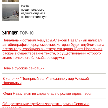
вести
РСЧС
предупредила о
надвигающемся
на Волгоградскую
область шторме
Навальный оставил мемуары.Алексей Навальный написал
автобиографию перед смертью, которая будет опубликована
в этом году, сообщила в четверг его вдова Юлия Навальная,
раскрыв существование текста, о существовании которого
знало только его ближайшее окружен
Новые русские сенсации
В колонии "Полярный волк" внезапно умер Алексей
Навальный
Юлия Навальная не справилась с ролью вдовы героя
Общественники требуют запретить роман Сорокина