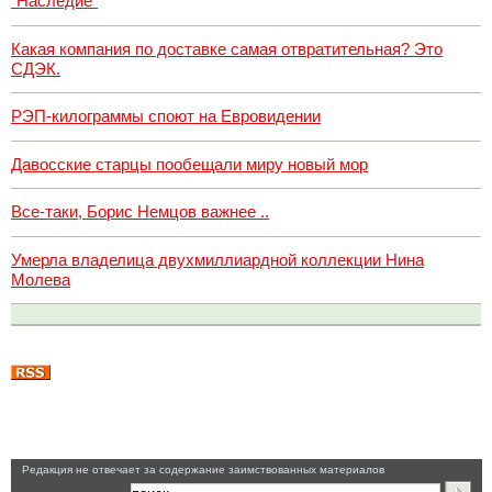
"Наследие"
Какая компания по доставке самая отвратительная? Это
СДЭК.
РЭП-килограммы споют на Евровидении
Давосские старцы пообещали миру новый мор
Все-таки, Борис Немцов важнее ..
Умерла владелица двухмиллиардной коллекции Нина
Молева
Pедакция не отвечает за содержание заимствованных материалов