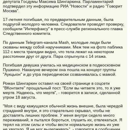
депутата Госдумы Максима Шингаркина. Парламентарий
подтвердил эту информацию РИА "Новости" и радио "Говорит
Москва".
17-летняя погибшая, по предварительным данным, была
подругой молодого человека. Следователи проводят проверку,
сообщили "Интерфаксу" в пресс-службе регионального главка
Следственного комитета.
По данным Telegram-канала Mash, молодые люди были
скованы между собой наручниками. Меж тем на фото паблика
112 с места трагедии видно, что тела лежат на некотором
расстоянии друг от друга. Пара спрыгнула с 14 этажа.
Погибшая девушка училась на медицинском в подмосковном
Пушкино. Накануне вечером она пошла на концерт группы
"Аукцыон" и до утра периодически созванивалась с мамой.
Роман Шингаркин оставил на своей странице в соцсети
"ВКонтакте" прощальный пост. "Если вы читаете это, то я уже
мертв. Надеюсь, что мертв", - говорится в записи, сделанной
утром 18 августа.
"Моя с виду кажущаяся обычной жизнь внешне, была чередой
страданий внутри, я это старательно скрывал, чтобы не
доставлять лишних проблем. У меня внутри сидело много
переживаний, я пытался бороться, глушить их, отвлекаться. Я
терял на этом силы и чтобы вести нормальную жизнь их уже
не хватало. Я не мог выдерживать", - говорится в сообщении