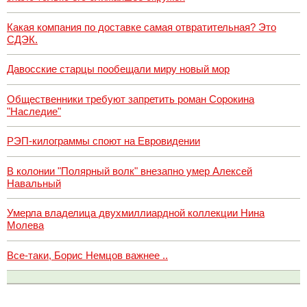
Какая компания по доставке самая отвратительная? Это
СДЭК.
Давосские старцы пообещали миру новый мор
Общественники требуют запретить роман Сорокина
"Наследие"
РЭП-килограммы споют на Евровидении
В колонии "Полярный волк" внезапно умер Алексей
Навальный
Умерла владелица двухмиллиардной коллекции Нина
Молева
Все-таки, Борис Немцов важнее ..