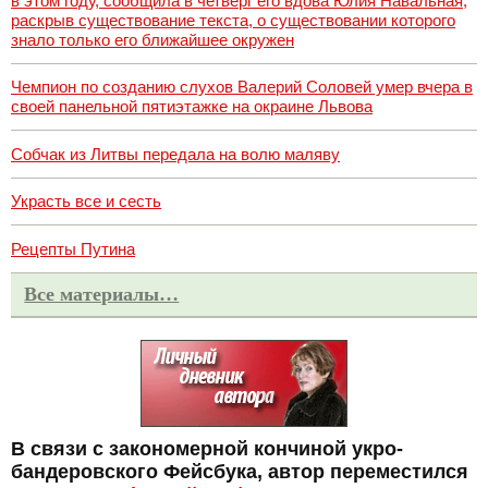
в этом году, сообщила в четверг его вдова Юлия Навальная,
раскрыв существование текста, о существовании которого
знало только его ближайшее окружен
Чемпион по созданию слухов Валерий Соловей умер вчера в
своей панельной пятиэтажке на окраине Львова
Собчак из Литвы передала на волю маляву
Украсть все и сесть
Рецепты Путина
Все материалы…
В связи с закономерной кончиной укро-
бандеровского Фейсбука, автор переместился