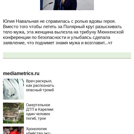
Юлия Навальная не справилась с ролью вдовы героя.
Вместо того чтобы лететь за Полярный круг разыскивать
тело мужа, эта женщина вылезла на трибуну Мюнхенской
конференции по безопасности и улыбаясь сделала
заявление, что поднимет знамя мужа и возглавит...чт
mediametrics.ru
Врач раскрыл,
как распознать
опасный тромб
Смертельное
ДТП в Карелии:
один человек
погиб, трое
пострадали
(ФОТО)
Хронология
убийства экс-