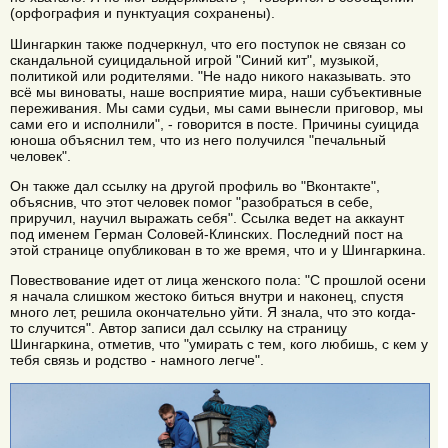
(орфография и пунктуация сохранены).
Шингаркин также подчеркнул, что его поступок не связан со
скандальной суицидальной игрой "Синий кит", музыкой,
политикой или родителями. "Не надо никого наказывать. это
всё мы виноваты, наше восприятие мира, наши субъективные
переживания. Мы сами судьи, мы сами вынесли приговор, мы
сами его и исполнили", - говорится в посте. Причины суицида
юноша объяснил тем, что из него получился "печальный
человек".
Он также дал ссылку на другой профиль во "Вконтакте",
объяснив, что этот человек помог "разобраться в себе,
приручил, научил выражать себя". Ссылка ведет на аккаунт
под именем Герман Соловей-Клинских. Последний пост на
этой странице опубликован в то же время, что и у Шингаркина.
Повествование идет от лица женского пола: "С прошлой осени
я начала слишком жестоко биться внутри и наконец, спустя
много лет, решила окончательно уйти. Я знала, что это когда-
то случится". Автор записи дал ссылку на страницу
Шингаркина, отметив, что "умирать с тем, кого любишь, с кем у
тебя связь и родство - намного легче".