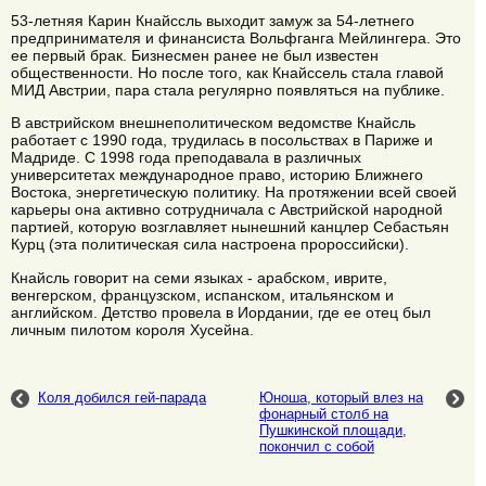
53-летняя Карин Кнайссль выходит замуж за 54-летнего
предпринимателя и финансиста Вольфганга Мейлингера. Это
ее первый брак. Бизнесмен ранее не был известен
общественности. Но после того, как Кнайссель стала главой
МИД Австрии, пара стала регулярно появляться на публике.
В австрийском внешнеполитическом ведомстве Кнайсль
работает с 1990 года, трудилась в посольствах в Париже и
Мадриде. С 1998 года преподавала в различных
университетах международное право, историю Ближнего
Востока, энергетическую политику. На протяжении всей своей
карьеры она активно сотрудничала с Австрийской народной
партией, которую возглавляет нынешний канцлер Себастьян
Курц (эта политическая сила настроена пророссийски).
Кнайсль говорит на семи языках - арабском, иврите,
венгерском, французском, испанском, итальянском и
английском. Детство провела в Иордании, где ее отец был
личным пилотом короля Хусейна.
Коля добился гей-парада
Юноша, который влез на
фонарный столб на
Пушкинской площади,
покончил с собой