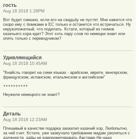
гость
Aug 18 2018 1:28PM
Вот будет смешно, если его на свадьбу не пустят. Мне кажется что
скоро ему с бомжами в ЕС только и останется что встречаться. Ну
нерукопожатный, что поделать. Кстати, который из гномов
казачьего хора едет? Этот хоть пару слов по немецки знает или
опять только с переводчиком?
Удивляющийся
Aug 18 2018 10:45AM
"Кнайсль говорит на семи языках - арабском, иврите, венгерском,
французском, испанском, итальянском и английском"
++++++++++
Неужели немецкого не знает?
Деталь
Aug 18 2018 12:23AM
Плешивый в качестве подарка захватил казачий хор, Любопытно,
за чей счет. Кстати, уже зазвучало требование мадам уволиться с
должности, дабы не компрометировать Австрию.Не надо