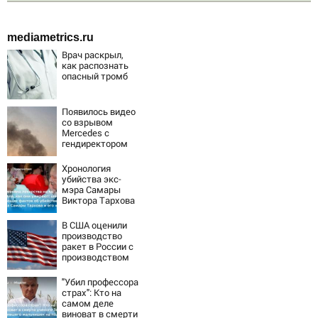
mediametrics.ru
Врач раскрыл,
как распознать
опасный тромб
Появилось видео
со взрывом
Mercedes с
гендиректором
«Уралдронзавода
» на Урале
Хронология
убийства экс-
мэра Самары
Виктора Тархова
и его жены: шесть
шокирующих
В США оценили
фактов, новые
производство
подробности
ракет в России с
производством
"Пэтриотов"
"Убил профессора
страх": Кто на
самом деле
виноват в смерти