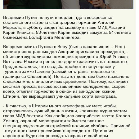
Владимир Путин по пути в Берлин, где в воскресенье
состоится его встреча с канцлером Германии Ангелой
Меркель, в субботу заедет на свадьбу к главе МИД Австрии
Карин Кнайсль. 53-летняя Карин выходит замуж за 54-летнего
бизнесмена Вольфганга Мейлингера.
Во время визита Путина в Вену (был в начале июня. - Ред.)
министр иностранных дел Австрии пригласила президента, -
объяснил журналистам помощник президента Юрий Ушаков.
Вот глава России и решил по дороге заскочить на торжество.
Предполагалось, что свадьба пройдет в популярном у
туристов замке Гамлиц (самый юг страны, недалеко от
границы со Словенией). Но на этот день там было назначено
слишком много аналогичных церемоний. Поэтому, как пишет
местная пресса, высокопоставленные молодожены, скорее
всего, отметят торжество в одной из виноделен южной
Штирии, где выращивают уникальные сорта винограда.
- К счастью, в Штирии много атмосферных мест, чтобы
отпраздновать лучший день в жизни, - заявила журналистам
глава МИД Австрии. Как сообщила австрийская газета Kronen
Zeitung, охраной мероприятия займется элитное
спецподразделение австрийской полиции «Кобра». Причиной
тому станет визит российского президента. Путина из
аэропорта будет сопровождать охрана и снайперы.