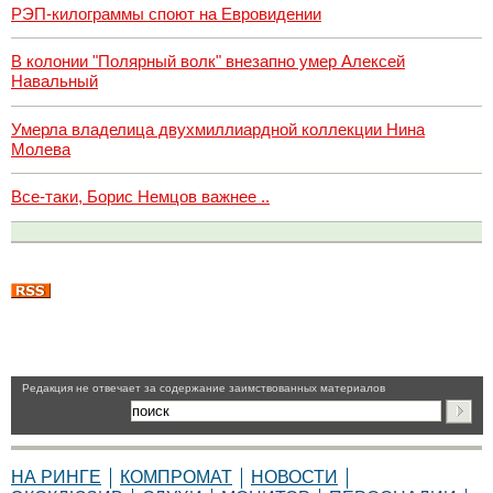
РЭП-килограммы споют на Евровидении
В колонии "Полярный волк" внезапно умер Алексей
Навальный
Умерла владелица двухмиллиардной коллекции Нина
Молева
Все-таки, Борис Немцов важнее ..
Pедакция не отвечает за содержание заимствованных материалов
НА РИНГЕ
КОМПРОМАТ
НОВОСТИ