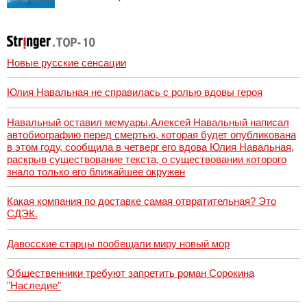
ученого Зезина,
остановившего
мальчишек на
поле с горохом
Новые русские сенсации
Юлия Навальная не справилась с ролью вдовы героя
Навальный оставил мемуары.Алексей Навальный написал
автобиографию перед смертью, которая будет опубликована
в этом году, сообщила в четверг его вдова Юлия Навальная,
раскрыв существование текста, о существовании которого
знало только его ближайшее окружен
Какая компания по доставке самая отвратительная? Это
СДЭК.
Давосские старцы пообещали миру новый мор
Общественники требуют запретить роман Сорокина
"Наследие"