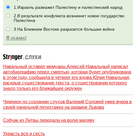
1.Израиль размажет Палестину и палестинский народ
2.В результате конфликта возникнет новое государство
Палестина
3.На Ближнем Востоке разразится большая война
Навальный оставил мемуары.Алексей Навальный написал
автобиографию перед смертью, которая будет опубликована
в этом году, сообщила в четверг его вдова Юлия Навальная,
раскрыв существование текста, о существовании которого
знало только его ближайшее окружен
Чемпион по созданию слухов Валерий Соловей умер вчера в
своей панельной пятиэтажке на окраине Львова
Собчак из Литвы передала на волю маляву
Украсть все и сесть