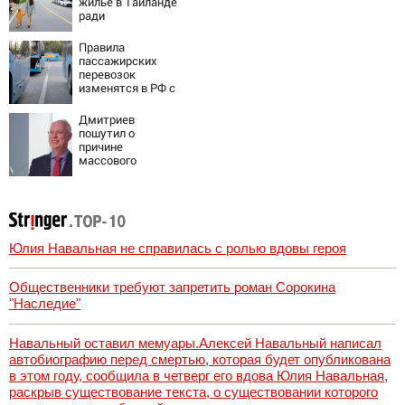
жилье в Таиланде
ради
безопасности
Правила
пассажирских
перевозок
изменятся в РФ с
1 сентября
Дмитриев
пошутил о
причине
массового
наплыва
мигрантов в
Европу - Новости
на Вести.ru
Юлия Навальная не справилась с ролью вдовы героя
Общественники требуют запретить роман Сорокина
"Наследие"
Навальный оставил мемуары.Алексей Навальный написал
автобиографию перед смертью, которая будет опубликована
в этом году, сообщила в четверг его вдова Юлия Навальная,
раскрыв существование текста, о существовании которого