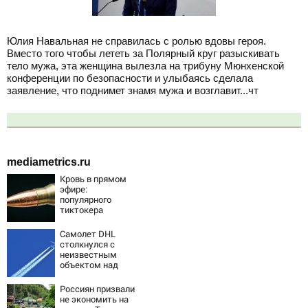
Юлия Навальная не справилась с ролью вдовы героя.
Вместо того чтобы лететь за Полярный круг разыскивать
тело мужа, эта женщина вылезла на трибуну Мюнхенской
конференции по безопасности и улыбаясь сделала
заявление, что поднимет знамя мужа и возглавит...чт
mediametrics.ru
Кровь в прямом
эфире:
популярного
тиктокера
застрелили у
ресторана
Самолет DHL
столкнулся с
неизвестным
объектом над
Лейпцигом -
Новости на
Россиян призвали
Вести.ru
не экономить на