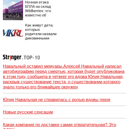
Ночная атака
БПЛА на склад
Wildberries: что
известно об
очередном ударе
по логистическим
Как живут дети,
центрам
которых
07/08/2026 –
родители назвали
Новости
диковинными
именами?
Навальный оставил мемуары.Алексей Навальный написал
автобиографию перед смертью, которая будет опубликована
в этом году, сообщила в четверг его вдова Юлия Навальная,
раскрыв существование текста, о существовании которого
знало только его ближайшее окружен
Юлия Навальная не справилась с ролью вдовы героя
Новые русские сенсации
Какая компания по доставке самая отвратительная? Это