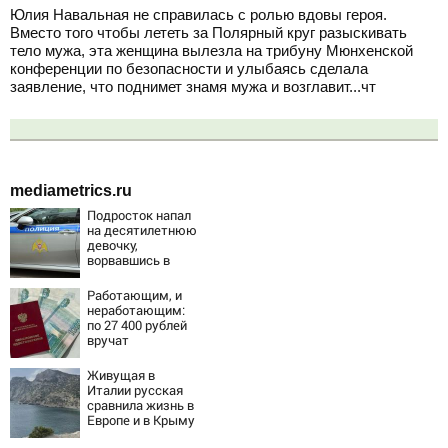
Юлия Навальная не справилась с ролью вдовы героя.
Вместо того чтобы лететь за Полярный круг разыскивать
тело мужа, эта женщина вылезла на трибуну Мюнхенской
конференции по безопасности и улыбаясь сделала
заявление, что поднимет знамя мужа и возглавит...чт
mediametrics.ru
Подросток напал
на десятилетнюю
девочку,
ворвавшись в
квартиру
Работающим, и
неработающим:
по 27 400 рублей
вручат
пенсионерам в
сентябре -
Живущая в
PrimaMedia.ru
Италии русская
сравнила жизнь в
Европе и в Крыму