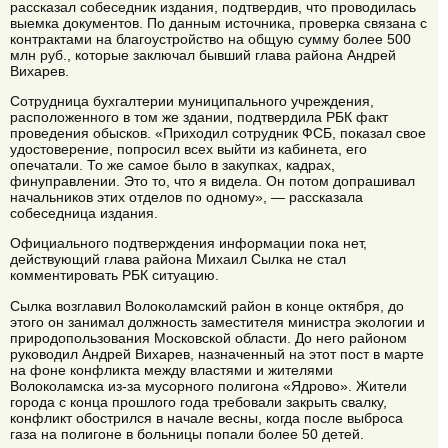
рассказал собеседник издания, подтвердив, что проводилась
выемка документов. По данным источника, проверка связана с
контрактами на благоустройство на общую сумму более 500
млн руб., которые заключал бывший глава района Андрей
Вихарев.
Сотрудница бухгалтерии муниципального учреждения,
расположенного в том же здании, подтвердила РБК факт
проведения обысков. «Приходил сотрудник ФСБ, показал свое
удостоверение, попросил всех выйти из кабинета, его
опечатали. То же самое было в закупках, кадрах,
финуправлении. Это то, что я видела. Он потом допрашивал
начальников этих отделов по одному», — рассказала
собеседница издания.
Официального подтверждения информации пока нет,
действующий глава района Михаил Сылка не стал
комментировать РБК ситуацию.
Сылка возглавил Волоколамский район в конце октября, до
этого он занимал должность заместителя министра экологии и
природопользования Московской области. До него районом
руководил Андрей Вихарев, назначенный на этот пост в марте
на фоне конфликта между властями и жителями
Волоколамска из-за мусорного полигона «Ядрово». Жители
города с конца прошлого года требовали закрыть свалку,
конфликт обострился в начале весны, когда после выброса
газа на полигоне в больницы попали более 50 детей.