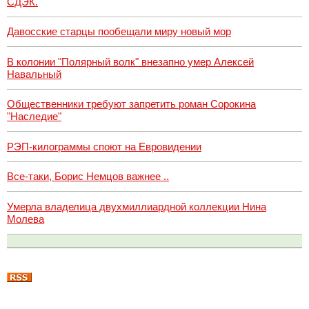
СДЭК.
Давосские старцы пообещали миру новый мор
В колонии "Полярный волк" внезапно умер Алексей
Навальный
Общественники требуют запретить роман Сорокина
"Наследие"
РЭП-килограммы споют на Евровидении
Все-таки, Борис Немцов важнее ..
Умерла владелица двухмиллиардной коллекции Нина
Молева