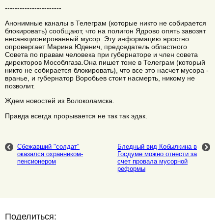
-----------------------
Анонимные каналы в Телеграм (которые никто не собирается
блокировать) сообщают, что на полигон Ядрово опять завозят
несанкционированный мусор. Эту информацию яростно
опровергает Марина Юденич, председатель областного
Совета по правам человека при губернаторе и член совета
директоров Мособлгаза.Она пишет тоже в Телеграм (который
никто не собирается блокировать), что все это насчет мусора -
вранье, и губернатор Воробьев стоит насмерть, никому не
позволит.
Ждем новостей из Волоколамска.
Правда всегда прорывается не так так эдак.
Сбежавший "солдат"
Бледный вид Кобылкина в
оказался охранником-
Госдуме можно отнести за
пенсионером
счет провала мусорной
реформы
Поделиться: