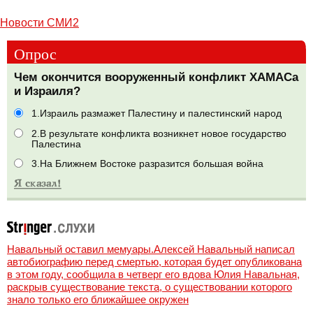
Новости СМИ2
Опрос
Чем окончится вооруженный конфликт ХАМАСа
и Израиля?
1.Израиль размажет Палестину и палестинский народ
2.В результате конфликта возникнет новое государство
Палестина
3.На Ближнем Востоке разразится большая война
Навальный оставил мемуары.Алексей Навальный написал
автобиографию перед смертью, которая будет опубликована
в этом году, сообщила в четверг его вдова Юлия Навальная,
раскрыв существование текста, о существовании которого
знало только его ближайшее окружен