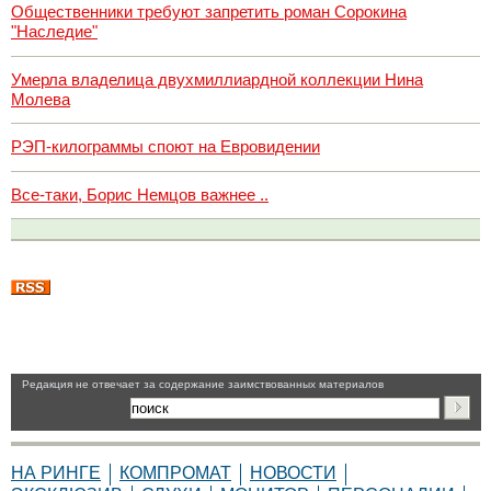
Общественники требуют запретить роман Сорокина
"Наследие"
Умерла владелица двухмиллиардной коллекции Нина
Молева
РЭП-килограммы споют на Евровидении
Все-таки, Борис Немцов важнее ..
Pедакция не отвечает за содержание заимствованных материалов
НА РИНГЕ
КОМПРОМАТ
НОВОСТИ