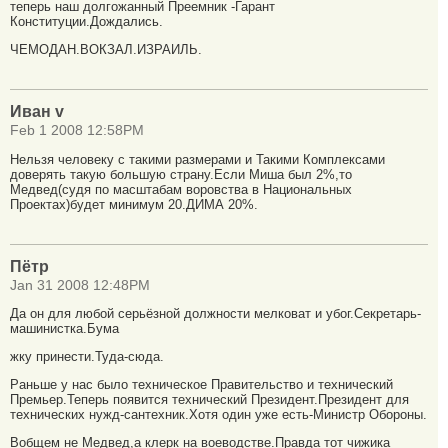
теперь наш долгожанный Преемник -Гарант
Конституции.Дождались.
ЧЕМОДАН.ВОКЗАЛ.ИЗРАИЛЬ.
Иван v
Feb 1 2008 12:58PM
Нельзя человеку с такими размерами и Такими Комплексами
доверять такую большую страну.Если Миша был 2%,то
Медвед(судя по масштабам воровства в Национальных
Проектах)будет минимум 20.ДИМА 20%.
Пётр
Jan 31 2008 12:48PM
Да он для любой серьёзной должности мелковат и убог.Секретарь-
машинистка.Бума
жку принести.Туда-сюда.
Раньше у нас было техническое Правительство и технический
Премьер.Теперь появится технический Президент.Президент для
технических нужд-сантехник.Хотя один уже есть-Министр Обороны.
Вобщем не Медвед,а клерк на воеводстве.Правда тот чижика