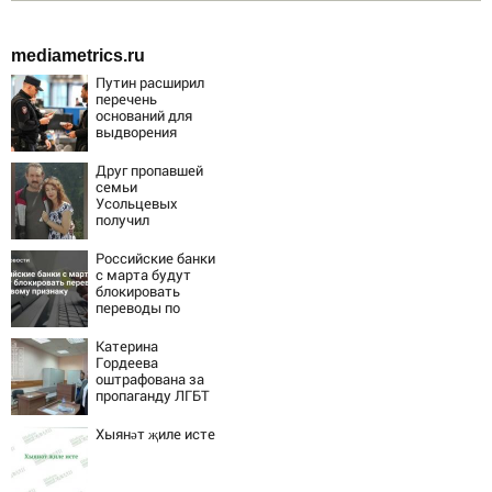
mediametrics.ru
Путин расширил
перечень
оснований для
выдворения
мигрантов
Друг пропавшей
семьи
Усольцевых
получил
аудиосообщение
от них
Российские банки
с марта будут
блокировать
переводы по
новому признаку
Катерина
Гордеева
оштрафована за
пропаганду ЛГБТ
в интернете -
Новости на
Хыянәт җиле исте
Вести.ru