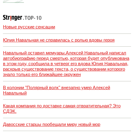
Новые русские сенсации
Юлия Навальная не справилась с ролью вдовы героя
Навальный оставил мемуары.Алексей Навальный написал
автобиографию перед смертью, которая будет опубликована
в этом году, сообщила в четверг его вдова Юлия Навальная,
раскрыв существование текста, о существовании которого
знало только его ближайшее окружен
В колонии "Полярный волк" внезапно умер Алексей
Навальный
Какая компания по доставке самая отвратительная? Это
СДЭК.
Давосские старцы пообещали миру новый мор