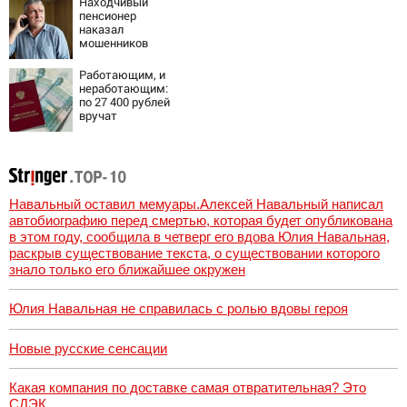
Находчивый
источник, откуда
пенсионер
был громкий
наказал
хлопок
мошенников
изощренным
способом
Работающим, и
неработающим:
по 27 400 рублей
вручат
пенсионерам в
сентябре -
PrimaMedia.ru
Навальный оставил мемуары.Алексей Навальный написал
автобиографию перед смертью, которая будет опубликована
в этом году, сообщила в четверг его вдова Юлия Навальная,
раскрыв существование текста, о существовании которого
знало только его ближайшее окружен
Юлия Навальная не справилась с ролью вдовы героя
Новые русские сенсации
Какая компания по доставке самая отвратительная? Это
СДЭК.