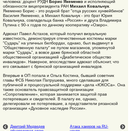
человека: доцент РУДН
Борис Якеменко
и исполняющий
обязанности вицепрезидента РАН
Михаил Ковальчук
.
Якеменко Борис - это родной брат "отца русских хунвейбинов"
Василия Якеменко, а Михаил Ковальчук - это брат Юрия
Ковальчука, совладельца банка «Россия» и друга Владимира
Путина с 90-х годов по дачному кооперативу «Озеро».
Адвокат Павел Астахов, который получил визуальную
известность, демонстрируя отечественные костюмы марки
"Сударь" на уличных билбордах, однако, был выдвинут в
"Общественную палату" не пулом магазинов, упомянутой
марки "Сударь", а вовсе даже брянской областной
общественной организацией «Диабетическое общество
инвалидов». Наверное, впоследствии адвокат объяснит, что
его связывает с брянской организацией инвалидов.
Впервые в ОП попала и Ольга Костина, бывший советник
главы ФСБ Николая Патрушева, много сделавшая для
публичной и процессуальной поддержки «дела «ЮКОСа». Она
также основатель правозащитной организации
«Сопротивление», которая занимается защитой прав
потерпевших и свидетелей. В палату ее, однако,
делегировали не потерпевшие, а представители рязанской
организации «Духовное наследие России».
Дмитрий Медведев
Атака хакеров на RU-
обнародовал свою
центр