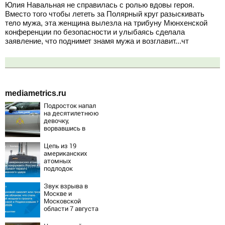
Юлия Навальная не справилась с ролью вдовы героя.
Вместо того чтобы лететь за Полярный круг разыскивать
тело мужа, эта женщина вылезла на трибуну Мюнхенской
конференции по безопасности и улыбаясь сделала
заявление, что поднимет знамя мужа и возглавит...чт
mediametrics.ru
Подросток напал
на десятилетнюю
девочку,
ворвавшись в
квартиру
Цепь из 19
американских
атомных
подлодок
«окружает»
Россию и Китай:
Звук взрыва в
это инструмент
Москве и
первого
Московской
массированного
области 7 августа
удара
2026 года:
Причины,