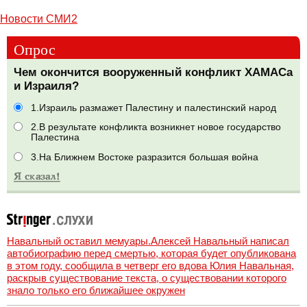
Новости СМИ2
Опрос
Чем окончится вооруженный конфликт ХАМАСа
и Израиля?
1.Израиль размажет Палестину и палестинский народ
2.В результате конфликта возникнет новое государство
Палестина
3.На Ближнем Востоке разразится большая война
Навальный оставил мемуары.Алексей Навальный написал
автобиографию перед смертью, которая будет опубликована
в этом году, сообщила в четверг его вдова Юлия Навальная,
раскрыв существование текста, о существовании которого
знало только его ближайшее окружен