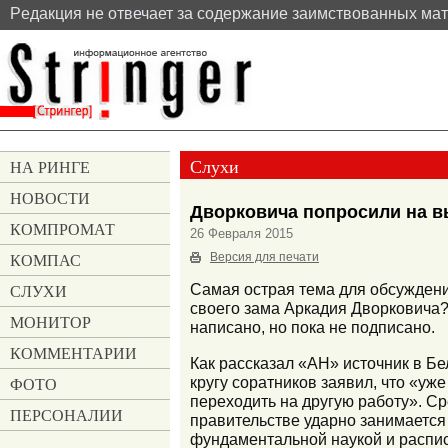
Pедакция не отвечает за содержание заимствованных ма
Слухи
НА РИНГЕ
НОВОСТИ
Дворковича попросили на 
КОМПРОМАТ
26 Февраля 2015
КОМПАС
Версия для печати
СЛУХИ
Самая острая тема для обсуждени
своего зама Аркадия Дворковича?
МОНИТОР
написано, но пока не подписано.
КОММЕНТАРИИ
Как рассказал «АН» источник в Б
кругу соратников заявил, что «уж
ФОТО
переходить на другую работу». Ср
ПЕРСОНАЛИИ
правительстве ударно занимается 
фундаментальной наукой и распис