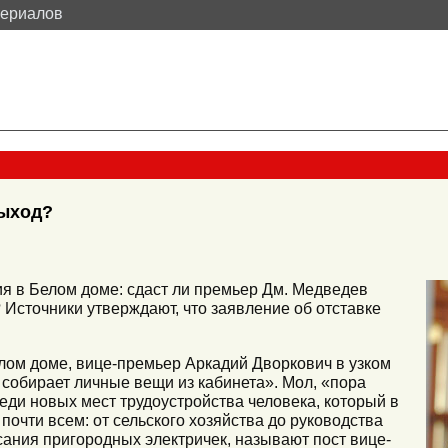
териалов
выход?
я в Белом доме: сдаст ли премьер Дм. Медведев
 Источники утверждают, что заявление об отставке
елом доме, вице-премьер Аркадий Дворкович в узком
е собирает личные вещи из кабинета». Мол, «пора
еди новых мест трудоустройства человека, который в
почти всем: от сельского хозяйства до руководства
ания пригородных электричек, называют пост вице-