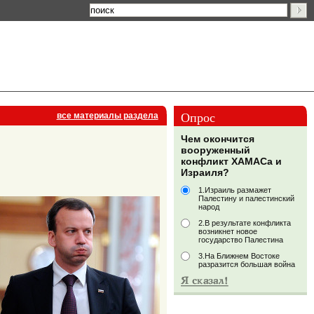
Опрос
все материалы раздела
Чем окончится
вооруженный
конфликт ХАМАСа и
Израиля?
1.Израиль размажет
Палестину и палестинский
народ
2.В результате конфликта
возникнет новое
государство Палестина
3.На Ближнем Востоке
разразится большая война