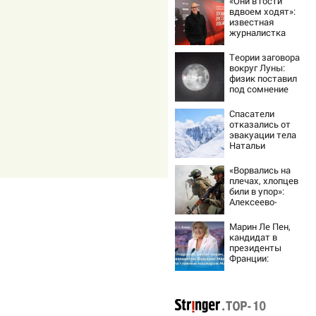
«Они в гости
вдвоем ходят»:
известная
журналистка
подтвердила
роман
Теории заговора
Бондарчука и
вокруг Луны:
Исаковой
физик поставил
под сомнение
снимки NASA
Спасатели
отказались от
эвакуации тела
Натальи
Наговицыной с
семитысячника
«Ворвались на
плечах, хлопцев
били в упор»:
Алексеево-
Дружковка стала
могильником для
Марин Ле Пен,
«птах Мадьяра»
кандидат в
президенты
Франции:
биография,
личная жизнь, как
относится к
России и Украине,
прогноз на