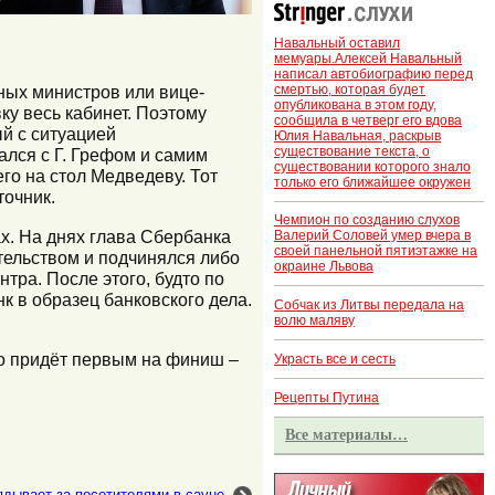
Навальный оставил
мемуары.Алексей Навальный
написал автобиографию перед
смертью, которая будет
ных министров или вице-
опубликована в этом году,
ку весь кабинет. Поэтому
сообщила в четверг его вдова
ый с ситуацией
Юлия Навальная, раскрыв
существование текста, о
ался с Г. Грефом и самим
существовании которого знало
го на стол Медведеву. Тот
только его ближайшее окружен
точник.
Чемпион по созданию слухов
х. На днях глава Сбербанка
Валерий Соловей умер вчера в
своей панельной пятиэтажке на
тельством и подчинялся либо
окраине Львова
тра. После этого, будто по
к в образец банковского дела.
Собчак из Литвы передала на
волю маляву
то придёт первым на финиш –
Украсть все и сесть
Рецепты Путина
Все материалы…
ядывает за посетителями в сауне