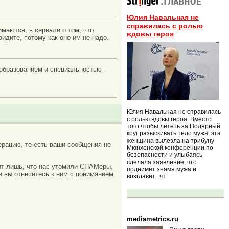
Юлия Навальная не
справилась с ролью
маются, в сериале о том, что
вдовы героя
идите, потому как оно им не надо.
 образованием и специальностью -
Юлия Навальная не справилась
с ролью вдовы героя. Вместо
того чтобы лететь за Полярный
круг разыскивать тело мужа, эта
женщина вылезла на трибуну
рацию, то есть ваши сообщения не
Мюнхенской конференции по
безопасности и улыбаясь
сделала заявление, что
ачит лишь, что нас утомили СПАМеры,
поднимет знамя мужа и
и вы отнесетесь к ним с пониманием.
возглавит...чт
mediametrics.ru