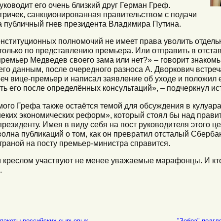
ководит его очень близкий друг Герман Греф.
ричек, санкционированная правительством с подачи
а публичный гнев президента Владимира Путина.
онституционных полномочий не имеет права уволить отдель
только по представлению премьера. Или отправить в отстав
т премьер Медведев своего зама или нет?» – говорит знаком
го данным, после очередного разноса А. Дворкович встреч
еч вице-премьер и написал заявление об уходе и положил е
ь его после определённых консультаций», – подчеркнул ис
ого Грефа также остаётся темой для обсуждения в кулуара
неких экономических реформ», который стоял бы над прави
резиденту. Имея в виду себя на пост руководителя этого цен
лна публикаций о том, как он превратил отсталый Сбербан
страной на посту премьер-министра справится.
им креслом участвуют не менее уважаемые марафонцы. И к
.
 пакеты российских сырьевых
"Зебра" подгл