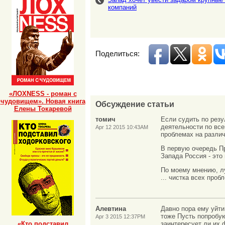
компаний
Поделиться:
«ЛОХNESS - роман с
чудовищем». Новая книга
Обсуждение статьи
Елены Токаревой
томич
Если судить по резу
деятельности по все
Apr 12 2015 10:43AM
проблемах на разли
В первую очередь Пр
Запада Россия - это
По моему мнению, лу
... чистка всех проб
Алевтина
Давно пора ему уйти
тоже Пусть попробую
Apr 3 2015 12:37PM
«Кто подставил
заинтересует ли их 