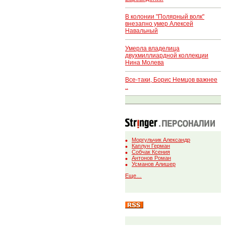
В колонии "Полярный волк"
внезапно умер Алексей
Навальный
Умерла владелица
двухмиллиардной коллекции
Нина Молева
Все-таки, Борис Немцов важнее
..
Моргульчик Александр
Каплун Герман
Собчак Ксения
Антонов Роман
Усманов Алишер
Еще…