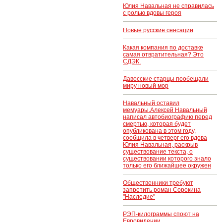
выборы
Юлия Навальная не справилась
президента
с ролью вдовы героя
Франции 2027,
последние
Новые русские сенсации
новости
Какая компания по доставке
самая отвратительная? Это
СДЭК.
Давосские старцы пообещали
миру новый мор
Навальный оставил
мемуары.Алексей Навальный
написал автобиографию перед
смертью, которая будет
опубликована в этом году,
сообщила в четверг его вдова
Юлия Навальная, раскрыв
существование текста, о
существовании которого знало
только его ближайшее окружен
Общественники требуют
запретить роман Сорокина
"Наследие"
РЭП-килограммы споют на
Евровидении