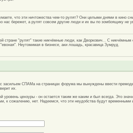
умаете, что эти ничтожества чем-то рулят? Они целыми днями в кино сни
о нас бережет, а рулят совсем другие люди и их вы по зомбоящику не ув
ей стране "рулят" такие никчёмные люди, как Дворкович... С никчёмным
а "евоная". Неутомимая в бизнесе, аки лошадь, красавица Зумруд.
 с засильем СПАМа на страницах форума мы вынуждены ввести премоде
верит их.
вый уровень цензуры - он остается таким же каким и был всегда. Это зн
ми, к сожалению, нет. Надеемся, что эти неудобства будут временными 