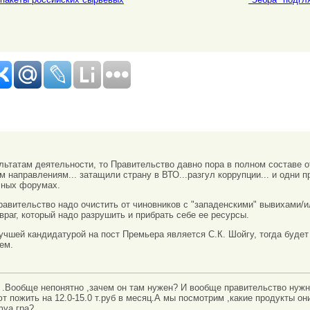
льтатам деятельности, то Правительство давно пора в полном составе о
м направлениям... затащили страну в ВТО...разгул коррупции... и одни 
чных форумах.
авительство надо очистить от чиновников с "западенскими" вывихами/
 враг, который надо разрушить и прибрать себе ее ресурсы.
чшей кандидатурой на пост Премьера является С.К. Шойгу, тогда будет 
лем.
 .Вообще непонятно ,зачем он там нужен? И вообще правительство нуж
т пожить на 12.0-15.0 т.руб в месяц.А мы посмотрим ,какие продукты он
фуа гра?