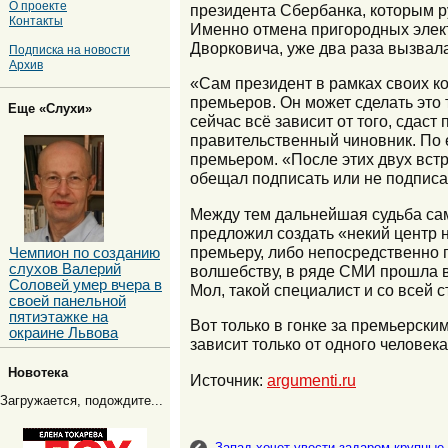
О проекте
президента Сбербанка, которым ру
Контакты
Именно отмена пригородных элект
Дворковича, уже два раза вызвал
Подписка на новости
Архив
«Сам президент в рамках своих к
премьеров. Он может сделать это 
Еще «Слухи»
сейчас всё зависит от того, сдас
правительственный чиновник. По е
премьером. «После этих двух встр
обещал подписать или не подписат
Между тем дальнейшая судьба сам
предложил создать «некий центр 
премьеру, либо непосредственно п
Чемпион по созданию
слухов Валерий
волшебству, в ряде СМИ прошла во
Соловей умер вчера в
Мол, такой специалист и со всей 
своей панельной
пятиэтажке на
Вот только в гонке за премьерск
окраине Львова
зависит только от одного человека
Новотека
Источник:
argumenti.ru
Загружается, подождите...
Запад хочет увести задаром крупные