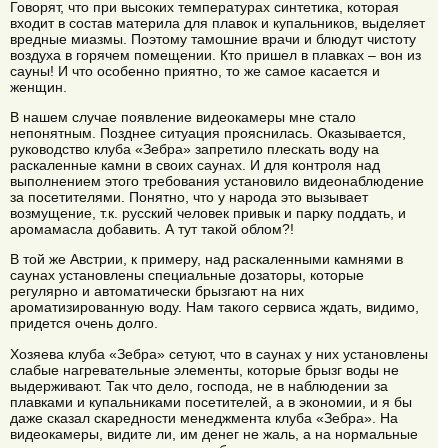
Говорят, что при высоких температурах синтетика, которая
входит в состав материла для плавок и купальников, выделяет
вредные миазмы. Поэтому тамошние врачи и блюдут чистоту
воздуха в горячем помещении. Кто пришел в плавках – вон из
сауны! И что особенно приятно, то же самое касается и
женщин.
В нашем случае появление видеокамеры мне стало
непонятным. Позднее ситуация прояснилась. Оказывается,
руководство клуба «Зебра» запретило плескать воду на
раскаленные камни в своих саунах. И для контроля над
выполнением этого требования установило видеонаблюдение
за посетителями. Понятно, что у народа это вызывает
возмущение, т.к. русский человек привык и парку поддать, и
аромамасла добавить. А тут такой облом?!
В той же Австрии, к примеру, над раскаленными камнями в
саунах установлены специальные дозаторы, которые
регулярно и автоматически брызгают на них
ароматизированную воду. Нам такого сервиса ждать, видимо,
придется очень долго.
Хозяева клуба «Зебра» сетуют, что в саунах у них установлены
слабые нагревательные элементы, которые брызг воды не
выдерживают. Так что дело, господа, не в наблюдении за
плавками и купальниками посетителей, а в экономии, и я бы
даже сказал скаредности менеджмента клуба «Зебра». На
видеокамеры, видите ли, им денег не жаль, а на нормальные