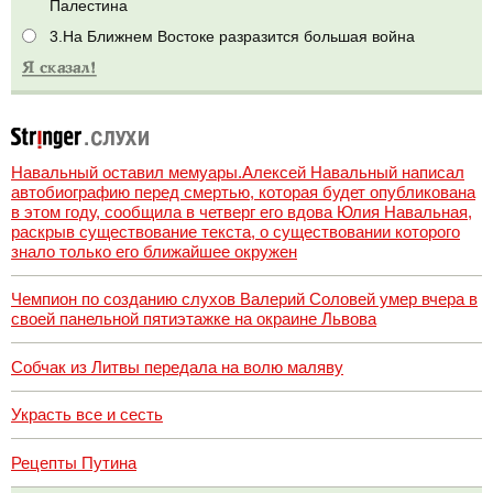
Палестина
3.На Ближнем Востоке разразится большая война
Навальный оставил мемуары.Алексей Навальный написал
автобиографию перед смертью, которая будет опубликована
в этом году, сообщила в четверг его вдова Юлия Навальная,
раскрыв существование текста, о существовании которого
знало только его ближайшее окружен
Чемпион по созданию слухов Валерий Соловей умер вчера в
своей панельной пятиэтажке на окраине Львова
Собчак из Литвы передала на волю маляву
Украсть все и сесть
Рецепты Путина