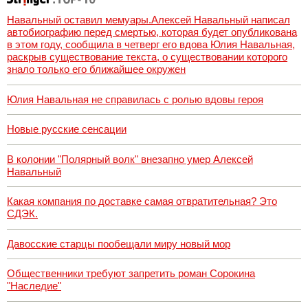
Навальный оставил мемуары.Алексей Навальный написал
автобиографию перед смертью, которая будет опубликована
в этом году, сообщила в четверг его вдова Юлия Навальная,
раскрыв существование текста, о существовании которого
знало только его ближайшее окружен
Юлия Навальная не справилась с ролью вдовы героя
Новые русские сенсации
В колонии "Полярный волк" внезапно умер Алексей
Навальный
Какая компания по доставке самая отвратительная? Это
СДЭК.
Давосские старцы пообещали миру новый мор
Общественники требуют запретить роман Сорокина
"Наследие"