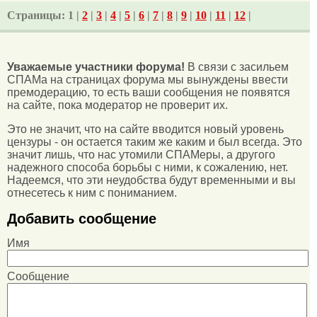
Страницы:
1 |
2
|
3
|
4
|
5
|
6
|
7
|
8
|
9
|
10
|
11
|
12
|
Уважаемые участники форума!
В связи с засильем
СПАМа на страницах форума мы вынуждены ввести
премодерацию, то есть ваши сообщения не появятся
на сайте, пока модератор не проверит их.
Это не значит, что на сайте вводится новый уровень
цензуры - он остается таким же каким и был всегда. Это
значит лишь, что нас утомили СПАМеры, а другого
надежного способа борьбы с ними, к сожалению, нет.
Надеемся, что эти неудобства будут временными и вы
отнесетесь к ним с пониманием.
Добавить сообщение
Имя
Сообщение