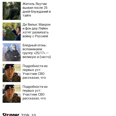
Житель Якутии
выжил после 25
дней блужданий в
тайге
Де Вилье: Макрон
и фон дер Ляйен
хотят развязать
войну с Россией
Бледный огонь:
вспоминаем
группу «25/17» —
великую и (часто)
ужасную
Подробности из
первых уст:
Участник СВО
рассказал, что
спасло его в
схватке с
Подробности из
медведем
первых уст:
Участник СВО
рассказал, что
спасло его в
схватке с
медведем