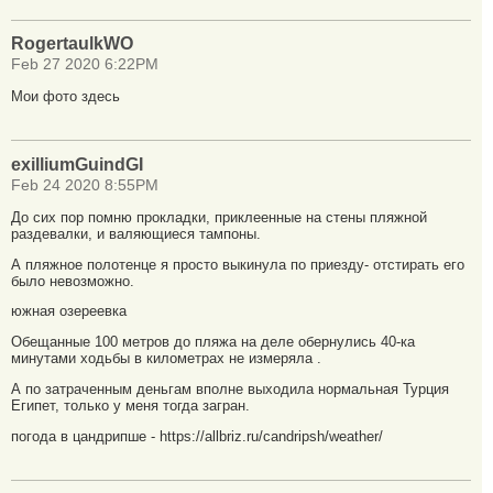
RogertaulkWO
Feb 27 2020 6:22PM
Мои фото здесь
exilliumGuindGI
Feb 24 2020 8:55PM
До сих пор помню прокладки, приклеенные на стены пляжной
раздевалки, и валяющиеся тампоны.
А пляжное полотенце я просто выкинула по приезду- отстирать его
было невозможно.
южная озереевка
Обещанные 100 метров до пляжа на деле обернулись 40-ка
минутами ходьбы в километрах не измеряла .
А по затраченным деньгам вполне выходила нормальная Турция
Египет, только у меня тогда загран.
погода в цандрипше - https://allbriz.ru/candripsh/weather/