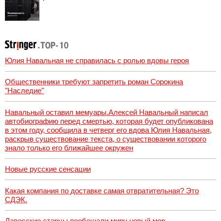
Юлия Навальная не справилась с ролью вдовы героя
Общественники требуют запретить роман Сорокина
"Наследие"
Навальный оставил мемуары.Алексей Навальный написал
автобиографию перед смертью, которая будет опубликована
в этом году, сообщила в четверг его вдова Юлия Навальная,
раскрыв существование текста, о существовании которого
знало только его ближайшее окружен
Новые русские сенсации
Какая компания по доставке самая отвратительная? Это
СДЭК.
Давосские старцы пообещали миру новый мор