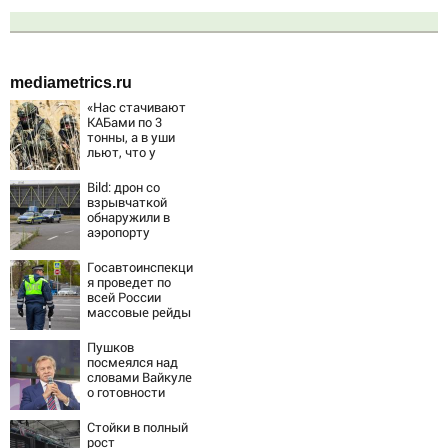
mediametrics.ru
«Нас стачивают
КАБами по 3
тонны, а в уши
льют, что у
русских «нет
резервов»
Bild: дрон со
взрывчаткой
обнаружили в
аэропорту
Лейпцига
Госавтоинспекци
я проведет по
всей России
массовые рейды
с 10 августа
Пушков
посмеялся над
словами Вайкуле
о готовности
воевать за
Латвию
Стойки в полный
рост