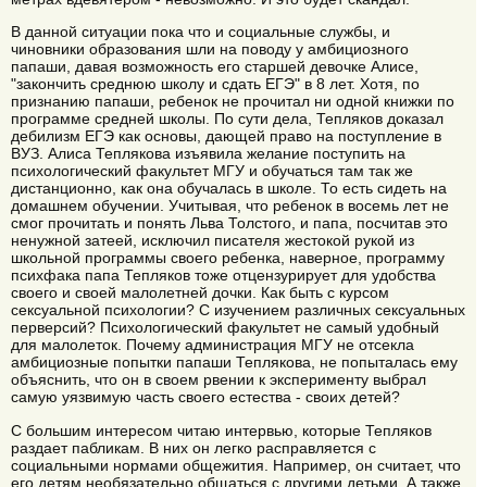
В данной ситуации пока что и социальные службы, и
чиновники образования шли на поводу у амбициозного
папаши, давая возможность его старшей девочке Алисе,
"закончить среднюю школу и сдать ЕГЭ" в 8 лет. Хотя, по
признанию папаши, ребенок не прочитал ни одной книжки по
программе средней школы. По сути дела, Тепляков доказал
дебилизм ЕГЭ как основы, дающей право на поступление в
ВУЗ. Алиса Теплякова изъявила желание поступить на
психологический факультет МГУ и обучаться там так же
дистанционно, как она обучалась в школе. То есть сидеть на
домашнем обучении. Учитывая, что ребенок в восемь лет не
смог прочитать и понять Льва Толстого, и папа, посчитав это
ненужной затеей, исключил писателя жестокой рукой из
школьной программы своего ребенка, наверное, программу
психфака папа Тепляков тоже отцензурирует для удобства
своего и своей малолетней дочки. Как быть с курсом
сексуальной психологии? С изучением различных сексуальных
перверсий? Психологический факультет не самый удобный
для малолеток. Почему администрация МГУ не отсекла
амбициозные попытки папаши Теплякова, не попыталась ему
объяснить, что он в своем рвении к эксперименту выбрал
самую уязвимую часть своего естества - своих детей?
С большим интересом читаю интервью, которые Тепляков
раздает пабликам. В них он легко расправляется с
социальными нормами общежития. Например, он считает, что
его детям необязательно общаться с другими детьми. А также