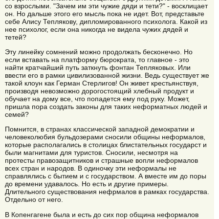
со взрослыми. "Зачем им эти чужие дяди и тети?" - восклицает
он. Но дальше этого его мысль пока не идет. Вот, представьте
себе Алису Теплякову, дипломированного психолога. Какой из
нее психолог, если она никогда не видела чужих дядей и
тетей?
Эту линейку сомнений можно продолжать бесконечно. Но
если вставать на платформу бюрократа, то главное - это
найти кратчайший путь заткнуть фонтан Тепляковых. Или
ввести его в рамки цивилизованной жизни. Ведь существует же
такой клоун как Герман Стерлигов! Он живет крестьянствуя,
производя невозможно дорогостоящий хлебный продукт и
обучает на дому все, что попадется ему под руку. Может,
пришла пора создать законы для таких неформатных людей и
семей?
Помнится, в странах классической западной демократии и
человеколюбия бульдозерами сносили общины неформалов,
которые располагались в столицах блистательных государст и
были магнитами для туристов. Сносили, несмотря на
протесты правозащитников и страшные вопли неформалов
всех стран и народов. В одиночку эти неформалы не
справлялись с бытием и с государством. А вместе им до поры
до времени удавалось. Но есть и другие примеры.
Длительного существования нефрмалов в рамках государства.
Отдельно от него.
В Копенгагене была и есть до сих пор община неформалов