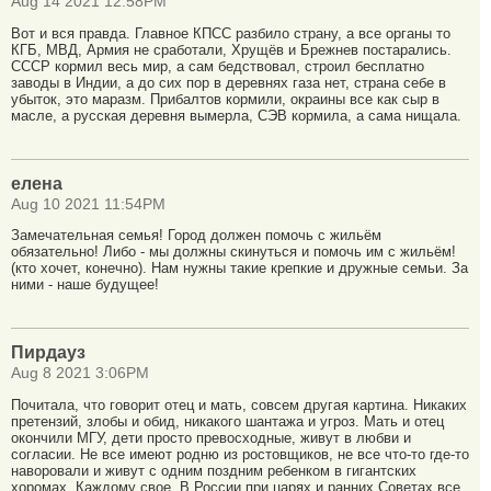
Aug 14 2021 12:58PM
Вот и вся правда. Главное КПСС разбило страну, а все органы то
КГБ, МВД, Армия не сработали, Хрущёв и Брежнев постарались.
СССР кормил весь мир, а сам бедствовал, строил бесплатно
заводы в Индии, а до сих пор в деревнях газа нет, страна себе в
убыток, это маразм. Прибалтов кормили, окраины все как сыр в
масле, а русская деревня вымерла, СЭВ кормила, а сама нищала.
елена
Aug 10 2021 11:54PM
Замечательная семья! Город должен помочь с жильём
обязательно! Либо - мы должны скинуться и помочь им с жильём!
(кто хочет, конечно). Нам нужны такие крепкие и дружные семьи. За
ними - наше будущее!
Пирдауз
Aug 8 2021 3:06PM
Почитала, что говорит отец и мать, совсем другая картина. Никаких
претензий, злобы и обид, никакого шантажа и угроз. Мать и отец
окончили МГУ, дети просто превосходные, живут в любви и
согласии. Не все имеют родню из ростовщиков, не все что-то где-то
наворовали и живут с одним поздним ребенком в гигантских
хоромах. Каждому свое. В России при царях и ранних Советах все