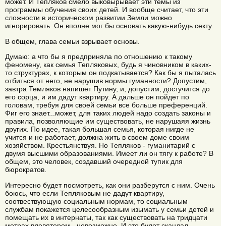
может. И Тепляков смело выковырывает эти темы из
программы обучения своих детей. И вообще считает, что эти
сложности в историческом развитии Земли можно
игнорировать. Он вполне мог бы основать какую-нибудь секту.
В общем, глава семьи взрывает основы.
Думаю: а что бы я предприняла по отношению к такому
феномену, как семья Тепляковых, будь я чиновником в каких-
то структурах, к которым он подкатывается? Как бы я пыталась
отбиться от него, не нарушив нормы гуманности? Допустим,
завтра Темляков напишет Путину, и, допустим, достучится до
его сорца, и им дадут квартиру. А дальше он пойдет по
головам, требуя для своей семьи все больше преференций.
Фиг его знает...может, для таких людей надо создать законы и
правила, позволяющие им существовать, не нарушаяя жизнь
других. По идее, такая большая семья, которая нигде не
учится и не работает, должна жить в своем доме своим
хозяйством. Крестьянствуя. Но Тепляков - гуманитарий с
двумя высшими образованиями. Имеет ли он тягу к работе? В
общем, это человек, создавший очередной тупик для
бюрократов.
Интересно будет посмотреть, как они разберутся с ним. Очень
боюсь, что если Тепляковым не дадут квартиру,
соотвествующую социальным нормам, то социальным
службам покажется целесообразным изымать у семьи детей и
помещать их в интернаты, так как существовать на тридцати
метрах вдевятером - невозможно. И это будет скандал.