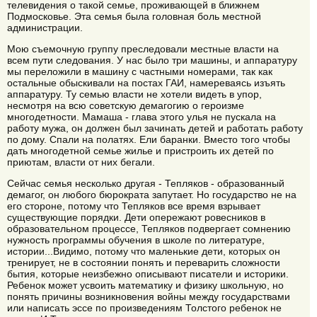
телевидения о такой семье, проживающей в ближнем
Подмосковье. Эта семья была головная боль местной
администрации.
Мою съемочную группу преследовали местные власти на
всем пути следования. У нас было три машины, и аппаратуру
мы переложили в машину с частными номерами, так как
остальные обыскивали на постах ГАИ, намереваясь изъять
аппаратуру. Ту семью власти не хотели видеть в упор,
несмотря на всю советскую демагогию о героизме
многодетности. Мамаша - глава этого улья не пускала на
работу мужа, он должен был зачинать детей и работать работу
по дому. Спали на полатях. Ели баранки. Вместо того чтобы
дать многодетной семье жилье и пристроить их детей по
приютам, власти от них бегали.
Сейчас семья несколько другая - Тепляков - образованный
демагог, он любого бюрократа запутает. Но государство не на
его стороне, потому что Тепляков все время взрывает
существующие порядки. Дети опережают ровесников в
образовательном процессе, Тепляков подвергает сомнению
нужность программы обучения в школе по литературе,
истории...Видимо, потому что маленькие дети, которых он
тренирует, не в состоянии понять и переварить сложности
бытия, которые неизбежно описывают писатели и историки.
Ребенок может усвоить математику и физику школьную, но
понять причины возникновения войны между государствами
или написать эссе по произведениям Толстого ребенок не