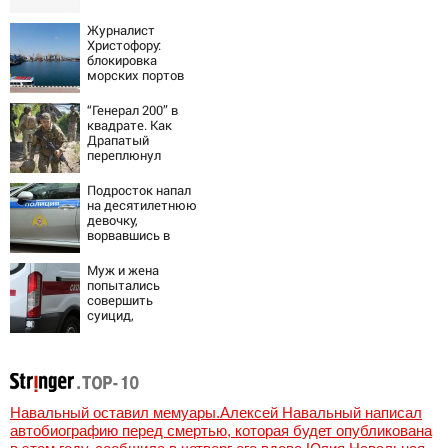
эвакуированы
800 сотрудников
Журналист
Wildberries
Христофору:
блокировка
морских портов
— катастрофа
для Украины
“Генерал 200” в
квадрате. Как
Драпатый
переплюнул
Сырского
Подросток напал
на десятилетнюю
девочку,
ворвавшись в
квартиру
Муж и жена
попытались
совершить
суицид,
предупредив
оперативные
службы
Навальный оставил мемуары.Алексей Навальный написал
автобиографию перед смертью, которая будет опубликована