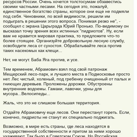
ресурсов России. Очень хочется толстосумам обзавестись
своими частными лесами. На сегодня это, пожалуй,
единственное богатство страны, которое они еще не подмяли
под себя. Чиновники, по всей видимости, решили им
подыграть в решении этого вопроса. Понимая резко не", -
сообщил с экрана Царьграда Юрий Пронько. По-видимому он
высказал точку зрения всех истинных "пидриотов". Ну, если
вам не нравится мировая практика, то предложите что-то
более стоящее. Организуйте добровольную лесную службу,
освободите леса от сухостоя. Обрабатывайте леса против
таких насекомых как клещи...
Нет, не могут. Баба Яга против, и усе.
Тем временем, Абрамович взял под свой патронаж
Мещерский лесо-парк, и лучшего места в Подмосковье просто
нет. Лес чистый, холеный, под гребенку очищенный от палых и
гниющих деревьев. Проложены дорожки. Обустроены
внутренние водоемы. Гамаки, лавочки, урны для
мусора...Велосипеды...
Жаль, что это не слишком большая территория.
Отдайте Абрамовичу еще лесов. Они перестанут гореть. Если,
конечно, пидриоты не станут их специально поджигать.
Возможно, в мире есть страны, где леса находятся в
государственной собственности и притом за ними хорошо
ухаживают. Так было в Советском Союзе. Но Российская