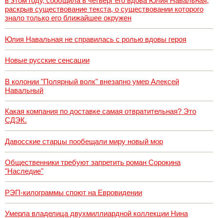
в этом году, сообщила в четверг его вдова Юлия Навальная,
раскрыв существование текста, о существовании которого
знало только его ближайшее окружен
Юлия Навальная не справилась с ролью вдовы героя
Новые русские сенсации
В колонии "Полярный волк" внезапно умер Алексей
Навальный
Какая компания по доставке самая отвратительная? Это
СДЭК.
Давосские старцы пообещали миру новый мор
Общественники требуют запретить роман Сорокина
"Наследие"
РЭП-килограммы споют на Евровидении
Умерла владелица двухмиллиардной коллекции Нина