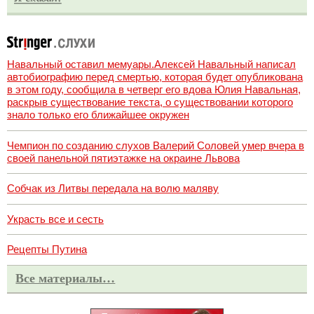
Навальный оставил мемуары.Алексей Навальный написал
автобиографию перед смертью, которая будет опубликована
в этом году, сообщила в четверг его вдова Юлия Навальная,
раскрыв существование текста, о существовании которого
знало только его ближайшее окружен
Чемпион по созданию слухов Валерий Соловей умер вчера в
своей панельной пятиэтажке на окраине Львова
Собчак из Литвы передала на волю маляву
Украсть все и сесть
Рецепты Путина
Все материалы…