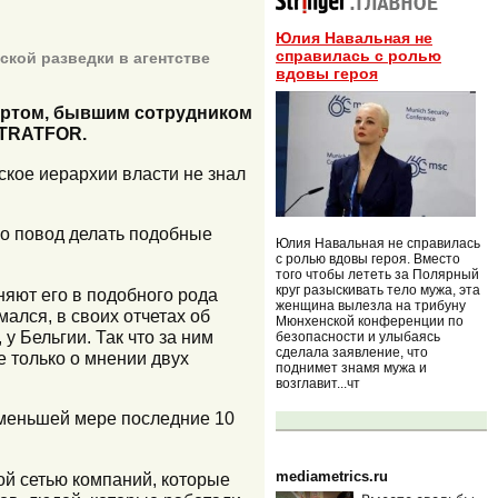
Юлия Навальная не
справилась с ролью
ской разведки в агентстве
вдовы героя
юартом, бывшим сотрудником
STRATFOR.
йское иерархии власти не знал
его повод делать подобные
Юлия Навальная не справилась
с ролью вдовы героя. Вместо
того чтобы лететь за Полярный
круг разыскивать тело мужа, эта
няют его в подобного рода
женщина вылезла на трибуну
ался, в своих отчетах об
Мюнхенской конференции по
у Бельгии. Так что за ним
безопасности и улыбаясь
сделала заявление, что
е только о мнении двух
поднимет знамя мужа и
возглавит...чт
 меньшей мере последние 10
mediametrics.ru
ной сетью компаний, которые