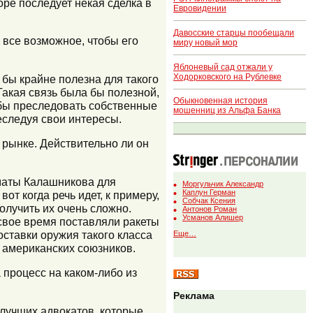
коре последует некая сделка в
Евровидении
Давосские старцы пообещали
 все возможное, чтобы его
миру новый мор
Яблоневый сад отжали у
Ходорковского на Рублевке
 бы крайне полезна для такого
Такая связь была бы полезной,
Обыкновенная история
тобы преследовать собственные
мошенниц из Альфа Банка
еследуя свои интересы.
 рынке. Действительно ли он
оматы Калашникова для
Моргульчик Александр
Каплун Герман
от когда речь идет, к примеру,
Собчак Ксения
олучить их очень сложно.
Антонов Роман
Усманов Алишер
 свое время поставляли ракеты
оставки оружия такого класса
Еще…
 американских союзников.
 процесс на каком-либо из
Реклама
 лучших адвокатов, которые