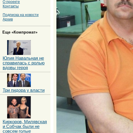
О проекте
Контакты
Подписка на новости
Архив
Еще «Компромат»
Юлия Навальная не
справилась с ролью
вдовы героя
Три пидора у власти
Киркоров, Милявская
и Собчак были не
совсем голые