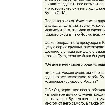
пытаются сделать все возможное, 
кто говорит, что они эти люди да
Бута в США.
После того как он будет экстради
благодаря деньгам и связям, кото
максимум того, что можно сделать.
Южного округа Нью-Йорка, повлия
Офис генерального прокурора в 
целую серию крупных расследован
девяностые годы или дело о взрыв
против Бута, если не были бы увер
"Он для меня - своего рода успе
Би-би-си: Россия очень активно з
сделано все возможное, чтобы Бут 
компрометирующее о России?
С.С.: Он, вероятнее всего, обла
на примере других случаев, когд
в показаниях Бута может прозвучат
многом от него самого, а также от