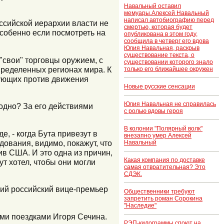
Навальный оставил
мемуары.Алексей Навальный
написал автобиографию перед
российской иерархии власти не
смертью, которая будет
Особенно если посмотреть на
опубликована в этом году,
сообщила в четверг его вдова
Юлия Навальная, раскрыв
существование текста, о
"свои" торговцы оружием, с
существовании которого знало
пределенных регионах мира. К
только его ближайшее окружен
вующих против движения
Новые русские сенсации
Юлия Навальная не справилась
годно? За его действиями
с ролью вдовы героя
В колонии "Полярный волк"
е, - когда Бута привезут в
внезапно умер Алексей
ования, видимо, покажут, что
Навальный
ив США. И это одна из причин,
Какая компания по доставке
ут хотел, чтобы они могли
самая отвратительная? Это
СДЭК.
щий российский вице-премьер
Общественники требуют
запретить роман Сорокина
"Наследие"
ми поездками Игоря Сечина.
РЭП-килограммы споют на