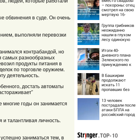
Вместо свадьбы
ов, людей, которые работали
– похороны: отец
смотрел на свою
мертвую 16-
ые обвинения в суде. Он очень
летнюю дочь и не
мог сдержать
Группа грибников
слезы
неожиданно
дением, выполняли перевозки
нашли в глухом
лесу одинокую
испуганную
маленькую
Итоги 40-
 занимался контрабандой, но
девочку с
дневного плана
я самых разнообразных
игрушкой
Зеленского по
евозил продукты питания в
принуждению к
миру: как
делок по торговле оружием.
ответила Россия,
ту деятельность.
В Башкирии
полный разбор
продолжают
провала операции
искать 11
обенного, достать автоматы
Украины от
пропавших без
настораживает"
военкора Коца
вести
13 человек
же многие годы он занимается
пострадали после
атаки БПЛА на
российский город
я и талантливая личность.
 успешно заниматься тем, в