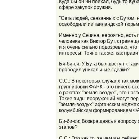
Куда бы он ни поехал, будь то Куб
сфере закупок оружия.
"Сеть людей, связанных с Бутом,
освободили из таиландской тюрьм
Именно у Сечина, вероятно, есть 
человека как Виктор Бут, стремящ
и я очень сильно подозреваю, что
интересы. Точно так же, как пра
Би-би-си: У Бута был доступ к та
проводил уникальные сделки?
С.С.: В некоторых случаях так мо
группировки ФАРК - это ничего осо
о ракетах "земля-воздух", это на
Такие виды вооружений могут пер
"земля-воздух" афганским моджахе
колумбийским формированиям ФАР
Би-би-си: Возвращаясь к вопросу 
этапов?
С.С.: Это как то, за чем мы сейч