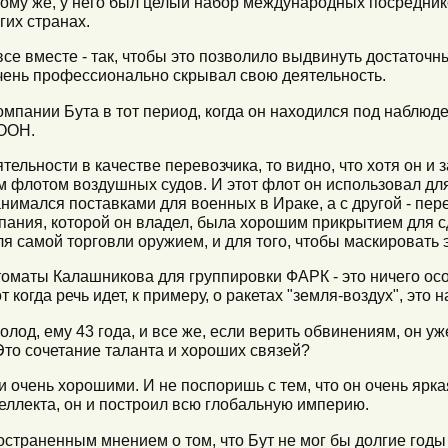
 тому же, у него был целый набор международных посредник
угих странах.
се вместе - так, чтобы это позволило выдвинуть достаточн
очень профессионально скрывал свою деятельность.
 компании Бута в тот период, когда он находился под наблю
 ООН.
ятельности в качестве перевозчика, то видно, что хотя он и
 флотом воздушных судов. И этот флот он использовал дл
анимался поставками для военных в Ираке, а с другой - пер
ания, которой он владел, была хорошим прикрытием для с
я самой торговли оружием, и для того, чтобы маскировать э
томаты Калашникова для группировки ФАРК - это ничего ос
 когда речь идет, к примеру, о ракетах "земля-воздух", это 
олод, ему 43 года, и все же, если верить обвинениям, он у
то сочетание таланта и хороших связей?
ли очень хорошими. И не поспоришь с тем, что он очень ярка
еллекта, он и построил всю глобальную империю.
остраненным мнением о том, что Бут не мог бы долгие годы