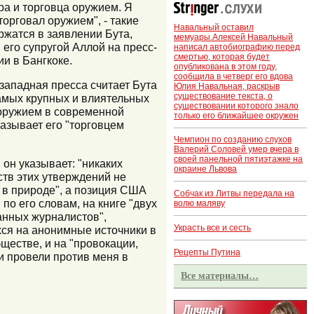
а и торговца оружием. Я
торговал оружием", - такие
Навальный оставил
ржатся в заявлении Бута,
мемуары.Алексей Навальный
 его супругой Аллой на пресс-
написал автобиографию перед
смертью, которая будет
и в Бангкоке.
опубликована в этом году,
сообщила в четверг его вдова
западная пресса считает Бута
Юлия Навальная, раскрыв
существование текста, о
амых крупных и влиятельных
существовании которого знало
оружием в современной
только его ближайшее окружен
называет его "торговцем
Чемпион по созданию слухов
Валерий Соловей умер вчера в
своей панельной пятиэтажке на
 он указывает: "никаких
окраине Львова
ств этих утверждений не
 в природе", а позиция США
Собчак из Литвы передала на
 по его словам, на книге "двух
волю маляву
нных журналистов",
Украсть все и сесть
я на анонимные источники в
ществе, и на "провокации,
Рецепты Путина
и провели против меня в
Все материалы…