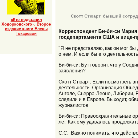
Скотт Стюарт, бывший сотруд
«Кто подставил
Ходорковского». Второе
издание книги Елены
Корреспондент Би-би-си Мария
Токаревой
госдепартамента США и вице-п
"Я не представляю, как он мог бы 
о нем. И если бы его деятельнос
Би-би-си: Бут говорит, что у Соед
заявления?
Скотт Стюарт: Если посмотреть вн
деятельности. Организация Объед
Анголе, Сьерра-Леоне, Либерии, Ру
следили и в Европе. Выходит, обв
журналистов.
Би-би-си: Правоохранительные о
лет. Как ему удавалось продолжат
С.С.: Важно понимать, что действ