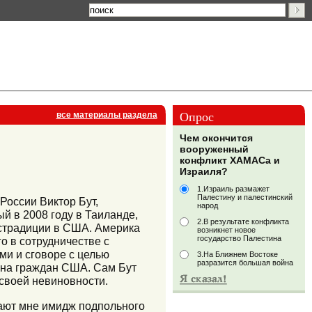
Опрос
все материалы раздела
Чем окончится
вооруженный
конфликт ХАМАСа и
Израиля?
1.Израиль размажет
Палестину и палестинский
России Виктор Бут,
народ
й в 2008 году в Таиланде,
2.В результате конфликта
страдиции в США. Америка
возникнет новое
государство Палестина
го в сотрудничестве с
ми и сговоре с целью
3.На Ближнем Востоке
разразится большая война
на граждан США. Сам Бут
 своей невиновности.
ают мне имидж подпольного