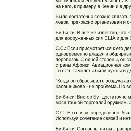
маскировали его деятельность. К
на него, к примеру, в Кении и в др
Было достаточно сложно связать в
ловок, прекрасно организован и 
Би-би-си: И все же известно, что
для вооруженных сил США и для
С.С.: Если присмотреться к его де
одновременно владел и обширным
перевозок. С одной стороны, он з
страны Африки. Авиационная комп
То есть самолеты были нужны и дл
"Когда он сбрасывал с воздуха ав
Калашникова - не проблема. Но вот
Би-би-си: Виктор Бут достаточно м
масштабной торговлей оружием. Э
С.С.: Его связи, определенно, бы
Используя сочетание связей и инт
Би-би-си: Согласны ли вы с распр