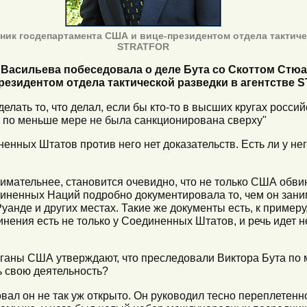
ник госдепартамента США и вице-президентом отдела тактиче
STRATFOR
 Васильева побеседовала о деле Бута со Скоттом Ст
резидентом отдела тактической разведки в агентстве 
делать то, что делал, если бы кто-то в высших кругах росси
ть по меньше мере не была санкционирована сверху"
иненных Штатов против него нет доказательств. Есть ли у н
имательнее, становится очевидно, что не только США обви
иненных Наций подробно документировала то, чем он заним
анде и других местах. Такие же документы есть, к примеру, 
инения есть не только у Соединенных Штатов, и речь идет н
рганы США утверждают, что преследовали Виктора Бута по
ь свою деятельность?
овал он не так уж открыто. Он руководил тесно переплетен