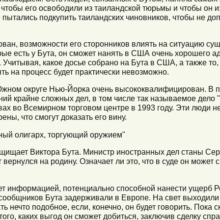
чтобы его освободили из таиландской тюрьмы и чтобы он из
же пытались подкупить таиландских чиновников, чтобы не до
рован, возможности его сторонников влиять на ситуацию сущ
рые есть у Бута, он сможет нанять в США очень хорошего ад
 Учитывая, какое досье собрано на Бута в США, а также то, 
ть на процесс будет практически невозможно.
Южном округе Нью-Йорка очень высококвалифицирован. В 
ий крайне сложных дел, в том числе так называемое дело 
ах во Всемирном торговом центре в 1993 году. Эти люди н
ены, что смогут доказать его вину.
шный олигарх, торгующий оружием"
ащищает Виктора Бута. Министр иностранных дел станы Серг
вернулся на родину. Означает ли это, что в суде он может с
дает информацией, потенциально способной нанести ущерб Р
а сообщников Бута задерживали в Европе. На свет выходил
ь нечто подобное, если, конечно, он будет говорить. Пока с
 того, каких выгод он сможет добиться, заключив сделку спр