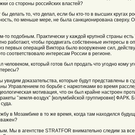
ржки со стороны российских властей?
г бы делать то, что делал, если бы кто-то в высших кругах 
ьность, по меньше мере, не была санкционирована сверху. 
м-то подобным. Практически у каждой крупной страны есть 
етно работают, чтобы продвигать собственные интересы в о
й из первых операций Виктора было вооружение сил, дейст
это соответствовало интересам России в регионе.
был человеком, который готов был продать что угодно кому у
нтересы?
мы увидим доказательства, которые будут представлены в суд
ны Управлением по борьбе с наркотиками во время расслед
деологическая мотивация, что он был крайне настроен прот
 ракеты "земля-воздух" [колумбийской группировке] ФАРК. Б
суда.
ужбу в Мозамбике в то же время, когда там находился буду
т важен?
ным. Мы в агентстве STRATFOR внимательно следим за все