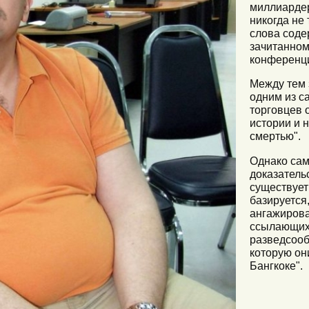
миллиардер
никогда не 
слова соде
зачитанном
конференци
Между тем 
одним из с
торговцев 
истории и 
смертью".
Однако сам
доказатель
существует
базируется,
ангажирова
ссылающихс
разведсооб
которую он
Бангкоке".