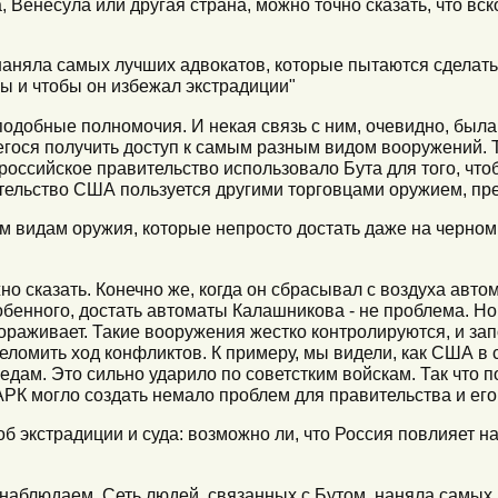
а, Венесула или другая страна, можно точно сказать, что вс
 наняла самых лучших адвокатов, которые пытаются сделать
ы и чтобы он избежал экстрадиции"
подобные полномочия. И некая связь с ним, очевидно, была
егося получить доступ к самым разным видом вооружений. 
 российское правительство использовало Бута для того, ч
вительство США пользуется другими торговцами оружием, пр
ким видам оружия, которые непросто достать даже на черном
жно сказать. Конечно же, когда он сбрасывал с воздуха авт
бенного, достать автоматы Калашникова - не проблема. Но в
стораживает. Такие вооружения жестко контролируются, и зап
еломить ход конфликтов. К примеру, мы видели, как США в
дам. Это сильно ударило по советстким войскам. Так что п
К могло создать немало проблем для правительства и его
об экстрадиции и суда: возможно ли, что Россия повлияет на
ас наблюдаем. Сеть людей, связанных с Бутом, наняла самых