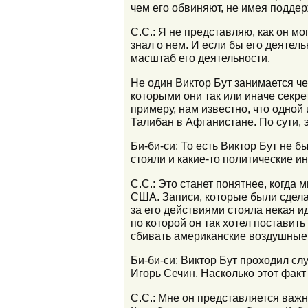
чем его обвиняют, не имея подде
С.С.: Я не представляю, как он мо
знал о нем. И если бы его деятел
масштаб его деятельности.
Не один Виктор Бут занимается че
которыми они так или иначе секр
примеру, нам известно, что одно
Талибан в Афганистане. По сути, 
Би-би-си: То есть Виктор Бут не 
стояли и какие-то политические и
С.С.: Это станет понятнее, когда 
США. Записи, которые были сдела
за его действиями стояла некая и
по которой он так хотел поставить
сбивать американские воздушные 
Би-би-си: Виктор Бут проходил сл
Игорь Сечин. Насколько этот фак
С.С.: Мне он представляется важ