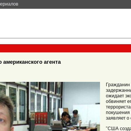
териалов
 американского агента
Гражданин 
задержанны
ожидает эк
обвиняет е
террориста
покушения 
заявляет о
"США созд