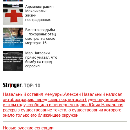
эвакуация
Администрация
Махачкалы:
жизни
пострадавших
при падении
лифта ничто не
Вместо свадьбы
угрожает
– похороны: отец
смотрел на свою
мертвую 16-
летнюю дочь и не
мог сдержать
Мэр Нагасаки
слезы
прямо указал, что
бомбу на город
сбросил
американский
самолет
Навальный оставил мемуары.Алексей Навальный написал
автобиографию перед смертью, которая будет опубликована
в этом году, сообщила в четверг его вдова Юлия Навальная,
раскрыв существование текста, о существовании которого
знало только его ближайшее окружен
Новые русские сенсации