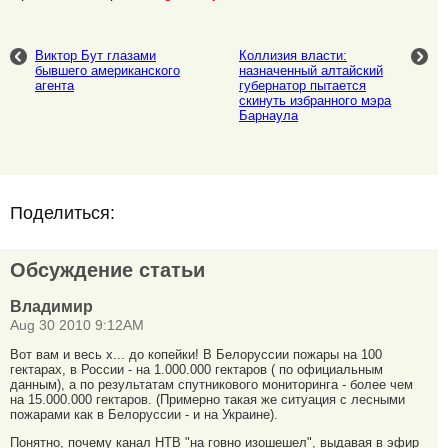
Виктор Бут глазами
Коллизия власти:
бывшего американского
назначенный алтайский
агента
губернатор пытается
скинуть избранного мэра
Барнаула
Поделиться:
Обсуждение статьи
Владимир
Aug 30 2010 9:12AM
Вот вам и весь х... до копейки! В Белоруссии пожары на 100
гектарах, в России - на 1.000.000 гектаров ( по официальным
данным), а по результатам спутникового мониторинга - более чем
на 15.000.000 гектаров. (Примерно такая же ситуация с лесными
пожарами как в Белоруссии - и на Украине).
Понятно, почему канал НТВ "на говно изошешел", выдавая в эфир