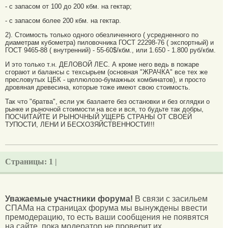
- с запасом от 100 до 200 кбм. на гектар;
- с запасом более 200 кбм. на гектар.
2). Стоимость только одного обезличенного ( усредненного по
диаметрам кубометра) пиловочника ГОСТ 22298-76 ( экспортный) и
ГОСТ 9465-88 ( внутренний) - 55-60$/кбм., или 1.650 - 1.800 руб/кбм.
И это только т.н. ДЕЛОВОЙ ЛЕС. А кроме него ведь в пожаре
сгорают и балансы с техсырьем (основная "ЖРАЧКА" все тех же
пресловутых ЦБК - целлюлозо-бумажных комбинатов), и просто
дровяная древесина, которые тоже имеют свою стоимость.
Так что "братва", если уж базлаете без остановки и без оглядки о
рынке и рыночной стоимости на все и вся, то будьте так добры,
ПОСЧИТАЙТЕ И РЫНОЧНЫЙ УЩЕРБ СТРАНЫ ОТ СВОЕЙ
ТУПОСТИ, ЛЕНИ И БЕСХОЗЯЙСТВЕННОСТИ!!!
Страницы:
1 |
Уважаемые участники форума!
В связи с засильем
СПАМа на страницах форума мы вынуждены ввести
премодерацию, то есть ваши сообщения не появятся
на сайте, пока модератор не проверит их.