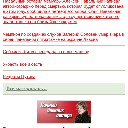
Навальный оставил мемуары.Алексей Навальный написал
автобиографию перед смертью, которая будет опубликована
в этом году, сообщила в четверг его вдова Юлия Навальная,
раскрыв существование текста, о существовании которого
знало только его ближайшее окружен
Чемпион по созданию слухов Валерий Соловей умер вчера в
своей панельной пятиэтажке на окраине Львова
Собчак из Литвы передала на волю маляву
Украсть все и сесть
Рецепты Путина
Все материалы…