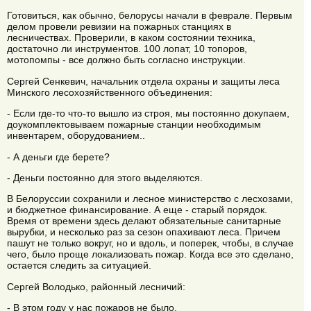
Готовиться, как обычно, белорусы начали в феврале. Первым
делом провели ревизии на пожарных станциях в
лесничествах. Проверили, в каком состоянии техника,
достаточно ли инструментов. 100 лопат, 10 топоров,
мотопомпы - все должно быть согласно инструкции.
Сергей Сенкевич, начальник отдела охраны и защиты леса
Минского лесохозяйственного объединения:
- Если где-то что-то вышло из строя, мы постоянно докупаем,
доукомплектовываем пожарные станции необходимым
инвентарем, оборудованием..
- А деньги где берете?
- Деньги постоянно для этого выделяются.
В Белоруссии сохранили и лесное министерство с лесхозами,
и бюджетное финансирование. А еще - старый порядок.
Время от времени здесь делают обязательные санитарные
вырубки, и несколько раз за сезон опахивают леса. Причем
пашут не только вокруг, но и вдоль, и поперек, чтобы, в случае
чего, было проще локализовать пожар. Когда все это сделано,
остается следить за ситуацией.
Сергей Володько, районный лесничий:
- В этом году у нас пожаров не было.