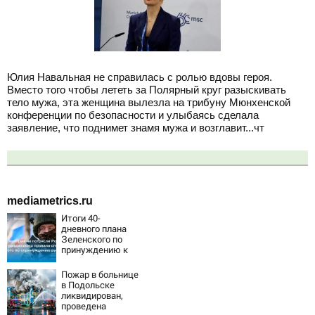
Юлия Навальная не справилась с ролью вдовы героя.
Вместо того чтобы лететь за Полярный круг разыскивать
тело мужа, эта женщина вылезла на трибуну Мюнхенской
конференции по безопасности и улыбаясь сделала
заявление, что поднимет знамя мужа и возглавит...чт
mediametrics.ru
Итоги 40-
дневного плана
Зеленского по
принуждению к
миру: как
ответила Россия,
Пожар в больнице
полный разбор
в Подольске
провала операции
ликвидирован,
Украины от
проведена
военкора Коца