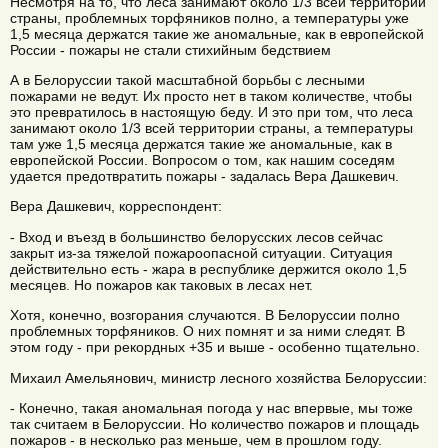
Несмотря на то, что леса занимают около 1/3 всей территории
страны, проблемных торфяников полно, а температуры уже
1,5 месяца держатся такие же аномальные, как в европейской
России - пожары не стали стихийным бедствием
А в Белоруссии такой масштабной борьбы с лесными
пожарами не ведут. Их просто нет в таком количестве, чтобы
это превратилось в настоящую беду. И это при том, что леса
занимают около 1/3 всей территории страны, а температуры
там уже 1,5 месяца держатся такие же аномальные, как в
европейской России. Вопросом о том, как нашим соседям
удается предотвратить пожары - задалась Вера Дашкевич.
Вера Дашкевич, корреспондент:
- Вход и въезд в большинство белорусских лесов сейчас
закрыт из-за тяжелой пожароопасной ситуации. Ситуация
действительно есть - жара в республике держится около 1,5
месяцев. Но пожаров как таковых в лесах нет.
Хотя, конечно, возгорания случаются. В Белоруссии полно
проблемных торфяников. О них помнят и за ними следят. В
этом году - при рекордных +35 и выше - особенно тщательно.
Михаил Амельянович, министр лесного хозяйства Белоруссии:
- Конечно, такая аномальная погода у нас впервые, мы тоже
так считаем в Белоруссии. Но количество пожаров и площадь
пожаров - в несколько раз меньше, чем в прошлом году.