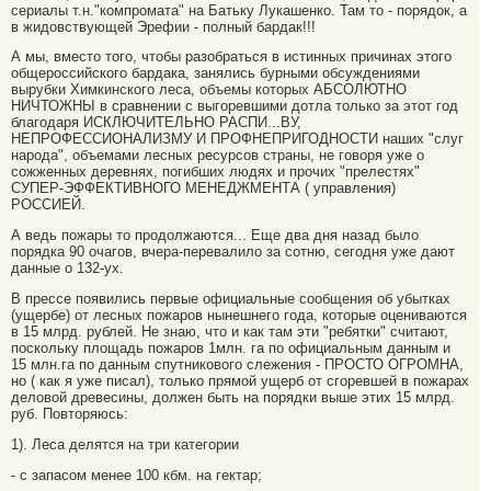
сериалы т.н."компромата" на Батьку Лукашенко. Там то - порядок, а
в жидовствующей Эрефии - полный бардак!!!
А мы, вместо того, чтобы разобраться в истинных причинах этого
общероссийского бардака, занялись бурными обсуждениями
вырубки Химкинского леса, объемы которых АБСОЛЮТНО
НИЧТОЖНЫ в сравнении с выгоревшими дотла только за этот год
благодаря ИСКЛЮЧИТЕЛЬНО РАСПИ...ВУ,
НЕПРОФЕССИОНАЛИЗМУ И ПРОФНЕПРИГОДНОСТИ наших "слуг
народа", объемами лесных ресурсов страны, не говоря уже о
сожженных деревнях, погибших людях и прочих "прелестях"
СУПЕР-ЭФФЕКТИВНОГО МЕНЕДЖМЕНТА ( управления)
РОССИЕЙ.
А ведь пожары то продолжаются... Еще два дня назад было
порядка 90 очагов, вчера-перевалило за сотню, сегодня уже дают
данные о 132-ух.
В прессе появились первые официальные сообщения об убытках
(ущербе) от лесных пожаров нынешнего года, которые оцениваются
в 15 млрд. рублей. Не знаю, что и как там эти "ребятки" считают,
поскольку площадь пожаров 1млн. га по официальным данным и
15 млн.га по данным спутникового слежения - ПРОСТО ОГРОМНА,
но ( как я уже писал), только прямой ущерб от сгоревшей в пожарах
деловой древесины, должен быть на порядки выше этих 15 млрд.
руб. Повторяюсь:
1). Леса делятся на три категории
- с запасом менее 100 кбм. на гектар;