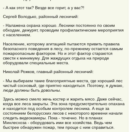
- А как этот так? Везде все горит, а у вас?!
Сергей Володько, районный лесничий:
- Налажена охрана хорошо. Лесники постоянно по своим
обходам, дежурят, проводим профилактические мероприятия
с населением.
Население, которому агитацией пытаются привить правила
безопасного поведения в лесу, по-прежнему остается самым
пожароопасным фактором. Но и этот фактор стараются
свести к минимуму. Для жаждущих отдыха на природе
оборудовали специальные места.
Николай Рожков, главный районный лесничий:
- Мы выбираем такие благоприятные места, где хороший лес
чистый сосновый, где приятно находиться. Поэтому, я думаю,
люди должны быть довольны.
Здесь можно смело жечь костер и жарить мясо. Даже сейчас,
когда все леса закрыты. Эта зона предусмотрительно опахана
и находится под особым контролем лесника. А еще за
состоянием белорусских лесов с некоторого времени начали
следить видеокамеры. Пока - точечно. Но в планах
Минлесхоза - оборудовать ими все хозяйства. Ведь чем
быстрее обнаружен пожар, тем проще с ним справиться.