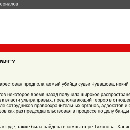
териалов
евич"?
 арестован предполагаемый убийца судьи Чувашова, некий
тов некоторое время назад получила широкое распростран
 к власти ультраправых, предполагающий террор в отноше
сле сотрудников правоохранительных органов, адвокатов и 
ов как раз председательствовал в процессе по делу банды
 в суде, также была найдена в компьютере Тихонова–Хасис,