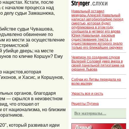
 нацистах. Кстати, после
 с началом процесса над
Навальный оставил
о делу судьи Замашнюка,
мемуары.Алексей Навальный
написал автобиографию перед
смертью, которая будет
опубликована в этом году,
бийстве судьи Чувашова,
сообщила в четверг его вдова
редъявлено обвинение по
Юлия Навальная, раскрыв
ым из мести за осуществление
существование текста, о
существовании которого знало
кстремистской
только его ближайшее окружен
 убийце дверь; на месте
шунов по кличке Коршун? Ему
Чемпион по созданию слухов
Валерий Соловей умер вчера в
своей панельной пятиэтажке на
окраине Львова
ию нацистов,которая
Тихонов, и Хасис, и Коршунов,
Собчак из Литвы передала на
волю маляву
льных органов, благодаря
Украсть все и сесть
тем — скрылся в неизвестном
ид, что отошел от
Рецепты Путина
м от национализма, но близким
Все материалы…
соратников.
20", который развивал идеи