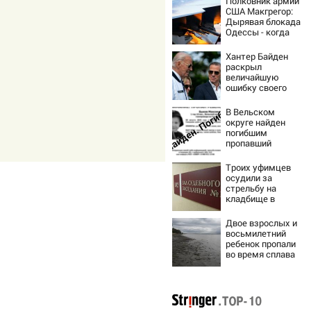
Полковник армии
США Макгрегор:
Дырявая блокада
Одессы - когда
же в
командовании
Хантер Байден
ВМФ России за
раскрыл
это полетят
величайшую
головы?
ошибку своего
отца:
бездействие
В Вельском
против Трампа
округе найден
погибшим
пропавший
полуторагодовал
ый ребёнок
Троих уфимцев
осудили за
стрельбу на
кладбище в
Башкирии
Двое взрослых и
восьмилетний
ребенок пропали
во время сплава
по реке
08/08/2026 –
Новости