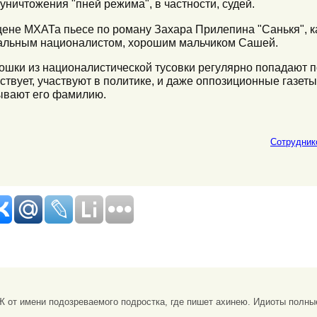
 уничтожения "пней режима", в частности, судей.
цене МХАТа пьесе по роману Захара Прилепина "Санькя", к
икальным националистом, хорошим мальчиком Сашей.
сошки из националистической тусовки регулярно попадают п
ствует, участвуют в политике, и даже оппозиционные газеты
ывают его фамилию.
Сотрудник
 от имени подозреваемого подростка, где пишет ахинею. Идиоты полны