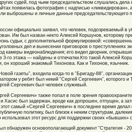
угих судей, под чьим председательством слушались дела о
айтах появилась фотография с надписью «ликвидирован», а
ыли выброшены и личные данные председательствующего п
оссии официально заявил, что человек, подозреваемый в у
тован. Им был назван некто Алексей Коршунов, которому п
жизнь судьи, с дополнительной формулировкой: «совершенн
уголовных дел и вынесении приговоров о преступлениях э
од камеры видеонаблюдения; его видел дворник, открывший
е 3-го этажа — найдены и отпечатки.Кто такой Алексей Кор
, он хороший знакомый Тихонова. Как и Тихонов, язычник.
Новой газеты", входила когда-то в "Бригаду-88", организац
ратором у ребят был некий "Сергей Сергеевич", которого и 
ргей Сергеевич был человек служивый.
ргей Сергеевич» также попал в поле зрения правоохраните
и Хасис был задержан, вроде как допрошен, отпущен, а за
 этот самый «Сергей Сергеевич» в последнее время делал в
публичную политику, был близок к неким структурам, далеки
о использовал этот ресурс для поддержки своих «бывших» 
ыл обнаружен основополагающий документ "Стратегия - 20