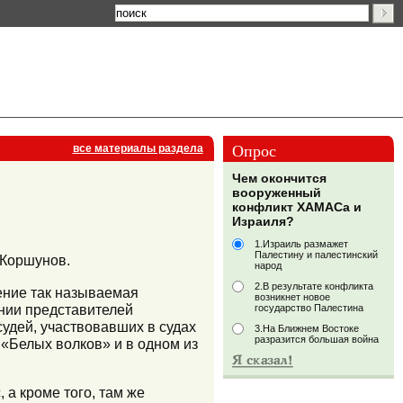
Опрос
все материалы раздела
Чем окончится
вооруженный
конфликт ХАМАСа и
Израиля?
1.Израиль размажет
Палестину и палестинский
 Коршунов.
народ
2.В результате конфликта
ение так называемая
возникнет новое
нии представителей
государство Палестина
судей, участвовавших в судах
3.На Ближнем Востоке
разразится большая война
 «Белых волков» и в одном из
 а кроме того, там же