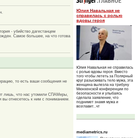
Юлия Навальная не
ч.
справилась с ролью
вдовы героя
тория - убийство дагестанцем
ожден. Самое большее, на что готова
Юлия Навальная не справилась
с ролью вдовы героя. Вместо
того чтобы лететь за Полярный
круг разыскивать тело мужа, эта
рацию, то есть ваши сообщения не
женщина вылезла на трибуну
Мюнхенской конференции по
безопасности и улыбаясь
ачит лишь, что нас утомили СПАМеры,
сделала заявление, что
и вы отнесетесь к ним с пониманием.
поднимет знамя мужа и
возглавит...чт
mediametrics.ru