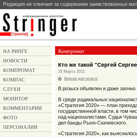
Pедакция не отвечает за содержание заимствованных ма
Компромат
НА РИНГЕ
НОВОСТИ
Кто же такой "Сергей Серге
КОМПРОМАТ
28 Марта 2011
КОМПАС
Версия для печати
СЛУХИ
В розыск объявлен и даже заочно
МОНИТОР
В среде радикальных националис
«Стратегия 2020» — план прихода
КОММЕНТАРИИ
государственной власти, в том чи
над националистами. Судья Чуваш
ФОТО
дел банды Рыно-Скачевского.
ПЕРСОНАЛИИ
«Стратегия 2020», как выяснилось