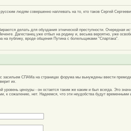
 русским людям совершенно наплевать на то, кто таков Сергей Сергееви
бираются делать для обуздания этнической преступности. Очередная ис
Печенге. Дагестанец уже отбыл на родину и, весьма вероятно, уже освоб
ра на публику, вроде общения Путина с болельщиками "Спартака".
 с засильем СПАМа на страницах форума мы вынуждены ввести премоде
верит их.
вый уровень цензуры - он остается таким же каким и был всегда. Это зн
ми, к сожалению, нет. Надеемся, что эти неудобства будут временными 