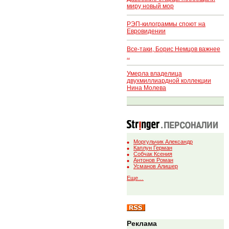
миру новый мор
РЭП-килограммы споют на
Евровидении
Все-таки, Борис Немцов важнее
..
Умерла владелица
двухмиллиардной коллекции
Нина Молева
Моргульчик Александр
Каплун Герман
Собчак Ксения
Антонов Роман
Усманов Алишер
Еще…
Реклама