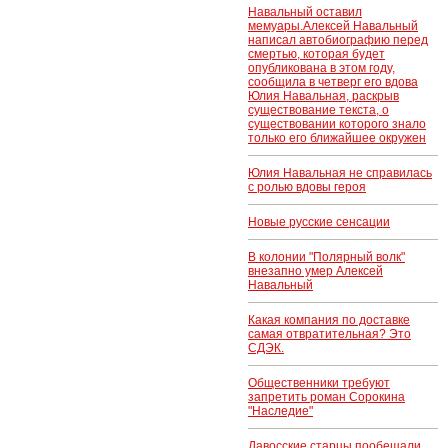
Навальный оставил
мемуары.Алексей Навальный
написал автобиографию перед
смертью, которая будет
опубликована в этом году,
сообщила в четверг его вдова
Юлия Навальная, раскрыв
существование текста, о
существовании которого знало
только его ближайшее окружен
Юлия Навальная не справилась
с ролью вдовы героя
Новые русские сенсации
В колонии "Полярный волк"
внезапно умер Алексей
Навальный
Какая компания по доставке
самая отвратительная? Это
СДЭК.
Общественники требуют
запретить роман Сорокина
"Наследие"
Давосские старцы пообещали