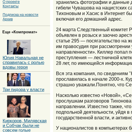
хранились фотографии и данные др
О проекте
Контакты
гибели Чувашова на нацистских с
Тихоновым и Хасис в Интернет б
Подписка на новости
включая его домашний адрес.
Архив
24 марта Следственный комитет Р
Еще «Компромат»
объявлен в розыск и заочно арес
статье 295 — посягательство на 
им правосудия при рассмотрении 
направленности». Киллер попал п
преступления — лестничной клетк
Юлия Навальная не
справилась с ролью
28 лет, по имеющейся информации
вдовы героя
Вся эта компания, по сведениям "
прославилась в начале 2000-х. Ку
страшно уважали.Понятно, что Се
Три пидора у власти
Насколько известно «Новой», «Се
прослушкам разговоров Тихонова 
направлении. Известно также, что
подпольной деятельности, уйдя в 
государственной власти, и активн
Киркоров, Милявская
и Собчак были не
У националистов в компьютерах б
совсем голые