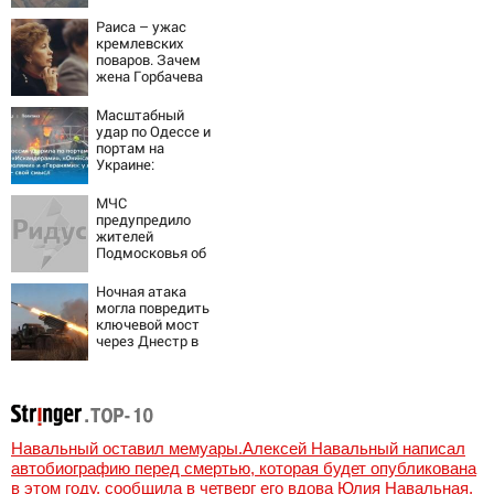
увеличилась
точность
Раиса – ужас
попаданий по
кремлевских
объектам ВСУ
поваров. Зачем
жена Горбачева
требовала пять
видов каши
Масштабный
каждое утро?
удар по Одессе и
портам на
Украине:
Последние
новости,
МЧС
подробности об
предупредило
ударах России 9
жителей
августа 2026 года
Подмосковья об
угрозе атаки
дронов
Ночная атака
могла повредить
ключевой мост
через Днестр в
Одесской
области
Навальный оставил мемуары.Алексей Навальный написал
автобиографию перед смертью, которая будет опубликована
в этом году, сообщила в четверг его вдова Юлия Навальная,