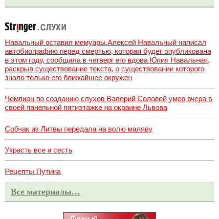
Навальный оставил мемуары.Алексей Навальный написал
автобиографию перед смертью, которая будет опубликована
в этом году, сообщила в четверг его вдова Юлия Навальная,
раскрыв существование текста, о существовании которого
знало только его ближайшее окружен
Чемпион по созданию слухов Валерий Соловей умер вчера в
своей панельной пятиэтажке на окраине Львова
Собчак из Литвы передала на волю маляву
Украсть все и сесть
Рецепты Путина
Все материалы…