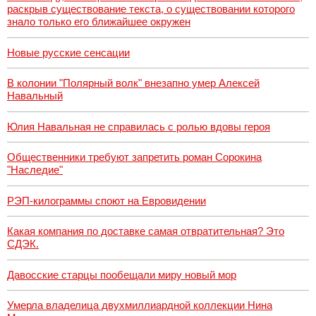
раскрыв существование текста, о существовании которого
знало только его ближайшее окружен
Новые русские сенсации
В колонии "Полярный волк" внезапно умер Алексей
Навальный
Юлия Навальная не справилась с ролью вдовы героя
Общественники требуют запретить роман Сорокина
"Наследие"
РЭП-килограммы споют на Евровидении
Какая компания по доставке самая отвратительная? Это
СДЭК.
Давосские старцы пообещали миру новый мор
Умерла владелица двухмиллиардной коллекции Нина