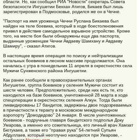
области. Но, как сообщил РИА "Новости" секретарь Совета
безопасности Ингушетии Бекхан Атигов, Бикаев был лишь
зарегистрирован в Подмосковье, родился же он в Чечне.
"Паспорт на имя уроженца Чечни Руслана Бикаева был
найден на теле боевика, который в ходе боестолкновения
привел в действие самодельное взрывное устройство. Кроме
того, на месте боя были обнаружены еще два паспорта,
выданные уроженцам Чечни Авдаеву Шамхану и Авдаеву
Шамиру", - сказал Атигов.
В настоящее время операция по поиску и нейтрализации
остальных боевиков в лесном массиве продолжается. Она
началась с утра в понедельник 11 апреля в окрестностях села
Мужичи Сунженского района Ингушетии.
Как ранее сообщили в правоохранительных органах
Ингушетии, группа боевиков у селения Мужичи состоит из
шести человек. Предположительно, среди них есть те, кто
находился на базе боевиков, уничтоженной 28 марта в ходе
спецоперации в окрестностях селения Алкун. Тогда были
ликвидированы 17 бандитов, задержаны двое подозреваемых
в причастности к теракту в московском международном
аэропорту "Домодедово" 24 января. В числе уничтоженных
боевиков - подручные главаря бандитского подполья Доку
Умарова, а именно его сожительница, его личный врач Хамзат
Бютукаев, а также его "правая рука" 54-летний Супьян
Абдуллаев, который неотлучно находился при Умарове, -