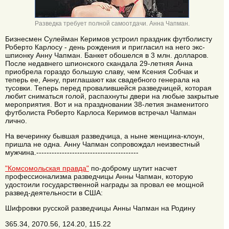
Разведка требует полной самоотдачи. Анна Чапман.
Бизнесмен Сулейман Керимов устроил праздник футболисту
Роберто Карлосу - день рождения и пригласил на него экс-
шпионку Анну Чапман. Банкет обошелся в 3 млн. долларов.
После недавнего шпионского скандала 29-летняя Анна
приобрела гораздо большую славу, чем Ксения Собчак и
теперь ее, Анну, приглашают как свадебного генерала на
тусовки. Теперь перед провалившейся разведчицей, которая
любит сниматься голой, распахнуты двери на любые закрытые
мероприятия. Вот и на праздновании 38-летия знаменитого
футболиста Роберто Карлоса Керимов встречал Чапман
лично.
На вечеринку бывшая разведчица, а ныне женщина-клоун,
пришла не одна. Анну Чапман сопровождал неизвестный
мужчина.----------------------------------------
"Комсомольская правда"
по-доброму шутит насчет
профессионализма разведчицы Анны Чапман, которую
удостоили государственной награды за провал ее мощной
развед-деятельности в США:
Шифровки русской разведчицы Анны Чапман на Родину
365.34, 2070.56, 124.20, 115.22