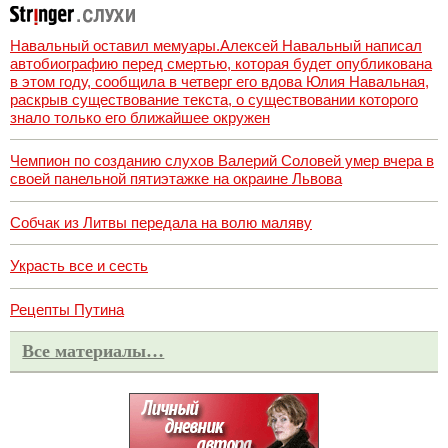
Навальный оставил мемуары.Алексей Навальный написал
автобиографию перед смертью, которая будет опубликована
в этом году, сообщила в четверг его вдова Юлия Навальная,
раскрыв существование текста, о существовании которого
знало только его ближайшее окружен
Чемпион по созданию слухов Валерий Соловей умер вчера в
своей панельной пятиэтажке на окраине Львова
Собчак из Литвы передала на волю маляву
Украсть все и сесть
Рецепты Путина
Все материалы…