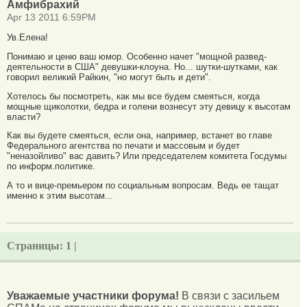
Амфибрахий
Apr 13 2011 6:59PM
Ув.Елена!
Понимаю и ценю ваш юмор. Особенно начет "мощной развед-
деятельности в США" девушки-клоуна. Но... шутки-шутками, как
говорил великий Райкин, "но могут быть и дети".
Хотелось бы посмотреть, как мы все будем смеяться, когда
мощные щиколотки, бедра и голени вознесут эту девицу к высотам
власти?
Как вы будете смеяться, если она, например, встанет во главе
Федерального агентства по печати и массовым и будет
"неназойливо" вас давить? Или председателем комитета Госдумы
по информ.политике.
А то и вице-премьером по социальным вопросам. Ведь ее тащат
именно к этим высотам...
Страницы:
1 |
Уважаемые участники форума!
В связи с засильем