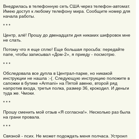
Внедрилась в телефонную сеть США через телефон-автомат.
Имею доступ к любому телефону мира. Сообщите номер для
начала работы.
* * *
Центр, алё! Прошу до двенадцати дня никаких шифровок мне
не слать.
Потому что я еще сплю! Еще большая просьба: передайте
папе, чтобы записывал «Дом-2», я приеду - посмотрю.
* * *
Обследовала все дупла в Централ-парке, но никакой
инструкции не нашла :-(. Следующую инструкцию положите в
сапожки в бутике «Armani» на Пятой авеню, второй ряд
напротив входа, третья полка, размер 36, крокодил. И деньги
туда же. Чмоки.
* * *
Прошу сменить мой отзыв «Я согласна!». Несколько раз была
на грани провала.
* * *
Связной - псих. Не может подождать меня полчаса. Устроил