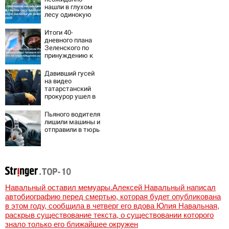
нашли в глухом
лесу одинокую
испуганную
маленькую
Итоги 40-
девочку с
дневного плана
игрушкой
Зеленского по
принуждению к
миру: как
ответила Россия,
Давивший гусей
полный разбор
на видео
провала операции
татарстанский
Украины от
прокурор ушел в
военкора Коца
отставку
09/08/2026 –
Пьяного водителя
Новости
лишили машины и
отправили в тюрь
Навальный оставил мемуары.Алексей Навальный написал
автобиографию перед смертью, которая будет опубликована
в этом году, сообщила в четверг его вдова Юлия Навальная,
раскрыв существование текста, о существовании которого
знало только его ближайшее окружен