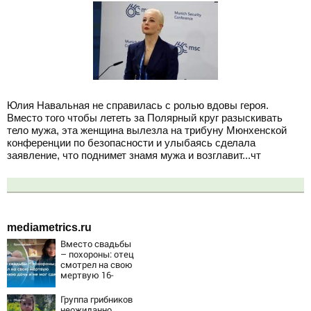
Юлия Навальная не справилась с ролью вдовы героя.
Вместо того чтобы лететь за Полярный круг разыскивать
тело мужа, эта женщина вылезла на трибуну Мюнхенской
конференции по безопасности и улыбаясь сделала
заявление, что поднимет знамя мужа и возглавит...чт
mediametrics.ru
Вместо свадьбы
– похороны: отец
смотрел на свою
мертвую 16-
летнюю дочь и не
мог сдержать
Группа грибников
слезы
неожиданно