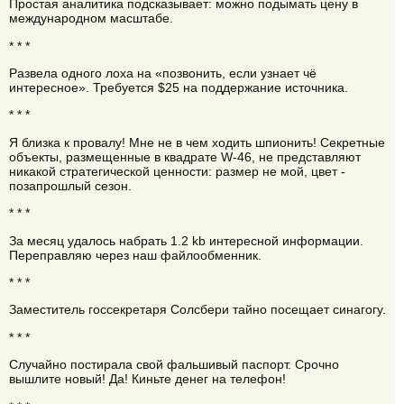
Простая аналитика подсказывает: можно подымать цену в
международном масштабе.
* * *
Развела одного лоха на «позвонить, если узнает чё
интересное». Требуется $25 на поддержание источника.
* * *
Я близка к провалу! Мне не в чем ходить шпионить! Секретные
объекты, размещенные в квадрате W-46, не представляют
никакой стратегической ценности: размер не мой, цвет -
позапрошлый сезон.
* * *
За месяц удалось набрать 1.2 kb интересной информации.
Переправляю через наш файлообменник.
* * *
Заместитель госсекретаря Солсбери тайно посещает синагогу.
* * *
Случайно постирала свой фальшивый паспорт. Срочно
вышлите новый! Да! Киньте денег на телефон!