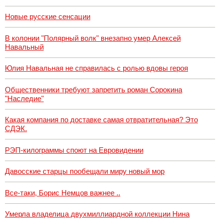
Новые русские сенсации
В колонии "Полярный волк" внезапно умер Алексей
Навальный
Юлия Навальная не справилась с ролью вдовы героя
Общественники требуют запретить роман Сорокина
"Наследие"
Какая компания по доставке самая отвратительная? Это
СДЭК.
РЭП-килограммы споют на Евровидении
Давосские старцы пообещали миру новый мор
Все-таки, Борис Немцов важнее ..
Умерла владелица двухмиллиардной коллекции Нина