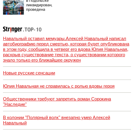
в Подольске
ликвидирован,
проведена
эвакуация
Навальный оставил мемуары.Алексей Навальный написал
автобиографию перед смертью, которая будет опубликована
в этом году, сообщила в четверг его вдова Юлия Навальная,
раскрыв существование текста, о существовании которого
знало только его ближайшее окружен
Новые русские сенсации
Юлия Навальная не справилась с ролью вдовы героя
Общественники требуют запретить роман Сорокина
"Наследие"
В колонии "Полярный волк" внезапно умер Алексей
Навальный