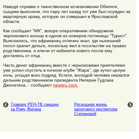
Наводя справки о таинственном исчезновении Обиянге,
сыщики выяснили, что пару лет назад тот уже был осужден за
квартирную кражу, которую он совершил в Ярославской
области.
Как сообщает "МК", вскоре оперативники обнаружили
чернокожего юношу в одном из номеров гостиницы "Турист".
Выяснилось, что африканец отлично знал, где нынешний
посол хранит деньги, поскольку жил в посольстве на правах
родственника, а ключи от кабинета нового посла ему
достались от отца.
Часть денег африканец вместе с чернокожими приятелями
уже успел спустить в ночном клубе "Жара", где кутил целую
ночь, угощая всех подряд. Кстати, молодой человек оказался
дальним родственником президента Нигерии Гудлака
Джонатана, - сообщают
newsru.com.
Главред РЕН-ТВ смещен
Роскошная жизнь
за Рому Жигана
налогового инспектора
Степановой