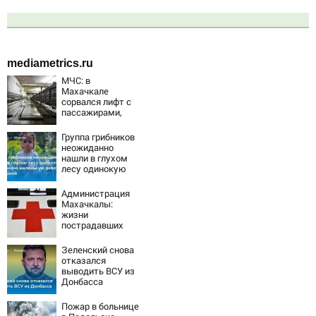
mediametrics.ru
МЧС: в
Махачкале
сорвался лифт с
пассажирами,
пострадали
четыре человека
Группа грибников
неожиданно
нашли в глухом
лесу одинокую
испуганную
маленькую
Администрация
девочку с
Махачкалы:
игрушкой
жизни
пострадавших
при падении
лифта ничто не
Зеленский снова
угрожает
отказался
выводить ВСУ из
Донбасса
Пожар в больнице