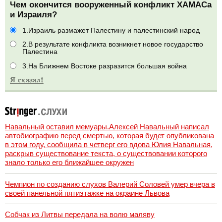
Чем окончится вооруженный конфликт ХАМАСа
и Израиля?
1.Израиль размажет Палестину и палестинский народ
2.В результате конфликта возникнет новое государство
Палестина
3.На Ближнем Востоке разразится большая война
Навальный оставил мемуары.Алексей Навальный написал
автобиографию перед смертью, которая будет опубликована
в этом году, сообщила в четверг его вдова Юлия Навальная,
раскрыв существование текста, о существовании которого
знало только его ближайшее окружен
Чемпион по созданию слухов Валерий Соловей умер вчера в
своей панельной пятиэтажке на окраине Львова
Собчак из Литвы передала на волю маляву