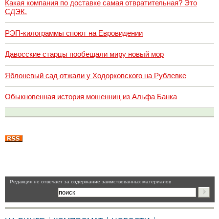
Какая компания по доставке самая отвратительная? Это
СДЭК.
РЭП-килограммы споют на Евровидении
Давосские старцы пообещали миру новый мор
Яблоневый сад отжали у Ходорковского на Рублевке
Обыкновенная история мошенниц из Альфа Банка
Pедакция не отвечает за содержание заимствованных материалов