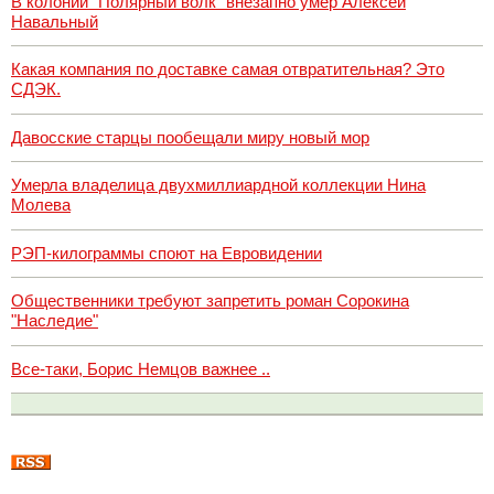
В колонии "Полярный волк" внезапно умер Алексей
Навальный
Какая компания по доставке самая отвратительная? Это
СДЭК.
Давосские старцы пообещали миру новый мор
Умерла владелица двухмиллиардной коллекции Нина
Молева
РЭП-килограммы споют на Евровидении
Общественники требуют запретить роман Сорокина
"Наследие"
Все-таки, Борис Немцов важнее ..