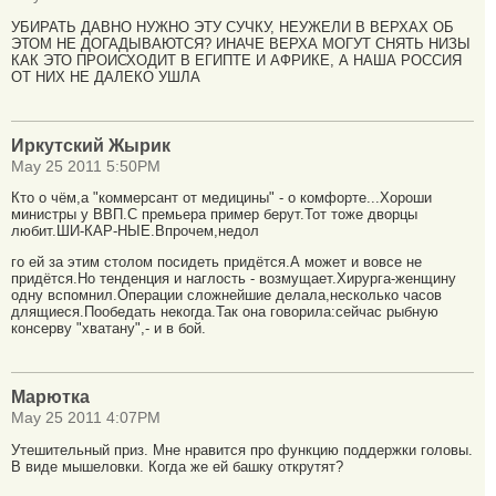
УБИРАТЬ ДАВНО НУЖНО ЭТУ СУЧКУ, НЕУЖЕЛИ В ВЕРХАХ ОБ
ЭТОМ НЕ ДОГАДЫВАЮТСЯ? ИНАЧЕ ВЕРХА МОГУТ СНЯТЬ НИЗЫ
КАК ЭТО ПРОИСХОДИТ В ЕГИПТЕ И АФРИКЕ, А НАША РОССИЯ
ОТ НИХ НЕ ДАЛЕКО УШЛА
Иркутский Жырик
May 25 2011 5:50PM
Кто о чём,а "коммерсант от медицины" - о комфорте...Хороши
министры у ВВП.С премьера пример берут.Тот тоже дворцы
любит.ШИ-КАР-НЫЕ.Впрочем,недол
го ей за этим столом посидеть придётся.А может и вовсе не
придётся.Но тенденция и наглость - возмущает.Хирурга-женщину
одну вспомнил.Операции сложнейшие делала,несколько часов
длящиеся.Пообедать некогда.Так она говорила:сейчас рыбную
консерву "хватану",- и в бой.
Марютка
May 25 2011 4:07PM
Утешительный приз. Мне нравится про функцию поддержки головы.
В виде мышеловки. Когда же ей башку открутят?