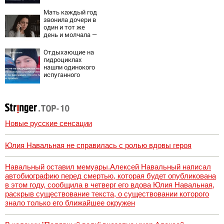
НЛО - Новости на
Вести.ru
Мать каждый год
звонила дочери в
один и тот же
день и молчала —
причина
раскрылась
Отдыхающие на
слишком поздно:
гидроциклах
история одной
нашли одинокого
семьи
испуганного
мальчика на
лодке: он
рассказал, что
его папа нырнул и
пропал
Новые русские сенсации
Юлия Навальная не справилась с ролью вдовы героя
Навальный оставил мемуары.Алексей Навальный написал
автобиографию перед смертью, которая будет опубликована
в этом году, сообщила в четверг его вдова Юлия Навальная,
раскрыв существование текста, о существовании которого
знало только его ближайшее окружен