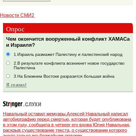
Новости СМИ2
Опрос
Чем окончится вооруженный конфликт ХАМАСа
и Израиля?
1.Израиль размажет Палестину и палестинский народ
2.В результате конфликта возникнет новое государство
Палестина
3.На Ближнем Востоке разразится большая война
Навальный оставил мемуары.Алексей Навальный написал
автобиографию перед смертью, которая будет опубликована
в этом году, сообщила в четверг его вдова Юлия Навальная,
раскрыв существование текста, о существовании которого
знало только его ближайшее окружен