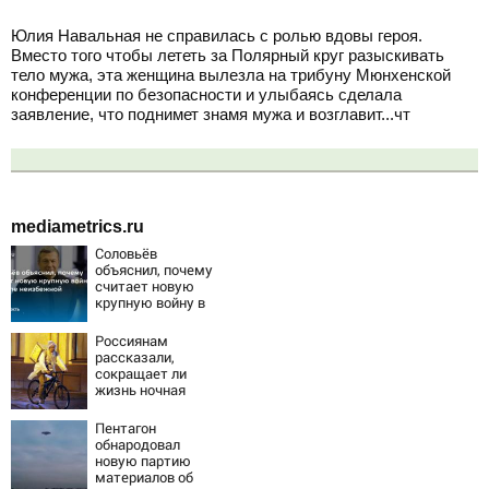
Юлия Навальная не справилась с ролью вдовы героя.
Вместо того чтобы лететь за Полярный круг разыскивать
тело мужа, эта женщина вылезла на трибуну Мюнхенской
конференции по безопасности и улыбаясь сделала
заявление, что поднимет знамя мужа и возглавит...чт
mediametrics.ru
Соловьёв
объяснил, почему
считает новую
крупную войну в
Европе
неизбежной
Россиянам
рассказали,
сокращает ли
жизнь ночная
работа
Пентагон
обнародовал
новую партию
материалов об