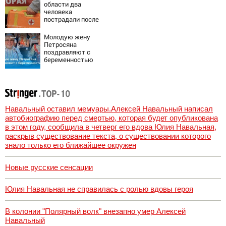
области два
человека
пострадали после
падения БПЛА
Молодую жену
Петросяна
поздравляют с
беременностью
Навальный оставил мемуары.Алексей Навальный написал
автобиографию перед смертью, которая будет опубликована
в этом году, сообщила в четверг его вдова Юлия Навальная,
раскрыв существование текста, о существовании которого
знало только его ближайшее окружен
Новые русские сенсации
Юлия Навальная не справилась с ролью вдовы героя
В колонии "Полярный волк" внезапно умер Алексей
Навальный