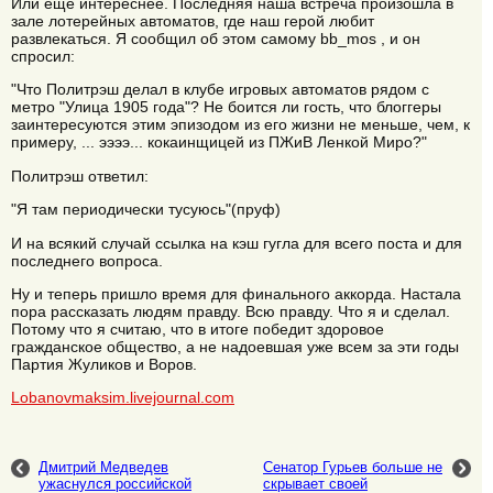
Или еще интереснее. Последняя наша встреча произошла в
зале лотерейных автоматов, где наш герой любит
развлекаться. Я сообщил об этом самому bb_mos , и он
спросил:
"Что Политрэш делал в клубе игровых автоматов рядом с
метро "Улица 1905 года"? Не боится ли гость, что блоггеры
заинтересуются этим эпизодом из его жизни не меньше, чем, к
примеру, ... ээээ... кокаинщицей из ПЖиВ Ленкой Миро?"
Политрэш ответил:
"Я там периодически тусуюсь"(пруф)
И на всякий случай ссылка на кэш гугла для всего поста и для
последнего вопроса.
Ну и теперь пришло время для финального аккорда. Настала
пора рассказать людям правду. Всю правду. Что я и сделал.
Потому что я считаю, что в итоге победит здоровое
гражданское общество, а не надоевшая уже всем за эти годы
Партия Жуликов и Воров.
Lobanovmaksim.livejournal.com
Дмитрий Медведев
Сенатор Гурьев больше не
ужаснулся российской
скрывает своей