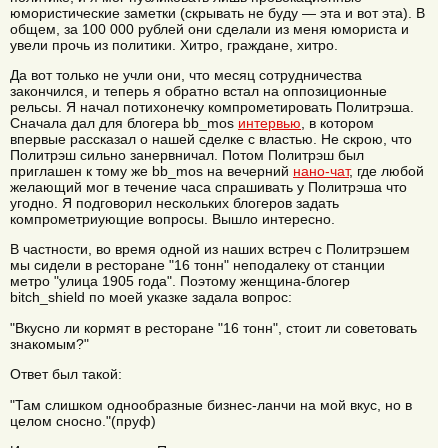
юмористические заметки (скрывать не буду — эта и вот эта). В
общем, за 100 000 рублей они сделали из меня юмориста и
увели прочь из политики. Хитро, граждане, хитро.
Да вот только не учли они, что месяц сотрудничества
закончился, и теперь я обратно встал на оппозиционные
рельсы. Я начал потихонечку компрометировать Политрэша.
Сначала дал для блогера bb_mos
интервью
, в котором
впервые рассказал о нашей сделке с властью. Не скрою, что
Политрэш сильно занервничал. Потом Политрэш был
приглашен к тому же bb_mos на вечерний
нано-чат
, где любой
желающий мог в течение часа спрашивать у Политрэша что
угодно. Я подговорил нескольких блогеров задать
компрометриующие вопросы. Вышло интересно.
В частности, во время одной из наших встреч с Политрэшем
мы сидели в ресторане "16 тонн" неподалеку от станции
метро "улица 1905 года". Поэтому женщина-блогер
bitch_shield по моей указке задала вопрос:
"Вкусно ли кормят в ресторане "16 тонн", стоит ли советовать
знакомым?"
Ответ был такой:
"Там слишком однообразные бизнес-ланчи на мой вкус, но в
целом сносно."(пруф)