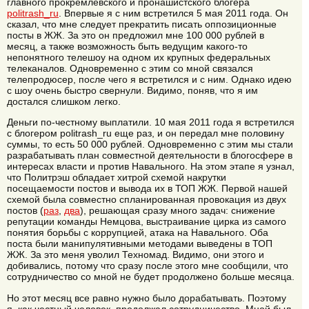
главного прокремлевского и пронашистского блогера
politrash_ru
. Впервые я с ним встретился 5 мая 2011 года. Он
сказал, что мне следует прекратить писать оппозиционные
посты в ЖЖ. За это он предложил мне 100 000 рублей в
месяц, а также возможность быть ведущим какого-то
непонятного телешоу на одном их крупных федеральных
телеканалов. Одновременно с этим со мной связался
телепродюсер, после чего я встретился и с ним. Однако идею
с шоу очень быстро свернули. Видимо, поняв, что я им
достался слишком легко.
Деньги по-честному выплатили. 10 мая 2011 года я встретился
с блогером politrash_ru еще раз, и он передал мне половину
суммы, то есть 50 000 рублей. Одновременно с этим мы стали
разрабатывать план совместной деятельности в блогосфере в
интересах власти и против Навального. На этом этапе я узнал,
что Политрэш обладает хитрой схемой накрутки
посещаемости постов и вывода их в ТОП ЖЖ. Первой нашей
схемой была совместно спланированная провокация из двух
постов (
раз
,
два
), решающая сразу много задач: снижение
репутации команды Немцова, выстраивание цирка из самого
понятия борьбы с коррупцией, атака на Навального. Оба
поста были манипулятивными методами выведены в ТОП
ЖЖ. За это меня уволил Техномад. Видимо, они этого и
добивались, потому что сразу после этого мне сообщили, что
сотрудничество со мной не будет продолжено больше месяца.
Но этот месяц все равно нужно было дорабатывать. Поэтому
я, как честный человек, продолжал сотрудничество. Мной был