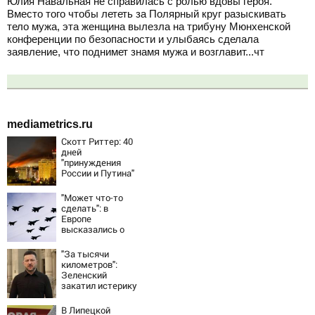
Юлия Навальная не справилась с ролью вдовы героя.
Вместо того чтобы лететь за Полярный круг разыскивать
тело мужа, эта женщина вылезла на трибуну Мюнхенской
конференции по безопасности и улыбаясь сделала
заявление, что поднимет знамя мужа и возглавит...чт
mediametrics.ru
Скотт Риттер: 40
дней
"принуждения
России и Путина"
резко приблизили
крах режима
"Может что-то
Зеленского
сделать": в
Европе
высказались о
нападении России
"За тысячи
километров":
Зеленский
закатил истерику
Западу после
ночного удара
В Липецкой