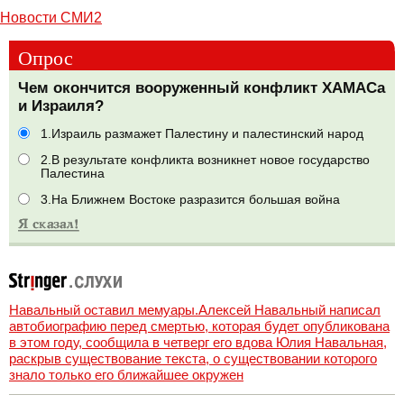
Новости СМИ2
Опрос
Чем окончится вооруженный конфликт ХАМАСа
и Израиля?
1.Израиль размажет Палестину и палестинский народ
2.В результате конфликта возникнет новое государство
Палестина
3.На Ближнем Востоке разразится большая война
Навальный оставил мемуары.Алексей Навальный написал
автобиографию перед смертью, которая будет опубликована
в этом году, сообщила в четверг его вдова Юлия Навальная,
раскрыв существование текста, о существовании которого
знало только его ближайшее окружен