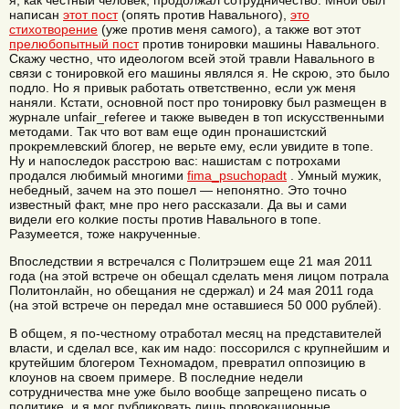
написан
этот пост
(опять против Навального),
это
стихотворение
(уже против меня самого), а также вот этот
прелюбопытный пост
против тонировки машины Навального.
Скажу честно, что идеологом всей этой травли Навального в
связи с тонировкой его машины являлся я. Не скрою, это было
подло. Но я привык работать ответственно, если уж меня
наняли. Кстати, основной пост про тонировку был размещен в
журнале unfair_referee и также выведен в топ искусственными
методами. Так что вот вам еще один пронашистский
прокремлевский блогер, не верьте ему, если увидите в топе.
Ну и напоследок расстрою вас: нашистам с потрохами
продался любимый многими
fima_psuchopadt
. Умный мужик,
небедный, зачем на это пошел — непонятно. Это точно
известный факт, мне про него рассказали. Да вы и сами
видели его колкие посты против Навального в топе.
Разумеется, тоже накрученные.
Впоследствии я встречался с Политрэшем еще 21 мая 2011
года (на этой встрече он обещал сделать меня лицом потрала
Политонлайн, но обещания не сдержал) и 24 мая 2011 года
(на этой встрече он передал мне оставшиеся 50 000 рублей).
В общем, я по-честному отработал месяц на представителей
власти, и сделал все, как им надо: поссорился с крупнейшим и
крутейшим блогером Техномадом, превратил оппозицию в
клоунов на своем примере. В последние недели
сотрудничества мне уже было вообще запрещено писать о
политике, и я мог публиковать лишь провокационные