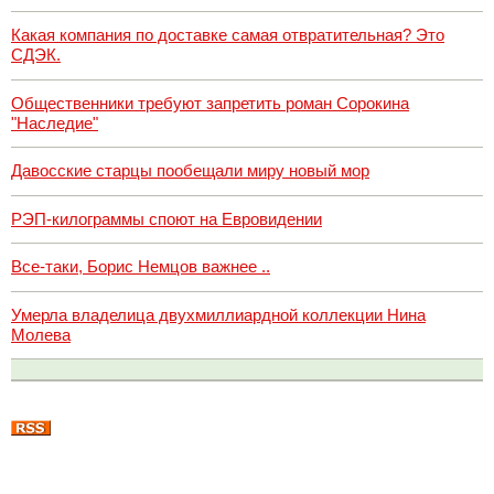
Какая компания по доставке самая отвратительная? Это
СДЭК.
Общественники требуют запретить роман Сорокина
"Наследие"
Давосские старцы пообещали миру новый мор
РЭП-килограммы споют на Евровидении
Все-таки, Борис Немцов важнее ..
Умерла владелица двухмиллиардной коллекции Нина
Молева