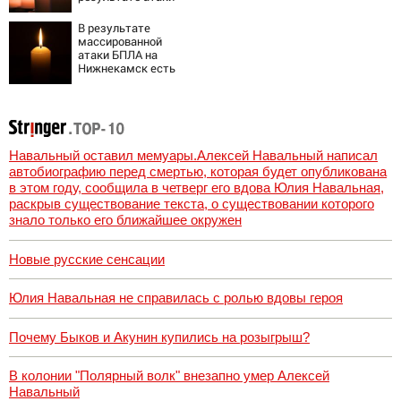
БПЛА на
Нижнекамск
В результате
массированной
атаки БПЛА на
Нижнекамск есть
погибшие
Навальный оставил мемуары.Алексей Навальный написал
автобиографию перед смертью, которая будет опубликована
в этом году, сообщила в четверг его вдова Юлия Навальная,
раскрыв существование текста, о существовании которого
знало только его ближайшее окружен
Новые русские сенсации
Юлия Навальная не справилась с ролью вдовы героя
Почему Быков и Акунин купились на розыгрыш?
В колонии "Полярный волк" внезапно умер Алексей
Навальный