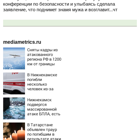
конференции по безопасности и улыбаясь сделала
заявление, что поднимет знамя мужа и возглавит...чт
mediametrics.ru
Сняты кадры из
атакованного
региона РФ в 1200
км от границы
В Нижнекамске
погибли
несколько
человек из-за
массированной
атаки БПЛА
Нижнекамск
подвергся
массированной
атаке БПЛА, есть
погибшие
В Татарстане
объявлен траур
по погибшим в
результате атаки