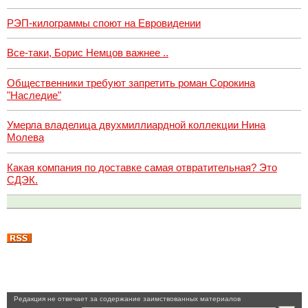
РЭП-килограммы споют на Евровидении
Все-таки, Борис Немцов важнее ..
Общественники требуют запретить роман Сорокина
"Наследие"
Умерла владелица двухмиллиардной коллекции Нина
Молева
Какая компания по доставке самая отвратительная? Это
СДЭК.
Pедакция не отвечает за содержание заимствованных материалов