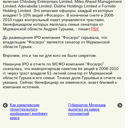
включая Chlodwig Enterprises Limited, Miles Ahead Management
Limited, Adorabella Limited, Dubhe Holdings Limited и Fornido
Holding Limited. Это кипрские офшоры, каждый из которых
владеет 5-10% акций «Фосагро». В конечном счете в 2008-
2010 годах контрольный пакет управляется трастами,
бенефициаром которых являлась семья сенатора от
Мурманской области Андрея Гурьева, - пишет
РБК
.
До размещения IPO компания "Фосагро" скрывала, что
владельцем "Фосагро" является сенатор от Мурманской
области Гурьев.
Впрочем, это и так ни для кого не было секретом.
Накануне IPO в отчете по МСФО компания "Фосагро"
созналась, что мажоритарным пакетом ее акций в 2008-2010
гг. через траст владели 51-летний сенатор от Мурманской
области Гурьев и его семья. Точная доля Гурьевых в отчете не
указана. Сейчас бенефициар не изменился, знает близкий к
компании источник.
Как кремлевские
Губернатор Мезенцев
политтехнологи
вылетел из рамок
изображают вербовку
полномочий
врага