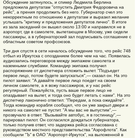
Обсуждение затянулось, и спикер Людмила Берлина
предложила депутатам "отпустить Дмитрия Федоровича на
рейс", а прения продолжить без него. Губернатор счел это
некорректным по отношению к депутатам и выразил желание
услышать "критику и предложения депутатов лично". В итоге
из зала заседаний он вышел около 13:00 и направился не в
аэропорт, где в самолете, вылетающем в Москву, уже сидели
пассажиры, а в губернаторский зал подписывать соглашение с
областным советом профсоюзов.
Три дня спустя в сети началось обсуждение того, что рейс 748
отбыл из Иркутска с опозданием более чем на час. Появилась
аудиозапись переговоров между экипажем самолета и
наземными службами. Командир экипажа получил
распоряжение от диспетчера отложить вылет. "Подъедет
первое лицо, потом будете запускаться",— сказал он. На это
пилот заявил: "А давайте первое лицо поедет на своем
личном самолете, а я вожу пассажиров, и у нас рейс
регулярный. Пожалуйста, пусть ваше первое лицо не
опаздывает на вылет, и тогда оно будет летать с нами". На это
диспетчер лаконично ответил: "Передам, а пока ожидайте".
Тогда командир корабля сообщил, что он уже закрыл двери и
никого на самолет не пустит. "А мы вас не выпустим",—
прозвучало в ответ. "Вызывайте автобус, я в гостиницу",—
парировал пилот. Он согласился дождаться губернатора,
только получив ответ, что задержка рейса согласована с
руководством местного представительства "Аэрофлота". Как
сообщили "Ъ" в ОАО "Аэропорт-Иркутск", на выложенной в