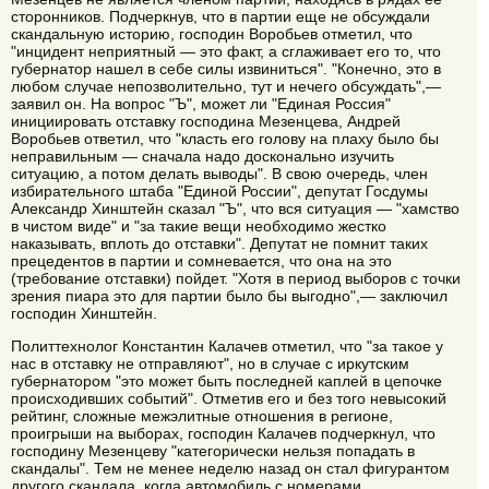
сторонников. Подчеркнув, что в партии еще не обсуждали
скандальную историю, господин Воробьев отметил, что
"инцидент неприятный — это факт, а сглаживает его то, что
губернатор нашел в себе силы извиниться". "Конечно, это в
любом случае непозволительно, тут и нечего обсуждать",—
заявил он. На вопрос "Ъ", может ли "Единая Россия"
инициировать отставку господина Мезенцева, Андрей
Воробьев ответил, что "класть его голову на плаху было бы
неправильным — сначала надо досконально изучить
ситуацию, а потом делать выводы". В свою очередь, член
избирательного штаба "Единой России", депутат Госдумы
Александр Хинштейн сказал "Ъ", что вся ситуация — "хамство
в чистом виде" и "за такие вещи необходимо жестко
наказывать, вплоть до отставки". Депутат не помнит таких
прецедентов в партии и сомневается, что она на это
(требование отставки) пойдет. "Хотя в период выборов с точки
зрения пиара это для партии было бы выгодно",— заключил
господин Хинштейн.
Политтехнолог Константин Калачев отметил, что "за такое у
нас в отставку не отправляют", но в случае с иркутским
губернатором "это может быть последней каплей в цепочке
происходивших событий". Отметив его и без того невысокий
рейтинг, сложные межэлитные отношения в регионе,
проигрыши на выборах, господин Калачев подчеркнул, что
господину Мезенцеву "категорически нельзя попадать в
скандалы". Тем не менее неделю назад он стал фигурантом
другого скандала, когда автомобиль с номерами