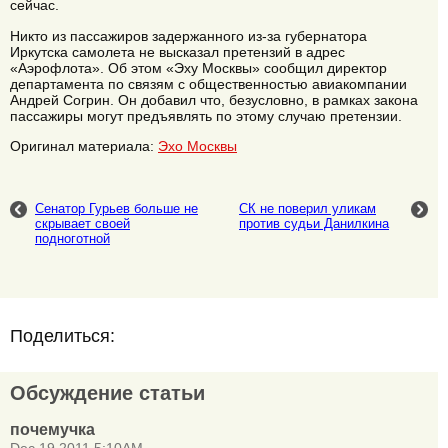
сейчас.
Никто из пассажиров задержанного из-за губернатора
Иркутска самолета не высказал претензий в адрес
«Аэрофлота». Об этом «Эху Москвы» сообщил директор
департамента по связям с общественностью авиакомпании
Андрей Согрин. Он добавил что, безусловно, в рамках закона
пассажиры могут предъявлять по этому случаю претензии.
Оригинал материала:
Эхо Москвы
Сенатор Гурьев больше не
СК не поверил уликам
скрывает своей
против судьи Данилкина
подноготной
Поделиться:
Обсуждение статьи
почемучка