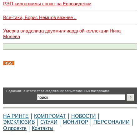
РЭП-килограммы споют на Евровидении
Все-таки, Борис Немцов важнее ..
Умерла владелица двухмиллиардной коллекции Нина
Молева
Pедакция не отвечает за содержание заимствованных материалов
НА РИНГЕ
КОМПРОМАТ
НОВОСТИ
ЭКСКЛЮЗИВ
СЛУХИ
МОНИТОР
ПЕРСОНАЛИИ
О проекте
Контакты