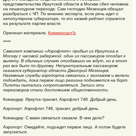
представительства Иркутской области в Москве сбил человека
на пешеходном переходе. Сам господин Мезенцев обещал
разобраться с ЧП. По мнению эксперта, если речь идет о
непопулярном губернаторе, то его низкий рейтинг отразится
на результате партии власти.
Оригинал материала:
КоммерсантЪ
*****
Самолет компании «Аэрофлот» прибыл из Иркутска в
Москву с часовой задержкой: один из пассажиров опоздал к
вылету. В обычных случаях опоздавших не ждут, но в этот
раз все было по-другому. Непунктуальным пассажиром
оказался губернатор области Дмитрий Мезенцев.
Наземные службы аэропорта связались с экипажем и велели
подождать, пока первое лицо региона поднимется на борт.
Пилоты пытались сопротивляться. Записи эти
переговоров стали достоянием общественности.
Командир: Иркутск-транзит, Аэрофлот 748. Добрый день.
Аэропорт: Аэрофлот 748, транзит, добрый день.
Командир: С вами связаться сказали. В чем дело?
Аэропорт: Ожидайте, подъедет первое лицо. А потом будете
запускаться.