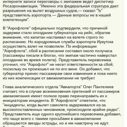
интернете записи переговоры с экипажем ведет диспетчер
Росаэронавигации. "Именно эта федеральная структура дает
разрешения на вылет воздушных судов,— сказал "Ъ"
представитель аэропорта.— Данные вопросы не в нашей
компетенции".
В "Аэрофлоте" официально подтвердили, что причиной
задержки стало опоздание губернатора на рейс, обратив
внимание, что капитан настаивал на взлете строго по
расписанию. Но аэродромные службы аэропорта Иркутска
осуществить взлет не позволили. По информации
"Аэрофлота", сбой в расписании составил около получаса
(пассажиры писали в блогах, что экипаж частично наверстал
опоздание во время полета). Представитель перевозчика
уточнил, что "Аэрофлот" не несет ответственности за сбой,
поскольку он произошел не по его вине. Он добавил, что
губернатор принес пассажирам свои извинения и пока никто
из них компенсации от авиакомпании не требует.
Глава аналитического отдела "Авиапорта" Олег Пантелеев
считает, что в случае возникновения претензий от пассажиров
авиакомпания имеет полное право перенаправить их к
инициаторам инцидента. В "Аэрофлоте" отметили, что
"инциденты, когда вылет самолета задерживался из-за
высокопоставленных чиновников, происходили крайне редко".
Представитель еще одного крупнейшего перевозчика добавил,
что чаще всего с такими просьбами в авиакомпании
обращаются звезды эстрады, но и им навстречу не идут.