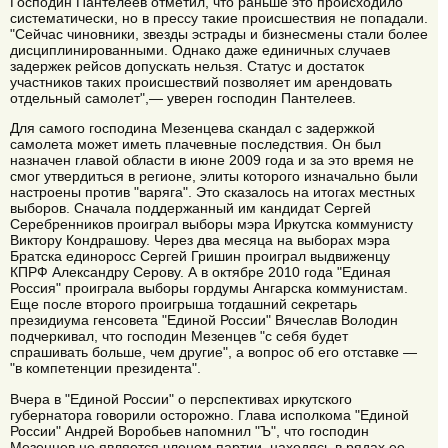
Господин Пантелеев отметил, что раньше это происходило
систематически, но в прессу такие происшествия не попадали.
"Сейчас чиновники, звезды эстрады и бизнесмены стали более
дисциплинированными. Однако даже единичных случаев
задержек рейсов допускать нельзя. Статус и достаток
участников таких происшествий позволяет им арендовать
отдельный самолет",— уверен господин Пантелеев.
Для самого господина Мезенцева скандал с задержкой
самолета может иметь плачевные последствия. Он был
назначен главой области в июне 2009 года и за это время не
смог утвердиться в регионе, элиты которого изначально были
настроены против "варяга". Это сказалось на итогах местных
выборов. Сначала поддержанный им кандидат Сергей
Серебренников проиграл выборы мэра Иркутска коммунисту
Виктору Кондрашову. Через два месяца на выборах мэра
Братска единоросс Сергей Гришин проиграл выдвиженцу
КПРФ Александру Серову. А в октябре 2010 года "Единая
Россия" проиграла выборы гордумы Ангарска коммунистам.
Еще после второго проигрыша тогдашний секретарь
президиума генсовета "Единой России" Вячеслав Володин
подчеркивал, что господин Мезенцев "с себя будет
спрашивать больше, чем другие", а вопрос об его отставке —
"в компетенции президента".
Вчера в "Единой России" о перспективах иркутского
губернатора говорили осторожно. Глава исполкома "Единой
России" Андрей Воробьев напомнил "Ъ", что господин
Мезенцев не является членом партии, находясь в рядах ее