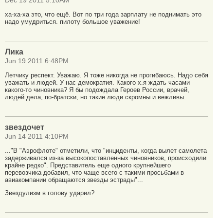
Dec 19 2011 5:10AM
ха-ха-ха это, что ещё. Вот по три года зарплату не поднимать это
надо умудриться. пилоту большое уважение!
Лика
Jun 19 2011 6:48PM
Летчику респект. Уважаю. Я тоже никогда не прогибаюсь. Надо себя
уважать и людей. У нас демократия. Какого х.я ждать часами
какого-то чиновника? Я бы подождала Героев России, врачей,
людей дела, по-братски, но такие люди скромны и вежливы.
звездочет
Jun 14 2011 4:10PM
..."В "Аэрофлоте" отметили, что "инциденты, когда вылет самолета
задерживался из-за высокопоставленных чиновников, происходили
крайне редко". Представитель еще одного крупнейшего
перевозчика добавил, что чаще всего с такими просьбами в
авиакомпании обращаются звезды эстрады"...
Звездулизм в голову ударил?