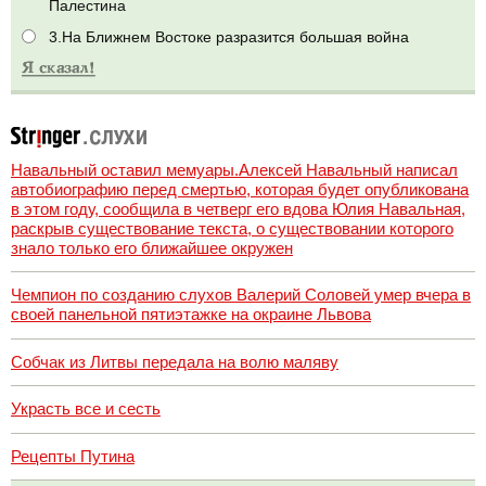
Палестина
3.На Ближнем Востоке разразится большая война
Навальный оставил мемуары.Алексей Навальный написал
автобиографию перед смертью, которая будет опубликована
в этом году, сообщила в четверг его вдова Юлия Навальная,
раскрыв существование текста, о существовании которого
знало только его ближайшее окружен
Чемпион по созданию слухов Валерий Соловей умер вчера в
своей панельной пятиэтажке на окраине Львова
Собчак из Литвы передала на волю маляву
Украсть все и сесть
Рецепты Путина