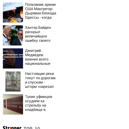
Полковник армии
США Макгрегор:
Дырявая блокада
Одессы - когда
же в
командовании
Хантер Байден
ВМФ России за
раскрыл
это полетят
величайшую
головы?
ошибку своего
отца:
бездействие
Дмитрий
против Трампа
Медведев:
важнее всего
национальные
интересы России
Настоящие реки
текут по дорогам
и спускам -
шторм «нарезал
задач»
горожанам и
Троих уфимцев
службам
осудили за
Сызрани
стрельбу на
кладбище в
Башкирии