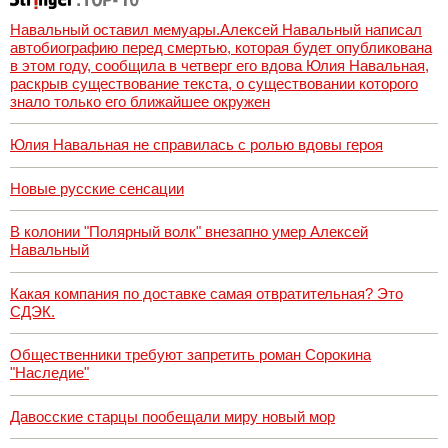
Навальный оставил мемуары.Алексей Навальный написал
автобиографию перед смертью, которая будет опубликована
в этом году, сообщила в четверг его вдова Юлия Навальная,
раскрыв существование текста, о существовании которого
знало только его ближайшее окружен
Юлия Навальная не справилась с ролью вдовы героя
Новые русские сенсации
В колонии "Полярный волк" внезапно умер Алексей
Навальный
Какая компания по доставке самая отвратительная? Это
СДЭК.
Общественники требуют запретить роман Сорокина
"Наследие"
Давосские старцы пообещали миру новый мор