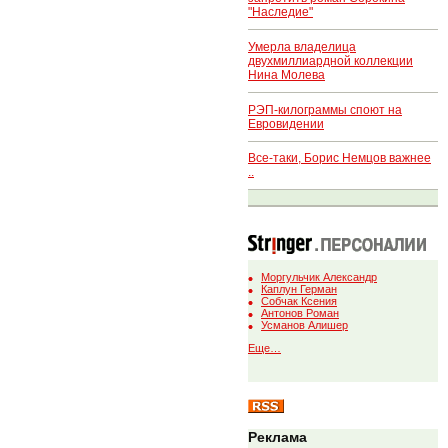
"Наследие"
Умерла владелица
двухмиллиардной коллекции
Нина Молева
РЭП-килограммы споют на
Евровидении
Все-таки, Борис Немцов важнее
..
Моргульчик Александр
Каплун Герман
Собчак Ксения
Антонов Роман
Усманов Алишер
Еще…
Реклама