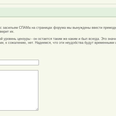
 с засильем СПАМа на страницах форума мы вынуждены ввести премоде
верит их.
вый уровень цензуры - он остается таким же каким и был всегда. Это зн
ми, к сожалению, нет. Надеемся, что эти неудобства будут временными 