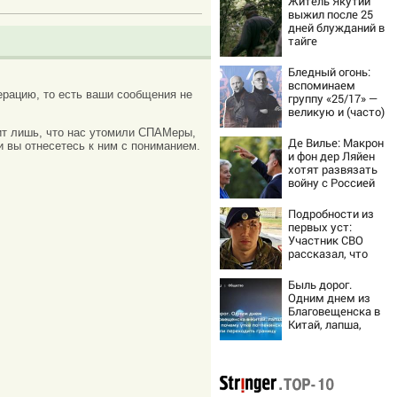
Житель Якутии
выжил после 25
дней блужданий в
тайге
Бледный огонь:
вспоминаем
рацию, то есть ваши сообщения не
группу «25/17» —
великую и (часто)
ужасную
ачит лишь, что нас утомили СПАМеры,
Де Вилье: Макрон
и вы отнесетесь к ним с пониманием.
и фон дер Ляйен
хотят развязать
войну с Россией
Подробности из
первых уст:
Участник СВО
рассказал, что
спасло его в
схватке с
Быль дорог.
медведем
Одним днем из
Благовещенска в
Китай, лапша,
мемы, и почему
утке по-пекински
запретили
переходить
границу