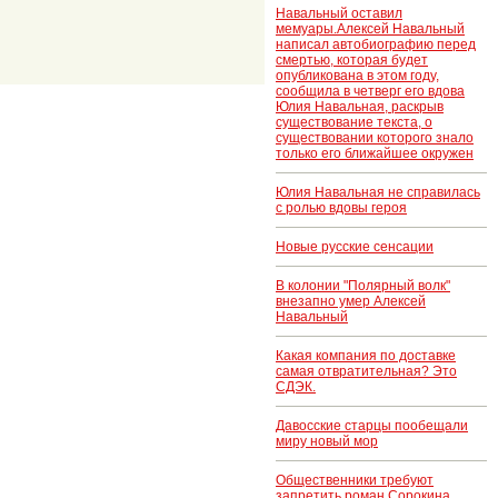
Навальный оставил
мемуары.Алексей Навальный
написал автобиографию перед
смертью, которая будет
опубликована в этом году,
сообщила в четверг его вдова
Юлия Навальная, раскрыв
существование текста, о
существовании которого знало
только его ближайшее окружен
Юлия Навальная не справилась
с ролью вдовы героя
Новые русские сенсации
В колонии "Полярный волк"
внезапно умер Алексей
Навальный
Какая компания по доставке
самая отвратительная? Это
СДЭК.
Давосские старцы пообещали
миру новый мор
Общественники требуют
запретить роман Сорокина