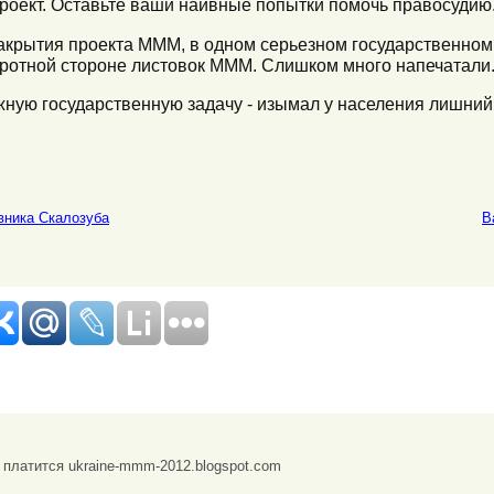
проект. Оставьте ваши наивные попытки помочь правосудию
 закрытия проекта МММ, в одном серьезном государственно
оротной стороне листовок МММ. Слишком много напечатали.
ную государственную задачу - изымал у населения лишний
вника Скалозуба
В
платится ukraine-mmm-2012.blogspot.com