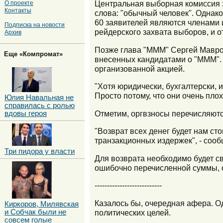
Центральная выборная комиссия з
О проекте
Контакты
слова: "обычный человек". Однак
60 заявителей являются членами 
Подписка на новости
рейдерского захвата выборов, и о
Архив
Позже глава "МММ" Сергей Маврод
Еще «Компромат»
внесенных кандидатами о "МММ". 
организованной акцией.
"Хотя юридически, бухгалтерски, и
Просто потому, что они очень плох
Юлия Навальная не
справилась с ролью
Отметим, оргвзносы перечисляютс
вдовы героя
"Возврат всех денег будет нам ст
транзакционных издержек", - сооб
Три пидора у власти
Для возврата необходимо будет с
ошибочно перечисленной суммы, 
---------------------------
Казалось бы, очередная афера. О
Киркоров, Милявская
и Собчак были не
политических целей.
совсем голые