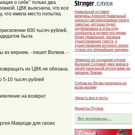
ация о себе" только два
ровкой. ЦВК выяснила, что все
Навальный оставил
, что имела место попытка
мемуары.Алексей Навальный
написал автобиографию перед
смертью, которая будет
опубликована в этом году,
присвоении 600 тысяч рублей,
сообщила в четверг его вдова
андидатов была
Юлия Навальная, раскрыв
существование текста, о
существовании которого знало
только его ближайшее окружен
ы их вернем, - пишет Волков. -
Чемпион по созданию слухов
Валерий Соловей умер вчера в
озвращать их ЦВК не обязана.
своей панельной пятиэтажке на
окраине Львова
о 5-10 тысяч рублей
Собчак из Литвы передала на
волю маляву
аявление на возврат
Украсть все и сесть
Рецепты Путина
Все материалы…
ергея Мавроди для своих