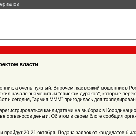
териалов
оектом власти
енник, а очень нужный. Впрочем, как всякий мошенник в Ро
жил начало знаменитым "спискам дураков", которые пере
Вот и сегодня, "армия МММ" пригодилась для торпедирован
арегистрироваться кандидатами на выборах в Координацио
тве оргвзносов деньги. Об этом в своем блоге сообщил орг
 пройдут 20-21 октября. Подача заявок от кандидатов была