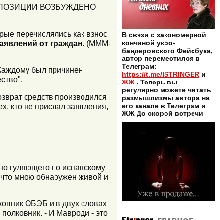
ППОЗИЦИИ ВОЗБУЖДЕНО
рые перечислялись как взнос
В связи с закономерной
аявлений от граждан.
(МММ-
кончиной укро-
бандеровского Фейсбука,
автор переместился в
Телеграм:
 Каждому был причинен
https://t.me/ISTRINGER
и
ство".
ЖЖ
. Теперь вы
регулярно можете читать
возврат средств производился
размышлизмы автора на
ех, кто не прислал заявления,
его канале в Телеграм и
ЖЖ До скорой встречи
ирно гуляющего по испанскому
 что мною обнаружен живой и
лковник ОБЭБ и в двух словах
 полковник. - И Мавроди - это