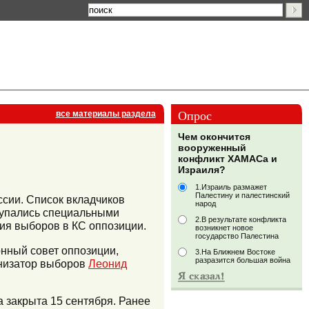
Опрос
все материалы раздела
Чем окончится
вооруженный
конфликт ХАМАСа и
Израиля?
1.Израиль размажет
Палестину и палестинский
ссии. Список вкладчиков
народ
купались специальными
2.В результате конфликта
ия выборов в КС оппозиции.
возникнет новое
государство Палестина
нный совет оппозиции,
3.На Ближнем Востоке
разразится большая война
анизатор выборов
Леонид
 закрыта 15 сентября. Ранее