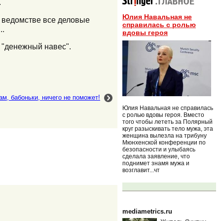
.
Юлия Навальная не
м ведомстве все деловые
справилась с ролью
..
вдовы героя
 "денежный навес".
ам, бабоньки, ничего не поможет!
Юлия Навальная не справилась
с ролью вдовы героя. Вместо
того чтобы лететь за Полярный
круг разыскивать тело мужа, эта
женщина вылезла на трибуну
Мюнхенской конференции по
безопасности и улыбаясь
сделала заявление, что
поднимет знамя мужа и
возглавит...чт
mediametrics.ru