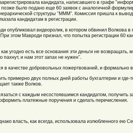
арегистрировала кандидата, написавшего в графе "информ
о позже было подано еще 60 заявок с аналогичной формули
иерархической структуры "МММ". Комиссия пришла к выводу
тказала кандидатам в регистрации.
и опубликовал видеоролик, в котором обвинил Волкова в 
При этом Мавроди признал, что попытка регистрации 60 к
 как угодно есть все основания эти деньги не возвращать, м
о пахнут, и нам этот запах не нужен".
я в качестве добровольных пожертвований, и формально в
оить примерно двух полных дней работы бухгалтерии и где-т
щает также Волков.
вязаться с каждым несостоявшимся кандидатом, получить з
оформить платежные поручения и сделать перечисления.
днако власть, как всегда, использовала излюбленного ею С