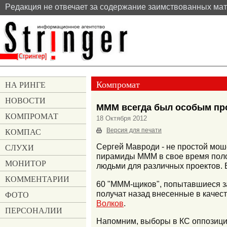
Pедакция не отвечает за содержание заимствованных ма
Компромат
НА РИНГЕ
НОВОСТИ
МММ всегда был особым пр
КОМПРОМАТ
18 Октября 2012
КОМПАС
Версия для печати
СЛУХИ
Сергей Мавроди - не простой мош
пирамиды МММ в свое время поло
МОНИТОР
людьми для различных проектов. 
КОММЕНТАРИИ
60 "МММ-щиков", попытавшиеся з
получат назад внесенные в качес
ФОТО
Волков
.
ПЕРСОНАЛИИ
Напомним, выборы в КС оппозиции