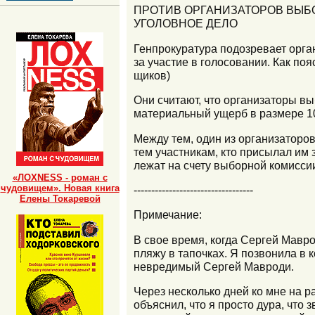
ПРОТИВ ОРГАНИЗАТОРОВ ВЫБ
УГОЛОВНОЕ ДЕЛО
Генпрокуратура подозревает орга
за участие в голосовании. Как п
щиков)
Они считают, что организаторы в
материальный ущерб в размере 10
Между тем, один из организаторов
тем участникам, кто присылал им з
лежат на счету выборной комиссии,
«ЛОХNESS - роман с
чудовищем». Новая книга
----------------------------------
Елены Токаревой
Примечание:
В свое время, когда Сергей Мавро
пляжу в тапочках. Я позвонила в
невредимый Сергей Мавроди.
Через несколько дней ко мне на р
объяснил, что я просто дура, что 