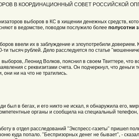
ОРОВ В КООРДИНАЦИОННЫЙ СОВЕТ РОССИЙСКОЙ О
низаторов выборов в КС в хищении денежных средств, кото
оясняют в ведомстве, поводом послужило более
полусотни з
ыборов ввели их в заблуждение и злоупотребили доверием.
-ти тысяч рублей. Дело расследуется по статье "мошенниче
 выборов, Леонид Волков, пояснил в своем Твиттере, что 
аявления с реквизитами счета. Он подчеркнул, что деньги т
 они ни на что не тратились.
ди был в бегах, и его никто не искал, я обнаружила его, м
 компетентные органы и сообщила на специальный телефон,
аботу в отдел расследований "Экспресс-газеты" пришел по
звоню куда попало. "Беспризорных денег не бывает", - сказал