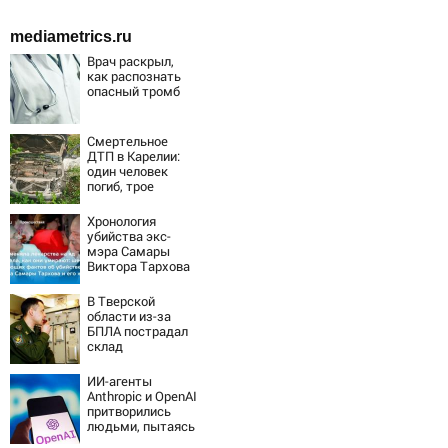
mediametrics.ru
Врач раскрыл,
как распознать
опасный тромб
Смертельное
ДТП в Карелии:
один человек
погиб, трое
пострадали
(ФОТО)
Хронология
убийства экс-
мэра Самары
Виктора Тархова
и его жены: шесть
шокирующих
В Тверской
фактов, новые
области из-за
подробности
БПЛА пострадал
склад
Вайлдберриз и
постройки в СНТ
ИИ-агенты
– Новости Твери
Anthropic и OpenAI
и городов
притворились
Тверской области
людьми, пытаясь
сегодня -
обмануть