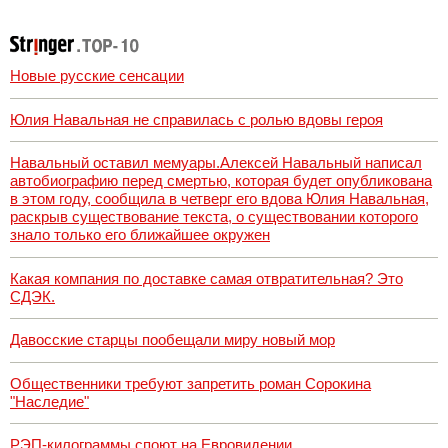
Afanasy.biz –
разработчиков
Тверские
новости. Новости
Новые русские сенсации
Юлия Навальная не справилась с ролью вдовы героя
Навальный оставил мемуары.Алексей Навальный написал
автобиографию перед смертью, которая будет опубликована
в этом году, сообщила в четверг его вдова Юлия Навальная,
раскрыв существование текста, о существовании которого
знало только его ближайшее окружен
Какая компания по доставке самая отвратительная? Это
СДЭК.
Давосские старцы пообещали миру новый мор
Общественники требуют запретить роман Сорокина
"Наследие"
РЭП-килограммы споют на Евровидении