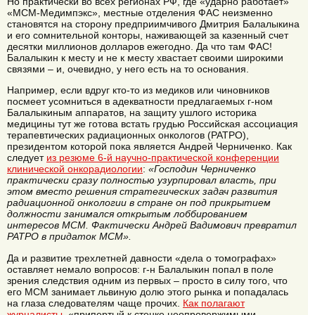
Но практически во всех регионах РФ, где «ударно работает»
«МСМ-Медимпэкс», местные отделения ФАС неизменно
становятся на сторону предприимчивого Дмитрия Балалыкина
и его сомнительной конторы, наживающей за казенный счет
десятки миллионов долларов ежегодно. Да что там ФАС!
Балалыкин к месту и не к месту хвастает своими широкими
связями – и, очевидно, у него есть на то основания.
Например, если вдруг кто-то из медиков или чиновников
посмеет усомниться в адекватности предлагаемых г-ном
Балалыкиным аппаратов, на защиту ушлого историка
медицины тут же готова встать грудью Российская ассоциация
терапевтических радиационных онкологов (РАТРО),
президентом которой пока является Андрей Черниченко. Как
следует
из резюме 6-й научно-практической конференции
клинической онкорадиологии
:
«Господин Черниченко
практически сразу полностью узурпировал власть, при
этом вместо решения стратегических задач развития
радиационной онкологии в стране он под прикрытием
должности занимался открытым лоббированием
интересов МСМ. Фактически Андрей Вадимович превратил
РАТРО в придаток МСМ».
Да и развитие трехлетней давности «дела о томографах»
оставляет немало вопросов: г-н Балалыкин попал в поле
зрения следствия одним из первых – просто в силу того, что
его МСМ занимает львиную долю этого рынка и попадалась
на глаза следователям чаще прочих.
Как полагают
журналисты
, «припертый к стенке неопровержимыми