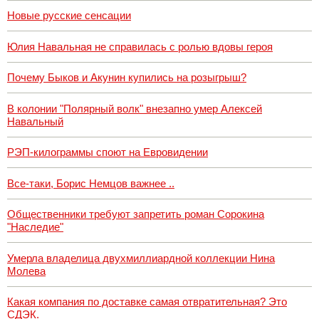
Новые русские сенсации
Юлия Навальная не справилась с ролью вдовы героя
Почему Быков и Акунин купились на розыгрыш?
В колонии "Полярный волк" внезапно умер Алексей
Навальный
РЭП-килограммы споют на Евровидении
Все-таки, Борис Немцов важнее ..
Общественники требуют запретить роман Сорокина
"Наследие"
Умерла владелица двухмиллиардной коллекции Нина
Молева
Какая компания по доставке самая отвратительная? Это
СДЭК.