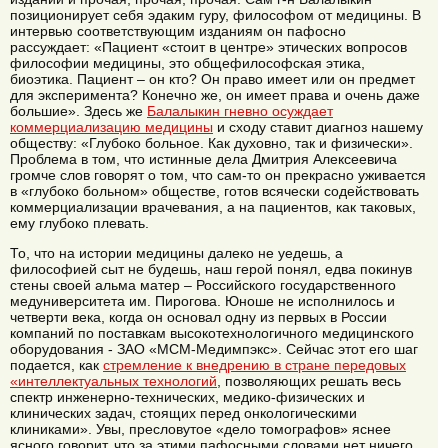
позиционирует себя эдаким гуру, философом от медицины. В
интервью соответствующим изданиям он пафосно
рассуждает: «Пациент «стоит в центре» этических вопросов
философии медицины, это общефилософская этика,
биоэтика. Пациент – он кто? Он право имеет или он предмет
для эксперимента? Конечно же, он имеет права и очень даже
большие». Здесь же
Балалыкин гневно осуждает
коммерциализацию медицины
и сходу ставит диагноз нашему
обществу: «Глубоко больное. Как духовно, так и физически».
Проблема в том, что истинные дела Дмитрия Алексеевича
громче слов говорят о том, что сам-то он прекрасно уживается
в «глубоко больном» обществе, готов всячески содействовать
коммерциализации врачевания, а на пациентов, как таковых,
ему глубоко плевать.
То, что на истории медицины далеко не уедешь, а
философией сыт не будешь, наш герой понял, едва покинув
стены своей альма матер – Российского государственного
медуниверситета им. Пирогова. Юноше не исполнилось и
четверти века, когда он основал одну из первых в России
компаний по поставкам высокотехнологичного медицинского
оборудования - ЗАО «МСМ-Медимпэкс». Сейчас этот его шаг
подается, как
стремление к внедрению в стране передовых
«интеллектуальных технологий
, позволяющих решать весь
спектр инженерно-технических, медико-физических и
клинических задач, стоящих перед онкологическими
клиниками». Увы, пресловутое «дело томографов» яснее
ясного говорит, что за этими пафосными словами нет ничего,