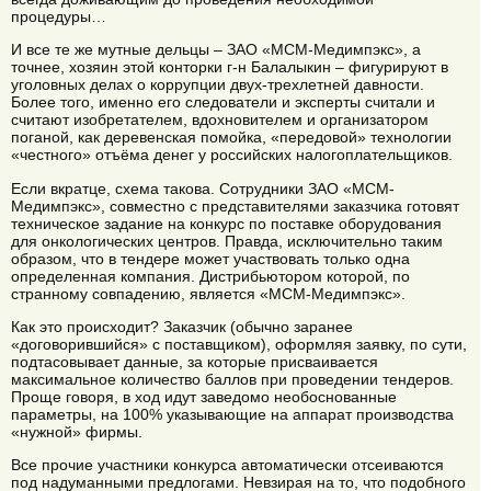
процедуры…
И все те же мутные дельцы – ЗАО «МСМ-Медимпэкс», а
точнее, хозяин этой конторки г-н Балалыкин – фигурируют в
уголовных делах о коррупции двух-трехлетней давности.
Более того, именно его следователи и эксперты считали и
считают изобретателем, вдохновителем и организатором
поганой, как деревенская помойка, «передовой» технологии
«честного» отъёма денег у российских налогоплательщиков.
Если вкратце, схема такова. Сотрудники ЗАО «МСМ-
Медимпэкс», совместно с представителями заказчика готовят
техническое задание на конкурс по поставке оборудования
для онкологических центров. Правда, исключительно таким
образом, что в тендере может участвовать только одна
определенная компания. Дистрибьютором которой, по
странному совпадению, является «МСМ-Медимпэкс».
Как это происходит? Заказчик (обычно заранее
«договорившийся» с поставщиком), оформляя заявку, по сути,
подтасовывает данные, за которые присваивается
максимальное количество баллов при проведении тендеров.
Проще говоря, в ход идут заведомо необоснованные
параметры, на 100% указывающие на аппарат производства
«нужной» фирмы.
Все прочие участники конкурса автоматически отсеиваются
под надуманными предлогами. Невзирая на то, что подобного