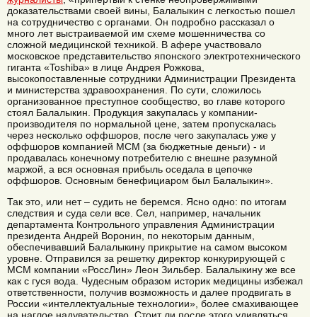
доказательствами своей вины, Балалыкин с легкостью пошел
на сотрудничество с органами. Он подробно рассказал о
много лет выстраиваемой им схеме мошенничества со
сложной медицинской техникой. В афере участвовало
московское представительство японского электротехнического
гиганта «Toshiba» в лице Андрея Рожкова,
высокопоставленные сотрудники Администрации Президента
и министерства здравоохранения. По сути, сложилось
организованное преступное сообщество, во главе которого
стоял Балалыкин. Продукция закупалась у компании-
производителя по нормальной цене, затем пропускалась
через несколько оффшоров, после чего закупалась уже у
оффшоров компанией МСМ (за бюджетные деньги) - и
продавалась конечному потребителю с внешне разумной
маржой, а вся основная прибыль оседала в цепочке
оффшоров. Основным бенефициаром был Балалыкин».
Так это, или нет – судить не беремся. Ясно одно: по итогам
следствия и суда сели все. Сел, например, начальник
департамента Контрольного управления Администрации
президента Андрей Воронин, по некоторым данным,
обеспечивавший Балалыкину прикрытие на самом высоком
уровне. Отправился за решетку директор конкурирующей с
МСМ компании «РоссЛин» Леон Зильбер. Балалыкину же все
как с гуся вода. Чудесным образом историк медицины избежал
ответственности, получив возможность и далее продвигать в
России «интеллектуальные технологии», более смахивающее
на наглое надувательство. Стоит ли после этого удивляться,