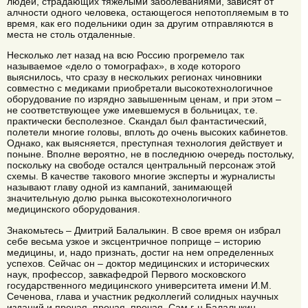
людей, страдающих тяжелыми заболеваниями, зависят от
алчности одного человека, остающегося непотопляемым в то
время, как его подельники один за другим отправляются в
места не столь отдаленные.
Несколько лет назад на всю Россию прогремело так
называемое «дело о томографах», в ходе которого
выяснилось, что сразу в нескольких регионах чиновники
совместно с медиками приобретали высокотехнологичное
оборудование по изрядно завышенным ценам, и при этом –
не соответствующее уже имевшемуся в больницах, т.е.
практически бесполезное. Скандал был фантастический,
полетели многие головы, вплоть до очень высоких кабинетов.
Однако, как выясняется, преступная технология действует и
поныне. Вполне вероятно, не в последнюю очередь постольку,
поскольку на свободе остался центральный персонаж этой
схемы. В качестве такового многие эксперты и журналисты
называют главу одной из кампаний, занимающей
значительную долю рынка высокотехнологичного
медицинского оборудования.
Знакомьтесь – Дмитрий Балалыкин. В свое время он избрал
себе весьма узкое и эксцентричное поприще – историю
медицины, и, надо признать, достиг на нем определенных
успехов. Сейчас он – доктор медицинских и исторических
наук, профессор, завкафедрой Первого московского
государственного медицинского университета имени И.М.
Сеченова, глава и участник редколлегий солидных научных
изданий и прочая, прочая, прочая. Сам г-н Балалыкин