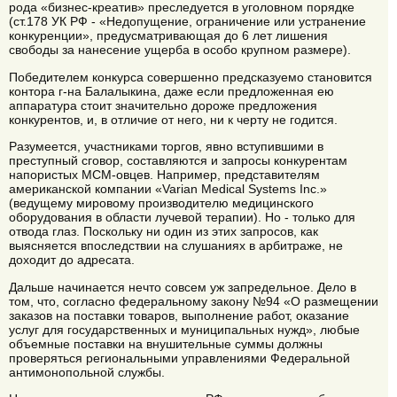
рода «бизнес-креатив» преследуется в уголовном порядке
(ст.178 УК РФ - «Недопущение, ограничение или устранение
конкуренции», предусматривающая до 6 лет лишения
свободы за нанесение ущерба в особо крупном размере).
Победителем конкурса совершенно предсказуемо становится
контора г-на Балалыкина, даже если предложенная ею
аппаратура стоит значительно дороже предложения
конкурентов, и, в отличие от него, ни к черту не годится.
Разумеется, участниками торгов, явно вступившими в
преступный сговор, составляются и запросы конкурентам
напористых МСМ-овцев. Например, представителям
американской компании «Varian Medical Systems Inc.»
(ведущему мировому производителю медицинского
оборудования в области лучевой терапии). Но - только для
отвода глаз. Поскольку ни один из этих запросов, как
выясняется впоследствии на слушаниях в арбитраже, не
доходит до адресата.
Дальше начинается нечто совсем уж запредельное. Дело в
том, что, согласно федеральному закону №94 «О размещении
заказов на поставки товаров, выполнение работ, оказание
услуг для государственных и муниципальных нужд», любые
объемные поставки на внушительные суммы должны
проверяться региональными управлениями Федеральной
антимонопольной службы.