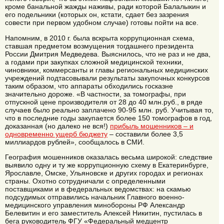
кроме банальной жажды наживы, ради которой Балалыкин и
его подельники (которых он, кстати, сдает без зазрения
совести при первом удобном случае) готовы пойти на все.
Напомним, в 2010 г. была вскрыта коррупционная схема,
ставшая предметом возмущения тогдашнего президента
России Дмитрия Медведева. Выяснилось, что не раз и не два,
а годами при закупках сложной медицинской техники,
чиновники, коммерсанты и главы региональных медицинских
учреждений подтасовывали результаты закупочных конкурсов
таким образом, что аппараты обходились госказне
значительно дороже. «В частности, за томографы, при
отпускной цене производителя от 28 до 40 млн.руб., в ряде
случаев было реально заплачено 90-95 млн. руб. Учитывая то,
что в последние годы закупается более 150 томографов в год,
доказанная (но далеко не вся!)
прибыль мошенников – и
одновременно ущерб бюджету
– составили более 3,5
миллиардов рублей», сообщалось в СМИ.
География мошенников оказалась весьма широкой: следствие
выявило одну и ту же коррупционную схему в Екатеринбурге,
Ярославле, Омске, Ульяновске и других городах и регионах
страны. Охотно сотрудничали с определенными
поставщиками и в федеральных ведомствах: на скамью
подсудимых отправились начальник Главного военно-
медицинского управления минобороны РФ Александр
Белевитин и его заместитель Алексей Никитин, пустилась в
бега руководитель ФГУ «Федеральный медцентр