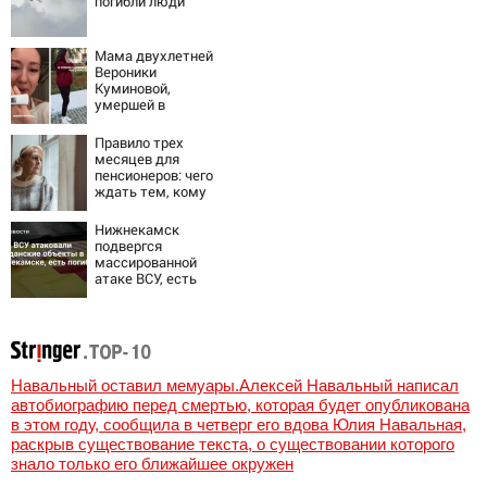
погибли люди
Мама двухлетней
Вероники
Куминовой,
умершей в
больнице,
беременна: семья
Правило трех
ждет девочку
месяцев для
пенсионеров: чего
ждать тем, кому
приходит пенсия
на карту
Нижнекамск
подвергся
массированной
атаке ВСУ, есть
погибшие
Навальный оставил мемуары.Алексей Навальный написал
автобиографию перед смертью, которая будет опубликована
в этом году, сообщила в четверг его вдова Юлия Навальная,
раскрыв существование текста, о существовании которого
знало только его ближайшее окружен