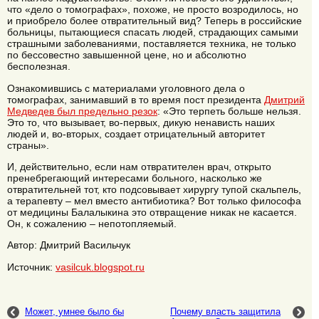
что «дело о томографах», похоже, не просто возродилось, но
и приобрело более отвратительный вид? Теперь в российские
больницы, пытающиеся спасать людей, страдающих самыми
страшными заболеваниями, поставляется техника, не только
по бессовестно завышенной цене, но и абсолютно
бесполезная.
Ознакомившись с материалами уголовного дела о
томографах, занимавший в то время пост президента
Дмитрий
Медведев был предельно резок
: «Это терпеть больше нельзя.
Это то, что вызывает, во-первых, дикую ненависть наших
людей и, во-вторых, создает отрицательный авторитет
страны».
И, действительно, если нам отвратителен врач, открыто
пренебрегающий интересами больного, насколько же
отвратительней тот, кто подсовывает хирургу тупой скальпель,
а терапевту – мел вместо антибиотика? Вот только философа
от медицины Балалыкина это отвращение никак не касается.
Он, к сожалению – непотопляемый.
Автор: Дмитрий Васильчук
Источник:
vasilcuk.blogspot.ru
Может, умнее было бы
Почему власть защитила