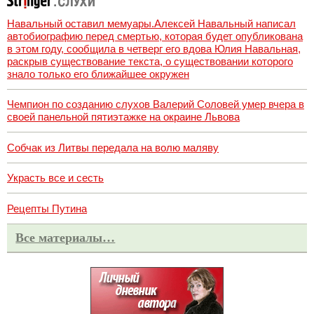
Навальный оставил мемуары.Алексей Навальный написал
автобиографию перед смертью, которая будет опубликована
в этом году, сообщила в четверг его вдова Юлия Навальная,
раскрыв существование текста, о существовании которого
знало только его ближайшее окружен
Чемпион по созданию слухов Валерий Соловей умер вчера в
своей панельной пятиэтажке на окраине Львова
Собчак из Литвы передала на волю маляву
Украсть все и сесть
Рецепты Путина
Все материалы…