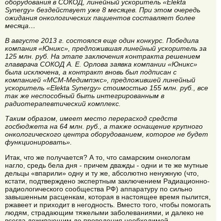
оборудования в СОКОД, линейный ускоритель «Elekta
Synergy» бездействует уже 8 месяцев. При этом очередь
ожидания онкологических пациентов составляет более
месяца…
В августе 2013 г. состоялся еще один конкурс. Победила
компания «Юникс», предложившая линейный ускоритель за
125 млн. руб. На этапе заключения контракта решением
главврача СОКОД А. Е. Орлова заявка компании «Юникс»
была исключена, а контракт вновь был подписан с
компанией «МСМ-Медимпэкс», предложившей линейный
ускоритель «Elekta Synergy» стоимостью 155 млн. руб., все
так же неспособный быть интегрированным в
радиотерапевтический комплекс.
Таким образом, имеет место перерасход средств
госбюджета на 64 млн. руб., а также оснащение крупного
онкологического центра оборудованием, которое не будет
функционировать».
Итак, что же получается? А то, что самарским онкологам
нагло, средь бела дня - причем дважды - одни и те же мутные
дельцы «впарили» одну и ту же, абсолютно ненужную (что,
кстати, подтверждено экспертным заключением Радиационно-
радиологического сообщества РФ) аппаратуру по сильно
завышенным расценкам, которая в настоящее время пылится,
ржавеет и приходит в негодность. Вместо того, чтобы помогать
людям, страдающим тяжелыми заболеваниями, и далеко не
всегда доживающим до проведения необходимой