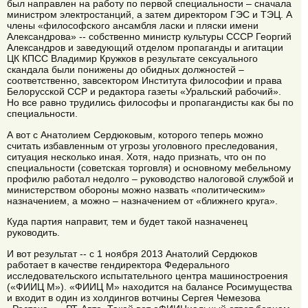
был направлен на работу по первой специальности – сначала
министром электростанций, а затем директором ГЭС и ТЭЦ. А
члены «философского ансамбля ласки и пляски имени
Александрова» -- собственно министр культуры СССР Георгий
Александров и заведующий отделом пропаганды и агитации
ЦК КПСС Владимир Кружков в результате сексуального
скандала были понижены до обидных должностей –
соответственно, завсектором Института философии и права
Белорусской ССР и редактора газеты «Уральский рабочий».
Но все равно трудились философы и пропагандисты как бы по
специальности.
А вот с Анатолием Сердюковым, которого теперь можно
считать избавленным от угрозы уголовного преследования,
ситуация несколько иная. Хотя, надо признать, что он по
специальности (советская торговля) и основному мебельному
профилю работал недолго – руководство налоговой службой и
министерством обороны можно назвать «политическим»
назначением, а можно – назначением от «ближнего круга».
Куда партия направит, тем и будет такой назначенец
руководить.
И вот результат -- с 1 ноября 2013 Анатолий Сердюков
работает в качестве гендиректора Федерального
исследовательского испытательного центра машиностроения
(«ФИИЦ М»). «ФИИЦ М» находится на балансе Росимущества
и входит в один из холдингов вотчины Сергея Чемезова