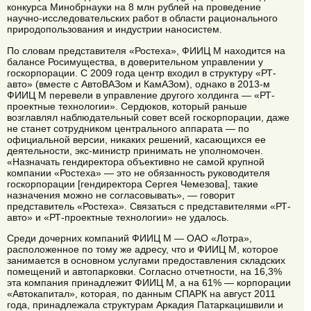
конкурса Минобрнауки на 8 млн рублей на проведение
научно-исследовательских работ в области рационального
природопользования и индустрии наносистем.
По словам представителя «Ростеха», ФИИЦ М находится на
балансе Росимущества, в доверительном управлении у
госкорпорации. С 2009 года центр входил в структуру «РТ-
авто» (вместе с АвтоВАЗом и КамАЗом), однако в 2013-м
ФИИЦ М перевели в управление другого холдинга — «РТ-
проектные технологии». Сердюков, который раньше
возглавлял наблюдательный совет всей госкорпорации, даже
не станет сотрудником центрального аппарата — по
официальной версии, никаких решений, касающихся ее
деятельности, экс-министр принимать не уполномочен.
«Назначать гендиректора объективно не самой крупной
компании «Ростеха» — это не обязанность руководителя
госкорпорации [гендиректора Сергея Чемезова], такие
назначения можно не согласовывать», — говорит
представитель «Ростеха». Связаться с представителями «РТ-
авто» и «РТ-проектные технологии» не удалось.
Среди дочерних компаний ФИИЦ М — ОАО «Лотра»,
расположенное по тому же адресу, что и ФИИЦ М, которое
занимается в основном услугами предоставления складских
помещений и автопарковки. Согласно отчетности, на 16,3%
эта компания принадлежит ФИИЦ М, а на 61% — корпорации
«Автокапитал», которая, по данным СПАРК на август 2011
года, принадлежала структурам Аркадия Патаркацишвили и