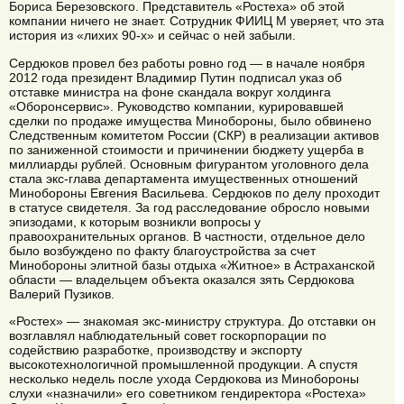
Бориса Березовского. Представитель «Ростеха» об этой
компании ничего не знает. Сотрудник ФИИЦ М уверяет, что эта
история из «лихих 90-х» и сейчас о ней забыли.
Сердюков провел без работы ровно год — в начале ноября
2012 года президент Владимир Путин подписал указ об
отставке министра на фоне скандала вокруг холдинга
«Оборонсервис». Руководство компании, курировавшей
сделки по продаже имущества Минобороны, было обвинено
Следственным комитетом России (СКР) в реализации активов
по заниженной стоимости и причинении бюджету ущерба в
миллиарды рублей. Основным фигурантом уголовного дела
стала экс-глава департамента имущественных отношений
Минобороны Евгения Васильева. Сердюков по делу проходит
в статусе свидетеля. За год расследование обросло новыми
эпизодами, к которым возникли вопросы у
правоохранительных органов. В частности, отдельное дело
было возбуждено по факту благоустройства за счет
Минобороны элитной базы отдыха «Житное» в Астраханской
области — владельцем объекта оказался зять Сердюкова
Валерий Пузиков.
«Ростех» — знакомая экс-министру структура. До отставки он
возглавлял наблюдательный совет госкорпорации по
содействию разработке, производству и экспорту
высокотехнологичной промышленной продукции. А спустя
несколько недель после ухода Сердюкова из Минобороны
слухи «назначили» его советником гендиректора «Ростеха»