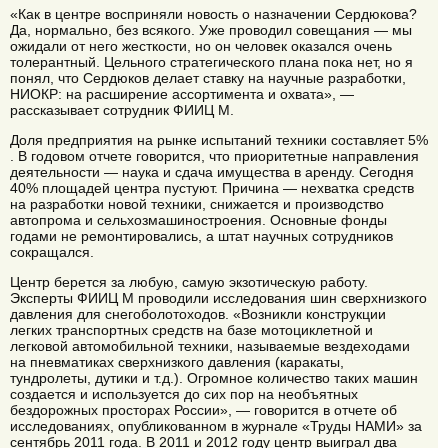
«Как в центре восприняли новость о назначении Сердюкова?
Да, нормально, без всякого. Уже проводил совещания — мы
ожидали от него жесткости, но он человек оказался очень
толерантный. Цельного стратегического плана пока нет, но я
понял, что Сердюков делает ставку на научные разработки,
НИОКР: на расширение ассортимента и охвата», —
рассказывает сотрудник ФИИЦ М.
Доля предприятия на рынке испытаний техники составляет 5%
. В годовом отчете говорится, что приоритетные направления
деятельности — наука и сдача имущества в аренду. Сегодня
40% площадей центра пустуют. Причина — нехватка средств
на разработки новой техники, снижается и производство
автопрома и сельхозмашиностроения. Основные фонды
годами не ремонтировались, а штат научных сотрудников
сокращался.
Центр берется за любую, самую экзотическую работу.
Эксперты ФИИЦ М проводили исследования шин сверхнизкого
давления для снегоболотоходов. «Возникли конструкции
легких транспортных средств на базе мотоциклетной и
легковой автомобильной техники, называемые вездеходами
на пневматиках сверхнизкого давления (каракаты,
тундролеты, дутики и т.д.). Огромное количество таких машин
создается и используется до сих пор на необъятных
бездорожных просторах России», — говорится в отчете об
исследованиях, опубликованном в журнале «Труды НАМИ» за
сентябрь 2011 года. В 2011 и 2012 году центр выиграл два