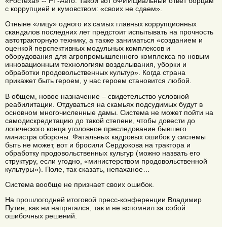
«Ростеха» -- РТ-Авто. Такой вот оФИИЦиальный ответ борцам
с коррупцией и кумовством: «своих не сдаем».
Отныне «лицу» одного из самых главных коррупционных
скандалов последних лет предстоит испытывать на прочность
автотракторную технику, а также заниматься «созданием и
оценкой перспективных модульных комплексов и
оборудования для агропромышленного комплекса по новым
инновационным технологиям возделывания, уборки и
обработки продовольственных культур». Когда страна
прикажет быть героем, у нас героем становится любой.
В общем, новое назначение – свидетельство условной
реабилитации. Отдуваться на скамьях подсудимых будут в
основном многочисленные дамы. Система не может пойти на
самодискредитацию до такой степени, чтобы довести до
логического конца уголовное преследование бывшего
министра обороны. Фатальных кадровых ошибок у системы
быть не может, вот и бросили Сердюкова на трактора и
обработку продовольственных культур (можно назвать его
структуру, если угодно, «министерством продовольственной
культуры»). Поле, так сказать, непаханое…
Система вообще не признает своих ошибок.
На прошлогодней итоговой пресс-конференции Владимир
Путин, как ни напрягался, так и не вспомнил за собой
ошибочных решений.