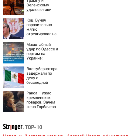
Трампу и
Зеленскому
удалось-таки
вывести Путина
из себя – но
Коц: Вучич
хотелось бы
поразительно
большего
мягко
отреагировал на
вопрос об
убийстве русских
Масштабный
удар по Одессе и
портам на
Украине:
Последние
новости,
Экс-губернатора
подробности об
задержали по
ударах России 9
делу о
августа 2026 года
бесследной
пропаже 43
студентов
Раиса – ужас
кремлевских
поваров. Зачем
жена Горбачева
требовала пять
видов каши
каждое утро?