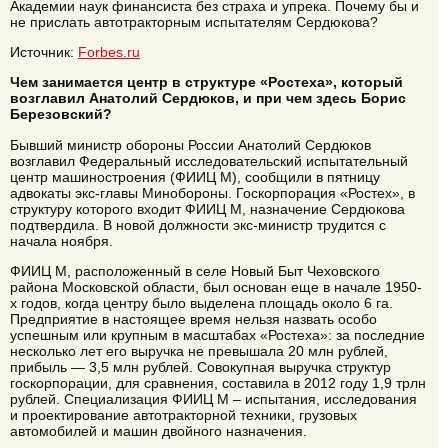
Академии наук финансиста без страха и упрека. Почему бы и
не прислать автотракторным испытателям Сердюкова?
Источник:
Forbes.ru
Чем занимается центр в структуре «Ростеха», который
возглавил Анатолий Сердюков, и при чем здесь Борис
Березовский?
Бывший министр обороны России Анатолий Сердюков
возглавил Федеральный исследовательский испытательный
центр машиностроения (ФИИЦ М), сообщили в пятницу
адвокаты экс-главы Минобороны. Госкорпорация «Ростех», в
структуру которого входит ФИИЦ М, назначение Сердюкова
подтвердила. В новой должности экс-министр трудится с
начала ноября.
ФИИЦ М, расположенный в селе Новый Быт Чеховского
района Московской области, был основан еще в начале 1950-
х годов, когда центру было выделена площадь около 6 га.
Предприятие в настоящее время нельзя назвать особо
успешным или крупным в масштабах «Ростеха»: за последние
несколько лет его выручка не превышала 20 млн рублей,
прибыль — 3,5 млн рублей. Совокупная выручка структур
госкорпорации, для сравнения, составила в 2012 году 1,9 трлн
рублей. Специализация ФИИЦ М – испытания, исследования
и проектирование автотракторной техники, грузовых
автомобилей и машин двойного назначения.