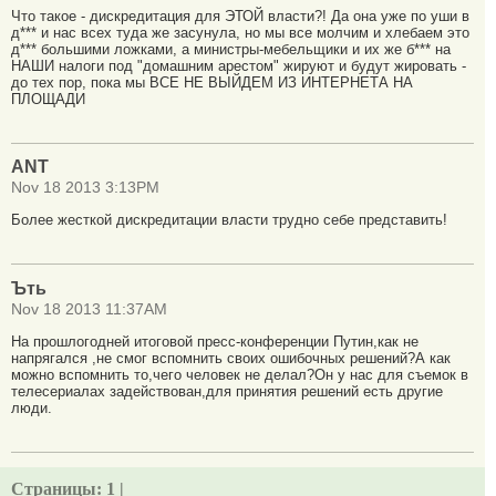
Что такое - дискредитация для ЭТОЙ власти?! Да она уже по уши в
д*** и нас всех туда же засунула, но мы все молчим и хлебаем это
д*** большими ложками, а министры-мебельщики и их же б*** на
НАШИ налоги под "домашним арестом" жируют и будут жировать -
до тех пор, пока мы ВСЕ НЕ ВЫЙДЕМ ИЗ ИНТЕРНЕТА НА
ПЛОЩАДИ
ANT
Nov 18 2013 3:13PM
Более жесткой дискредитации власти трудно себе представить!
Ъть
Nov 18 2013 11:37AM
На прошлогодней итоговой пресс-конференции Путин,как не
напрягался ,не смог вспомнить своих ошибочных решений?А как
можно вспомнить то,чего человек не делал?Он у нас для съемок в
телесериалах задействован,для принятия решений есть другие
люди.
Страницы:
1 |