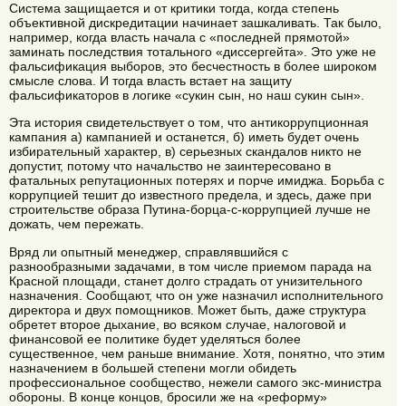
Система защищается и от критики тогда, когда степень
объективной дискредитации начинает зашкаливать. Так было,
например, когда власть начала с «последней прямотой»
заминать последствия тотального «диссергейта». Это уже не
фальсификация выборов, это бесчестность в более широком
смысле слова. И тогда власть встает на защиту
фальсификаторов в логике «сукин сын, но наш сукин сын».
Эта история свидетельствует о том, что антикоррупционная
кампания а) кампанией и останется, б) иметь будет очень
избирательный характер, в) серьезных скандалов никто не
допустит, потому что начальство не заинтересовано в
фатальных репутационных потерях и порче имиджа. Борьба с
коррупцией тешит до известного предела, и здесь, даже при
строительстве образа Путина-борца-с-коррупцией лучше не
дожать, чем пережать.
Вряд ли опытный менеджер, справлявшийся с
разнообразными задачами, в том числе приемом парада на
Красной площади, станет долго страдать от унизительного
назначения. Сообщают, что он уже назначил исполнительного
директора и двух помощников. Может быть, даже структура
обретет второе дыхание, во всяком случае, налоговой и
финансовой ее политике будет уделяться более
существенное, чем раньше внимание. Хотя, понятно, что этим
назначением в большей степени могли обидеть
профессиональное сообщество, нежели самого экс-министра
обороны. В конце концов, бросили же на «реформу»