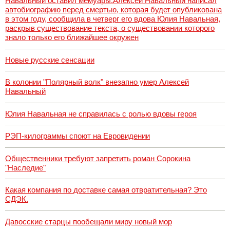
Навальный оставил мемуары.Алексей Навальный написал
автобиографию перед смертью, которая будет опубликована
в этом году, сообщила в четверг его вдова Юлия Навальная,
раскрыв существование текста, о существовании которого
знало только его ближайшее окружен
Новые русские сенсации
В колонии "Полярный волк" внезапно умер Алексей
Навальный
Юлия Навальная не справилась с ролью вдовы героя
РЭП-килограммы споют на Евровидении
Общественники требуют запретить роман Сорокина
"Наследие"
Какая компания по доставке самая отвратительная? Это
СДЭК.
Давосские старцы пообещали миру новый мор