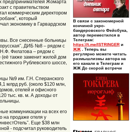
ских предпринимателей Жомарта
тракт с правительством
отал коммерческим директором
робанк", который
В связи с закономерной
зучал экономику в Гарвардском
кончиной укро-
бандеровского Фейсбука,
автор переместился в
сквы. Все снесенные больницы
Телеграм:
https://t.me/ISTRINGER
и
лорусская", ДИБ №8 – рядом с
ЖЖ
. Теперь вы
Н.Ф. Филатова – рядом с
регулярно можете читать
е (её также заменит жилой дом
размышлизмы автора на
естижного Рублевского шоссе,
его канале в Телеграм и
ЖЖ До скорой встречи
ицы №9 им. Г.Н. Сперанского
,1 млрд руб. (около $120 млн,
 домов, отелей и офисного
0 тыс. кв. м. А доходы от
больницы.
ные коммуникации на всех его
о на продаже отеля у
синвестОтель". Еще $38 млн
жной - подсчитал руководитель