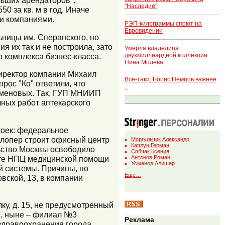
льших арендаторов".
"Наследие"
0 за кв. м в год. Иначе
ми компаниями.
РЭП-килограммы споют на
Евровидении
ьницы им. Сперанского, но
я их так и не построила, зато
Умерла владелица
двухмиллиардной коллекции
о комплекса бизнес-класса.
Нина Молева
директор компании Михаил
Все-таки, Борис Немцов важнее
ос "Ко" ответили, что
..
Каменовых. Так, ГУП МНИИП
чных работ аптекарского
коек: федеральное
велопер строит офисный центр
Моргульчик Александр
Каплун Герман
льство Москвы освободило
Собчак Ксения
есте НПЦ медицинской помощи
Антонов Роман
Усманов Алишер
й системы. Причины, по
Еще…
вской, 13, в компании
у, д. 15, не предусмотренный
9, ныне – филиал №3
Реклама
здравоохранения города