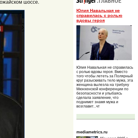
Можайском шоссе.
Юлия Навальная не
справилась с ролью
вдовы героя
Юлия Навальная не справилась
с ролью вдовы героя. Вместо
того чтобы лететь за Полярный
круг разыскивать тело мужа, эта
женщина вылезла на трибуну
Мюнхенской конференции по
безопасности и улыбаясь
сделала заявление, что
поднимет знамя мужа и
возглавит...чт
mediametrics.ru