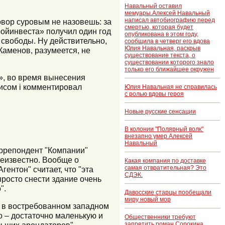
Навальный оставил
мемуары.Алексей Навальный
написал автобиографию перед
овор суровым не назовешь: за
смертью, которая будет
ойинвеста» получил один год
опубликована в этом году,
 свободы. Ну действительно,
сообщила в четверг его вдова
Юлия Навальная, раскрыв
Каменов, разумеется, не
существование текста, о
существовании которого знало
только его ближайшее окружен
у», во время вынесения
исом i комментировал
Юлия Навальная не справилась
с ролью вдовы героя
Новые русские сенсации
В колонии "Полярный волк"
внезапно умер Алексей
Навальный
оррепондент "Компании"
неизвестно. Вообще о
Какая компания по доставке
самая отвратительная? Это
ентон" считает, что "эта
СДЭК.
просто снести здание очень
".
Давосские старцы пообещали
миру новый мор
я в востребованном западном
 – достаточно маленькую и
Общественники требуют
запретить роман Сорокина