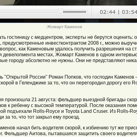
:Жомарт Каменов
ть гостиницу с медцентром, эксперты не берутся оценить: 
ы, предусмотренные инвестконтрактом 2008 г., можно выручи
а вопрос, как Каменовым удалось получить разрешения на 
ля девелопмента местах, Жомарт Каменов в одном интервью
рые городу абсолютно не нужны. Они не представляют никак
ь "Открытой России" Роман Попков, что господин Каменов —
орой в Геленджике за то, что он перегородил дорогу его Ro
ия произошла 21 августа: фельдшер выездной бригады ско
ов к ребенку с высокой температурой. После оказания по
рой подъехали Rolls-Royce и Toyota Land Cruser. Из Rolls-R
 за то, что тот закрыл ему проезд.
аменов начал бить водителя скорой, к избиению тут же пр
er. Фельдшер Аитова, пытавшаяся защитить своего водителя