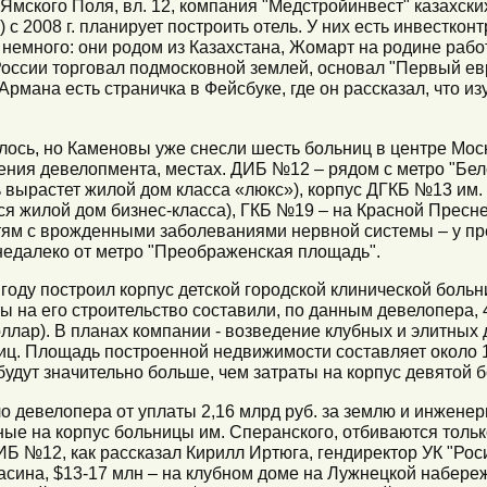
. Ямского Поля, вл. 12, компания "Медстройинвест" казах
с 2008 г. планирует построить отель. У них есть инвесткон
немного: они родом из Казахстана, Жомарт на родине раб
России торговал подмосковной землей, основал "Первый ев
 Армана есть страничка в Фейсбуке, где он рассказал, что и
алось, но Каменовы уже снесли шесть больниц в центре Мо
рения девелопмента, местах. ДИБ №12 – рядом с метро "Бе
вырастет жилой дом класса «люкс»), корпус ДГКБ №13 им. 
ся жилой дом бизнес-класса), ГКБ №19 – на Красной Пресн
тям с врожденными заболеваниями нервной системы – у пр
недалеко от метро "Преображенская площадь".
году построил корпус детской городской клинической больн
ы на его строительство составили, по данным девелопера, 4
доллар). В планах компании - возведение клубных и элитных
ц. Площадь построенной недвижимости составляет около 12
удут значительно больше, чем затраты на корпус девятой 
 девелопера от уплаты 2,16 млрд руб. за землю и инженер
ные на корпус больницы им. Сперанского, отбиваются тольк
ИБ №12, как рассказал Кирилл Иртюга, гендиректор УК "Ро
асина, $13-17 млн – на клубном доме на Лужнецкой набере