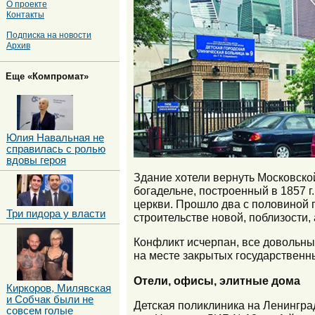
О проекте
Контакты
Подписка на новости
Архив
Еще «Компромат»
Юлия Навальная не
справилась с ролью
вдовы героя
Здание хотели вернуть Московск
богадельне, построенный в 1857 
церкви. Прошло два с половиной 
Три пидора у власти
строительстве новой, поблизости,
Конфликт исчерпан, все довольны.
на месте закрытых государственн
Отели, офисы, элитные дома
Киркоров, Милявская
и Собчак были не
Детская поликлиника на Ленингра
совсем голые