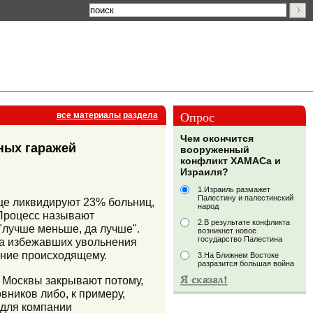
Опрос
все материалы раздела
Чем окончится
ных гаражей
вооруженный
конфликт ХАМАСа и
Израиля?
1.Израиль размажет
Палестину и палестинский
ице ликвидируют 23% больниц,
народ
 Процесс называют
2.В результате конфликта
"лучше меньше, да лучше".
возникнет новое
государство Палестина
та избежавших увольнения
ение происходящему.
3.На Ближнем Востоке
разразится большая война
е Москвы закрывают потому,
вников либо, к примеру,
 для компании