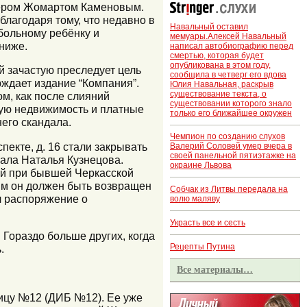
нером Жомартом Каменовым.
благодаря тому, что недавно в
Навальный оставил
 больному ребёнку и
мемуары.Алексей Навальный
 ниже.
написал автобиографию перед
смертью, которая будет
опубликована в этом году,
 зачастую преследует цель
сообщила в четверг его вдова
ждает издание “Компания”.
Юлия Навальная, раскрыв
существование текста, о
м, как после слияний
существовании которого знало
гую недвижимость и платные
только его ближайшее окружен
его скандала.
Чемпион по созданию слухов
пекте, д. 16 стали закрывать
Валерий Соловей умер вчера в
своей панельной пятиэтажке на
сала Наталья Кузнецова.
окраине Львова
ой при бывшей Черкасской
иям он должен быть возвращен
Собчак из Литвы передала на
л распоряжение о
волю маляву
Украсть все и сесть
 Гораздо больше других, когда
Рецепты Путина
.
Все материалы…
ницу №12 (ДИБ №12). Ее уже