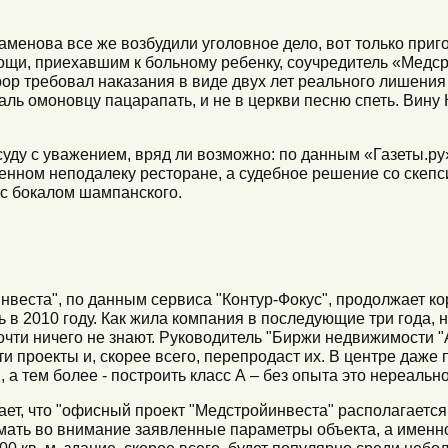
Каменова все же возбудили уголовное дело, вот только приг
ощи, приехавшим к больному ребенку, соучредитель «Медср
ор требовал наказания в виде двух лет реального лишения
аль омоновцу пацарапать, и не в церкви песню спеть. Вину 
 суду с уважением, вряд ли возможно: по данным «Газеты.р
енном неподалеку ресторане, а судебное решение со скепс
с бокалом шампанского.
нвеста", по данным сервиса "Контур-Фокус", продолжает к
 в 2010 году. Как жила компания в последующие три года, 
ти ничего не знают. Руководитель "Биржи недвижимости "Аг
и проекты и, скорее всего, перепродаст их. В центре даже 
а тем более - построить класс А – без опыта это нереально
ает, что "офисный проект "Медстройинвеста" располагаетс
мать во внимание заявленные параметры объекта, а именно