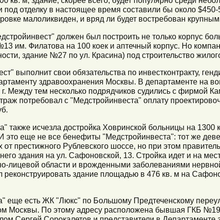
 кв. м, здание, скорее всего, будет популярно среди небо
 под отделку в настоящее время составили бы около $450-55
ировке малоликвиден, и вряд ли будет востребован крупны
дстройинвест" должен был построить не только корпус бол
13 им. Филатова на 100 коек и аптечный корпус. Но компани
ности, здание №27 по ул. Красина) под строительство жилог
ест" выполнит свои обязательства по инвестконтракту, ген
артаменту здравоохранения Москвы. В департаменте на вопр
5 г. Между тем несколько подрядчиков судились с фирмой 
битраж потребовал с "Медстройинвеста" оплату проектирово
уб.
" также исчезла достройка Ховринской больницы на 1300 
 И это еще не все бенефиты "Медстройинвеста": тот же де
х от престижного Рублевского шоссе, но при этом правите
днего здания на ул. Сафоновской, 13. Стройка идет и на м
но-лицевой области и врожденными заболеваниями нервно
л реконструировать здание площадью в 476 кв. м на Сафоно
" еще есть ЖК "Люкс" по Большому Предтеченскому переулк
вом Москвы. По этому адресу расположена бывшая ГКБ №1
лом Сергей Сорокалетов и представители в Департаменте 