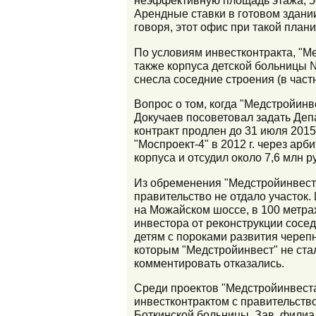
неэффективную площадь этажа, 500
Арендные ставки в готовом здании
говоря, этот офис при такой план
По условиям инвестконтракта, "Ме
также корпуса детской больницы №
снесла соседние строения (в част
Вопрос о том, когда "Медстройинв
Докучаев посоветовал задать Деп
контракт продлен до 31 июля 201
"Моспроект-4" в 2012 г. через ар
корпуса и отсудил около 7,6 млн р
Из обременения "Медстройинвеста
правительство не отдало участок.
на Можайском шоссе, в 100 метра
инвестора от реконструкции сосе
детям с пороками развития череп
которым "Медстройинвест" не ста
комментировать отказались.
Среди проектов "Медстройинвеста
инвестконтрактом с правительст
Боткинской больницы. Зав. филиа