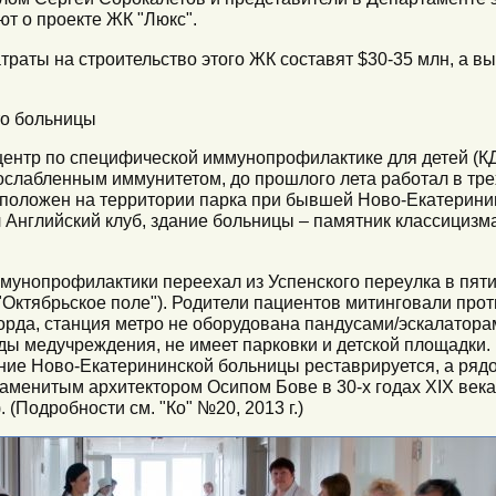
ют о проекте ЖК "Люкс".
траты на строительство этого ЖК составят $30-35 млн, а вы
то больницы
центр по специфической иммунопрофилактике для детей (КД
 ослабленным иммунитетом, до прошлого лета работал в тр
расположен на территории парка при бывшей Ново-Екатерин
л Английский клуб, здание больницы – памятник классицизма 
унопрофилактики переехал из Успенского переулка в пяти
Октябрьское поле"). Родители пациентов митинговали прот
рда, станция метро не оборудована пандусами/эскалаторам
ды медучреждения, не имеет парковки и детской площадки.
ние Ново-Екатерининской больницы реставрируется, а рядо
аменитым архитектором Осипом Бове в 30-х годах XIX века)
 (Подробности см. "Ко" №20, 2013 г.)