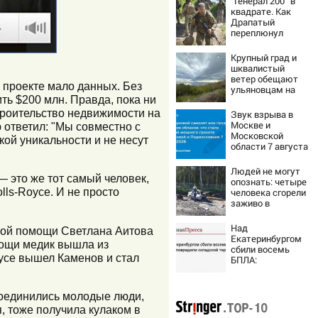
“Генерал 200” в
квадрате. Как
Драпатый
переплюнул
Сырского
Крупный град и
шквалистый
ветер обещают
о проекте мало данных. Без
ульяновцам на
ть $200 млн. Правда, пока ни
выходные
строительство недвижимости на
Звук взрыва в
Москве и
 ответил: "Мы совместно с
Московской
ой уникальности и не несут
области 7 августа
2026 года:
Причины,
Людей не могут
источник, откуда
 это же тот самый человек,
опознать: четыре
был громкий
lls-Royce. И не просто
человека сгорели
хлопок
заживо в
страшном ДТП на
трассе
Над
рой помощи Светлана Аитова
07/08/2026 –
Екатеринбургом
мощи медик вышла из
Новости
сбили восемь
oyce вышел Каменов и стал
БПЛА:
эвакуированы
800 сотрудников
Wildberries
исоединились молодые люди,
, тоже получила кулаком в