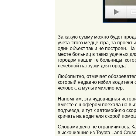
За какую сумму можно будет прода
учета этого медцентра, за проект
один объект так и не построен. Н
месте больниц в таких удачных д
городом нашли те больницы, кото
лечебной нагрузки для города".
Любопытно, отмечает обозревател
который недавно избил водителя ск
человек, а мультимиллионер.
Напомним, эта чудовищная истор
вместе с шофером поехала на выз
подъезда, и тут к автомобилю ско
кричать на водителя скорой помощи
Словами дело не ограничилось, К
выскочившие из Toyota Land Crus