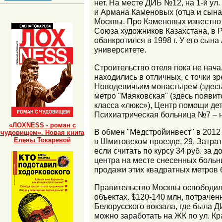
нет. На месте ДИБ №12, на 1-й ул
и Армана Каменовых (отца и сына) 
Москвы. Про Каменовых известно 
Союза художников Казахстана, в 
обанкротился в 1998 г. У его сына
университете.
Строительство отеля пока не нач
находились в отличных, с точки з
Новодевичьим монастырем (здесь 
метро "Маяковская" (здесь появит
класса «люкс»), Центр помощи де
Психиатрическая больница №7 – 
«ЛОХNESS - роман с
В обмен "Медстройинвест" в 2012 
чудовищем». Новая книга
Елены Токаревой
в Шмитовском проезде, 29. Затрат
если считать по курсу 34 руб. за 
центра на месте снесенных больни
продажи этих квадратных метров б
Правительство Москвы освободило
объектах. $120-140 млн, потрачен
Белорусского вокзала, где была Д
можно заработать на ЖК по ул. Кр