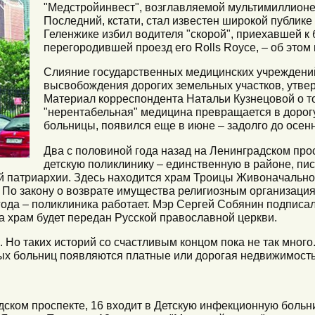
"Медстройинвест", возглавляемой мультимиллио
Последний, кстати, стал известен широкой публике 
Геленжике избил водителя "скорой", приехавшей к
перегородившей проезд его Rolls Royce, – об этом
Слияние государственных медицинских учреждений
высвобождения дорогих земельных участков, утвер
Материал корреспондента Натальи Кузнецовой о то
"нерентабельная" медицина превращается в доро
больницы, появился еще в июне – задолго до осенн
Два с половиной года назад на Ленинградском прос
детскую поликлинику – единственную в районе, пи
ой патриархии. Здесь находится храм Троицы Живоначальн
г. По закону о возврате имущества религиозным организац
года – поликлиника работает. Мэр Сергей Собянин подписа
 а храм будет передан Русской православной церкви.
 Но таких историй со счастливым концом пока не так много.
ых больниц появляются платные или дорогая недвижимость
дском проспекте, 16 входит в Детскую инфекционную боль