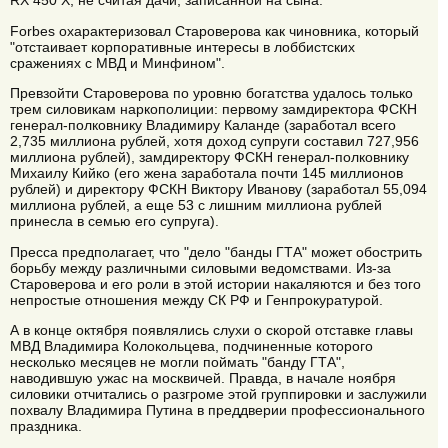
RX 450 X, не считая дачи, записанной на сына.
Forbes охарактеризовал Староверова как чиновника, который
"отстаивает корпоративные интересы в лоббистских
сражениях с МВД и Минфином".
Превзойти Староверова по уровню богатства удалось только
трем силовикам наркополиции: первому замдиректора ФСКН
генерал-полковнику Владимиру Каланде (заработал всего
2,735 миллиона рублей, хотя доход супруги составил 727,956
миллиона рублей), замдиректору ФСКН генерал-полковнику
Михаилу Кийко (его жена заработала почти 145 миллионов
рублей) и директору ФСКН Виктору Иванову (заработал 55,094
миллиона рублей, а еще 53 с лишним миллиона рублей
принесла в семью его супруга).
Пресса предполагает, что "дело "банды ГТА" может обострить
борьбу между различными силовыми ведомствами. Из-за
Староверова и его роли в этой истории накаляются и без того
непростые отношения между СК РФ и Генпрокуратурой.
А в конце октября появлялись слухи о скорой отставке главы
МВД Владимира Колокольцева, подчиненные которого
несколько месяцев не могли поймать "банду ГТА",
наводившую ужас на москвичей. Правда, в начале ноября
силовики отчитались о разгроме этой группировки и заслужили
похвалу Владимира Путина в преддверии профессионального
праздника.