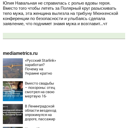
Юлия Навальная не справилась с ролью вдовы героя.
Вместо того чтобы лететь за Полярный круг разыскивать
тело мужа, эта женщина вылезла на трибуну Мюнхенской
конференции по безопасности и улыбаясь сделала
заявление, что поднимет знамя мужа и возглавит...чт
mediametrics.ru
«Русский Starlink»
заработал?
Почему на
Украине кратно
увеличилась
точность
Вместо свадьбы
попаданий по
– похороны: отец
объектам ВСУ
смотрел на свою
мертвую 16-
летнюю дочь и не
мог сдержать
В Ленинградской
слезы
области вездеход
опрокинулся на
дороге, пассажир
погиб