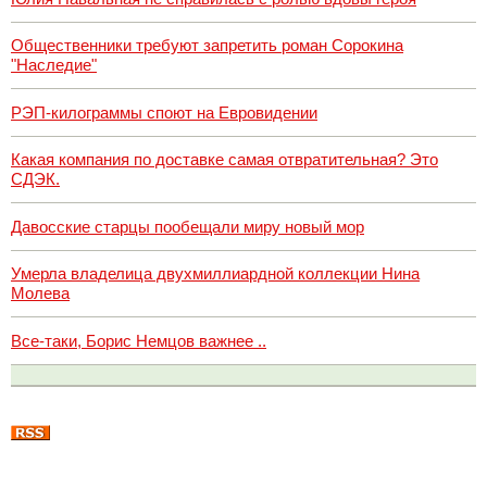
Общественники требуют запретить роман Сорокина
"Наследие"
РЭП-килограммы споют на Евровидении
Какая компания по доставке самая отвратительная? Это
СДЭК.
Давосские старцы пообещали миру новый мор
Умерла владелица двухмиллиардной коллекции Нина
Молева
Все-таки, Борис Немцов важнее ..