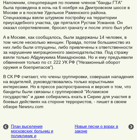
Напомним, спецоперация по поимке членов "банды ГТА"
была проведена в ночь на 6 ноября на Дмитровском шоссе в
Москве и в поселке Удельное Раменского района.
Спецназовцы взяли штурмом постройку на территории
приусадебного участка, где прятался Рустам Усманов. Он
оказал сопротивление, бросил гранату и после этого был убит.
А в Москве, как сообщалось, были задержаны 14 человек, в
том числе несколько женщин. Правда, потом большинство из
них либо были отпущены, либо привлечены к ответственности
за нарушение миграционного законодательства. Под стражу
взяли только Абдумукима Мамадчонова. Но и ему предъявили
обвинения только по ст. 222 УК РФ ("Незаконный оборот
оружия и боеприпасов").
В СК РФ считают, что члены группировки, совершая нападения
на водителей, руководствовались только корыстными
интересами. Но в прессе распространена и версия о том, что
бандиты были связаны с группировкой "Исламское
государство" и даже собирались ехать в Сирию для участия в
боевых действиях на стороне террористов, - пишет в своем
обзоре Newsru.com
План выселения
Новые песни о ворах в
московских больниц и
законе
поликлиник и