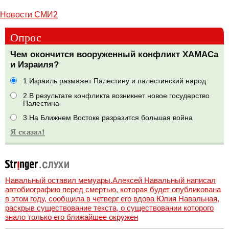
Новости СМИ2
Опрос
Чем окончится вооруженный конфликт ХАМАСа
и Израиля?
1.Израиль размажет Палестину и палестинский народ
2.В результате конфликта возникнет новое государство
Палестина
3.На Ближнем Востоке разразится большая война
Навальный оставил мемуары.Алексей Навальный написал
автобиографию перед смертью, которая будет опубликована
в этом году, сообщила в четверг его вдова Юлия Навальная,
раскрыв существование текста, о существовании которого
знало только его ближайшее окружен