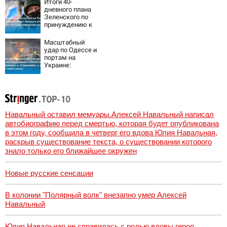
Итоги 40-
дневного плана
Зеленского по
принуждению к
миру: как
ответила Россия,
Масштабный
полный разбор
удар по Одессе и
провала операции
портам на
Украины от
Украине:
военкора Коца
Последние
новости,
подробности об
ударах России 9
августа 2026 года
Навальный оставил мемуары.Алексей Навальный написал
автобиографию перед смертью, которая будет опубликована
в этом году, сообщила в четверг его вдова Юлия Навальная,
раскрыв существование текста, о существовании которого
знало только его ближайшее окружен
Новые русские сенсации
В колонии "Полярный волк" внезапно умер Алексей
Навальный
Юлия Навальная не справилась с ролью вдовы героя