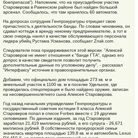
боеприпасов"). Напомним, что на приусадебном участке
Староверова в Раменском районе был найден большой
арсенал. Сообщалось, что там хранилось 60 автоматов.
На допросах сотрудник Генпрокуратуры отрицает свою
причастность к деятельности банды. По словам чиновника, он
сдавал коттедж в аренду некоему предпринимателю, а тот в
свою очередь нанял в качестве обслуживающего персонала
лидера убийц Рустама Усманова, сообщает Znak.com.
Следователи пока придерживаются этой версии. "Алексей
Староверов не имеет отношения к "банде ГТА", однако его
допрос в качестве свидетеля позволит получить
дополнительные данные по уголовному делу", - рассказал
"Интерфаксу" источник в правоохранительных органах.
Добавим, что официально дом площадью 273 кв. м и
земельный участок в 1100 кв. м в поселке Удельное, где
проводилась спецоперация и было найдено оружие, записан
на несовершеннолетнего сына Алексея Староверова.
Год назад начальник управделами Генпрокуратуры и
государственный советник юстиции II класса Алексей
Староверов попал в список Forbes вместе с 19 другими
силовиками. По данным издания, за год Староверов
заработал 21,419 миллиона рублей, а его супруга - 26,671
миллиона рублей. В собственности прокурорской семьи
значилась квартира площадью 139,8 кв. м и автомобиль Lexus