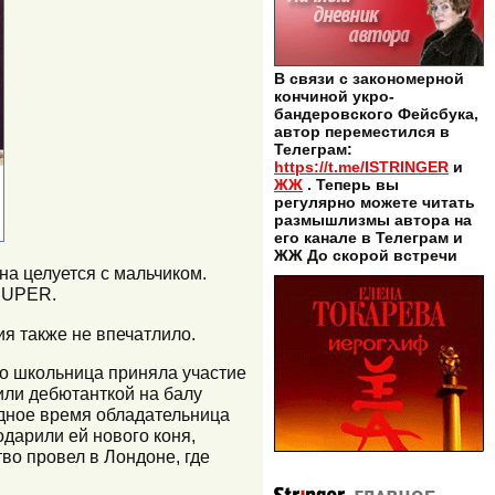
В связи с закономерной
кончиной укро-
бандеровского Фейсбука,
автор переместился в
Телеграм:
https://t.me/ISTRINGER
и
ЖЖ
. Теперь вы
регулярно можете читать
размышлизмы автора на
его канале в Телеграм и
ЖЖ До скорой встречи
на целуется с мальчиком.
 SUPER.
ия также не впечатлило.
но школьница приняла участие
или дебютанткой на балу
одное время обладательница
дарили ей нового коня,
во провел в Лондоне, где