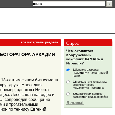
Опрос
все материалы раздела
Чем окончится
РЕСТОРАТОРА АРКАДИЯ
вооруженный
конфликт ХАМАСа и
Израиля?
1.Израиль размажет
Палестину и палестинский
народ
с 18-летним сыном бизнесмена
2.В результате конфликта
друг друга. Наследник
возникнет новое
государство Палестина
апример, однажды Никита
оцесс Леся сняла на видео и
3.На Ближнем Востоке
разразится большая война
», сопроводив сообщение
ми и трогательными
пион по теннису Евгений