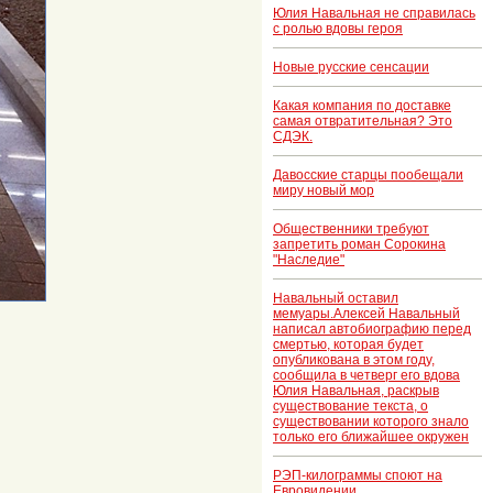
Юлия Навальная не справилась
с ролью вдовы героя
Новые русские сенсации
Какая компания по доставке
самая отвратительная? Это
СДЭК.
Давосские старцы пообещали
миру новый мор
Общественники требуют
запретить роман Сорокина
"Наследие"
Навальный оставил
мемуары.Алексей Навальный
написал автобиографию перед
смертью, которая будет
опубликована в этом году,
сообщила в четверг его вдова
Юлия Навальная, раскрыв
существование текста, о
существовании которого знало
только его ближайшее окружен
РЭП-килограммы споют на
Евровидении