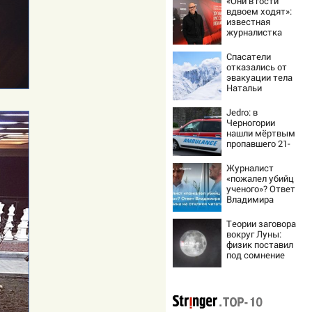
«Они в гости
вдвоем ходят»:
известная
журналистка
подтвердила
роман
Спасатели
Бондарчука и
отказались от
Исаковой
эвакуации тела
Натальи
Наговицыной с
семитысячника
Jedro: в
Черногории
нашли мёртвым
пропавшего 21-
летнего
россиянина
Журналист
«пожалел убийц
ученого»? Ответ
Владимира
Ворсобина на
отклики
Теории заговора
читателей
вокруг Луны:
физик поставил
под сомнение
снимки NASA