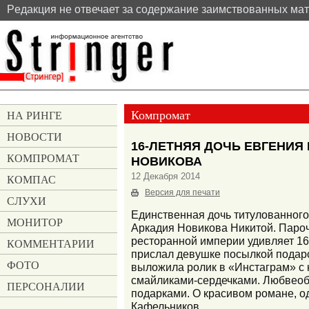
Pедакция не отвечает за содержание заимствованных ма
Компромат
НА РИНГЕ
НОВОСТИ
16-ЛЕТНЯЯ ДОЧЬ ЕВГЕНИЯ
КОМПРОМАТ
НОВИКОВА
12 Декабря 2014
КОМПАС
Версия для печати
СЛУХИ
Единственная дочь титулованного
МОНИТОР
Аркадия Новикова Никитой. Пароч
ресторанной империи удивляет 1
КОММЕНТАРИИ
прислал девушке посылкой подаро
ФОТО
выложила ролик в «Инстаграм» с
смайликами-сердечками. Любвеоб
ПЕРСОНАЛИИ
подарками. О красивом романе, о
Кафельников.