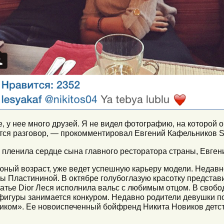
, у нее много друзей. Я не видел фотографию, на которой о
тоится разговор, — прокомментировал Евгений Кафельников
я пленила сердце сына главного ресторатора страны, Евген
юный возраст, уже ведет успешную карьеру модели. Недав
ры Пластининой. В октябре голубоглазую красотку представ
платье Dior Леся исполнила вальс с любимым отцом. В своб
 фигуры занимается конкуром. Недавно родители девушки по
тиком». Ее новоиспеченный бойфренд Никита Новиков детст