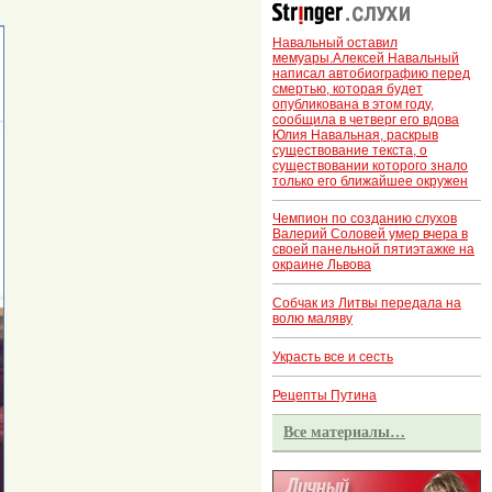
Навальный оставил
мемуары.Алексей Навальный
написал автобиографию перед
смертью, которая будет
опубликована в этом году,
сообщила в четверг его вдова
Юлия Навальная, раскрыв
существование текста, о
существовании которого знало
только его ближайшее окружен
Чемпион по созданию слухов
Валерий Соловей умер вчера в
своей панельной пятиэтажке на
окраине Львова
Собчак из Литвы передала на
волю маляву
Украсть все и сесть
Рецепты Путина
Все материалы…