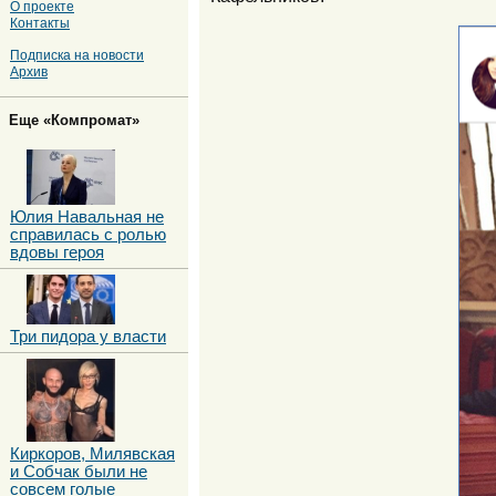
О проекте
Контакты
Подписка на новости
Архив
Еще «Компромат»
Юлия Навальная не
справилась с ролью
вдовы героя
Три пидора у власти
Киркоров, Милявская
и Собчак были не
совсем голые