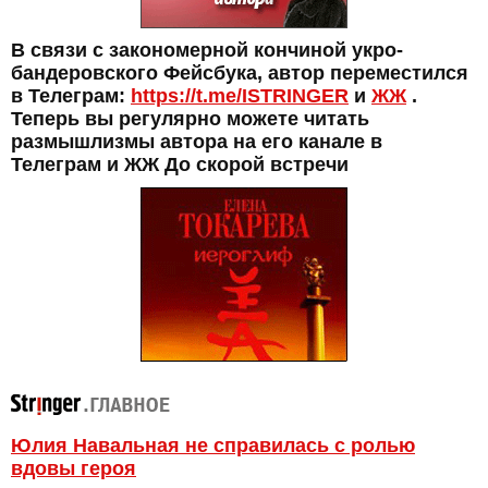
В связи с закономерной кончиной укро-
бандеровского Фейсбука, автор переместился
в Телеграм:
https://t.me/ISTRINGER
и
ЖЖ
.
Теперь вы регулярно можете читать
размышлизмы автора на его канале в
Телеграм и ЖЖ До скорой встречи
Юлия Навальная не справилась с ролью
вдовы героя