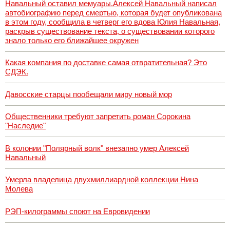
Навальный оставил мемуары.Алексей Навальный написал
автобиографию перед смертью, которая будет опубликована
в этом году, сообщила в четверг его вдова Юлия Навальная,
раскрыв существование текста, о существовании которого
знало только его ближайшее окружен
Какая компания по доставке самая отвратительная? Это
СДЭК.
Давосские старцы пообещали миру новый мор
Общественники требуют запретить роман Сорокина
"Наследие"
В колонии "Полярный волк" внезапно умер Алексей
Навальный
Умерла владелица двухмиллиардной коллекции Нина
Молева
РЭП-килограммы споют на Евровидении