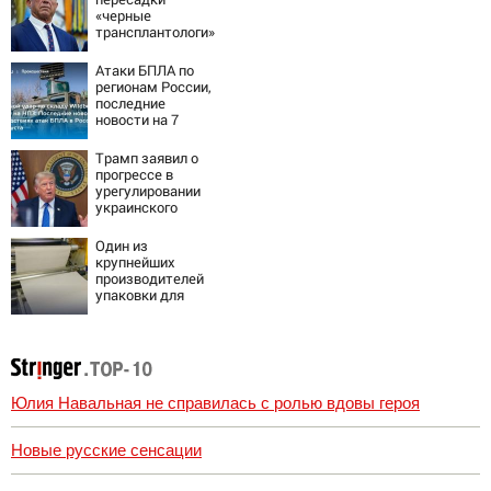
«черные
трансплантологи»
извлекали у еще
живых пациентов
Атаки БПЛА по
регионам России,
последние
новости на 7
августа 2026:
последствия,
Трамп заявил о
атаки на склады
прогрессе в
Wildberries,
урегулировании
состояние
украинского
пострадавших
конфликта
Один из
крупнейших
производителей
упаковки для
молочки в России
прекратил работу
Юлия Навальная не справилась с ролью вдовы героя
Новые русские сенсации