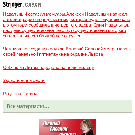
Навальный оставил мемуары.Алексей Навальный написал
автобиографию перед смертью, которая будет опубликована
в этом году, сообщила в четверг его вдова Юлия Навальная,
раскрыв существование текста, о существовании которого
знало только его ближайшее окружен
Чемпион по созданию слухов Валерий Соловей умер вчера в
своей панельной пятиэтажке на окраине Львова
Собчак из Литвы передала на волю маляву
Украсть все и сесть
Рецепты Путина
Все материалы…